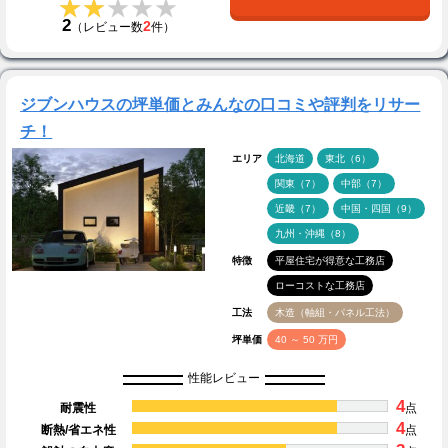
★★★★★
★★★★★
2
2
（レビュー数
件）
ジブンハウスの坪単価とみんなの口コミや評判をリサー
チ！
エリア
北海道
東北（6）
関東（7）
中部（7）
近畿（7）
中国・四国（9）
九州・沖縄（8）
特徴
平屋住宅が得意な工務店
ローコストな工務店
工法
木造（軸組・パネル工法）
坪単価
40 ～ 50 万円
性能レビュー
4
耐震性
点
4
断熱/省エネ性
点