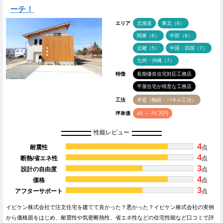
ーチ！
エリア
北海道
東北（6）
関東（6）
中部（8）
近畿（5）
中国・四国（7）
九州・沖縄（7）
特徴
長期優良住宅対応工務店
平屋住宅が得意な工務店
工法
木造（軸組・パネル工法）
坪単価
45 ～ 75 万円
性能レビュー
4
耐震性
点
4
断熱/省エネ性
点
3
設計の自由度
点
4
価格
点
3
アフターサポート
点
イビケン株式会社で注文住宅を建てて良かった？悪かった？イビケン株式会社の実例
から価格面をはじめ、耐震性や気密断熱性、省エネ性などの住宅性能など口コミで評