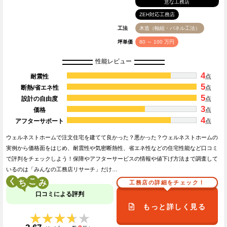
意な工務店
ZEH対応工務店
工法
木造（軸組・パネル工法）
坪単価
80 ～ 100 万円
性能レビュー
4
耐震性
点
5
断熱/省エネ性
点
5
設計の自由度
点
3
価格
点
4
アフターサポート
点
ウェルネストホームで注文住宅を建てて良かった？悪かった？ウェルネストホームの
実例から価格面をはじめ、耐震性や気密断熱性、省エネ性などの住宅性能など口コミ
で評判をチェックしよう！保障やアフターサービスの情報や値下げ方法まで調査して
いるのは「みんなの工務店リサーチ」だけ…
く
こ
工務店の詳細をチェック！
口コミによる評判
もっと詳しく見る
★★★★★
★★★★★