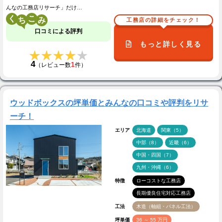
んなの工務店リサーチ」だけ…
く
こ
工務店の詳細をチェック！
口コミによる評判
もっと詳しく見る
★★★★★
★★★★★
4
1
（レビュー数
件）
ウッドボックスの坪単価とみんなの口コミや評判をリサ
ーチ！
エリア
北海道
関東（5）
中部（8）
近畿（6）
中国・四国（7）
九州・沖縄（6）
特徴
ローコストな工務店
長期優良住宅対応工務店
工法
木造（軸組・パネル工法）
坪単価
36 ～ 55 万円