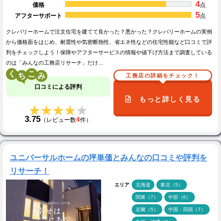
4
価格
点
5
アフターサポート
点
クレバリーホームで注文住宅を建てて良かった？悪かった？クレバリーホームの実例
から価格面をはじめ、耐震性や気密断熱性、省エネ性などの住宅性能など口コミで評
判をチェックしよう！保障やアフターサービスの情報や値下げ方法まで調査している
のは「みんなの工務店リサーチ」だけ…
く
こ
工務店の詳細をチェック！
口コミによる評判
もっと詳しく見る
★★★★★
★★★★★
3.75
4
（レビュー数
件）
ユニバーサルホームの坪単価とみんなの口コミや評判を
リサーチ！
エリア
北海道
東北（5）
関東（7）
中部（6）
近畿（5）
中国・四国（7）