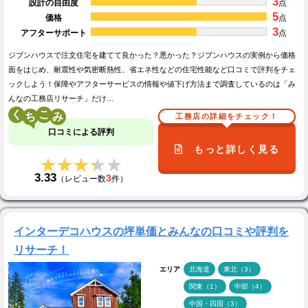
3
設計の自由度
点
5
価格
点
3
アフターサポート
点
ジブンハウスで注文住宅を建てて良かった？悪かった？ジブンハウスの実例から価格
面をはじめ、耐震性や気密断熱性、省エネ性などの住宅性能など口コミで評判をチェ
ックしよう！保障やアフターサービスの情報や値下げ方法まで調査しているのは「み
んなの工務店リサーチ」だけ…
く
こ
工務店の詳細をチェック！
口コミによる評判
もっと詳しく見る
★★★★★
★★★★★
3.33
3
（レビュー数
件）
インターデコハウスの坪単価とみんなの口コミや評判を
リサーチ！
エリア
北海道
東北（3）
関東（1）
中部（4）
中国・四国（3）