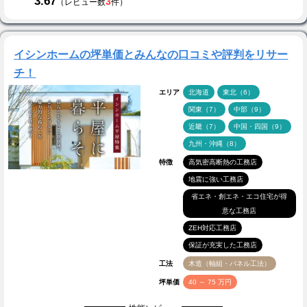
3.67
3
（レビュー数
件）
イシンホームの坪単価とみんなの口コミや評判をリサー
チ！
エリア
北海道
東北（6）
関東（7）
中部（9）
近畿（7）
中国・四国（9）
九州・沖縄（8）
特徴
高気密高断熱の工務店
地震に強い工務店
省エネ・創エネ・エコ住宅が得
意な工務店
ZEH対応工務店
保証が充実した工務店
工法
木造（軸組・パネル工法）
坪単価
40 ～ 75 万円