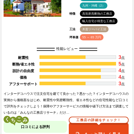
九州・沖縄（2）
特徴
高気密高断熱の工務店
輸入住宅が得意な工務店
工法
木造ツーバイ工法
坪単価
55 ～ 65 万円
性能レビュー
3
耐震性
点
5
断熱/省エネ性
点
4
設計の自由度
点
4
価格
点
3
アフターサポート
点
インターデコハウスで注文住宅を建てて良かった？悪かった？インターデコハウスの
実例から価格面をはじめ、耐震性や気密断熱性、省エネ性などの住宅性能など口コミ
で評判をチェックしよう！保障やアフターサービスの情報や値下げ方法まで調査して
いるのは「みんなの工務店リサーチ」だけ…
く
こ
工務店の詳細をチェック！
口コミによる評判