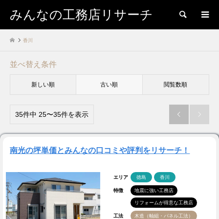
みんなの工務店リサーチ
検索
香川
並べ替え条件
新しい順
古い順
閲覧数順
35件中 25〜35件を表示


南光の坪単価とみんなの口コミや評判をリサーチ！
エリア
徳島
香川
特徴
地震に強い工務店
リフォームが得意な工務店
工法
木造（軸組・パネル工法）