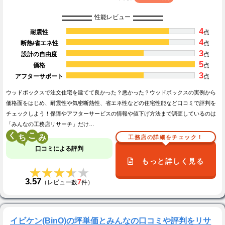
性能レビュー
4
耐震性
点
4
断熱/省エネ性
点
3
設計の自由度
点
5
価格
点
3
アフターサポート
点
ウッドボックスで注文住宅を建てて良かった？悪かった？ウッドボックスの実例から
価格面をはじめ、耐震性や気密断熱性、省エネ性などの住宅性能など口コミで評判を
チェックしよう！保障やアフターサービスの情報や値下げ方法まで調査しているのは
「みんなの工務店リサーチ」だけ…
く
こ
工務店の詳細をチェック！
口コミによる評判
もっと詳しく見る
★★★★★
★★★★★
3.57
7
（レビュー数
件）
イビケン(BinO)の坪単価とみんなの口コミや評判をリサ