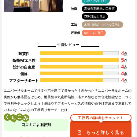
九州・沖縄（8）
特徴
高気密高断熱の工務店
ZEH対応工務店
工法
木造（軸組・パネル工法）
坪単価
50 ～ 72 万円
性能レビュー
4
耐震性
点
5
断熱/省エネ性
点
4
設計の自由度
点
4
価格
点
4
アフターサポート
点
ユニバーサルホームで注文住宅を建てて良かった？悪かった？ユニバーサルホームの
実例から価格面をはじめ、耐震性や気密断熱性、省エネ性などの住宅性能など口コミ
で評判をチェックしよう！保障やアフターサービスの情報や値下げ方法まで調査して
いるのは「みんなの工務店リサーチ」だけ…
く
こ
工務店の詳細をチェック！
口コミによる評判
もっと詳しく見る