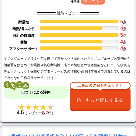
坪単価
50 ～ 75 万円
性能レビュー
5
耐震性
点
4
断熱/省エネ性
点
5
設計の自由度
点
4
価格
点
4
アフターサポート
点
イノスグループで注文住宅を建てて良かった？悪かった？イノスグループの実例から
価格面をはじめ、耐震性や気密断熱性、省エネ性などの住宅性能など口コミで評判を
チェックしよう！保障やアフターサービスの情報や値下げ方法まで調査しているのは
「みんなの工務店リサーチ」だけ…
く
こ
工務店の詳細をチェック！
口コミによる評判
もっと詳しく見る
★★★★★
★★★★★
4.5
2
（レビュー数
件）