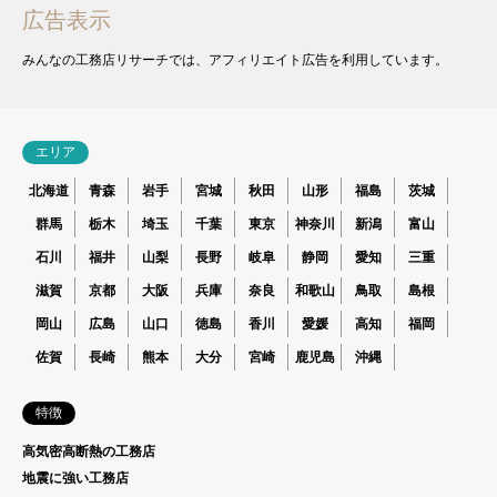
広告表示
みんなの工務店リサーチでは、アフィリエイト広告を利用しています。
エリア
北海道
青森
岩手
宮城
秋田
山形
福島
茨城
群馬
栃木
埼玉
千葉
東京
神奈川
新潟
富山
石川
福井
山梨
長野
岐阜
静岡
愛知
三重
滋賀
京都
大阪
兵庫
奈良
和歌山
鳥取
島根
岡山
広島
山口
徳島
香川
愛媛
高知
福岡
佐賀
長崎
熊本
大分
宮崎
鹿児島
沖縄
特徴
高気密高断熱の工務店
地震に強い工務店