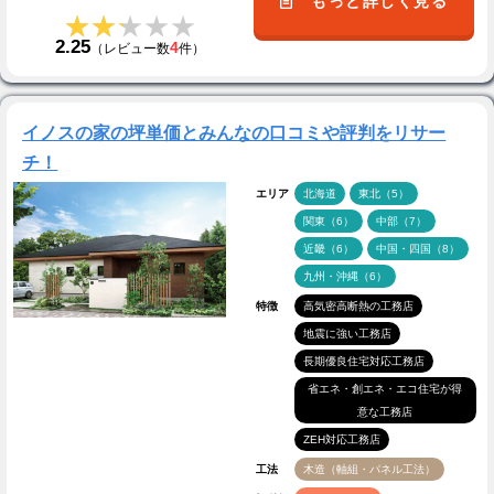
もっと詳しく見る
★★★★★
★★★★★
2.25
4
（レビュー数
件）
イノスの家の坪単価とみんなの口コミや評判をリサー
チ！
エリア
北海道
東北（5）
関東（6）
中部（7）
近畿（6）
中国・四国（8）
九州・沖縄（6）
特徴
高気密高断熱の工務店
地震に強い工務店
長期優良住宅対応工務店
省エネ・創エネ・エコ住宅が得
意な工務店
ZEH対応工務店
工法
木造（軸組・パネル工法）