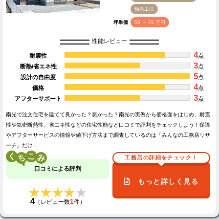
独自工法
坪単価
55 ～ 75 万円
性能レビュー
4
耐震性
点
3
断熱/省エネ性
点
5
設計の自由度
点
4
価格
点
3
アフターサポート
点
南光で注文住宅を建てて良かった？悪かった？南光の実例から価格面をはじめ、耐震
性や気密断熱性、省エネ性などの住宅性能など口コミで評判をチェックしよう！保障
やアフターサービスの情報や値下げ方法まで調査しているのは「みんなの工務店リサ
ーチ」だけ…
く
こ
工務店の詳細をチェック！
口コミによる評判
もっと詳しく見る
★★★★★
★★★★★
4
1
（レビュー数
件）