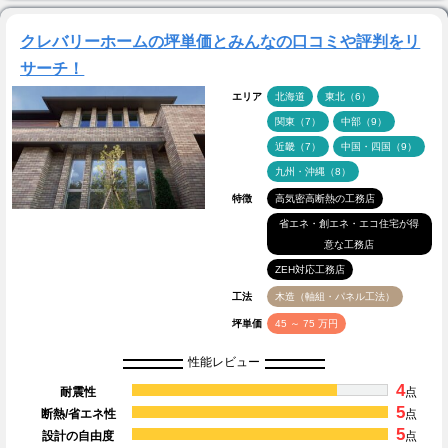
クレバリーホームの坪単価とみんなの口コミや評判をリ
サーチ！
エリア
北海道
東北（6）
関東（7）
中部（9）
近畿（7）
中国・四国（9）
九州・沖縄（8）
特徴
高気密高断熱の工務店
省エネ・創エネ・エコ住宅が得
意な工務店
ZEH対応工務店
工法
木造（軸組・パネル工法）
坪単価
45 ～ 75 万円
性能レビュー
4
耐震性
点
5
断熱/省エネ性
点
5
設計の自由度
点