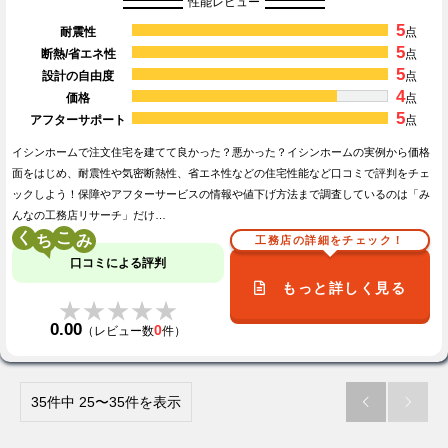
性能レビュー
5
耐震性
点
5
断熱/省エネ性
点
5
設計の自由度
点
4
価格
点
5
アフターサポート
点
イシンホームで注文住宅を建てて良かった？悪かった？イシンホームの実例から価格
面をはじめ、耐震性や気密断熱性、省エネ性などの住宅性能など口コミで評判をチェ
ックしよう！保障やアフターサービスの情報や値下げ方法まで調査しているのは「み
んなの工務店リサーチ」だけ…
く
こ
工務店の詳細をチェック！
口コミによる評判
もっと詳しく見る
★★★★★
★★★★★
0.00
0
（レビュー数
件）
35件中 25〜35件を表示

