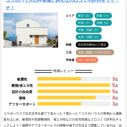
コラボハウスの坪単価とみんなの口コミや評判をリサー
チ！
エリア
東北（3）
関東（7）
中部（7）
近畿（6）
中国・四国（5）
九州・沖縄（3）
特徴
高気密高断熱の工務店
工法
木造（軸組・パネル工法）
坪単価
50 ～ 60 万円
性能レビュー
3
耐震性
点
5
断熱/省エネ性
点
5
設計の自由度
点
4
価格
点
3
アフターサポート
点
コラボハウスで注文住宅を建てて良かった？悪かった？コラボハウスの実例から価格
面をはじめ、耐震性や気密断熱性、省エネ性などの住宅性能など口コミで評判をチェ
ックしよう！保障やアフターサービスの情報や値下げ方法まで調査しているのは「み