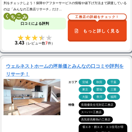
判をチェックしよう！保障やアフターサービスの情報や値下げ方法まで調査している
のは「みんなの工務店リサーチ」だけ…
く
こ
工務店の詳細をチェック！
口コミによる評判
もっと詳しく見る
★★★★★
★★★★★
3.43
7
（レビュー数
件）
ウェルネストホームの坪単価とみんなの口コミや評判を
リサーチ！
エリア
宮城
秋田
千葉
東京
愛知
三重
大阪
香川
福岡
特徴
長期優良住宅対応工務店
スーパー工務店
高気密高断熱の工務店
省エネ・創エネ・エコ住宅が得