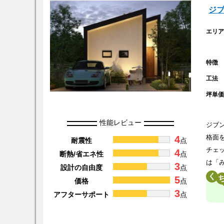
ジ
エリ
特徴
工法
坪単
性能レビュー
ジブ
4
格面
耐震性
点
チェ
4
断熱/省エネ性
点
は「
3
設計の自由度
点
く
5
価格
点
3
アフターサポート
点