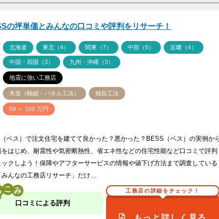
SSの坪単価とみんなの口コミや評判をリサーチ！
ア
北海道
東北（4）
関東（7）
中部（6）
近畿（4）
中国・四国（3）
九州・沖縄（3）
地震に強い工務店
木造（軸組・パネル工法）
独自工法
価
68 ～ 100 万円
SS（ベス）で注文住宅を建てて良かった？悪かった？BESS（ベス）の実例か
面をはじめ、耐震性や気密断熱性、省エネ性などの住宅性能など口コミで評判
ェックしよう！保障やアフターサービスの情報や値下げ方法まで調査している
「みんなの工務店リサーチ」だけ…
こ
工務店の詳細をチェック！
口コミによる評判
もっと詳しく見る