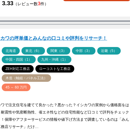
3.33
3
（レビュー数
件）
シカワの坪単価とみんなの口コミや評判をリサーチ！
ア
北海道
東北（6）
関東（3）
中部（3）
近畿（5）
中国・四国（1）
九州・沖縄（1）
ZEH対応工務店
ローコストな工務店
木造（軸組・パネル工法）
価
45 ～ 60 万円
カワで注文住宅を建てて良かった？悪かった？イシカワの実例から価格面をは
、耐震性や気密断熱性、省エネ性などの住宅性能など口コミで評判をチェック
う！保障やアフターサービスの情報や値下げ方法まで調査しているのは「みん
工務店リサーチ」だけ…