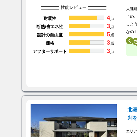
性能レビュー
大進
4
じめ
耐震性
点
しよ
3
断熱/省エネ性
点
なの
5
設計の自由度
点
く
3
価格
点
3
アフターサポート
点
北洲
判
エリ