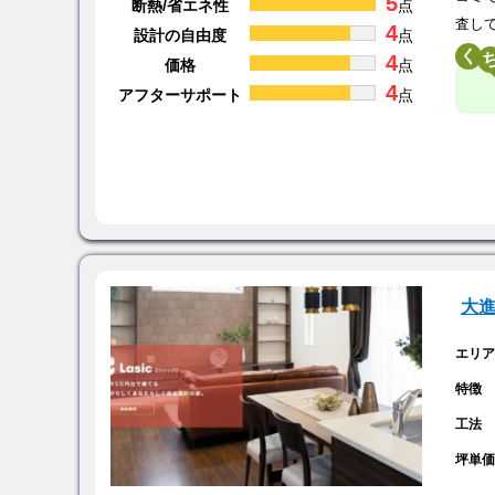
5
断熱/省エネ性
点
査し
4
設計の自由度
点
く
4
価格
点
4
アフターサポート
点
大
エリ
特徴
工法
坪単