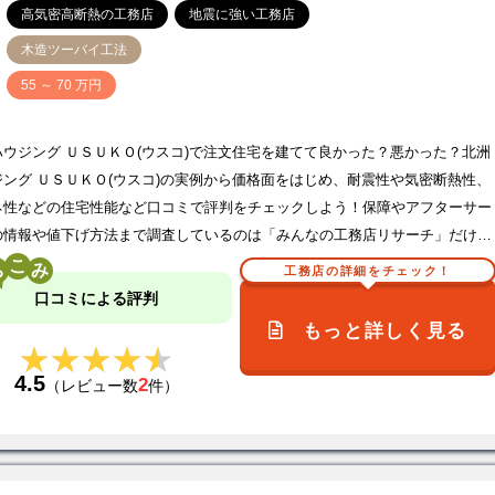
高気密高断熱の工務店
地震に強い工務店
木造ツーバイ工法
価
55 ～ 70 万円
ハウジング ＵＳＵＫＯ(ウスコ)で注文住宅を建てて良かった？悪かった？北洲
ジング ＵＳＵＫＯ(ウスコ)の実例から価格面をはじめ、耐震性や気密断熱性、
ネ性などの住宅性能など口コミで評判をチェックしよう！保障やアフターサー
の情報や値下げ方法まで調査しているのは「みんなの工務店リサーチ」だけ…
こ
工務店の詳細をチェック！
口コミによる評判
もっと詳しく見る
★★★★★
★★★★★
4.5
2
（レビュー数
件）