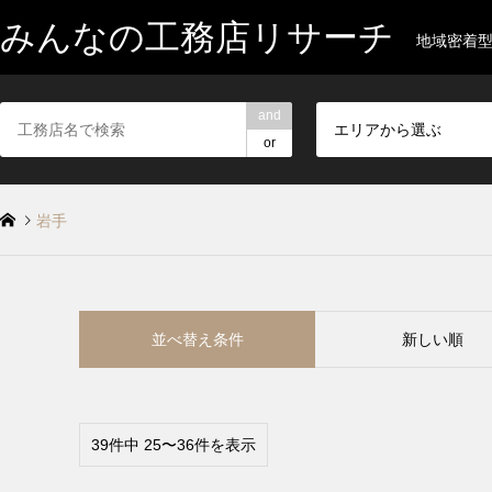
みんなの工務店リサーチ
地域密着
and
エリアから選ぶ
or
岩手
並べ替え条件
新しい順
39件中 25〜36件を表示