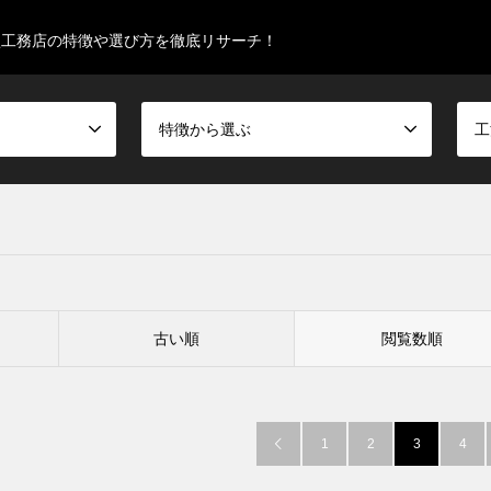
型工務店の特徴や選び方を徹底リサーチ！
特徴から選ぶ
工
古い順
閲覧数順
1
2
3
4
