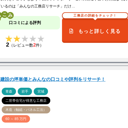
ているのは「みんなの工務店リサーチ」だけ…
こ
工務店の詳細をチェック！
口コミによる評判
もっと詳しく見る
★★★★★
★★★★★
2
2
（レビュー数
件）
進建設の坪単価とみんなの口コミや評判をリサーチ！
ア
青森
岩手
宮城
二世帯住宅が得意な工務店
木造（軸組・パネル工法）
価
60 ～ 85 万円