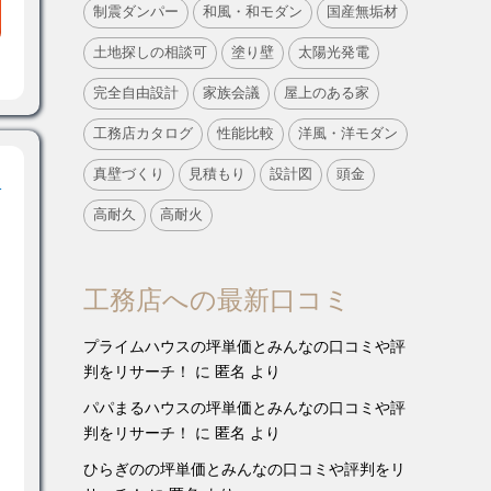
制震ダンパー
和風・和モダン
国産無垢材
土地探しの相談可
塗り壁
太陽光発電
完全自由設計
家族会議
屋上のある家
工務店カタログ
性能比較
洋風・洋モダン
真壁づくり
見積もり
設計図
頭金
！
高耐久
高耐火
工務店への最新口コミ
プライムハウスの坪単価とみんなの口コミや評
判をリサーチ！
に
匿名
より
パパまるハウスの坪単価とみんなの口コミや評
判をリサーチ！
に
匿名
より
ひらぎのの坪単価とみんなの口コミや評判をリ