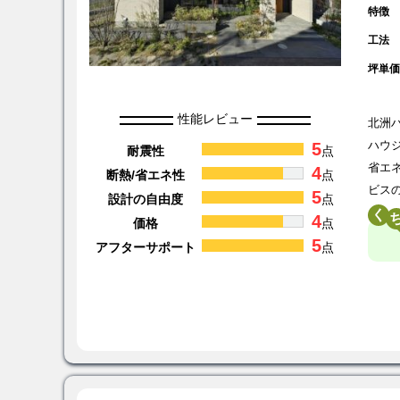
特徴
工法
坪単
性能レビュー
北洲
5
ハウ
耐震性
点
省エ
4
断熱/省エネ性
点
ビス
5
設計の自由度
点
く
4
価格
点
5
アフターサポート
点