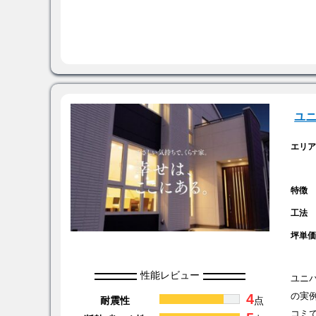
ユ
エリ
特徴
工法
坪単
性能レビュー
ユニ
4
の実
耐震性
点
コミ