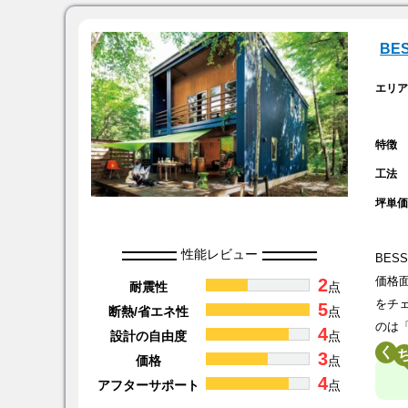
BE
エリ
特徴
工法
坪単
性能レビュー
BE
2
価格
耐震性
点
をチ
5
断熱/省エネ性
点
のは
4
設計の自由度
点
く
3
価格
点
4
アフターサポート
点