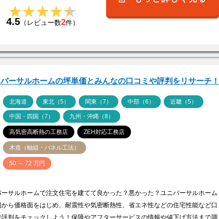
★★★★★
★★★★★
4.5
2
（レビュー数
件）
ニバーサルホームの坪単価とみんなの口コミや評判をリサーチ
ア
北海道
東北（5）
関東（7）
中部（6）
近畿（5）
中国・四国（7）
九州・沖縄（8）
高気密高断熱の工務店
ZEH対応工務店
木造（軸組・パネル工法）
価
50 ～ 72 万円
バーサルホームで注文住宅を建てて良かった？悪かった？ユニバーサルホーム
例から価格面をはじめ、耐震性や気密断熱性、省エネ性などの住宅性能など口
で評判をチェックしよう！保障やアフターサービスの情報や値下げ方法まで調