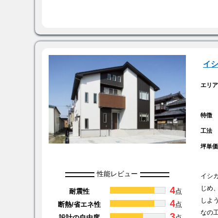
イ
エリ
特徴
工法
坪単
性能レビュー
イシ
4
じめ
耐震性
点
しよ
4
断熱/省エネ性
点
なの
3
設計の自由度
点