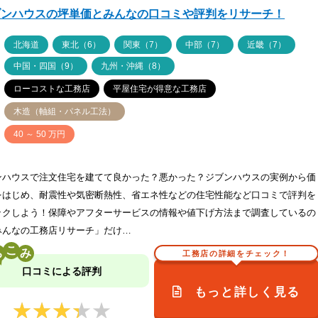
ブンハウスの坪単価とみんなの口コミや評判をリサーチ！
ア
北海道
東北（6）
関東（7）
中部（7）
近畿（7）
中国・四国（9）
九州・沖縄（8）
ローコストな工務店
平屋住宅が得意な工務店
木造（軸組・パネル工法）
価
40 ～ 50 万円
ンハウスで注文住宅を建てて良かった？悪かった？ジブンハウスの実例から価
をはじめ、耐震性や気密断熱性、省エネ性などの住宅性能など口コミで評判を
ックしよう！保障やアフターサービスの情報や値下げ方法まで調査しているの
みんなの工務店リサーチ」だけ…
こ
工務店の詳細をチェック！
口コミによる評判
もっと詳しく見る
★★★★★
★★★★★