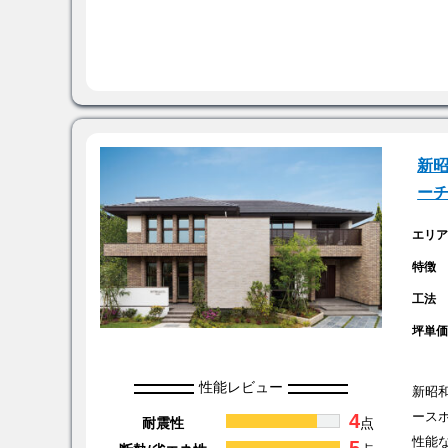
新昭
ー
エリ
特徴
工法
坪単
性能レビュー
新昭
4
ース
耐震性
点
性能