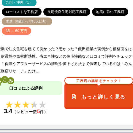
九州・沖縄（1）
ローコストな工務店
長期優良住宅対応工務店
地震に強い工務店
木造（軸組・パネル工法）
価
35 ～ 60 万円
産業で注文住宅を建てて良かった？悪かった？飯田産業の実例から価格面をは
、耐震性や気密断熱性、省エネ性などの住宅性能など口コミで評判をチェック
う！保障やアフターサービスの情報や値下げ方法まで調査しているのは「みん
工務店リサーチ」だけ…
こ
工務店の詳細をチェック！
口コミによる評判
もっと詳しく見る
★★★★★
★★★★★
3.4
5
（レビュー数
件）