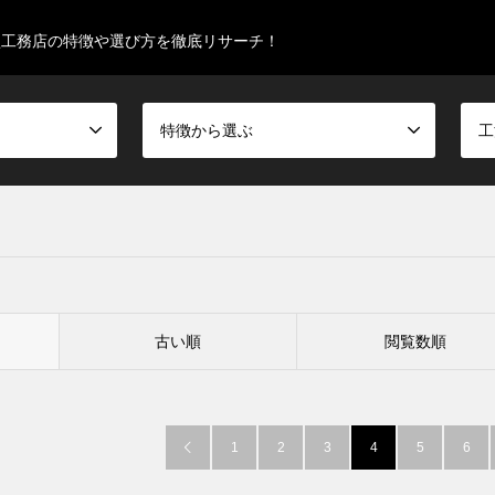
型工務店の特徴や選び方を徹底リサーチ！
特徴から選ぶ
工
古い順
閲覧数順
1
2
3
4
5
6
