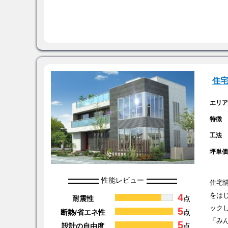
住
エリ
特徴
工法
坪単
性能レビュー
住宅
4
をは
耐震性
点
ック
5
断熱/省エネ性
点
「み
5
設計の自由度
点