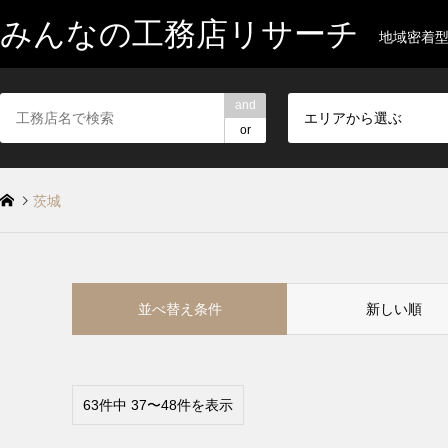
みんなの工務店リサーチ
地域密着
and
エリアから選ぶ
or
茨城
並べ替え条件
新しい順
63件中 37〜48件を表示