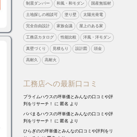
制震ダンパー
和風・和モダン
国産無垢材
土地探しの相談可
塗り壁
太陽光発電
完全自由設計
家族会議
屋上のある家
工務店カタログ
性能比較
洋風・洋モダン
真壁づくり
見積もり
設計図
頭金
高耐久
高耐火
工務店への最新口コミ
プライムハウスの坪単価とみんなの口コミや評
判をリサーチ！
に
匿名
より
パパまるハウスの坪単価とみんなの口コミや評
判をリサーチ！
に
匿名
より
宅
ひらぎのの坪単価とみんなの口コミや評判をリ