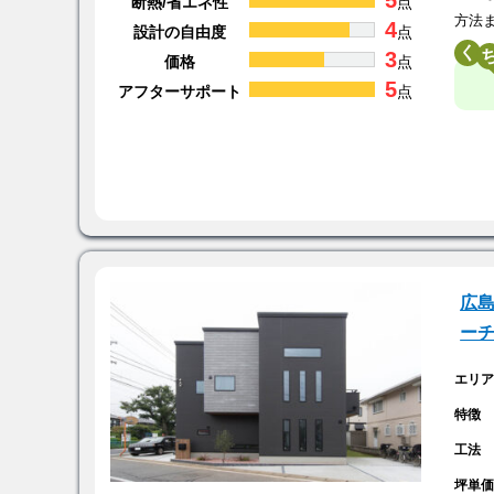
5
断熱/省エネ性
点
方法
4
設計の自由度
点
く
3
価格
点
5
アフターサポート
点
広島
ー
エリ
特徴
工法
坪単