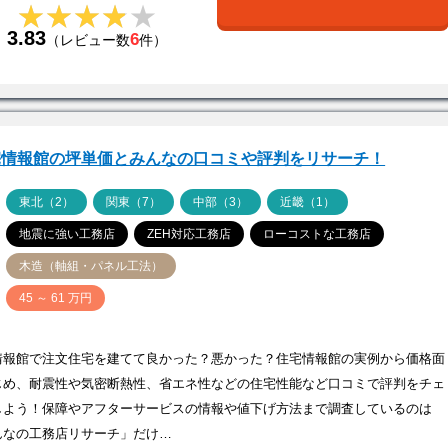
★★★★★
★★★★★
3.83
6
（レビュー数
件）
宅情報館の坪単価とみんなの口コミや評判をリサーチ！
ア
東北（2）
関東（7）
中部（3）
近畿（1）
地震に強い工務店
ZEH対応工務店
ローコストな工務店
木造（軸組・パネル工法）
価
45 ～ 61 万円
情報館で注文住宅を建てて良かった？悪かった？住宅情報館の実例から価格面
じめ、耐震性や気密断熱性、省エネ性などの住宅性能など口コミで評判をチェ
しよう！保障やアフターサービスの情報や値下げ方法まで調査しているのは
んなの工務店リサーチ」だけ…