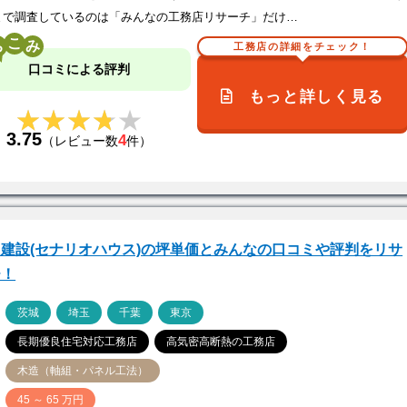
まで調査しているのは「みんなの工務店リサーチ」だけ…
こ
工務店の詳細をチェック！
口コミによる評判
もっと詳しく見る
★★★★★
★★★★★
3.75
4
（レビュー数
件）
建設(セナリオハウス)の坪単価とみんなの口コミや評判をリサ
チ！
ア
茨城
埼玉
千葉
東京
長期優良住宅対応工務店
高気密高断熱の工務店
木造（軸組・パネル工法）
価
45 ～ 65 万円