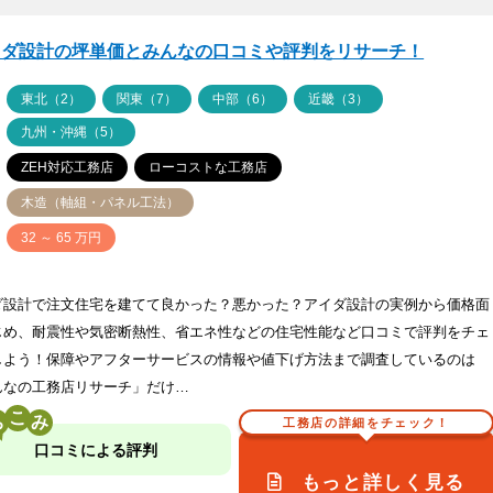
イダ設計の坪単価とみんなの口コミや評判をリサーチ！
ア
東北（2）
関東（7）
中部（6）
近畿（3）
九州・沖縄（5）
ZEH対応工務店
ローコストな工務店
木造（軸組・パネル工法）
価
32 ～ 65 万円
ダ設計で注文住宅を建てて良かった？悪かった？アイダ設計の実例から価格面
じめ、耐震性や気密断熱性、省エネ性などの住宅性能など口コミで評判をチェ
しよう！保障やアフターサービスの情報や値下げ方法まで調査しているのは
んなの工務店リサーチ」だけ…
こ
工務店の詳細をチェック！
口コミによる評判
もっと詳しく見る