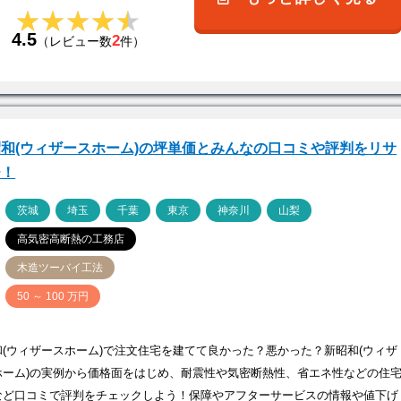
★★★★★
★★★★★
4.5
2
（レビュー数
件）
和(ウィザースホーム)の坪単価とみんなの口コミや評判をリサ
チ！
ア
茨城
埼玉
千葉
東京
神奈川
山梨
高気密高断熱の工務店
木造ツーバイ工法
価
50 ～ 100 万円
和(ウィザースホーム)で注文住宅を建てて良かった？悪かった？新昭和(ウィザ
ホーム)の実例から価格面をはじめ、耐震性や気密断熱性、省エネ性などの住
など口コミで評判をチェックしよう！保障やアフターサービスの情報や値下げ