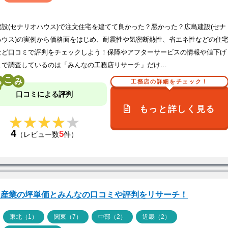
建設(セナリオハウス)で注文住宅を建てて良かった？悪かった？広島建設(セナ
ハウス)の実例から価格面をはじめ、耐震性や気密断熱性、省エネ性などの住
など口コミで評判をチェックしよう！保障やアフターサービスの情報や値下げ
まで調査しているのは「みんなの工務店リサーチ」だけ…
こ
工務店の詳細をチェック！
口コミによる評判
もっと詳しく見る
★★★★★
★★★★★
4
5
（レビュー数
件）
田産業の坪単価とみんなの口コミや評判をリサーチ！
ア
東北（1）
関東（7）
中部（2）
近畿（2）