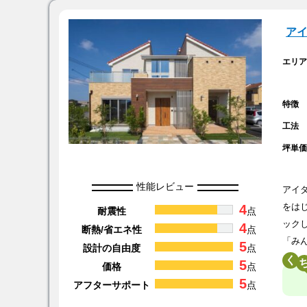
ア
エリ
特徴
工法
坪単
性能レビュー
アイ
4
をは
耐震性
点
ック
4
断熱/省エネ性
点
「み
5
設計の自由度
点
く
5
価格
点
5
アフターサポート
点