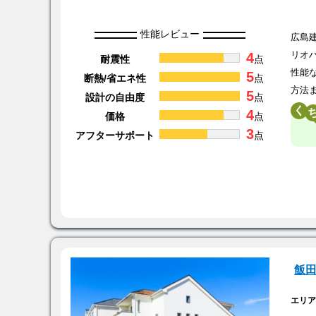
性能レビュー
広島
4
リオ
耐震性
点
性能
5
断熱/省エネ性
点
方法
5
設計の自由度
点
く
4
価格
点
3
アフターサポート
点
飯
エリ