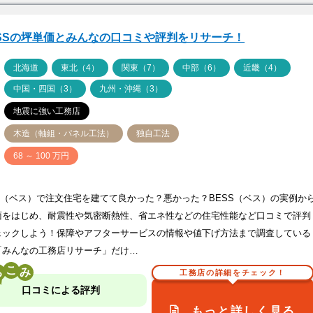
SSの坪単価とみんなの口コミや評判をリサーチ！
ア
北海道
東北（4）
関東（7）
中部（6）
近畿（4）
中国・四国（3）
九州・沖縄（3）
地震に強い工務店
木造（軸組・パネル工法）
独自工法
価
68 ～ 100 万円
SS（ベス）で注文住宅を建てて良かった？悪かった？BESS（ベス）の実例か
面をはじめ、耐震性や気密断熱性、省エネ性などの住宅性能など口コミで評判
ェックしよう！保障やアフターサービスの情報や値下げ方法まで調査している
「みんなの工務店リサーチ」だけ…
こ
工務店の詳細をチェック！
口コミによる評判
もっと詳しく見る