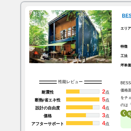
BE
エリ
特徴
工法
坪単
性能レビュー
BE
2
価格
耐震性
点
をチ
5
断熱/省エネ性
点
のは
4
設計の自由度
点
く
3
価格
点
4
アフターサポート
点