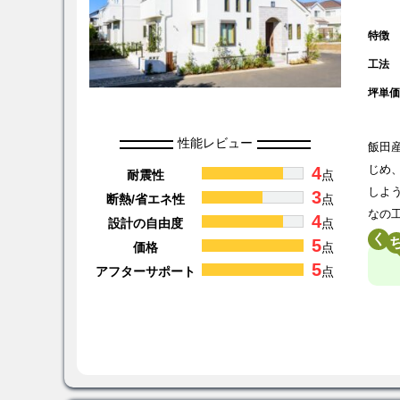
特徴
工法
坪単
性能レビュー
飯田
4
じめ
耐震性
点
しよ
3
断熱/省エネ性
点
なの
4
設計の自由度
点
く
5
価格
点
5
アフターサポート
点