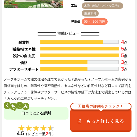
工法
木造（軸組・パネル工法）
重量木骨
坪単価
55 ～ 100 万円
性能レビュー
4
耐震性
点
5
断熱/省エネ性
点
5
設計の自由度
点
3
価格
点
3
アフターサポート
点
ノーブルホームで注文住宅を建てて良かった？悪かった？ノーブルホームの実例から
価格面をはじめ、耐震性や気密断熱性、省エネ性などの住宅性能など口コミで評判を
チェックしよう！保障やアフターサービスの情報や値下げ方法まで調査しているのは
「みんなの工務店リサーチ」だけ…
く
こ
工務店の詳細をチェック！
口コミによる評判
もっと詳しく見る
★★★★★
★★★★★
4.5
2
（レビュー数
件）