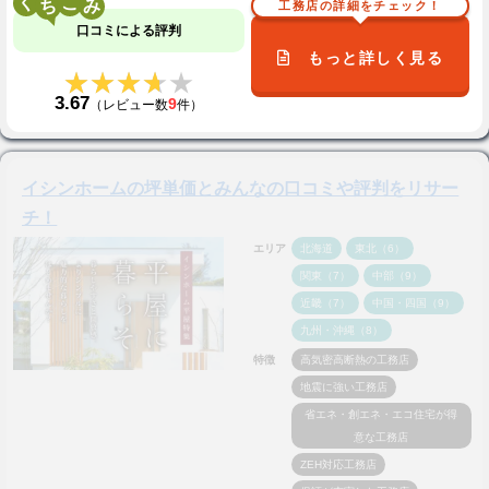
く
こ
工務店の詳細をチェック！
口コミによる評判
もっと詳しく見る
★★★★★
★★★★★
3.67
9
（レビュー数
件）
イシンホームの坪単価とみんなの口コミや評判をリサー
チ！
エリア
北海道
東北（6）
関東（7）
中部（9）
近畿（7）
中国・四国（9）
九州・沖縄（8）
特徴
高気密高断熱の工務店
地震に強い工務店
省エネ・創エネ・エコ住宅が得
意な工務店
ZEH対応工務店