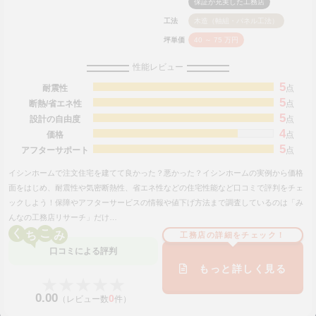
保証が充実した工務店
工法
木造（軸組・パネル工法）
坪単価
40 ～ 75 万円
性能レビュー
5
耐震性
点
5
断熱/省エネ性
点
5
設計の自由度
点
4
価格
点
5
アフターサポート
点
イシンホームで注文住宅を建てて良かった？悪かった？イシンホームの実例から価格
面をはじめ、耐震性や気密断熱性、省エネ性などの住宅性能など口コミで評判をチェ
ックしよう！保障やアフターサービスの情報や値下げ方法まで調査しているのは「み
んなの工務店リサーチ」だけ…
く
こ
工務店の詳細をチェック！
口コミによる評判
もっと詳しく見る
★★★★★
★★★★★
0.00
0
（レビュー数
件）