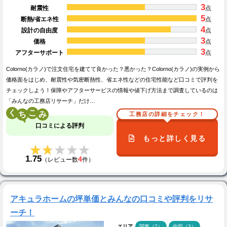
3
耐震性
点
5
断熱/省エネ性
点
4
設計の自由度
点
3
価格
点
3
アフターサポート
点
Colorno(カラノ)で注文住宅を建てて良かった？悪かった？Colorno(カラノ)の実例から
価格面をはじめ、耐震性や気密断熱性、省エネ性などの住宅性能など口コミで評判を
チェックしよう！保障やアフターサービスの情報や値下げ方法まで調査しているのは
「みんなの工務店リサーチ」だけ…
く
こ
工務店の詳細をチェック！
口コミによる評判
もっと詳しく見る
★★★★★
★★★★★
1.75
4
（レビュー数
件）
アキュラホームの坪単価とみんなの口コミや評判をリサ
ーチ！
エリア
関東（7）
中部（3）