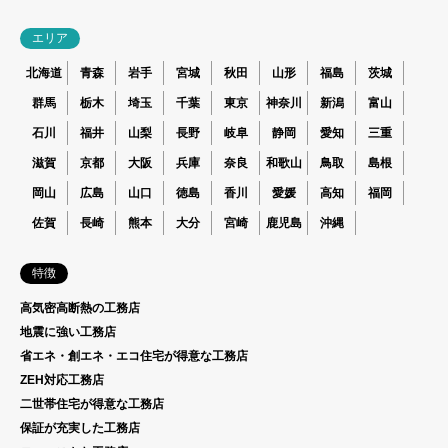
エリア
北海道
青森
岩手
宮城
秋田
山形
福島
茨城
群馬
栃木
埼玉
千葉
東京
神奈川
新潟
富山
石川
福井
山梨
長野
岐阜
静岡
愛知
三重
滋賀
京都
大阪
兵庫
奈良
和歌山
鳥取
島根
岡山
広島
山口
徳島
香川
愛媛
高知
福岡
佐賀
長崎
熊本
大分
宮崎
鹿児島
沖縄
特徴
高気密高断熱の工務店
地震に強い工務店
省エネ・創エネ・エコ住宅が得意な工務店
ZEH対応工務店
二世帯住宅が得意な工務店
保証が充実した工務店