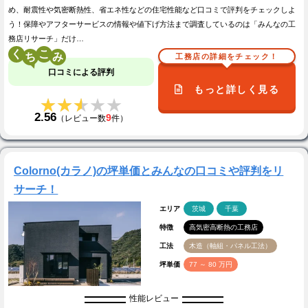
め、耐震性や気密断熱性、省エネ性などの住宅性能など口コミで評判をチェックしよ
う！保障やアフターサービスの情報や値下げ方法まで調査しているのは「みんなの工
務店リサーチ」だけ…
く
こ
工務店の詳細をチェック！
口コミによる評判
もっと詳しく見る
★★★★★
★★★★★
2.56
9
（レビュー数
件）
Colorno(カラノ)の坪単価とみんなの口コミや評判をリ
サーチ！
エリア
茨城
千葉
特徴
高気密高断熱の工務店
工法
木造（軸組・パネル工法）
坪単価
77 ～ 80 万円
性能レビュー