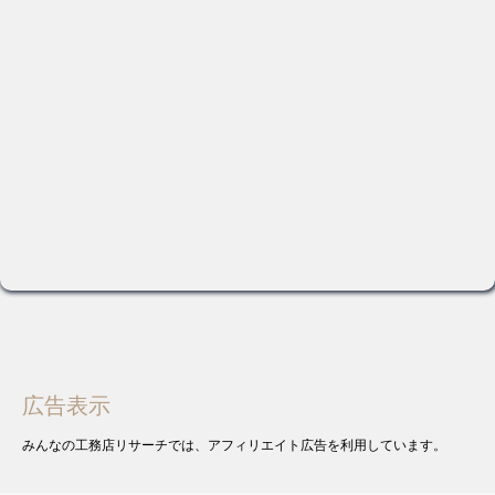
4
アフターサポート
点
ユニバーサルホームで注文住宅を建てて良かった？悪かった？ユニバーサルホームの
実例から価格面をはじめ、耐震性や気密断熱性、省エネ性などの住宅性能など口コミ
で評判をチェックしよう！保障やアフターサービスの情報や値下げ方法まで調査して
いるのは「みんなの工務店リサーチ」だけ…
く
こ
工務店の詳細をチェック！
口コミによる評判
もっと詳しく見る
★★★★★
★★★★★
2
2
（レビュー数
件）


広告表示
みんなの工務店リサーチでは、アフィリエイト広告を利用しています。