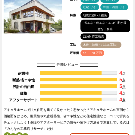
近畿（5）
中国・四国（3）
特徴
地震に強い工務店
省エネ・創エネ・エコ住宅が得
意な工務店
ZEH対応工務店
工法
木造（軸組・パネル工法）
坪単価
55 ～ 70 万円
性能レビュー
4
耐震性
点
5
断熱/省エネ性
点
5
設計の自由度
点
4
価格
点
4
アフターサポート
点
アキュラホームで注文住宅を建てて良かった？悪かった？アキュラホームの実例から
価格面をはじめ、耐震性や気密断熱性、省エネ性などの住宅性能など口コミで評判を
チェックしよう！保障やアフターサービスの情報や値下げ方法まで調査しているのは
「みんなの工務店リサーチ」だけ…