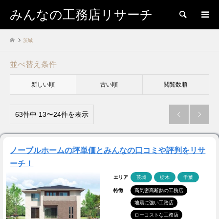
みんなの工務店リサーチ
検索
茨城
並べ替え条件
新しい順
古い順
閲覧数順
63件中 13〜24件を表示


ノーブルホームの坪単価とみんなの口コミや評判をリサ
ーチ！
エリア
茨城
栃木
千葉
特徴
高気密高断熱の工務店
地震に強い工務店
ローコストな工務店