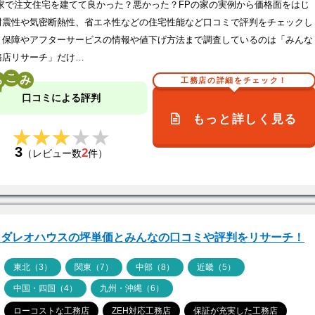
の家で注文住宅を建てて良かった？悪かった？FPの家の実例から価格面をはじ
耐震性や気密断熱性、省エネ性などの住宅性能など口コミで評判をチェックし
！保障やアフターサービスの情報や値下げ方法まで調査しているのは「みんな
務店リサーチ」だけ…
こ
工務店の詳細をチェック！
口コミによる評判
もっと詳しく見る
★★★★★
★★★★★
3
2
（レビュー数
件）
マダレオハウスの坪単価とみんなの口コミや評判をリサーチ！
ア
東北（3）
関東（7）
中部（8）
近畿（5）
中国・四国（4）
九州・沖縄（6）
ローコストな工務店
ZEH対応工務店
保証が充実した工務店