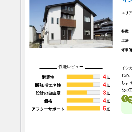
イ
エリ
特徴
工法
坪単
性能レビュー
イシ
4
じめ
耐震性
点
しよ
4
断熱/省エネ性
点
なの
3
設計の自由度
点
く
4
価格
点
5
アフターサポート
点