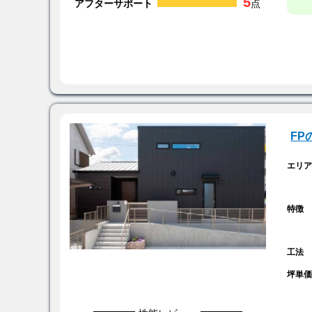
5
アフターサポート
点
F
エリ
特徴
工法
坪単