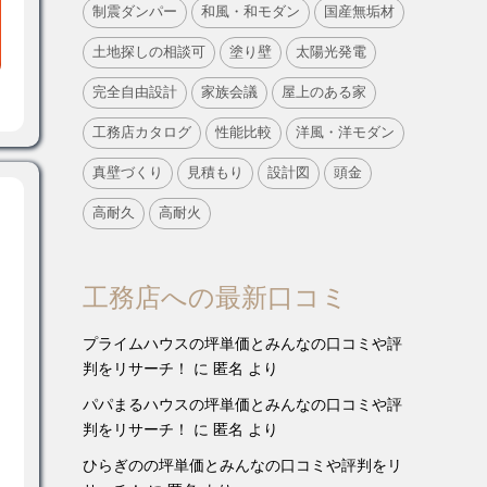
制震ダンパー
和風・和モダン
国産無垢材
土地探しの相談可
塗り壁
太陽光発電
完全自由設計
家族会議
屋上のある家
工務店カタログ
性能比較
洋風・洋モダン
真壁づくり
見積もり
設計図
頭金
高耐久
高耐火
工務店への最新口コミ
プライムハウスの坪単価とみんなの口コミや評
判をリサーチ！
に
匿名
より
パパまるハウスの坪単価とみんなの口コミや評
判をリサーチ！
に
匿名
より
ひらぎのの坪単価とみんなの口コミや評判をリ