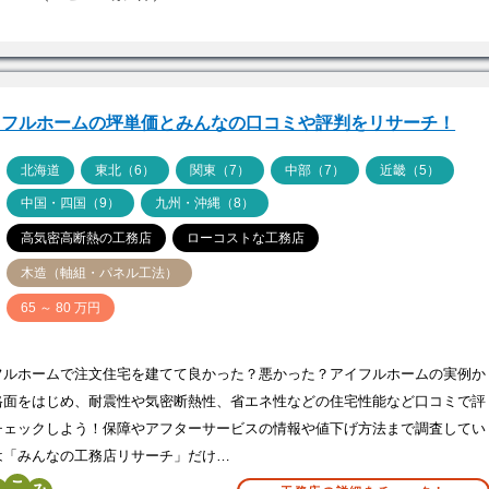
イフルホームの坪単価とみんなの口コミや評判をリサーチ！
ア
北海道
東北（6）
関東（7）
中部（7）
近畿（5）
中国・四国（9）
九州・沖縄（8）
高気密高断熱の工務店
ローコストな工務店
木造（軸組・パネル工法）
価
65 ～ 80 万円
フルホームで注文住宅を建てて良かった？悪かった？アイフルホームの実例か
格面をはじめ、耐震性や気密断熱性、省エネ性などの住宅性能など口コミで評
チェックしよう！保障やアフターサービスの情報や値下げ方法まで調査してい
は「みんなの工務店リサーチ」だけ…
こ