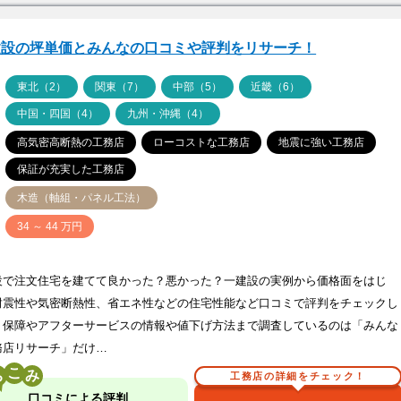
建設の坪単価とみんなの口コミや評判をリサーチ！
ア
東北（2）
関東（7）
中部（5）
近畿（6）
中国・四国（4）
九州・沖縄（4）
高気密高断熱の工務店
ローコストな工務店
地震に強い工務店
保証が充実した工務店
木造（軸組・パネル工法）
価
34 ～ 44 万円
設で注文住宅を建てて良かった？悪かった？一建設の実例から価格面をはじ
耐震性や気密断熱性、省エネ性などの住宅性能など口コミで評判をチェックし
！保障やアフターサービスの情報や値下げ方法まで調査しているのは「みんな
務店リサーチ」だけ…
こ
工務店の詳細をチェック！
口コミによる評判