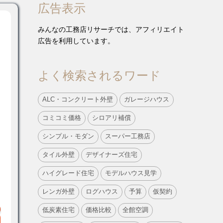
広告表示
みんなの工務店リサーチでは、アフィリエイト
広告を利用しています。
よく検索されるワード
ALC・コンクリート外壁
ガレージハウス
コミコミ価格
シロアリ補償
シンプル・モダン
スーパー工務店
タイル外壁
デザイナーズ住宅
ハイグレード住宅
モデルハウス見学
レンガ外壁
ログハウス
予算
仮契約
低炭素住宅
価格比較
全館空調