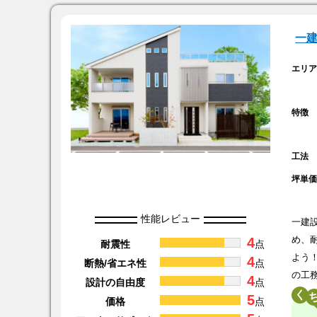
一
エリ
特徴
工法
坪単
性能レビュー
一建
4
め、
耐震性
点
よう
4
断熱/省エネ性
点
の工
4
設計の自由度
点
く
5
価格
点