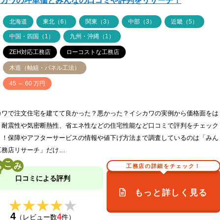
シカワの坪単価とみんなの口コミや評判をリサーチ！
ア
北海道
東北（6）
関東（3）
中部（3）
近畿（5）
中国・四国（1）
九州・沖縄（1）
ZEH対応工務店
ローコストな工務店
木造（軸組・パネル工法）
価
45 ～ 60 万円
カワで注文住宅を建てて良かった？悪かった？イシカワの実例から価格面をは
、耐震性や気密断熱性、省エネ性などの住宅性能など口コミで評判をチェック
う！保障やアフターサービスの情報や値下げ方法まで調査しているのは「みん
工務店リサーチ」だけ…
こ
工務店の詳細をチェック！
口コミによる評判
もっと詳しく見る
★★★★★
★★★★★
4
4
（レビュー数
件）