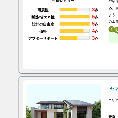
性能レビュー
FP
3
め、
耐震性
点
よう
5
断熱/省エネ性
点
の工
5
設計の自由度
点
く
4
価格
点
3
アフターサポート
点
ヤ
エリ
特徴