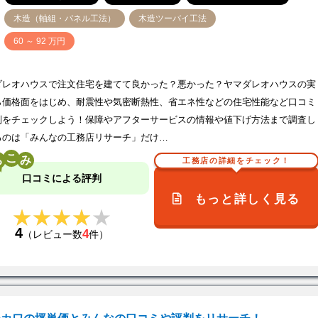
木造（軸組・パネル工法）
木造ツーバイ工法
価
60 ～ 92 万円
ダレオハウスで注文住宅を建てて良かった？悪かった？ヤマダレオハウスの実
ら価格面をはじめ、耐震性や気密断熱性、省エネ性などの住宅性能など口コミ
判をチェックしよう！保障やアフターサービスの情報や値下げ方法まで調査し
るのは「みんなの工務店リサーチ」だけ…
こ
工務店の詳細をチェック！
口コミによる評判
もっと詳しく見る
★★★★★
★★★★★
4
4
（レビュー数
件）