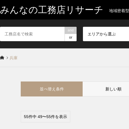
みんなの工務店リサーチ
地域密着
and
エリアから選ぶ
or
兵庫
並べ替え条件
新しい順
55件中 49〜55件を表示