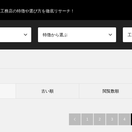
型工務店の特徴や選び方を徹底リサーチ！
特徴から選ぶ
工
古い順
閲覧数順
1
2
3
4
