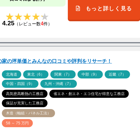
もっと詳しく見る
★★★★★
★★★★★
4.25
4
（レビュー数
件）
Pの家の坪単価とみんなの口コミや評判をリサーチ！
ア
北海道
東北（6）
関東（7）
中部（9）
近畿（7）
中国・四国（9）
九州・沖縄（7）
高気密高断熱の工務店
省エネ・創エネ・エコ住宅が得意な工務店
保証が充実した工務店
木造（軸組・パネル工法）
価
58 ～ 75 万円