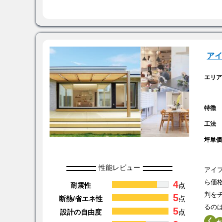
ア
エリ
特徴
工法
坪単
性能レビュー
アイ
4
ら価
耐震性
点
判を
5
断熱/省エネ性
点
るの
5
設計の自由度
点
く