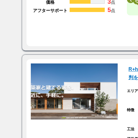
3
価格
点
5
アフターサポート
点
R+
判
エリ
特徴
工法