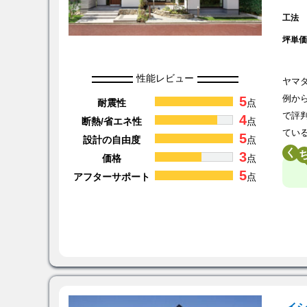
工法
坪単
性能レビュー
ヤマ
5
例か
耐震性
点
で評
4
断熱/省エネ性
点
てい
5
設計の自由度
点
く
3
価格
点
5
アフターサポート
点