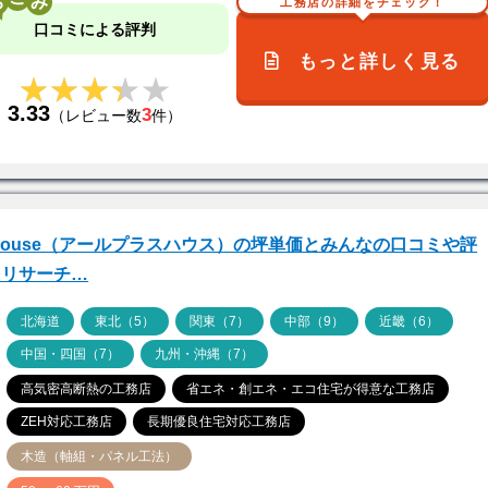
工務店の詳細をチェック！
口コミによる評判
もっと詳しく見る
★★★★★
★★★★★
3.33
3
（レビュー数
件）
house（アールプラスハウス）の坪単価とみんなの口コミや評
をリサーチ…
ア
北海道
東北（5）
関東（7）
中部（9）
近畿（6）
中国・四国（7）
九州・沖縄（7）
高気密高断熱の工務店
省エネ・創エネ・エコ住宅が得意な工務店
ZEH対応工務店
長期優良住宅対応工務店
木造（軸組・パネル工法）