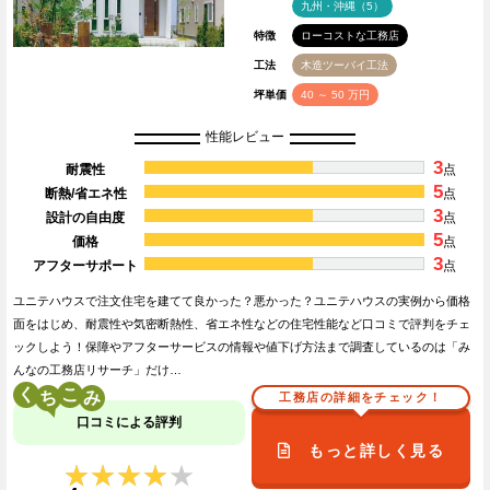
九州・沖縄（5）
特徴
ローコストな工務店
工法
木造ツーバイ工法
坪単価
40 ～ 50 万円
性能レビュー
3
耐震性
点
5
断熱/省エネ性
点
3
設計の自由度
点
5
価格
点
3
アフターサポート
点
ユニテハウスで注文住宅を建てて良かった？悪かった？ユニテハウスの実例から価格
面をはじめ、耐震性や気密断熱性、省エネ性などの住宅性能など口コミで評判をチェ
ックしよう！保障やアフターサービスの情報や値下げ方法まで調査しているのは「み
んなの工務店リサーチ」だけ…
く
こ
工務店の詳細をチェック！
口コミによる評判
もっと詳しく見る
★★★★★
★★★★★