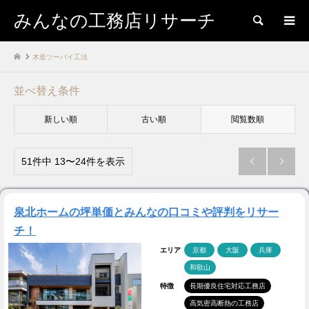
みんなの工務店リサーチ
検索
木造ツーバイ工法
並べ替え条件
新しい順
古い順
閲覧数順
51件中 13〜24件を表示


泉北ホームの坪単価とみんなの口コミや評判をリサー
チ！
エリア
京都
大阪
兵庫
和歌山
特徴
長期優良住宅対応工務店
高気密高断熱の工務店