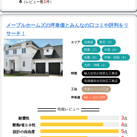
4
1
（レビュー数
件）
メープルホームズの坪単価とみんなの口コミや評判をリ
サーチ！
エリア
北海道
東北（3）
関東（7）
中部（5）
近畿（6）
中国・四国（3）
九州・沖縄（1）
特徴
輸入住宅が得意な工務店
長期優良住宅対応工務店
工法
木造ツーバイ工法
坪単価
60 ～ 120 万円
性能レビュー
3
耐震性
点
4
断熱/省エネ性
点
5
設計の自由度
点