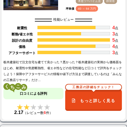
木造ツーバイ工法
鉄骨造
坪単価
40 ～ 64 万円
性能レビュー
4
耐震性
点
3
断熱/省エネ性
点
5
設計の自由度
点
4
価格
点
3
アフターサポート
点
栃木建築社で注文住宅を建てて良かった？悪かった？栃木建築社の実例から価格面を
はじめ、耐震性や気密断熱性、省エネ性などの住宅性能など口コミで評判をチェック
しよう！保障やアフターサービスの情報や値下げ方法まで調査しているのは「みんな
の工務店リサーチ」だけ…
く
こ
工務店の詳細をチェック！
口コミによる評判
もっと詳しく見る
★★★★★
★★★★★
2.17
6
（レビュー数
件）