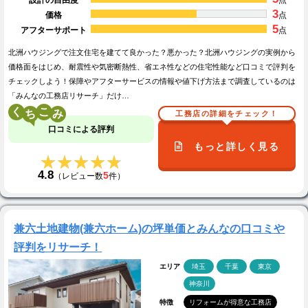
設計の自由度
点
3
価格
点
5
アフターサポート
点
北洲ハウジングで注文住宅を建てて良かった？悪かった？北洲ハウジングの実例から
価格面をはじめ、耐震性や気密断熱性、省エネ性などの住宅性能など口コミで評判を
チェックしよう！保障やアフターサービスの情報や値下げ方法まで調査しているのは
「みんなの工務店リサーチ」だけ…
く
こ
工務店の詳細をチェック！
口コミによる評判
もっと詳しく見る
★★★★★
★★★★★
4.8
5
（レビュー数
件）
兼六土地建物(兼六ホーム)の坪単価とみんなの口コミや
評判をリサーチ！
エリア
埼玉
千葉
東京
神奈川
特徴
リフォームが得意な工務店