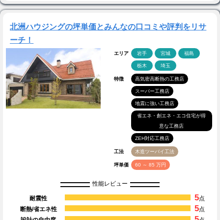
北洲ハウジングの坪単価とみんなの口コミや評判をリサ
ーチ！
エリア
岩手
宮城
福島
栃木
埼玉
特徴
高気密高断熱の工務店
スーパー工務店
地震に強い工務店
省エネ・創エネ・エコ住宅が得
意な工務店
ZEH対応工務店
工法
木造ツーバイ工法
坪単価
60 ～ 85 万円
性能レビュー
5
耐震性
点
5
断熱/省エネ性
点
5