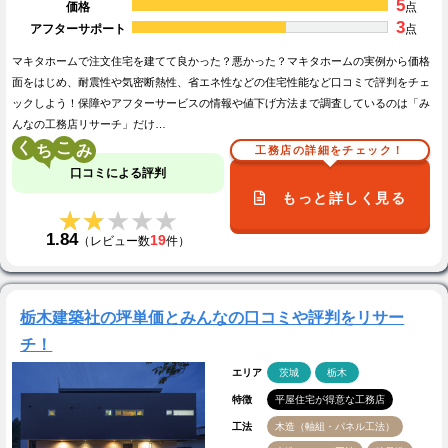
5
価格
点
3
アフターサポート
点
マキタホームで注文住宅を建てて良かった？悪かった？マキタホームの実例から価格
面をはじめ、耐震性や気密断熱性、省エネ性などの住宅性能など口コミで評判をチェ
ックしよう！保障やアフターサービスの情報や値下げ方法まで調査しているのは「み
んなの工務店リサーチ」だけ…
く
こ
工務店の詳細をチェック！
口コミによる評判
もっと詳しく見る
★★★★★
★★★★★
1.84
19
（レビュー数
件）
栃木建築社の坪単価とみんなの口コミや評判をリサー
チ！
エリア
茨城
栃木
特徴
平屋住宅が得意な工務店
工法
木造（軸組・パネル工法）