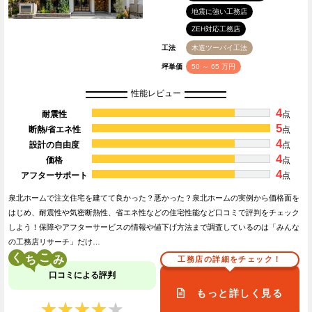
地震に強い工務店
ZEH対応工務店
工法
木造ツーバイ工法
坪単価
50 ～ 65 万円
性能レビュー
4
耐震性
点
5
断熱/省エネ性
点
4
設計の自由度
点
4
価格
点
4
アフターサポート
点
泉北ホームで注文住宅を建てて良かった？悪かった？泉北ホームの実例から価格面を
はじめ、耐震性や気密断熱性、省エネ性などの住宅性能など口コミで評判をチェック
しよう！保障やアフターサービスの情報や値下げ方法まで調査しているのは「みんな
の工務店リサーチ」だけ…
く
こ
工務店の詳細をチェック！
口コミによる評判
もっと詳しく見る
★★★★★
★★★★★