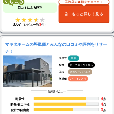
く
こ
工務店の詳細をチェック！
口コミによる評判
もっと詳しく見る
★★★★★
★★★★★
3.67
3
（レビュー数
件）
マキタホームの坪単価とみんなの口コミや評判をリサー
チ！
エリア
鳥取
特徴
ローコストな工務店
工法
木造ツーバイ工法
坪単価
37 ～ 50 万円
性能レビュー
4
耐震性
点
4
断熱/省エネ性
点
3
設計の自由度
点