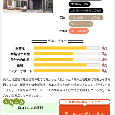
ZEH対応工務店
二世帯住宅が得意な工務店
工法
木造（軸組・パネル工法）
木造ツーバイ工法
坪単価
50 ～ 70 万円
性能レビュー
4
耐震性
点
3
断熱/省エネ性
点
3
設計の自由度
点
4
価格
点
5
アフターサポート
点
兼六土地建物で注文住宅を建てて良かった？悪かった？兼六土地建物の実例から価格
面をはじめ、耐震性や気密断熱性、省エネ性などの住宅性能など口コミで評判をチェ
ックしよう！保障やアフターサービスの情報や値下げ方法まで調査しているのは「み
んなの工務店リサーチ」だけ…
く
こ
工務店の詳細をチェック！
口コミによる評判
もっと詳しく見る