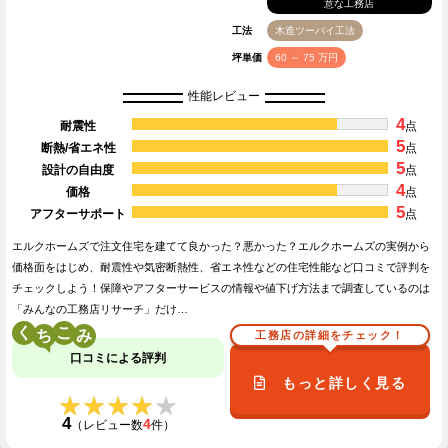
意な工務店
工法
木造ツーバイ工法
坪単価
60 ～ 75 万円
性能レビュー
4
耐震性
点
5
断熱/省エネ性
点
5
設計の自由度
点
4
価格
点
5
アフターサポート
点
エルクホームズで注文住宅を建てて良かった？悪かった？エルクホームズの実例から
価格面をはじめ、耐震性や気密断熱性、省エネ性などの住宅性能など口コミで評判を
チェックしよう！保障やアフターサービスの情報や値下げ方法まで調査しているのは
「みんなの工務店リサーチ」だけ…
く
こ
工務店の詳細をチェック！
口コミによる評判
もっと詳しく見る
★★★★★
★★★★★
4
4
（レビュー数
件）