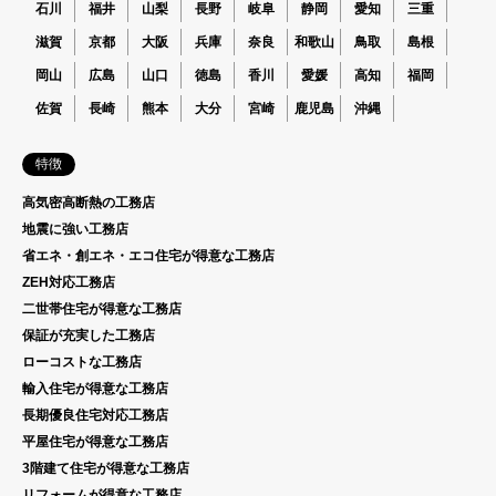
石川
福井
山梨
長野
岐阜
静岡
愛知
三重
滋賀
京都
大阪
兵庫
奈良
和歌山
鳥取
島根
岡山
広島
山口
徳島
香川
愛媛
高知
福岡
佐賀
長崎
熊本
大分
宮崎
鹿児島
沖縄
特徴
高気密高断熱の工務店
地震に強い工務店
省エネ・創エネ・エコ住宅が得意な工務店
ZEH対応工務店
二世帯住宅が得意な工務店
保証が充実した工務店
ローコストな工務店
輸入住宅が得意な工務店
長期優良住宅対応工務店
平屋住宅が得意な工務店
3階建て住宅が得意な工務店
リフォームが得意な工務店