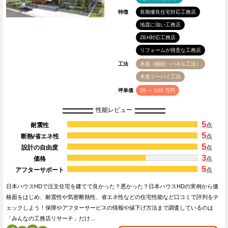
特徴
長期優良住宅対応工務店
地震に強い工務店
ZEH対応工務店
リフォームが得意な工務店
工法
木造（軸組・パネル工法）
木造ツーバイ工法
坪単価
55 ～ 100 万円
性能レビュー
5
耐震性
点
5
断熱/省エネ性
点
5
設計の自由度
点
3
価格
点
5
アフターサポート
点
日本ハウスHDで注文住宅を建てて良かった？悪かった？日本ハウスHDの実例から価
格面をはじめ、耐震性や気密断熱性、省エネ性などの住宅性能など口コミで評判をチ
ェックしよう！保障やアフターサービスの情報や値下げ方法まで調査しているのは
「みんなの工務店リサーチ」だけ…