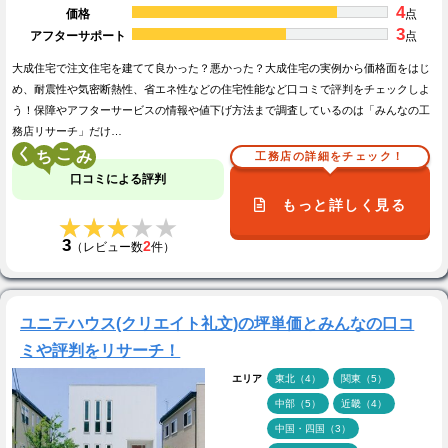
4
価格
点
3
アフターサポート
点
大成住宅で注文住宅を建てて良かった？悪かった？大成住宅の実例から価格面をはじ
め、耐震性や気密断熱性、省エネ性などの住宅性能など口コミで評判をチェックしよ
う！保障やアフターサービスの情報や値下げ方法まで調査しているのは「みんなの工
務店リサーチ」だけ…
く
こ
工務店の詳細をチェック！
口コミによる評判
もっと詳しく見る
★★★★★
★★★★★
3
2
（レビュー数
件）
ユニテハウス(クリエイト礼文)の坪単価とみんなの口コ
ミや評判をリサーチ！
エリア
東北（4）
関東（5）
中部（5）
近畿（4）
中国・四国（3）