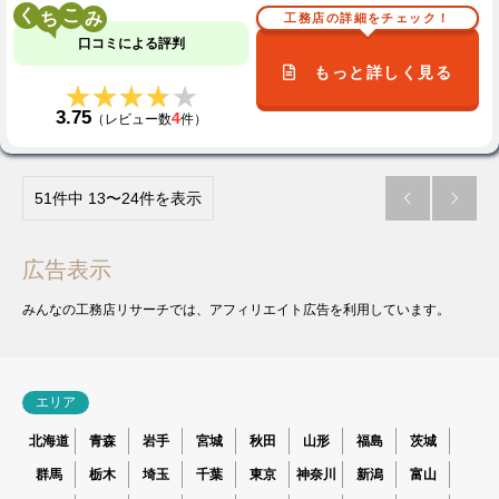
く
こ
工務店の詳細をチェック！
口コミによる評判
もっと詳しく見る
★★★★★
★★★★★
3.75
4
（レビュー数
件）
51件中 13〜24件を表示


広告表示
みんなの工務店リサーチでは、アフィリエイト広告を利用しています。
エリア
北海道
青森
岩手
宮城
秋田
山形
福島
茨城
群馬
栃木
埼玉
千葉
東京
神奈川
新潟
富山