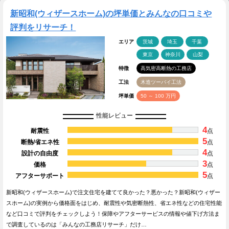
新昭和(ウィザースホーム)の坪単価とみんなの口コミや
評判をリサーチ！
エリア
茨城
埼玉
千葉
東京
神奈川
山梨
特徴
高気密高断熱の工務店
工法
木造ツーバイ工法
坪単価
50 ～ 100 万円
性能レビュー
4
耐震性
点
5
断熱/省エネ性
点
4
設計の自由度
点
3
価格
点
5
アフターサポート
点
新昭和(ウィザースホーム)で注文住宅を建てて良かった？悪かった？新昭和(ウィザー
スホーム)の実例から価格面をはじめ、耐震性や気密断熱性、省エネ性などの住宅性能
など口コミで評判をチェックしよう！保障やアフターサービスの情報や値下げ方法ま
で調査しているのは「みんなの工務店リサーチ」だけ…