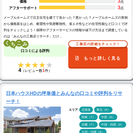
3
価格
点
3
アフターサポート
点
メープルホームズで注文住宅を建てて良かった？悪かった？メープルホームズの実例
から価格面をはじめ、耐震性や気密断熱性、省エネ性などの住宅性能など口コミで評
判をチェックしよう！保障やアフターサービスの情報や値下げ方法まで調査している
のは「みんなの工務店リサーチ」だけ…
く
こ
工務店の詳細をチェック！
口コミによる評判
もっと詳しく見る
★★★★★
★★★★★
4
1
（レビュー数
件）
日本ハウスHDの坪単価とみんなの口コミや評判をリサ
ーチ！
エリア
北海道
東北（6）
関東（7）
中部（9）
近畿（7）
中国・四国（9）
九州・沖縄（8）