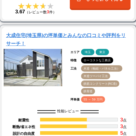
★★★★★
★★★★★
3.67
3
（レビュー数
件）
大成住宅(埼玉県)の坪単価とみんなの口コミや評判をリ
サーチ！
エリア
埼玉
東京
特徴
ローコストな工務店
工法
木造（軸組・パネル工法）
木造ツーバイ工法
鉄筋コンクリート(RC造)
鉄骨造
坪単価
55 ～ 59 万円
性能レビュー
3
耐震性
点
3
断熱/省エネ性
点
5
設計の自由度
点