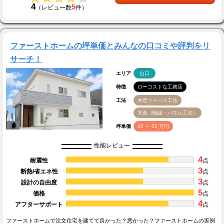
4
5
（レビュー数
件）
ファーストホームの坪単価とみんなの口コミや評判をリ
サーチ！
エリア
山口
特徴
ローコストな工務店
工法
木造ツーバイ工法
木造（軸組・パネル工法）
坪単価
45 ～ 55 万円
性能レビュー
4
耐震性
点
3
断熱/省エネ性
点
3
設計の自由度
点
5
価格
点
4
アフターサポート
点
ファーストホームで注文住宅を建てて良かった？悪かった？ファーストホームの実例