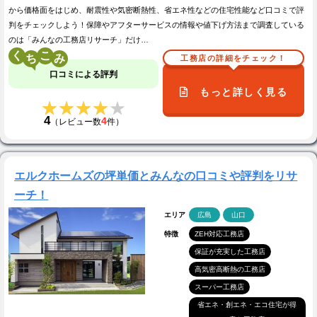
から価格面をはじめ、耐震性や気密断熱性、省エネ性などの住宅性能など口コミで評
判をチェックしよう！保障やアフターサービスの情報や値下げ方法まで調査している
のは「みんなの工務店リサーチ」だけ…
く
こ
工務店の詳細をチェック！
口コミによる評判
もっと詳しく見る
★★★★★
★★★★★
4
4
（レビュー数
件）
エルクホームズの坪単価とみんなの口コミや評判をリサ
ーチ！
エリア
広島
山口
特徴
ZEH対応工務店
保証が充実した工務店
高気密高断熱の工務店
スーパー工務店
省エネ・創エネ・エコ住宅が得