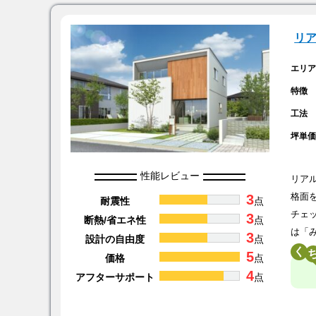
リ
エリ
特徴
工法
坪単
性能レビュー
リア
3
格面
耐震性
点
チェ
3
断熱/省エネ性
点
は「
3
設計の自由度
点
く
5
価格
点
4
アフターサポート
点