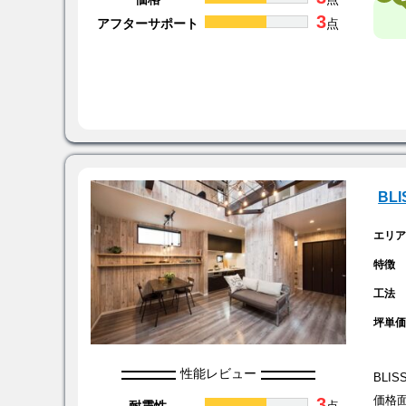
3
アフターサポート
点
BL
エリ
特徴
工法
坪単
性能レビュー
BLI
3
価格