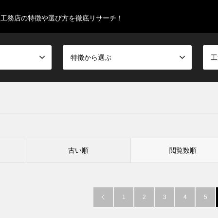
型工務店の特徴や選び方を徹底リサーチ！
特徴から選ぶ
工
古い順
閲覧数順
1
2
3
4
5
