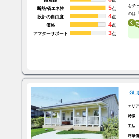
耐震性
点
をチ
5
断熱/省エネ性
点
のは
4
設計の自由度
点
く
4
価格
点
3
アフターサポート
点
G
エリ
特徴
工法
坪単