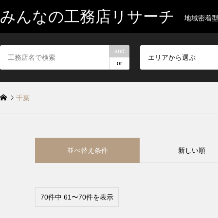
みんなの工務店リサーチ
地域密着
and
エリアから選ぶ
or
千葉
並べ替え条件
新しい順
70件中 61〜70件を表示