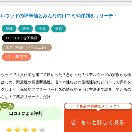
アルウッドの坪単価とみんなの口コミや評判をリサーチ！
ア
茨城
埼玉
千葉
東京
ローコストな工務店
木造（軸組・パネル工法）
価
40 ～ 45 万円
ルウッドで注文住宅を建てて良かった？悪かった？リアルウッドの実例から価
をはじめ、耐震性や気密断熱性、省エネ性などの住宅性能など口コミで評判を
ックしよう！保障やアフターサービスの情報や値下げ方法まで調査しているの
みんなの工務店リサーチ」だけ…
こ
工務店の詳細をチェック！
口コミによる評判
もっと詳しく見る
★★★★★
★★★★★