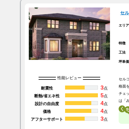
セ
エリ
特徴
工法
坪単
性能レビュー
セル
3
格面
耐震性
点
チェ
5
断熱/省エネ性
点
は「
4
設計の自由度
点
く
4
価格
点
3
アフターサポート
点