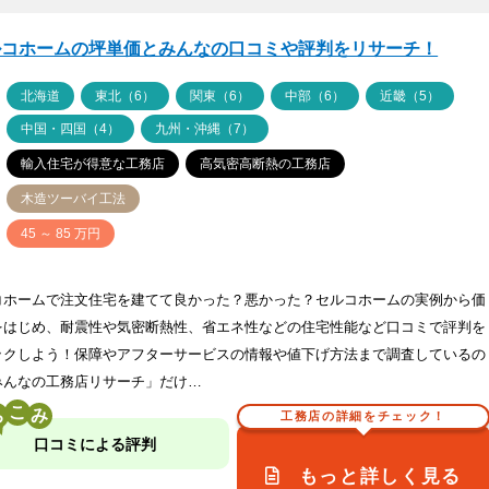
ルコホームの坪単価とみんなの口コミや評判をリサーチ！
ア
北海道
東北（6）
関東（6）
中部（6）
近畿（5）
中国・四国（4）
九州・沖縄（7）
輸入住宅が得意な工務店
高気密高断熱の工務店
木造ツーバイ工法
価
45 ～ 85 万円
コホームで注文住宅を建てて良かった？悪かった？セルコホームの実例から価
をはじめ、耐震性や気密断熱性、省エネ性などの住宅性能など口コミで評判を
ックしよう！保障やアフターサービスの情報や値下げ方法まで調査しているの
みんなの工務店リサーチ」だけ…
こ
工務店の詳細をチェック！
口コミによる評判
もっと詳しく見る