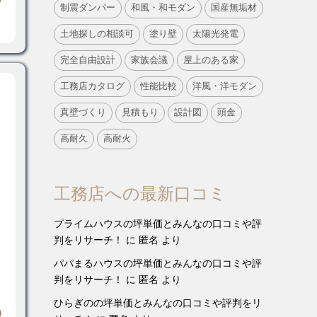
制震ダンパー
和風・和モダン
国産無垢材
土地探しの相談可
塗り壁
太陽光発電
完全自由設計
家族会議
屋上のある家
工務店カタログ
性能比較
洋風・洋モダン
真壁づくり
見積もり
設計図
頭金
高耐久
高耐火
工務店への最新口コミ
プライムハウスの坪単価とみんなの口コミや評
判をリサーチ！
に
匿名
より
パパまるハウスの坪単価とみんなの口コミや評
判をリサーチ！
に
匿名
より
ひらぎのの坪単価とみんなの口コミや評判をリ