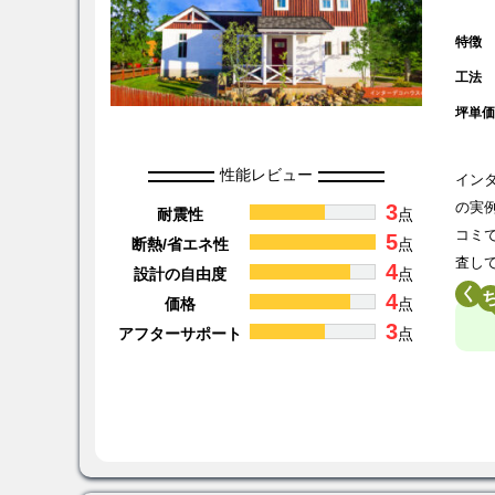
特徴
工法
坪単
性能レビュー
イン
3
の実
耐震性
点
コミ
5
断熱/省エネ性
点
査し
4
設計の自由度
点
く
4
価格
点
3
アフターサポート
点