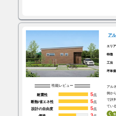
ア
エリ
特徴
工法
坪単
性能レビュー
アル
5
例か
耐震性
点
で評
5
断熱/省エネ性
点
てい
5
設計の自由度
点
く
3
価格
点