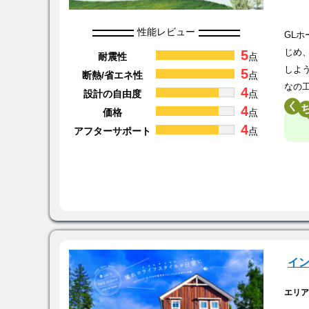
性能レビュー
GL
5
じめ
耐震性
点
しよ
5
断熱/省エネ性
点
なの
4
設計の自由度
点
く
4
価格
点
4
アフターサポート
点
イ
エリ