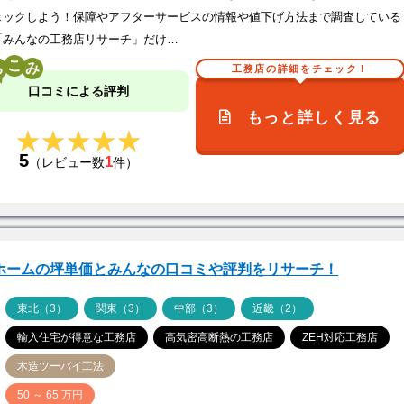
ェックしよう！保障やアフターサービスの情報や値下げ方法まで調査している
「みんなの工務店リサーチ」だけ…
こ
工務店の詳細をチェック！
口コミによる評判
もっと詳しく見る
★★★★★
★★★★★
5
1
（レビュー数
件）
Lホームの坪単価とみんなの口コミや評判をリサーチ！
ア
東北（3）
関東（3）
中部（3）
近畿（2）
輸入住宅が得意な工務店
高気密高断熱の工務店
ZEH対応工務店
木造ツーバイ工法
価
50 ～ 65 万円