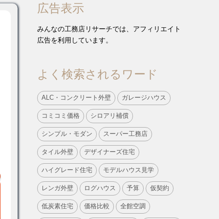
広告表示
みんなの工務店リサーチでは、アフィリエイト
広告を利用しています。
よく検索されるワード
ALC・コンクリート外壁
ガレージハウス
コミコミ価格
シロアリ補償
シンプル・モダン
スーパー工務店
タイル外壁
デザイナーズ住宅
ハイグレード住宅
モデルハウス見学
レンガ外壁
ログハウス
予算
仮契約
低炭素住宅
価格比較
全館空調