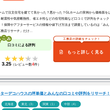
ホームで注文住宅を建てて良かった？悪かった？GLホームの実例から価格面を
、耐震性や気密断熱性、省エネ性などの住宅性能など口コミで評判をチェック
う！保障やアフターサービスの情報や値下げ方法まで調査しているのは「みん
工務店リサーチ」だけ…
こ
工務店の詳細をチェック！
口コミによる評判
もっと詳しく見る
★★★★★
★★★★★
3.25
4
（レビュー数
件）
ンターデコハウスの坪単価とみんなの口コミや評判をリサーチ
ア
北海道
東北（3）
関東（1）
中部（4）