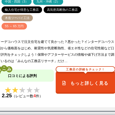
中国・四国（3）
九州・沖縄（2）
輸入住宅が得意な工務店
高気密高断熱の工務店
木造ツーバイ工法
価
55 ～ 65 万円
ターデコハウスで注文住宅を建てて良かった？悪かった？インターデコハウス
例から価格面をはじめ、耐震性や気密断熱性、省エネ性などの住宅性能など口
で評判をチェックしよう！保障やアフターサービスの情報や値下げ方法まで調
ているのは「みんなの工務店リサーチ」だけ…
こ
工務店の詳細をチェック！
口コミによる評判
もっと詳しく見る
★★★★★
★★★★★
2.25
4
（レビュー数
件）