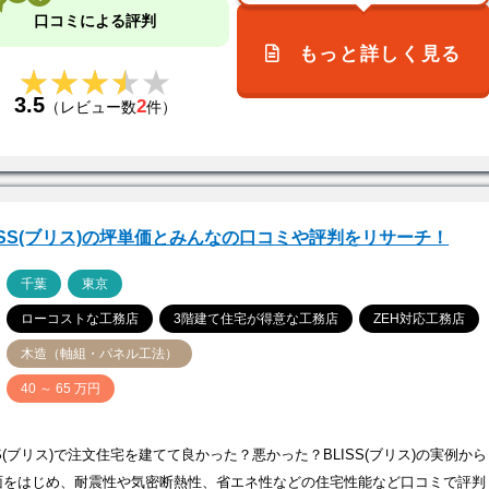
口コミによる評判
もっと詳しく見る
★★★★★
★★★★★
3.5
2
（レビュー数
件）
ISS(ブリス)の坪単価とみんなの口コミや評判をリサーチ！
ア
千葉
東京
ローコストな工務店
3階建て住宅が得意な工務店
ZEH対応工務店
木造（軸組・パネル工法）
価
40 ～ 65 万円
SS(ブリス)で注文住宅を建てて良かった？悪かった？BLISS(ブリス)の実例から
面をはじめ、耐震性や気密断熱性、省エネ性などの住宅性能など口コミで評判