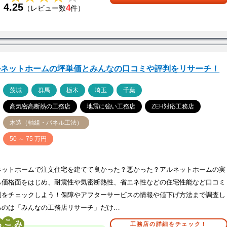
4.25
4
（レビュー数
件）
ルネットホームの坪単価とみんなの口コミや評判をリサーチ！
ア
茨城
群馬
栃木
埼玉
千葉
高気密高断熱の工務店
地震に強い工務店
ZEH対応工務店
木造（軸組・パネル工法）
価
50 ～ 75 万円
ネットホームで注文住宅を建てて良かった？悪かった？アルネットホームの実
ら価格面をはじめ、耐震性や気密断熱性、省エネ性などの住宅性能など口コミ
判をチェックしよう！保障やアフターサービスの情報や値下げ方法まで調査し
るのは「みんなの工務店リサーチ」だけ…
こ
工務店の詳細をチェック！