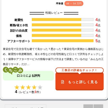
坪単価
48 ～ 54 万円
性能レビュー
4
耐震性
点
4
断熱/省エネ性
点
4
設計の自由度
点
4
価格
点
5
アフターサポート
点
東栄住宅で注文住宅を建てて良かった？悪かった？東栄住宅の実例から価格面をはじ
め、耐震性や気密断熱性、省エネ性などの住宅性能など口コミで評判をチェックしよ
う！保障やアフターサービスの情報や値下げ方法まで調査しているのは「みんなの工
務店リサーチ」だけ…
く
こ
工務店の詳細をチェック！
口コミによる評判
もっと詳しく見る
★★★★★
★★★★★
4
3
（レビュー数
件）