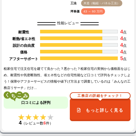
工法
木造（軸組・パネル工法）
坪単価
43 ～ 60 万円
性能レビュー
4
耐震性
点
4
断熱/省エネ性
点
4
設計の自由度
点
4
価格
点
5
アフターサポート
点
桧家住宅で注文住宅を建てて良かった？悪かった？桧家住宅の実例から価格面をはじ
め、耐震性や気密断熱性、省エネ性などの住宅性能など口コミで評判をチェックしよ
う！保障やアフターサービスの情報や値下げ方法まで調査しているのは「みんなの工
務店リサーチ」だけ…
く
こ
工務店の詳細をチェック！
口コミによる評判
もっと詳しく見る
★★★★★
★★★★★
4
6
（レビュー数
件）