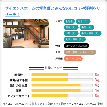
サイエンスホームの坪単価とみんなの口コミや評判をリ
サーチ！
エリア
北海道
東北（6）
関東（7）
中部（9）
近畿（7）
中国・四国（9）
九州・沖縄（8）
特徴
ローコストな工務店
工法
木造（軸組・パネル工法）
坪単価
45 ～ 60 万円
性能レビュー
3
耐震性
点
3
断熱/省エネ性
点
4
設計の自由度
点
4
価格
点
3
アフターサポート
点
サイエンスホームで注文住宅を建てて良かった？悪かった？サイエンスホームの実例