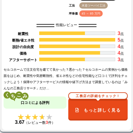
工法
木造ツーバイ工法
坪単価
45 ～ 85 万円
性能レビュー
3
耐震性
点
5
断熱/省エネ性
点
4
設計の自由度
点
4
価格
点
3
アフターサポート
点
セルコホームで注文住宅を建てて良かった？悪かった？セルコホームの実例から価格
面をはじめ、耐震性や気密断熱性、省エネ性などの住宅性能など口コミで評判をチェ
ックしよう！保障やアフターサービスの情報や値下げ方法まで調査しているのは「み
んなの工務店リサーチ」だけ…
く
こ
工務店の詳細をチェック！
口コミによる評判
もっと詳しく見る
★★★★★
★★★★★
3.67
3
（レビュー数
件）