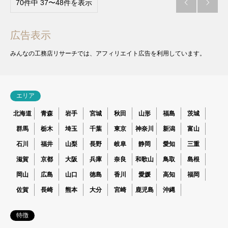
70件中 37〜48件を表示


広告表示
みんなの工務店リサーチでは、アフィリエイト広告を利用しています。
エリア
北海道
青森
岩手
宮城
秋田
山形
福島
茨城
群馬
栃木
埼玉
千葉
東京
神奈川
新潟
富山
石川
福井
山梨
長野
岐阜
静岡
愛知
三重
滋賀
京都
大阪
兵庫
奈良
和歌山
鳥取
島根
岡山
広島
山口
徳島
香川
愛媛
高知
福岡
佐賀
長崎
熊本
大分
宮崎
鹿児島
沖縄
特徴