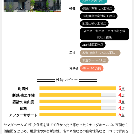
九州・沖縄（4）
特徴
保証が充実した工務店
長期優良住宅対応工務店
地震に強い工務店
省エネ・創エネ・エコ住宅が得
意な工務店
ZEH対応工務店
工法
木造（軸組・パネル工法）
木造ツーバイ工法
坪単価
48 ～ 80 万円
性能レビュー
5
耐震性
点
4
断熱/省エネ性
点
4
設計の自由度
点
4
価格
点
5
アフターサポート
点
ヤマダホームズで注文住宅を建てて良かった？悪かった？ヤマダホームズの実例から
価格面をはじめ、耐震性や気密断熱性、省エネ性などの住宅性能など口コミで評判を