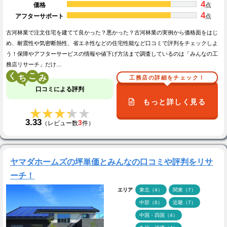
4
価格
点
4
アフターサポート
点
古河林業で注文住宅を建てて良かった？悪かった？古河林業の実例から価格面をはじ
め、耐震性や気密断熱性、省エネ性などの住宅性能など口コミで評判をチェックしよ
う！保障やアフターサービスの情報や値下げ方法まで調査しているのは「みんなの工
務店リサーチ」だけ…
く
こ
工務店の詳細をチェック！
口コミによる評判
もっと詳しく見る
★★★★★
★★★★★
3.33
3
（レビュー数
件）
ヤマダホームズの坪単価とみんなの口コミや評判をリサ
ーチ！
エリア
東北（4）
関東（7）
中部（6）
近畿（7）
中国・四国（4）