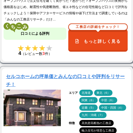
オープンハウスで注文住宅を建てて良かった？悪かった？オープンハウスの実例から
価格面をはじめ、耐震性や気密断熱性、省エネ性などの住宅性能など口コミで評判を
チェックしよう！保障やアフターサービスの情報や値下げ方法まで調査しているのは
「みんなの工務店リサーチ」だけ…
く
こ
工務店の詳細をチェック！
口コミによる評判
もっと詳しく見る
★★★★★
★★★★★
4
3
（レビュー数
件）
セルコホームの坪単価とみんなの口コミや評判をリサー
チ！
エリア
北海道
東北（6）
関東（6）
中部（6）
近畿（5）
中国・四国（4）
九州・沖縄（7）
特徴
高気密高断熱の工務店
輸入住宅が得意な工務店