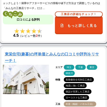
ェックしよう！保障やアフターサービスの情報や値下げ方法まで調査しているのは
「みんなの工務店リサーチ」だけ…
く
こ
工務店の詳細をチェック！
口コミによる評判
もっと詳しく見る
★★★★★
★★★★★
4.5
2
（レビュー数
件）
東栄住宅(趣暮)の坪単価とみんなの口コミや評判をリサ
ーチ！
エリア
埼玉
千葉
東京
神奈川
特徴
長期優良住宅対応工務店
地震に強い工務店
保証が充実した工務店
ローコストな工務店
工法
木造（軸組・パネル工法）