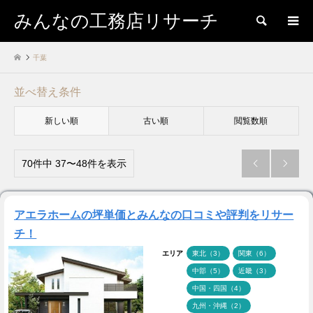
みんなの工務店リサーチ
検索
千葉
並べ替え条件
新しい順
古い順
閲覧数順
70件中 37〜48件を表示


アエラホームの坪単価とみんなの口コミや評判をリサー
チ！
エリア
東北（3）
関東（6）
中部（5）
近畿（3）
中国・四国（4）
九州・沖縄（2）