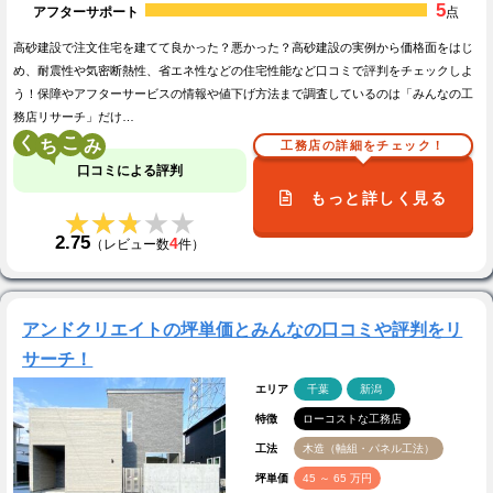
5
アフターサポート
点
高砂建設で注文住宅を建てて良かった？悪かった？高砂建設の実例から価格面をはじ
め、耐震性や気密断熱性、省エネ性などの住宅性能など口コミで評判をチェックしよ
う！保障やアフターサービスの情報や値下げ方法まで調査しているのは「みんなの工
務店リサーチ」だけ…
く
こ
工務店の詳細をチェック！
口コミによる評判
もっと詳しく見る
★★★★★
★★★★★
2.75
4
（レビュー数
件）
アンドクリエイトの坪単価とみんなの口コミや評判をリ
サーチ！
エリア
千葉
新潟
特徴
ローコストな工務店
工法
木造（軸組・パネル工法）
坪単価
45 ～ 65 万円