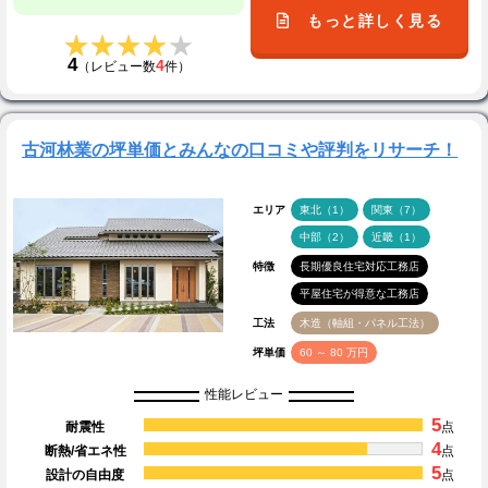
もっと詳しく見る
★★★★★
★★★★★
4
4
（レビュー数
件）
古河林業の坪単価とみんなの口コミや評判をリサーチ！
エリア
東北（1）
関東（7）
中部（2）
近畿（1）
特徴
長期優良住宅対応工務店
平屋住宅が得意な工務店
工法
木造（軸組・パネル工法）
坪単価
60 ～ 80 万円
性能レビュー
5
耐震性
点
4
断熱/省エネ性
点
5
設計の自由度
点