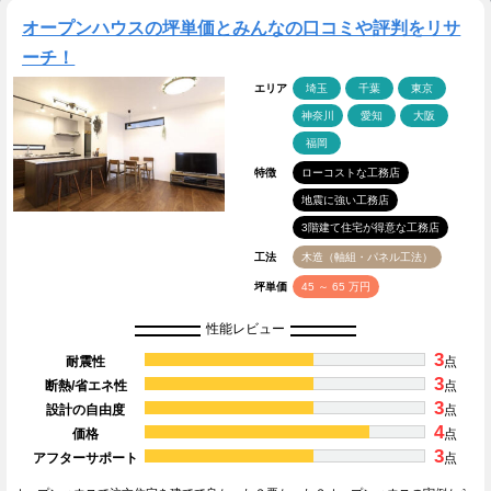
オープンハウスの坪単価とみんなの口コミや評判をリサ
ーチ！
エリア
埼玉
千葉
東京
神奈川
愛知
大阪
福岡
特徴
ローコストな工務店
地震に強い工務店
3階建て住宅が得意な工務店
工法
木造（軸組・パネル工法）
坪単価
45 ～ 65 万円
性能レビュー
3
耐震性
点
3
断熱/省エネ性
点
3
設計の自由度
点
4
価格
点
3
アフターサポート
点