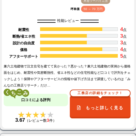
木造ツーバイ工法
坪単価
50 ～ 70 万円
性能レビュー
4
耐震性
点
3
断熱/省エネ性
点
3
設計の自由度
点
4
価格
点
5
アフターサポート
点
兼六土地建物で注文住宅を建てて良かった？悪かった？兼六土地建物の実例から価格
面をはじめ、耐震性や気密断熱性、省エネ性などの住宅性能など口コミで評判をチェ
ックしよう！保障やアフターサービスの情報や値下げ方法まで調査しているのは「み
んなの工務店リサーチ」だけ…
く
こ
工務店の詳細をチェック！
口コミによる評判
もっと詳しく見る
★★★★★
★★★★★
3.67
3
（レビュー数
件）