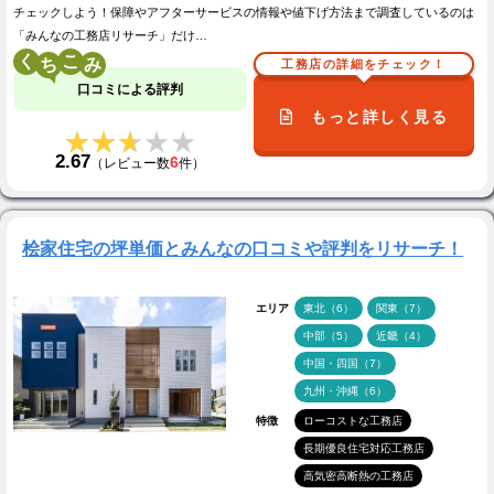
チェックしよう！保障やアフターサービスの情報や値下げ方法まで調査しているのは
「みんなの工務店リサーチ」だけ…
く
こ
工務店の詳細をチェック！
口コミによる評判
もっと詳しく見る
★★★★★
★★★★★
2.67
6
（レビュー数
件）
桧家住宅の坪単価とみんなの口コミや評判をリサーチ！
エリア
東北（6）
関東（7）
中部（5）
近畿（4）
中国・四国（7）
九州・沖縄（6）
特徴
ローコストな工務店
長期優良住宅対応工務店
高気密高断熱の工務店