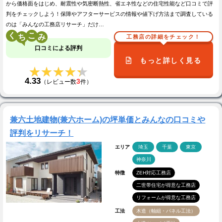
から価格面をはじめ、耐震性や気密断熱性、省エネ性などの住宅性能など口コミで評
判をチェックしよう！保障やアフターサービスの情報や値下げ方法まで調査している
のは「みんなの工務店リサーチ」だけ…
く
こ
工務店の詳細をチェック！
口コミによる評判
もっと詳しく見る
★★★★★
★★★★★
4.33
3
（レビュー数
件）
兼六土地建物(兼六ホーム)の坪単価とみんなの口コミや
評判をリサーチ！
エリア
埼玉
千葉
東京
神奈川
特徴
ZEH対応工務店
二世帯住宅が得意な工務店
リフォームが得意な工務店
工法
木造（軸組・パネル工法）