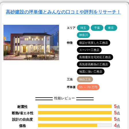
高砂建設の坪単価とみんなの口コミや評判をリサーチ！
エリア
埼玉
千葉
東京
神奈川
特徴
保証が充実した工務店
スーパー工務店
長期優良住宅対応工務店
高気密高断熱の工務店
地震に強い工務店
工法
独自工法
坪単価
55 ～ 70 万円
性能レビュー
5
耐震性
点
5
断熱/省エネ性
点
5
設計の自由度
点
4
価格
点