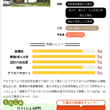
特徴
高気密高断熱の工務店
省エネ・創エネ・エコ住宅が得
意な工務店
保証が充実した工務店
工法
木造（軸組・パネル工法）
坪単価
47 ～ 64 万円
性能レビュー
4
耐震性
点
5
断熱/省エネ性
点
5
設計の自由度
点
4
価格
点
5
アフターサポート
点
アエラホームで注文住宅を建てて良かった？悪かった？アエラホームの実例から価格
面をはじめ、耐震性や気密断熱性、省エネ性などの住宅性能など口コミで評判をチェ
ックしよう！保障やアフターサービスの情報や値下げ方法まで調査しているのは「み
んなの工務店リサーチ」だけ…
く
こ
工務店の詳細をチェック！
口コミによる評判