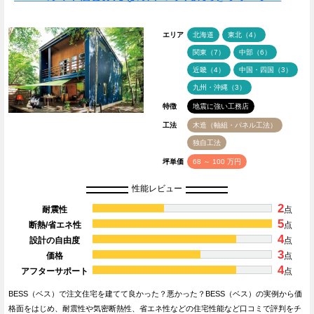
エリア
北海道
東北（4）
関東（7）
中部（6）
近畿（4）
中国・四国（3）
九州・沖縄（3）
特徴
地震に強い工務店
工法
木造（軸組・パネル工法）
独自工法
坪単価
68 ～ 100 万円
性能レビュー
2
耐震性
点
5
断熱/省エネ性
点
4
設計の自由度
点
3
価格
点
4
アフターサポート
点
BESS（ベス）で注文住宅を建てて良かった？悪かった？BESS（ベス）の実例から価
格面をはじめ、耐震性や気密断熱性、省エネ性などの住宅性能など口コミで評判をチ