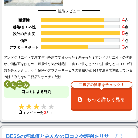
性能レビュー
4
耐震性
点
4
断熱/省エネ性
点
5
設計の自由度
点
4
価格
点
3
アフターサポート
点
アンドクリエイトで注文住宅を建てて良かった？悪かった？アンドクリエイトの実例
から価格面をはじめ、耐震性や気密断熱性、省エネ性などの住宅性能など口コミで評
判をチェックしよう！保障やアフターサービスの情報や値下げ方法まで調査している
のは「みんなの工務店リサーチ」だけ…
く
こ
工務店の詳細をチェック！
口コミによる評判
もっと詳しく見る
★★★★★
★★★★★
3
2
（レビュー数
件）
BESSの坪単価とみんなの口コミや評判をリサーチ！