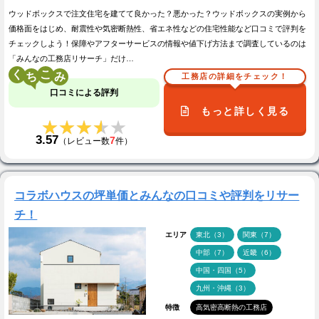
ウッドボックスで注文住宅を建てて良かった？悪かった？ウッドボックスの実例から
価格面をはじめ、耐震性や気密断熱性、省エネ性などの住宅性能など口コミで評判を
チェックしよう！保障やアフターサービスの情報や値下げ方法まで調査しているのは
「みんなの工務店リサーチ」だけ…
く
こ
工務店の詳細をチェック！
口コミによる評判
もっと詳しく見る
★★★★★
★★★★★
3.57
7
（レビュー数
件）
コラボハウスの坪単価とみんなの口コミや評判をリサー
チ！
エリア
東北（3）
関東（7）
中部（7）
近畿（6）
中国・四国（5）
九州・沖縄（3）
特徴
高気密高断熱の工務店