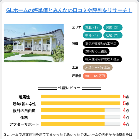
GLホームの坪単価とみんなの口コミや評判をリサーチ！
エリア
東北（3）
関東（3）
中部（3）
近畿（2）
特徴
高気密高断熱の工務店
ZEH対応工務店
輸入住宅が得意な工務店
工法
木造ツーバイ工法
坪単価
50 ～ 65 万円
性能レビュー
5
耐震性
点
5
断熱/省エネ性
点
4
設計の自由度
点
4
価格
点
4
アフターサポート
点
GLホームで注文住宅を建てて良かった？悪かった？GLホームの実例から価格面をは