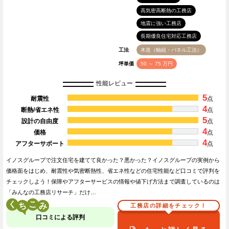
高気密高断熱の工務店
地震に強い工務店
長期優良住宅対応工務店
工法
木造（軸組・パネル工法）
坪単価
50 ～ 75 万円
性能レビュー
5
耐震性
点
4
断熱/省エネ性
点
5
設計の自由度
点
4
価格
点
4
アフターサポート
点
イノスグループで注文住宅を建てて良かった？悪かった？イノスグループの実例から
価格面をはじめ、耐震性や気密断熱性、省エネ性などの住宅性能など口コミで評判を
チェックしよう！保障やアフターサービスの情報や値下げ方法まで調査しているのは
「みんなの工務店リサーチ」だけ…
く
こ
工務店の詳細をチェック！
口コミによる評判