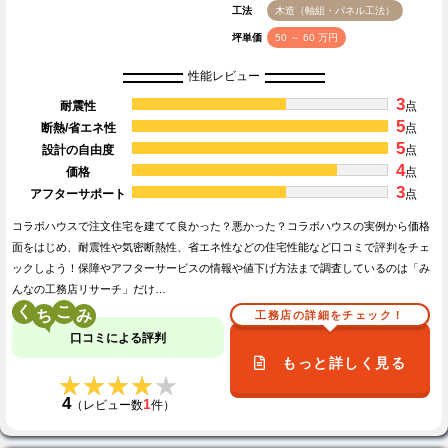
工法
木造（軸組・パネル工法）
坪単価
50 ～ 60 万円
性能レビュー
3
耐震性
点
5
断熱/省エネ性
点
5
設計の自由度
点
4
価格
点
3
アフターサポート
点
コラボハウスで注文住宅を建てて良かった？悪かった？コラボハウスの実例から価格
面をはじめ、耐震性や気密断熱性、省エネ性などの住宅性能など口コミで評判をチェ
ックしよう！保障やアフターサービスの情報や値下げ方法まで調査しているのは「み
んなの工務店リサーチ」だけ…
く
こ
工務店の詳細をチェック！
口コミによる評判
もっと詳しく見る
★★★★★
★★★★★
4
1
（レビュー数
件）