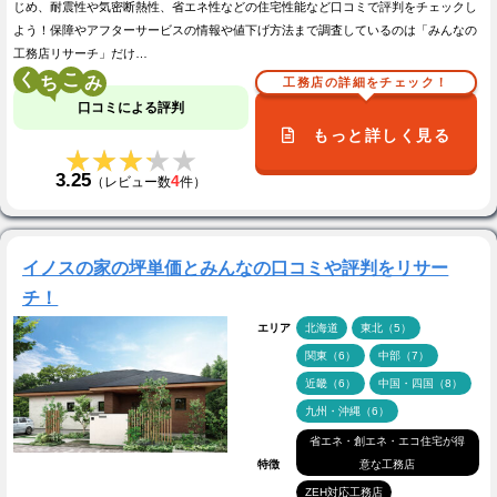
じめ、耐震性や気密断熱性、省エネ性などの住宅性能など口コミで評判をチェックし
よう！保障やアフターサービスの情報や値下げ方法まで調査しているのは「みんなの
工務店リサーチ」だけ…
く
こ
工務店の詳細をチェック！
口コミによる評判
もっと詳しく見る
★★★★★
★★★★★
3.25
4
（レビュー数
件）
イノスの家の坪単価とみんなの口コミや評判をリサー
チ！
エリア
北海道
東北（5）
関東（6）
中部（7）
近畿（6）
中国・四国（8）
九州・沖縄（6）
省エネ・創エネ・エコ住宅が得
特徴
意な工務店
ZEH対応工務店