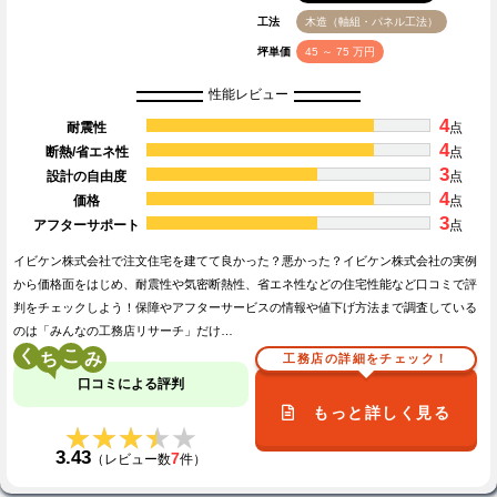
工法
木造（軸組・パネル工法）
坪単価
45 ～ 75 万円
性能レビュー
4
耐震性
点
4
断熱/省エネ性
点
3
設計の自由度
点
4
価格
点
3
アフターサポート
点
イビケン株式会社で注文住宅を建てて良かった？悪かった？イビケン株式会社の実例
から価格面をはじめ、耐震性や気密断熱性、省エネ性などの住宅性能など口コミで評
判をチェックしよう！保障やアフターサービスの情報や値下げ方法まで調査している
のは「みんなの工務店リサーチ」だけ…
く
こ
工務店の詳細をチェック！
口コミによる評判
もっと詳しく見る
★★★★★
★★★★★
3.43
7
（レビュー数
件）