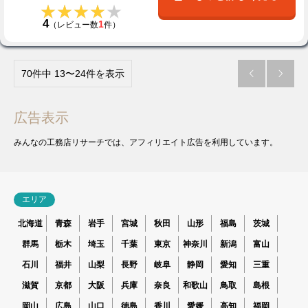
★★★★★
★★★★★
4
1
（レビュー数
件）
70件中 13〜24件を表示


広告表示
みんなの工務店リサーチでは、アフィリエイト広告を利用しています。
エリア
北海道
青森
岩手
宮城
秋田
山形
福島
茨城
群馬
栃木
埼玉
千葉
東京
神奈川
新潟
富山
石川
福井
山梨
長野
岐阜
静岡
愛知
三重
滋賀
京都
大阪
兵庫
奈良
和歌山
鳥取
島根
岡山
広島
山口
徳島
香川
愛媛
高知
福岡