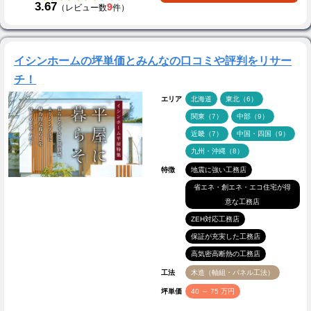
3.67
9
（レビュー数
件）
イシンホームの坪単価とみんなの口コミや評判をリサー
チ！
エリア
北海道
東北（6）
関東（7）
中部（9）
近畿（7）
中国・四国（9）
九州・沖縄（8）
特徴
地震に強い工務店
省エネ・創エネ・エコ住宅が得
意な工務店
ZEH対応工務店
保証が充実した工務店
高気密高断熱の工務店
工法
木造（軸組・パネル工法）
坪単価
40 ～ 75 万円