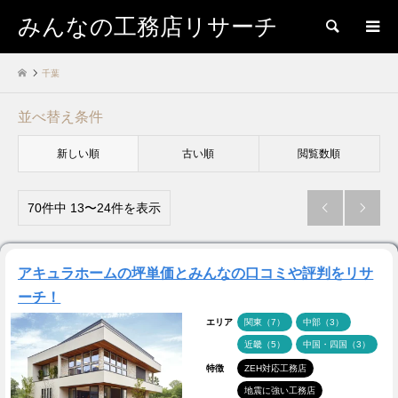
みんなの工務店リサーチ
検索
千葉
並べ替え条件
新しい順
古い順
閲覧数順
70件中 13〜24件を表示


アキュラホームの坪単価とみんなの口コミや評判をリサ
ーチ！
エリア
関東（7）
中部（3）
近畿（5）
中国・四国（3）
特徴
ZEH対応工務店
地震に強い工務店