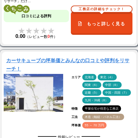
リサーチ」だけ…
く
こ
工務店の詳細をチェック！
口コミによる評判
もっと詳しく見る
★★★★★
★★★★★
0.00
0
（レビュー数
件）
カーサキューブの坪単価とみんなの口コミや評判をリサ
ーチ！
エリア
北海道
東北（4）
関東（6）
中部（8）
近畿（5）
中国・四国（7）
九州・沖縄（8）
特徴
平屋住宅が得意な工務店
工法
木造（軸組・パネル工法）
坪単価
55 ～ 70 万円
性能レビュー