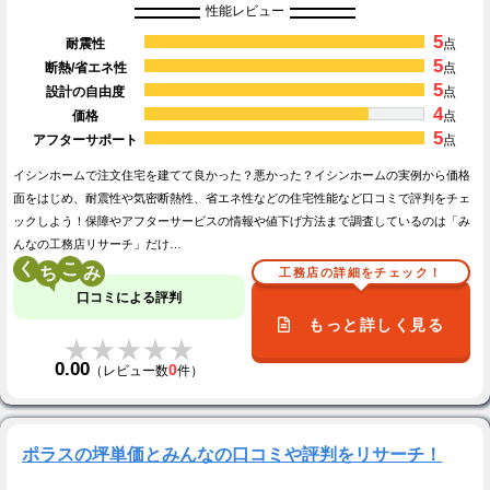
性能レビュー
5
耐震性
点
5
断熱/省エネ性
点
5
設計の自由度
点
4
価格
点
5
アフターサポート
点
イシンホームで注文住宅を建てて良かった？悪かった？イシンホームの実例から価格
面をはじめ、耐震性や気密断熱性、省エネ性などの住宅性能など口コミで評判をチェ
ックしよう！保障やアフターサービスの情報や値下げ方法まで調査しているのは「み
んなの工務店リサーチ」だけ…
く
こ
工務店の詳細をチェック！
口コミによる評判
もっと詳しく見る
★★★★★
★★★★★
0.00
0
（レビュー数
件）
ポラスの坪単価とみんなの口コミや評判をリサーチ！