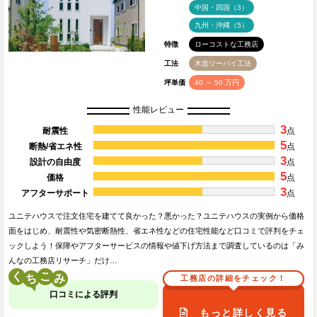
中国・四国（3）
九州・沖縄（5）
特徴
ローコストな工務店
工法
木造ツーバイ工法
坪単価
40 ～ 50 万円
性能レビュー
3
耐震性
点
5
断熱/省エネ性
点
3
設計の自由度
点
5
価格
点
3
アフターサポート
点
ユニテハウスで注文住宅を建てて良かった？悪かった？ユニテハウスの実例から価格
面をはじめ、耐震性や気密断熱性、省エネ性などの住宅性能など口コミで評判をチェ
ックしよう！保障やアフターサービスの情報や値下げ方法まで調査しているのは「み
んなの工務店リサーチ」だけ…
く
こ
工務店の詳細をチェック！
口コミによる評判
もっと詳しく見る