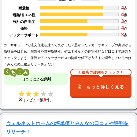
4
耐震性
点
4
断熱/省エネ性
点
3
設計の自由度
点
4
価格
点
3
アフターサポート
点
カーサキューブで注文住宅を建てて良かった？悪かった？カーサキューブの実例から
価格面をはじめ、耐震性や気密断熱性、省エネ性などの住宅性能など口コミで評判を
チェックしよう！保障やアフターサービスの情報や値下げ方法まで調査しているのは
「みんなの工務店リサーチ」だけ…
く
こ
工務店の詳細をチェック！
口コミによる評判
もっと詳しく見る
★★★★★
★★★★★
3
5
（レビュー数
件）
ウェルネストホームの坪単価とみんなの口コミや評判を
リサーチ！