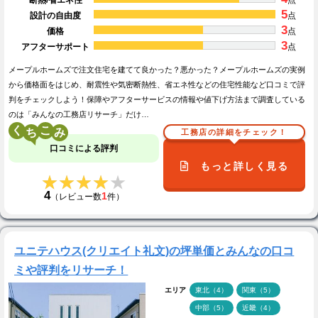
5
設計の自由度
点
3
価格
点
3
アフターサポート
点
メープルホームズで注文住宅を建てて良かった？悪かった？メープルホームズの実例
から価格面をはじめ、耐震性や気密断熱性、省エネ性などの住宅性能など口コミで評
判をチェックしよう！保障やアフターサービスの情報や値下げ方法まで調査している
のは「みんなの工務店リサーチ」だけ…
く
こ
工務店の詳細をチェック！
口コミによる評判
もっと詳しく見る
★★★★★
★★★★★
4
1
（レビュー数
件）
ユニテハウス(クリエイト礼文)の坪単価とみんなの口コ
ミや評判をリサーチ！
エリア
東北（4）
関東（5）
中部（5）
近畿（4）