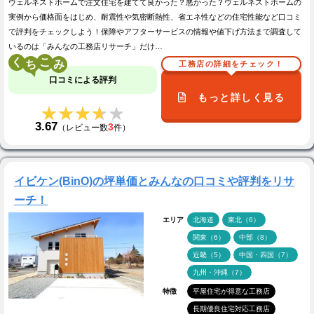
ウェルネストホームで注文住宅を建てて良かった？悪かった？ウェルネストホームの
実例から価格面をはじめ、耐震性や気密断熱性、省エネ性などの住宅性能など口コミ
で評判をチェックしよう！保障やアフターサービスの情報や値下げ方法まで調査して
いるのは「みんなの工務店リサーチ」だけ…
く
こ
工務店の詳細をチェック！
口コミによる評判
もっと詳しく見る
★★★★★
★★★★★
3.67
3
（レビュー数
件）
イビケン(BinO)の坪単価とみんなの口コミや評判をリサ
ーチ！
エリア
北海道
東北（6）
関東（6）
中部（8）
近畿（5）
中国・四国（7）
九州・沖縄（7）
特徴
平屋住宅が得意な工務店
長期優良住宅対応工務店