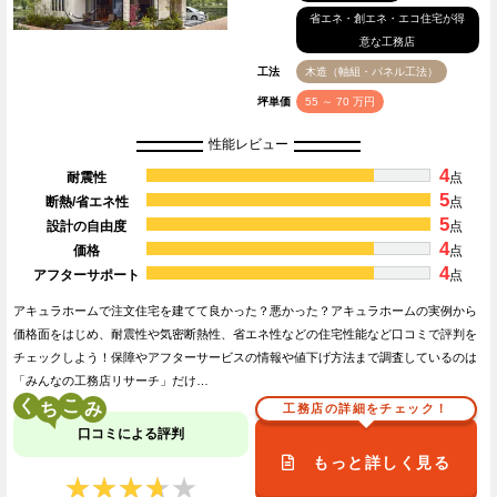
省エネ・創エネ・エコ住宅が得
意な工務店
工法
木造（軸組・パネル工法）
坪単価
55 ～ 70 万円
性能レビュー
4
耐震性
点
5
断熱/省エネ性
点
5
設計の自由度
点
4
価格
点
4
アフターサポート
点
アキュラホームで注文住宅を建てて良かった？悪かった？アキュラホームの実例から
価格面をはじめ、耐震性や気密断熱性、省エネ性などの住宅性能など口コミで評判を
チェックしよう！保障やアフターサービスの情報や値下げ方法まで調査しているのは
「みんなの工務店リサーチ」だけ…
く
こ
工務店の詳細をチェック！
口コミによる評判
もっと詳しく見る
★★★★★
★★★★★