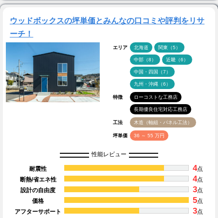
ウッドボックスの坪単価とみんなの口コミや評判をリサ
ーチ！
エリア
北海道
関東（5）
中部（8）
近畿（6）
中国・四国（7）
九州・沖縄（6）
特徴
ローコストな工務店
長期優良住宅対応工務店
工法
木造（軸組・パネル工法）
坪単価
36 ～ 55 万円
性能レビュー
4
耐震性
点
4
断熱/省エネ性
点
3
設計の自由度
点
5
価格
点
3
アフターサポート
点