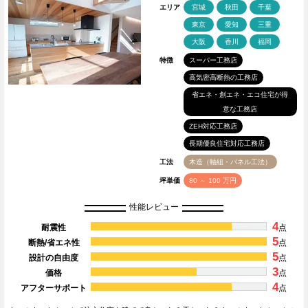
エリア
宮城
秋田
千葉
東京
愛知
三重
大阪
香川
福岡
特徴
スーパー工務店
高気密高断熱の工務店
省エネ・創エネ・エコ住宅が得
意な工務店
ZEH対応工務店
長期優良住宅対応工務店
工法
木造（軸組・パネル工法）
坪単価
80 ～ 100 万円
性能レビュー
4
耐震性
点
5
断熱/省エネ性
点
5
設計の自由度
点
3
価格
点
4
アフターサポート
点