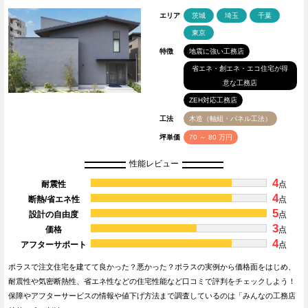
エリア
茨城
埼玉
千葉
東京
特徴
地震に強い工務店
省エネ・創エネ・エコ住宅が得
意な工務店
ZEH対応工務店
工法
木造（軸組・パネル工法）
坪単価
70 ～ 80 万円
性能レビュー
4
耐震性
点
4
断熱/省エネ性
点
5
設計の自由度
点
3
価格
点
4
アフターサポート
点
ポラスで注文住宅を建てて良かった？悪かった？ポラスの実例から価格面をはじめ、
耐震性や気密断熱性、省エネ性などの住宅性能など口コミで評判をチェックしよう！
保障やアフターサービスの情報や値下げ方法まで調査しているのは「みんなの工務店