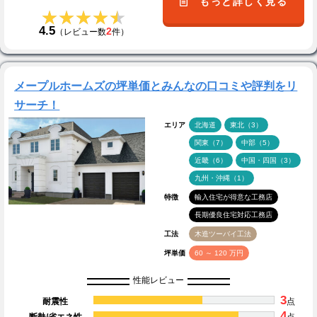
もっと詳しく見る
★★★★★
★★★★★
4.5
2
（レビュー数
件）
メープルホームズの坪単価とみんなの口コミや評判をリ
サーチ！
エリア
北海道
東北（3）
関東（7）
中部（5）
近畿（6）
中国・四国（3）
九州・沖縄（1）
特徴
輸入住宅が得意な工務店
長期優良住宅対応工務店
工法
木造ツーバイ工法
坪単価
60 ～ 120 万円
性能レビュー
3
耐震性
点
4
断熱/省エネ性
点