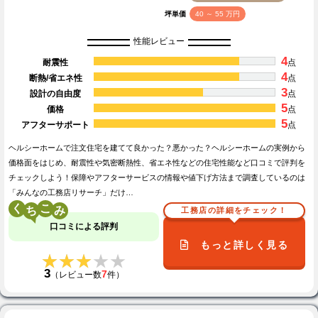
坪単価
40 ～ 55 万円
性能レビュー
4
耐震性
点
4
断熱/省エネ性
点
3
設計の自由度
点
5
価格
点
5
アフターサポート
点
ヘルシーホームで注文住宅を建てて良かった？悪かった？ヘルシーホームの実例から
価格面をはじめ、耐震性や気密断熱性、省エネ性などの住宅性能など口コミで評判を
チェックしよう！保障やアフターサービスの情報や値下げ方法まで調査しているのは
「みんなの工務店リサーチ」だけ…
く
こ
工務店の詳細をチェック！
口コミによる評判
もっと詳しく見る
★★★★★
★★★★★
3
7
（レビュー数
件）