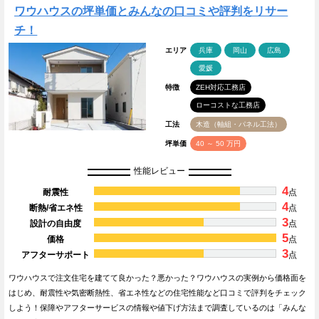
ワウハウスの坪単価とみんなの口コミや評判をリサー
チ！
エリア
兵庫
岡山
広島
愛媛
特徴
ZEH対応工務店
ローコストな工務店
工法
木造（軸組・パネル工法）
坪単価
40 ～ 50 万円
性能レビュー
4
耐震性
点
4
断熱/省エネ性
点
3
設計の自由度
点
5
価格
点
3
アフターサポート
点
ワウハウスで注文住宅を建てて良かった？悪かった？ワウハウスの実例から価格面を
はじめ、耐震性や気密断熱性、省エネ性などの住宅性能など口コミで評判をチェック
しよう！保障やアフターサービスの情報や値下げ方法まで調査しているのは「みんな