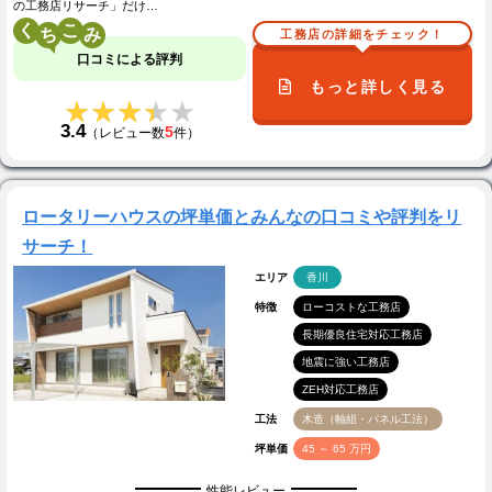
の工務店リサーチ」だけ…
く
こ
工務店の詳細をチェック！
口コミによる評判
もっと詳しく見る
★★★★★
★★★★★
3.4
5
（レビュー数
件）
ロータリーハウスの坪単価とみんなの口コミや評判をリ
サーチ！
エリア
香川
特徴
ローコストな工務店
長期優良住宅対応工務店
地震に強い工務店
ZEH対応工務店
工法
木造（軸組・パネル工法）
坪単価
45 ～ 65 万円
性能レビュー