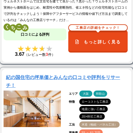
ウェルネストホームで注文住宅を建てて良かった？悪かった？ウェルネストホームの
実例から価格面をはじめ、耐震性や気密断熱性、省エネ性などの住宅性能など口コミ
で評判をチェックしよう！保障やアフターサービスの情報や値下げ方法まで調査して
いるのは「みんなの工務店リサーチ」だけ…
く
こ
工務店の詳細をチェック！
口コミによる評判
もっと詳しく見る
★★★★★
★★★★★
3.67
3
（レビュー数
件）
紀の国住宅の坪単価とみんなの口コミや評判をリサー
チ！
エリア
大阪
和歌山
特徴
ローコストな工務店
地震に強い工務店
ZEH対応工務店
工法
木造（軸組・パネル工法）
坪単価
55 ～ 62 万円