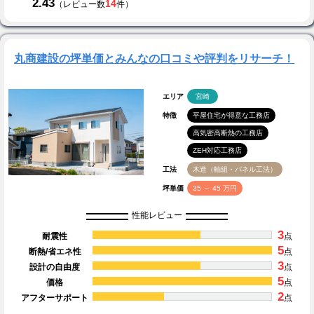
2.43
14
（レビュー数
件）
丸商建設の坪単価とみんなの口コミや評判をリサーチ！
エリア
宮崎
特徴
平屋住宅が得意な工務店
高気密高断熱の工務店
ZEH対応工務店
工法
木造（軸組・パネル工法）
坪単価
35 ～ 45 万円
性能レビュー
3
耐震性
点
5
断熱/省エネ性
点
3
設計の自由度
点
5
価格
点
2
アフターサポート
点