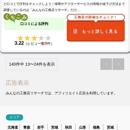
ど口コミで評判をチェックしよう！保障やアフターサービスの情報や値下げ方法まで
調査しているのは「みんなの工務店リサーチ」だけ…
く
こ
工務店の詳細をチェック！
口コミによる評判
もっと詳しく見る
★★★★★
★★★★★
3.22
9
（レビュー数
件）
140件中 13〜24件を表示


広告表示
みんなの工務店リサーチでは、アフィリエイト広告を利用しています。
エリア
北海道
青森
岩手
宮城
秋田
山形
福島
茨城