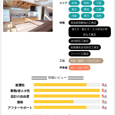
エリア
宮城
秋田
千葉
東京
愛知
三重
大阪
香川
福岡
特徴
高気密高断熱の工務店
省エネ・創エネ・エコ住宅が得
意な工務店
ZEH対応工務店
長期優良住宅対応工務店
スーパー工務店
工法
木造（軸組・パネル工法）
坪単価
80 ～ 100 万円
性能レビュー
4
耐震性
点
5
断熱/省エネ性
点
5
設計の自由度
点
3
価格
点
4
アフターサポート
点