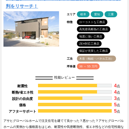
判をリサーチ！
エリア
岐阜
愛知
三重
特徴
ローコストな工務店
高気密高断熱の工務店
地震に強い工務店
ZEH対応工務店
保証が充実した工務店
工法
木造（軸組・パネル工法）
坪単価
36 ～ 55 万円
性能レビュー
4
耐震性
点
4
断熱/省エネ性
点
3
設計の自由度
点
5
価格
点
5
アフターサポート
点
アサヒグローバルホームで注文住宅を建てて良かった？悪かった？アサヒグローバル
ホームの実例から価格面をはじめ、耐震性や気密断熱性、省エネ性などの住宅性能な