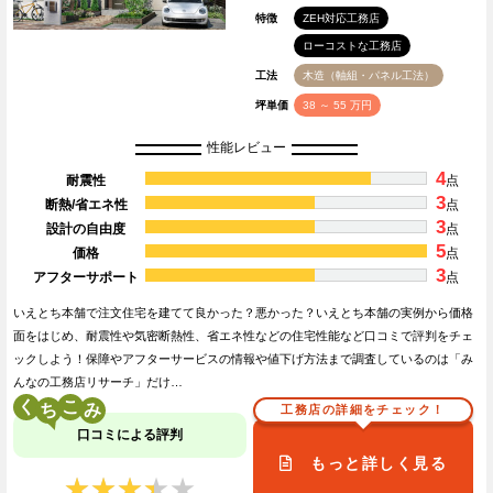
特徴
ZEH対応工務店
ローコストな工務店
工法
木造（軸組・パネル工法）
坪単価
38 ～ 55 万円
性能レビュー
4
耐震性
点
3
断熱/省エネ性
点
3
設計の自由度
点
5
価格
点
3
アフターサポート
点
いえとち本舗で注文住宅を建てて良かった？悪かった？いえとち本舗の実例から価格
面をはじめ、耐震性や気密断熱性、省エネ性などの住宅性能など口コミで評判をチェ
ックしよう！保障やアフターサービスの情報や値下げ方法まで調査しているのは「み
んなの工務店リサーチ」だけ…
く
こ
工務店の詳細をチェック！
口コミによる評判
もっと詳しく見る
★★★★★
★★★★★