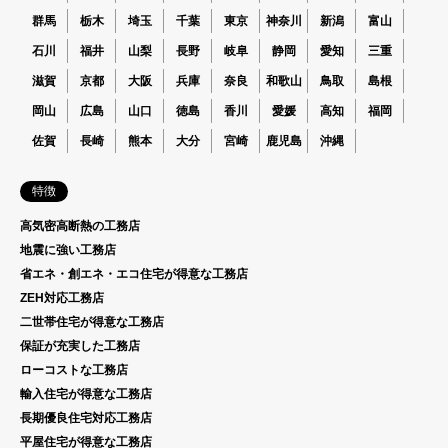
群馬
栃木
埼玉
千葉
東京
神奈川
新潟
富山
石川
福井
山梨
長野
岐阜
静岡
愛知
三重
滋賀
京都
大阪
兵庫
奈良
和歌山
鳥取
島根
岡山
広島
山口
徳島
香川
愛媛
高知
福岡
佐賀
長崎
熊本
大分
宮崎
鹿児島
沖縄
特徴
高気密高断熱の工務店
地震に強い工務店
省エネ・創エネ・エコ住宅が得意な工務店
ZEH対応工務店
二世帯住宅が得意な工務店
保証が充実した工務店
ローコストな工務店
輸入住宅が得意な工務店
長期優良住宅対応工務店
平屋住宅が得意な工務店