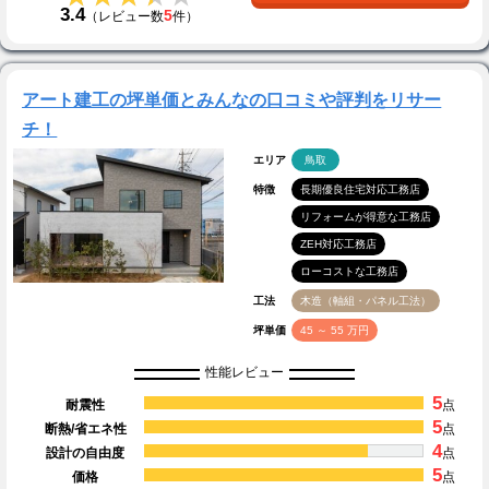
3.4
5
（レビュー数
件）
アート建工の坪単価とみんなの口コミや評判をリサー
チ！
エリア
鳥取
特徴
長期優良住宅対応工務店
リフォームが得意な工務店
ZEH対応工務店
ローコストな工務店
工法
木造（軸組・パネル工法）
坪単価
45 ～ 55 万円
性能レビュー
5
耐震性
点
5
断熱/省エネ性
点
4
設計の自由度
点
5
価格
点