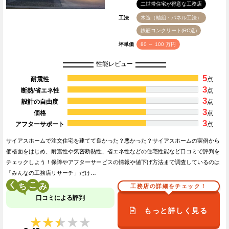
二世帯住宅が得意な工務店
工法
木造（軸組・パネル工法）
鉄筋コンクリート(RC造)
坪単価
80 ～ 100 万円
性能レビュー
5
耐震性
点
3
断熱/省エネ性
点
3
設計の自由度
点
3
価格
点
3
アフターサポート
点
サイアスホームで注文住宅を建てて良かった？悪かった？サイアスホームの実例から
価格面をはじめ、耐震性や気密断熱性、省エネ性などの住宅性能など口コミで評判を
チェックしよう！保障やアフターサービスの情報や値下げ方法まで調査しているのは
「みんなの工務店リサーチ」だけ…
く
こ
工務店の詳細をチェック！
口コミによる評判
もっと詳しく見る
★★★★★
★★★★★