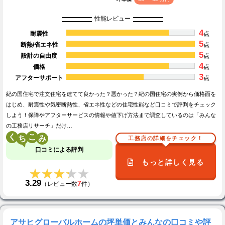
性能レビュー
4
耐震性
点
5
断熱/省エネ性
点
5
設計の自由度
点
4
価格
点
3
アフターサポート
点
紀の国住宅で注文住宅を建てて良かった？悪かった？紀の国住宅の実例から価格面を
はじめ、耐震性や気密断熱性、省エネ性などの住宅性能など口コミで評判をチェック
しよう！保障やアフターサービスの情報や値下げ方法まで調査しているのは「みんな
の工務店リサーチ」だけ…
く
こ
工務店の詳細をチェック！
口コミによる評判
もっと詳しく見る
★★★★★
★★★★★
3.29
7
（レビュー数
件）
アサヒグローバルホームの坪単価とみんなの口コミや評