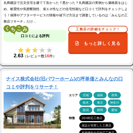
丸商建設で注文住宅を建てて良かった？悪かった？丸商建設の実例から価格面をはじ
め、耐震性や気密断熱性、省エネ性などの住宅性能など口コミで評判をチェックしよ
う！保障やアフターサービスの情報や値下げ方法まで調査しているのは「みんなの工
務店リサーチ」だけ…
く
こ
工務店の詳細をチェック！
口コミによる評判
もっと詳しく見る
★★★★★
★★★★★
2.63
16
（レビュー数
件）
ナイス株式会社(旧パワーホーム)の坪単価とみんなの口
コミや評判をリサーチ！
エリア
宮城
福島
群馬
栃木
東京
神奈川
新潟
静岡
愛知
特徴
ZEH対応工務店
保証が充実した工務店
長期優良住宅対応工務店