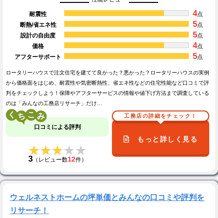
4
耐震性
点
5
断熱/省エネ性
点
5
設計の自由度
点
4
価格
点
5
アフターサポート
点
ロータリーハウスで注文住宅を建てて良かった？悪かった？ロータリーハウスの実例
から価格面をはじめ、耐震性や気密断熱性、省エネ性などの住宅性能など口コミで評
判をチェックしよう！保障やアフターサービスの情報や値下げ方法まで調査している
のは「みんなの工務店リサーチ」だけ…
く
こ
工務店の詳細をチェック！
口コミによる評判
もっと詳しく見る
★★★★★
★★★★★
3
12
（レビュー数
件）
ウェルネストホームの坪単価とみんなの口コミや評判を
リサーチ！