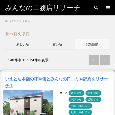
みんなの工務店リサーチ
検索
ZEH対応工務店
並べ替え条件
新しい順
古い順
閲覧数順
140件中 13〜24件を表示


いえとち本舗の坪単価とみんなの口コミや評判をリサー
チ！
エリア
東北（2）
関東（3）
中部（6）
近畿（3）
中国・四国（7）
九州・沖縄（3）