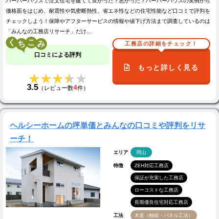
ハーバーハウスで注文住宅を建てて良かった？悪かった？ハーバーハウスの実例から
価格面をはじめ、耐震性や気密断熱性、省エネ性などの住宅性能など口コミで評判を
チェックしよう！保障やアフターサービスの情報や値下げ方法まで調査しているのは
「みんなの工務店リサーチ」だけ…
く
こ
工務店の詳細をチェック！
口コミによる評判
もっと詳しく見る
★★★★★
★★★★★
3.5
4
（レビュー数
件）
ヘルシーホームの坪単価とみんなの口コミや評判をリサ
ーチ！
エリア
岡山
特徴
ZEH対応工務店
保証が充実した工務店
ローコストな工務店
長期優良住宅対応工務店
工法
木造（軸組・パネル工法）