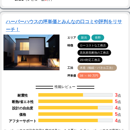
ハーバーハウスの坪単価とみんなの口コミや評判をリサ
ーチ！
エリア
新潟
長野
特徴
ローコストな工務店
高気密高断熱の工務店
ZEH対応工務店
工法
木造（軸組・パネル工法）
坪単価
38 ～ 60 万円
性能レビュー
3
耐震性
点
5
断熱/省エネ性
点
4
設計の自由度
点
5
価格
点
4
アフターサポート
点