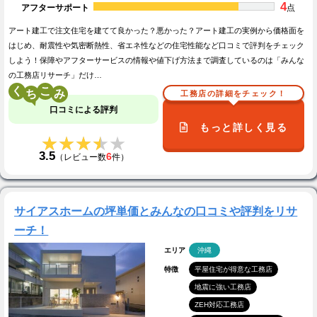
4
アフターサポート
点
アート建工で注文住宅を建てて良かった？悪かった？アート建工の実例から価格面を
はじめ、耐震性や気密断熱性、省エネ性などの住宅性能など口コミで評判をチェック
しよう！保障やアフターサービスの情報や値下げ方法まで調査しているのは「みんな
の工務店リサーチ」だけ…
く
こ
工務店の詳細をチェック！
口コミによる評判
もっと詳しく見る
★★★★★
★★★★★
3.5
6
（レビュー数
件）
サイアスホームの坪単価とみんなの口コミや評判をリサ
ーチ！
エリア
沖縄
特徴
平屋住宅が得意な工務店
地震に強い工務店
ZEH対応工務店