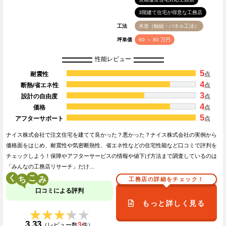
3階建て住宅が得意な工務店
工法
木造（軸組・パネル工法）
坪単価
60 ～ 80 万円
性能レビュー
5
耐震性
点
4
断熱/省エネ性
点
3
設計の自由度
点
4
価格
点
5
アフターサポート
点
ナイス株式会社で注文住宅を建てて良かった？悪かった？ナイス株式会社の実例から
価格面をはじめ、耐震性や気密断熱性、省エネ性などの住宅性能など口コミで評判を
チェックしよう！保障やアフターサービスの情報や値下げ方法まで調査しているのは
「みんなの工務店リサーチ」だけ…
く
こ
工務店の詳細をチェック！
口コミによる評判
もっと詳しく見る
★★★★★
★★★★★
3.33
3
（レビュー数
件）