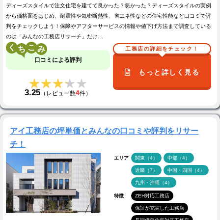
ディーズスタイルで注文住宅を建てて良かった？悪かった？ディーズスタイルの実例
から価格面をはじめ、耐震性や気密断熱性、省エネ性などの住宅性能など口コミで評
判をチェックしよう！保障やアフターサービスの情報や値下げ方法まで調査している
のは「みんなの工務店リサーチ」だけ…
く
こ
工務店の詳細をチェック！
口コミによる評判
もっと詳しく見る
★★★★★
★★★★★
3.25
4
（レビュー数
件）
アイ工務店の坪単価とみんなの口コミや評判をリサー
チ！
エリア
関東（4）
中部（4）
近畿（7）
中国・四国（4）
九州・沖縄（4）
特徴
ZEH対応工務店
保証が充実した工務店