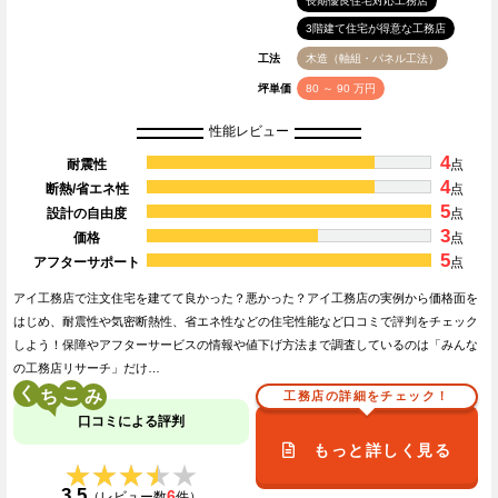
長期優良住宅対応工務店
3階建て住宅が得意な工務店
工法
木造（軸組・パネル工法）
坪単価
80 ～ 90 万円
性能レビュー
4
耐震性
点
4
断熱/省エネ性
点
5
設計の自由度
点
3
価格
点
5
アフターサポート
点
アイ工務店で注文住宅を建てて良かった？悪かった？アイ工務店の実例から価格面を
はじめ、耐震性や気密断熱性、省エネ性などの住宅性能など口コミで評判をチェック
しよう！保障やアフターサービスの情報や値下げ方法まで調査しているのは「みんな
の工務店リサーチ」だけ…
く
こ
工務店の詳細をチェック！
口コミによる評判
もっと詳しく見る
★★★★★
★★★★★
3.5
6
（レビュー数
件）