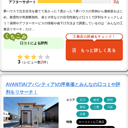
3
アフターサポート
点
夢ハウスで注文住宅を建てて良かった？悪かった？夢ハウスの実例から価格面をはじ
め、耐震性や気密断熱性、省エネ性などの住宅性能など口コミで評判をチェックしよ
う！保障やアフターサービスの情報や値下げ方法まで調査しているのは「みんなの工
務店リサーチ」だけ…
く
こ
工務店の詳細をチェック！
口コミによる評判
もっと詳しく見る
★★★★★
★★★★★
3
2
（レビュー数
件）
AVANTIA(アバンティア)の坪単価とみんなの口コミや評
判をリサーチ！
エリア
石川
岐阜
静岡
愛知
三重
大阪
兵庫
特徴
ローコストな工務店