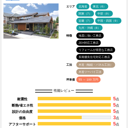
エリア
北海道
東北（6）
関東（7）
中部（9）
近畿（7）
中国・四国（9）
九州・沖縄（8）
特徴
地震に強い工務店
ZEH対応工務店
リフォームが得意な工務店
長期優良住宅対応工務店
工法
木造（軸組・パネル工法）
木造ツーバイ工法
坪単価
55 ～ 100 万円
性能レビュー
5
耐震性
点
5
断熱/省エネ性
点
5
設計の自由度
点
3
価格
点
5
アフターサポート
点