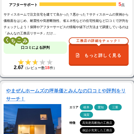
5
アフターサポート
点
サティスホームで注文住宅を建てて良かった？悪かった？サティスホームの実例から
価格面をはじめ、耐震性や気密断熱性、省エネ性などの住宅性能など口コミで評判を
チェックしよう！保障やアフターサービスの情報や値下げ方法まで調査しているのは
「みんなの工務店リサーチ」だけ…
く
こ
工務店の詳細をチェック！
口コミによる評判
もっと詳しく見る
★★★★★
★★★★★
2.67
18
（レビュー数
件）
やまぜんホームズの坪単価とみんなの口コミや評判をリ
サーチ！
エリア
岐阜
愛知
三重
滋賀
特徴
高気密高断熱の工務店
保証が充実した工務店