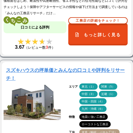
価格面をはじめ、耐震性や気密断熱性、省エネ性などの住宅性能など口コミで評判を
チェックしよう！保障やアフターサービスの情報や値下げ方法まで調査しているのは
「みんなの工務店リサーチ」だけ…
く
こ
工務店の詳細をチェック！
口コミによる評判
もっと詳しく見る
★★★★★
★★★★★
3.67
3
（レビュー数
件）
スズキハウスの坪単価とみんなの口コミや評判をリサー
チ！
エリア
東北（1）
関東（5）
中部（3）
近畿（1）
中国・四国（4）
九州・沖縄（6）
特徴
地震に強い工務店
ローコストな工務店
工法
木造（軸組・パネル工法）