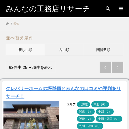
みんなの工務店リサーチ
検索
愛知
並べ替え条件
新しい順
古い順
閲覧数順
62件中 25〜36件を表示


クレバリーホームの坪単価とみんなの口コミや評判をリ
サーチ！
エリア
北海道
東北（6）
関東（7）
中部（9）
近畿（7）
中国・四国（9）
九州・沖縄（8）