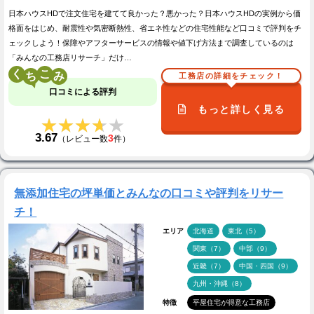
日本ハウスHDで注文住宅を建てて良かった？悪かった？日本ハウスHDの実例から価
格面をはじめ、耐震性や気密断熱性、省エネ性などの住宅性能など口コミで評判をチ
ェックしよう！保障やアフターサービスの情報や値下げ方法まで調査しているのは
「みんなの工務店リサーチ」だけ…
く
こ
工務店の詳細をチェック！
口コミによる評判
もっと詳しく見る
★★★★★
★★★★★
3.67
3
（レビュー数
件）
無添加住宅の坪単価とみんなの口コミや評判をリサー
チ！
エリア
北海道
東北（5）
関東（7）
中部（9）
近畿（7）
中国・四国（9）
九州・沖縄（8）
特徴
平屋住宅が得意な工務店