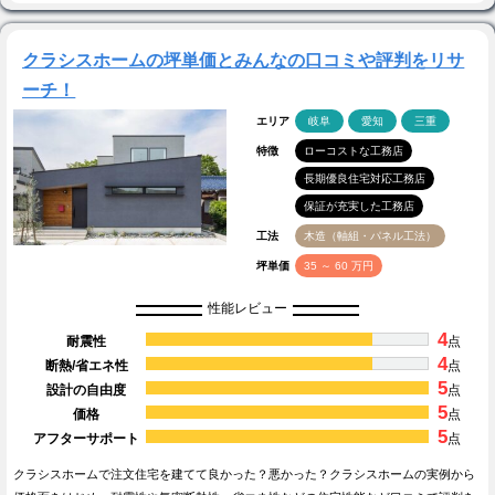
クラシスホームの坪単価とみんなの口コミや評判をリサ
ーチ！
エリア
岐阜
愛知
三重
特徴
ローコストな工務店
長期優良住宅対応工務店
保証が充実した工務店
工法
木造（軸組・パネル工法）
坪単価
35 ～ 60 万円
性能レビュー
4
耐震性
点
4
断熱/省エネ性
点
5
設計の自由度
点
5
価格
点
5
アフターサポート
点
クラシスホームで注文住宅を建てて良かった？悪かった？クラシスホームの実例から