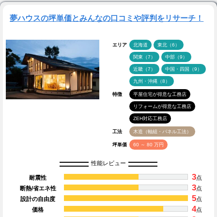
夢ハウスの坪単価とみんなの口コミや評判をリサーチ！
エリア
北海道
東北（6）
関東（7）
中部（9）
近畿（7）
中国・四国（9）
九州・沖縄（8）
特徴
平屋住宅が得意な工務店
リフォームが得意な工務店
ZEH対応工務店
工法
木造（軸組・パネル工法）
坪単価
60 ～ 80 万円
性能レビュー
3
耐震性
点
3
断熱/省エネ性
点
5
設計の自由度
点
4
価格
点