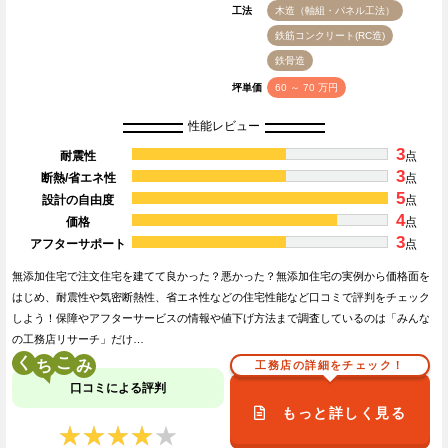
工法
木造（軸組・パネル工法）
鉄筋コンクリート(RC造)
鉄骨造
坪単価
60 ～ 70 万円
性能レビュー
3
耐震性
点
3
断熱/省エネ性
点
5
設計の自由度
点
4
価格
点
3
アフターサポート
点
無添加住宅で注文住宅を建てて良かった？悪かった？無添加住宅の実例から価格面を
はじめ、耐震性や気密断熱性、省エネ性などの住宅性能など口コミで評判をチェック
しよう！保障やアフターサービスの情報や値下げ方法まで調査しているのは「みんな
の工務店リサーチ」だけ…
く
こ
工務店の詳細をチェック！
口コミによる評判
もっと詳しく見る
★★★★★
★★★★★