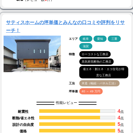
サティスホームの坪単価とみんなの口コミや評判をリサ
ーチ！
エリア
岐阜
愛知
三重
滋賀
特徴
ローコストな工務店
高気密高断熱の工務店
省エネ・創エネ・エコ住宅が得
意な工務店
工法
木造（軸組・パネル工法）
坪単価
40 ～ 49 万円
性能レビュー
4
耐震性
点
4
断熱/省エネ性
点
5
設計の自由度
点
5
価格
点