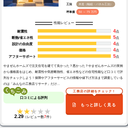
工法
木造（軸組・パネル工法）
坪単価
50 ～ 75 万円
性能レビュー
4
耐震性
点
5
断熱/省エネ性
点
4
設計の自由度
点
4
価格
点
5
アフターサポート
点
やまぜんホームズで注文住宅を建てて良かった？悪かった？やまぜんホームズの実例
から価格面をはじめ、耐震性や気密断熱性、省エネ性などの住宅性能など口コミで評
判をチェックしよう！保障やアフターサービスの情報や値下げ方法まで調査している
のは「みんなの工務店リサーチ」だけ…
く
こ
工務店の詳細をチェック！
口コミによる評判
もっと詳しく見る
★★★★★
★★★★★
2.29
7
（レビュー数
件）