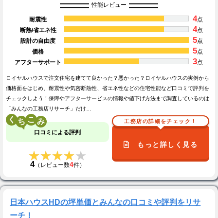
性能レビュー
4
耐震性
点
4
断熱/省エネ性
点
5
設計の自由度
点
5
価格
点
3
アフターサポート
点
ロイヤルハウスで注文住宅を建てて良かった？悪かった？ロイヤルハウスの実例から
価格面をはじめ、耐震性や気密断熱性、省エネ性などの住宅性能など口コミで評判を
チェックしよう！保障やアフターサービスの情報や値下げ方法まで調査しているのは
「みんなの工務店リサーチ」だけ…
く
こ
工務店の詳細をチェック！
口コミによる評判
もっと詳しく見る
★★★★★
★★★★★
4
4
（レビュー数
件）
日本ハウスHDの坪単価とみんなの口コミや評判をリサ
ーチ！