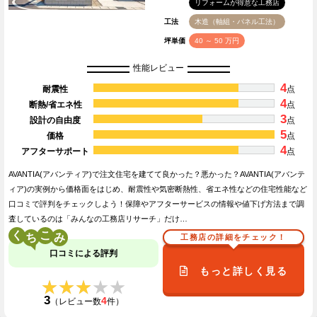
リフォームが得意な工務店
工法
木造（軸組・パネル工法）
坪単価
40 ～ 50 万円
性能レビュー
4
耐震性
点
4
断熱/省エネ性
点
3
設計の自由度
点
5
価格
点
4
アフターサポート
点
AVANTIA(アバンティア)で注文住宅を建てて良かった？悪かった？AVANTIA(アバンテ
ィア)の実例から価格面をはじめ、耐震性や気密断熱性、省エネ性などの住宅性能など
口コミで評判をチェックしよう！保障やアフターサービスの情報や値下げ方法まで調
査しているのは「みんなの工務店リサーチ」だけ…
く
こ
工務店の詳細をチェック！
口コミによる評判
もっと詳しく見る
★★★★★
★★★★★
3
4
（レビュー数
件）