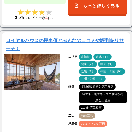
もっと詳しく見る
★★★★★
★★★★★
3.75
4
（レビュー数
件）
ロイヤルハウスの坪単価とみんなの口コミや評判をリサ
ーチ！
エリア
北海道
東北（6）
関東（7）
中部（9）
近畿（7）
中国・四国（9）
九州・沖縄（8）
特徴
長期優良住宅対応工務店
省エネ・創エネ・エコ住宅が得
意な工務店
ZEH対応工務店
工法
独自工法
坪単価
32.1 ～ 46.9 万円