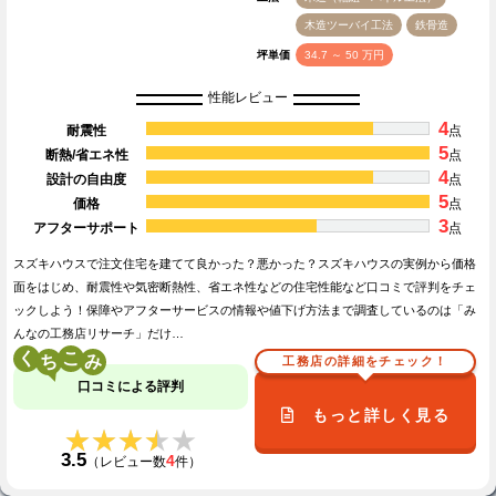
木造ツーバイ工法
鉄骨造
坪単価
34.7 ～ 50 万円
性能レビュー
4
耐震性
点
5
断熱/省エネ性
点
4
設計の自由度
点
5
価格
点
3
アフターサポート
点
スズキハウスで注文住宅を建てて良かった？悪かった？スズキハウスの実例から価格
面をはじめ、耐震性や気密断熱性、省エネ性などの住宅性能など口コミで評判をチェ
ックしよう！保障やアフターサービスの情報や値下げ方法まで調査しているのは「み
んなの工務店リサーチ」だけ…
く
こ
工務店の詳細をチェック！
口コミによる評判
もっと詳しく見る
★★★★★
★★★★★
3.5
4
（レビュー数
件）