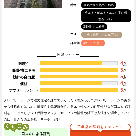
特徴
高気密高断熱の工務店
省エネ・創エネ・エコ住宅が得
意な工務店
ZEH対応工務店
工法
木造（軸組・パネル工法）
坪単価
45 ～ 75 万円
性能レビュー
4
耐震性
点
5
断熱/省エネ性
点
5
設計の自由度
点
4
価格
点
5
アフターサポート
点
クレバリーホームで注文住宅を建てて良かった？悪かった？クレバリーホームの実例
から価格面をはじめ、耐震性や気密断熱性、省エネ性などの住宅性能など口コミで評
判をチェックしよう！保障やアフターサービスの情報や値下げ方法まで調査している
のは「みんなの工務店リサーチ」だけ…
く
こ
工務店の詳細をチェック！
口コミによる評判