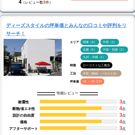
4
3
（レビュー数
件）
ディーズスタイルの坪単価とみんなの口コミや評判をリ
サーチ！
エリア
関東（6）
中部（3）
近畿（6）
中国・四国（2）
九州・沖縄（1）
特徴
ローコストな工務店
工法
木造（軸組・パネル工法）
坪単価
50 ～ 55 万円
性能レビュー
3
耐震性
点
4
断熱/省エネ性
点
3
設計の自由度
点
4
価格
点
3
アフターサポート
点