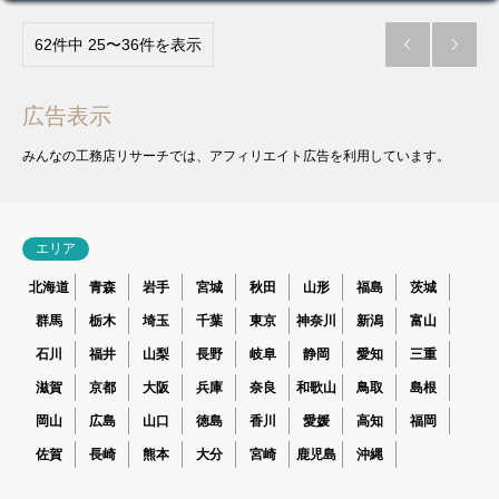
62件中 25〜36件を表示


広告表示
みんなの工務店リサーチでは、アフィリエイト広告を利用しています。
エリア
北海道
青森
岩手
宮城
秋田
山形
福島
茨城
群馬
栃木
埼玉
千葉
東京
神奈川
新潟
富山
石川
福井
山梨
長野
岐阜
静岡
愛知
三重
滋賀
京都
大阪
兵庫
奈良
和歌山
鳥取
島根
岡山
広島
山口
徳島
香川
愛媛
高知
福岡
佐賀
長崎
熊本
大分
宮崎
鹿児島
沖縄