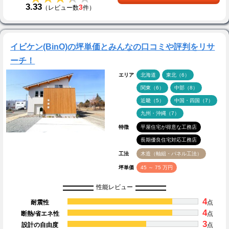
3.33
3
（レビュー数
件）
イビケン(BinO)の坪単価とみんなの口コミや評判をリサ
ーチ！
エリア
北海道
東北（6）
関東（6）
中部（8）
近畿（5）
中国・四国（7）
九州・沖縄（7）
特徴
平屋住宅が得意な工務店
長期優良住宅対応工務店
工法
木造（軸組・パネル工法）
坪単価
45 ～ 75 万円
性能レビュー
4
耐震性
点
4
断熱/省エネ性
点
3
設計の自由度
点