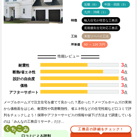
近畿（6）
中国・四国（3）
九州・沖縄（1）
特徴
輸入住宅が得意な工務店
長期優良住宅対応工務店
工法
木造ツーバイ工法
坪単価
60 ～ 120 万円
性能レビュー
3
耐震性
点
4
断熱/省エネ性
点
5
設計の自由度
点
3
価格
点
3
アフターサポート
点
メープルホームズで注文住宅を建てて良かった？悪かった？メープルホームズの実例
から価格面をはじめ、耐震性や気密断熱性、省エネ性などの住宅性能など口コミで評
判をチェックしよう！保障やアフターサービスの情報や値下げ方法まで調査している
のは「みんなの工務店リサーチ」だけ…
く
こ
工務店の詳細をチェック！
口コミによる評判