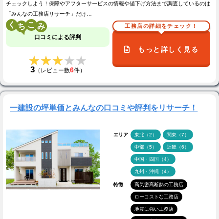
チェックしよう！保障やアフターサービスの情報や値下げ方法まで調査しているのは
「みんなの工務店リサーチ」だけ…
く
こ
工務店の詳細をチェック！
口コミによる評判
もっと詳しく見る
★★★★★
★★★★★
3
6
（レビュー数
件）
一建設の坪単価とみんなの口コミや評判をリサーチ！
エリア
東北（2）
関東（7）
中部（5）
近畿（6）
中国・四国（4）
九州・沖縄（4）
特徴
高気密高断熱の工務店
ローコストな工務店
地震に強い工務店