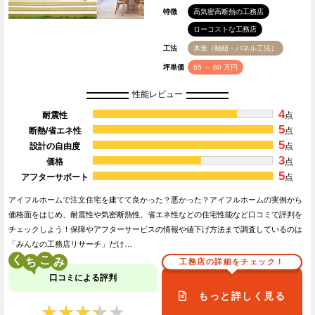
特徴
高気密高断熱の工務店
ローコストな工務店
工法
木造（軸組・パネル工法）
坪単価
65 ～ 80 万円
性能レビュー
4
耐震性
点
5
断熱/省エネ性
点
5
設計の自由度
点
3
価格
点
5
アフターサポート
点
アイフルホームで注文住宅を建てて良かった？悪かった？アイフルホームの実例から
価格面をはじめ、耐震性や気密断熱性、省エネ性などの住宅性能など口コミで評判を
チェックしよう！保障やアフターサービスの情報や値下げ方法まで調査しているのは
「みんなの工務店リサーチ」だけ…
く
こ
工務店の詳細をチェック！
口コミによる評判
もっと詳しく見る
★★★★★
★★★★★