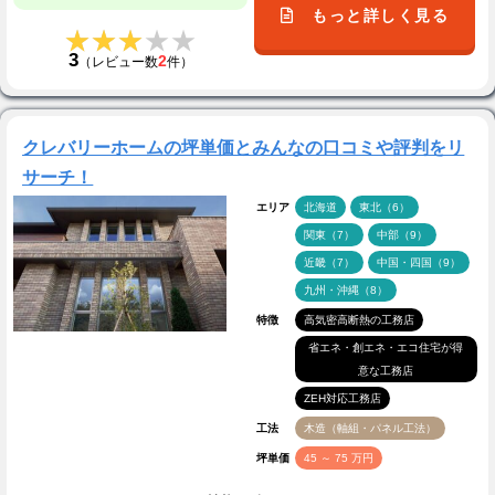
もっと詳しく見る
★★★★★
★★★★★
3
2
（レビュー数
件）
クレバリーホームの坪単価とみんなの口コミや評判をリ
サーチ！
エリア
北海道
東北（6）
関東（7）
中部（9）
近畿（7）
中国・四国（9）
九州・沖縄（8）
特徴
高気密高断熱の工務店
省エネ・創エネ・エコ住宅が得
意な工務店
ZEH対応工務店
工法
木造（軸組・パネル工法）
坪単価
45 ～ 75 万円