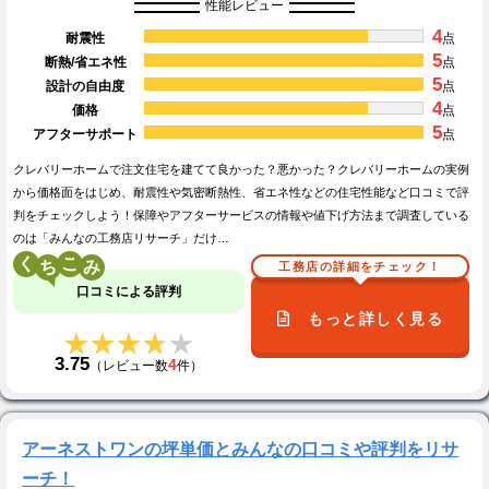
性能レビュー
4
耐震性
点
5
断熱/省エネ性
点
5
設計の自由度
点
4
価格
点
5
アフターサポート
点
クレバリーホームで注文住宅を建てて良かった？悪かった？クレバリーホームの実例
から価格面をはじめ、耐震性や気密断熱性、省エネ性などの住宅性能など口コミで評
判をチェックしよう！保障やアフターサービスの情報や値下げ方法まで調査している
のは「みんなの工務店リサーチ」だけ…
く
こ
工務店の詳細をチェック！
口コミによる評判
もっと詳しく見る
★★★★★
★★★★★
3.75
4
（レビュー数
件）
アーネストワンの坪単価とみんなの口コミや評判をリサ
ーチ！