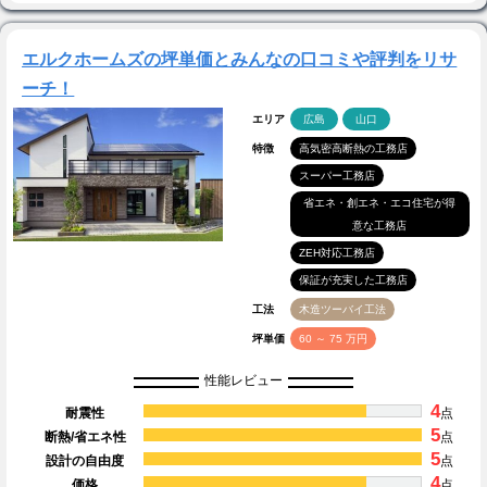
エルクホームズの坪単価とみんなの口コミや評判をリサ
ーチ！
エリア
広島
山口
特徴
高気密高断熱の工務店
スーパー工務店
省エネ・創エネ・エコ住宅が得
意な工務店
ZEH対応工務店
保証が充実した工務店
工法
木造ツーバイ工法
坪単価
60 ～ 75 万円
性能レビュー
4
耐震性
点
5
断熱/省エネ性
点
5
設計の自由度
点
4
価格
点