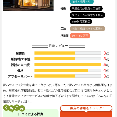
九州・沖縄（8）
特徴
平屋住宅が得意な工務店
リフォームが得意な工務店
ZEH対応工務店
工法
木造（軸組・パネル工法）
坪単価
60 ～ 80 万円
性能レビュー
3
耐震性
点
3
断熱/省エネ性
点
5
設計の自由度
点
4
価格
点
3
アフターサポート
点
夢ハウスで注文住宅を建てて良かった？悪かった？夢ハウスの実例から価格面をはじ
め、耐震性や気密断熱性、省エネ性などの住宅性能など口コミで評判をチェックしよ
う！保障やアフターサービスの情報や値下げ方法まで調査しているのは「みんなの工
務店リサーチ」だけ…
く
こ
工務店の詳細をチェック！
口コミによる評判