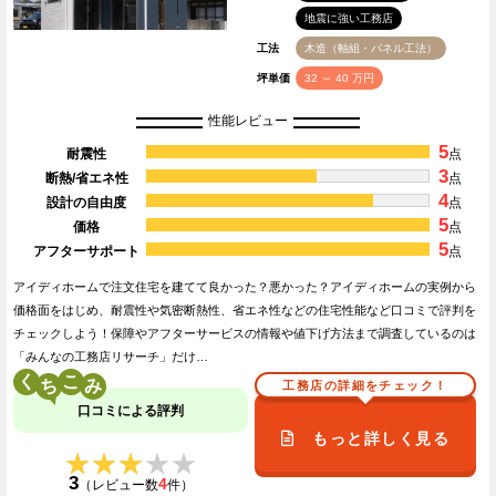
地震に強い工務店
工法
木造（軸組・パネル工法）
坪単価
32 ～ 40 万円
性能レビュー
5
耐震性
点
3
断熱/省エネ性
点
4
設計の自由度
点
5
価格
点
5
アフターサポート
点
アイディホームで注文住宅を建てて良かった？悪かった？アイディホームの実例から
価格面をはじめ、耐震性や気密断熱性、省エネ性などの住宅性能など口コミで評判を
チェックしよう！保障やアフターサービスの情報や値下げ方法まで調査しているのは
「みんなの工務店リサーチ」だけ…
く
こ
工務店の詳細をチェック！
口コミによる評判
もっと詳しく見る
★★★★★
★★★★★
3
4
（レビュー数
件）