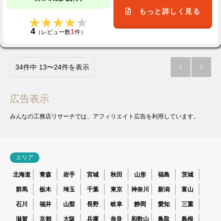
もっと詳しく見る
★★★★★
★★★★★
4
1
（レビュー数
件）
34件中 13〜24件を表示


広告表示
みんなの工務店リサーチでは、アフィリエイト広告を利用しています。
エリア
北海道
青森
岩手
宮城
秋田
山形
福島
茨城
群馬
栃木
埼玉
千葉
東京
神奈川
新潟
富山
石川
福井
山梨
長野
岐阜
静岡
愛知
三重
滋賀
京都
大阪
兵庫
奈良
和歌山
鳥取
島根