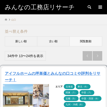
みんなの工務店リサーチ
検索
山口
並べ替え条件
新しい順
古い順
閲覧数順
34件中 13〜24件を表示


アイフルホームの坪単価とみんなの口コミや評判をリサ
ーチ！
エリア
北海道
東北（6）
関東（7）
中部（7）
近畿（5）
中国・四国（9）
九州・沖縄（8）