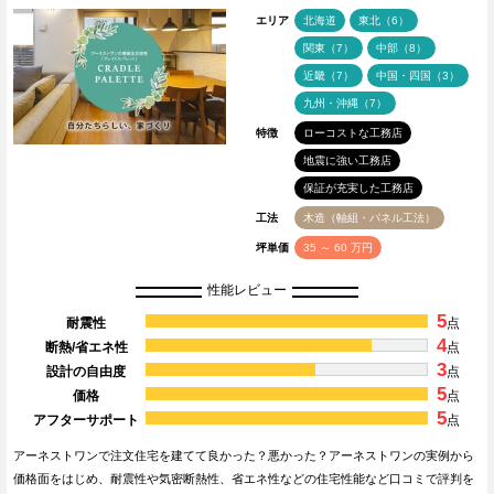
エリア
北海道
東北（6）
関東（7）
中部（8）
近畿（7）
中国・四国（3）
九州・沖縄（7）
特徴
ローコストな工務店
地震に強い工務店
保証が充実した工務店
工法
木造（軸組・パネル工法）
坪単価
35 ～ 60 万円
性能レビュー
5
耐震性
点
4
断熱/省エネ性
点
3
設計の自由度
点
5
価格
点
5
アフターサポート
点
アーネストワンで注文住宅を建てて良かった？悪かった？アーネストワンの実例から
価格面をはじめ、耐震性や気密断熱性、省エネ性などの住宅性能など口コミで評判を