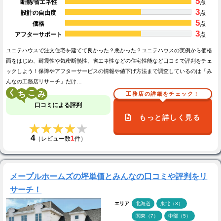
5
断熱/省エネ性
点
3
設計の自由度
点
5
価格
点
3
アフターサポート
点
ユニテハウスで注文住宅を建てて良かった？悪かった？ユニテハウスの実例から価格
面をはじめ、耐震性や気密断熱性、省エネ性などの住宅性能など口コミで評判をチェ
ックしよう！保障やアフターサービスの情報や値下げ方法まで調査しているのは「み
んなの工務店リサーチ」だけ…
く
こ
工務店の詳細をチェック！
口コミによる評判
もっと詳しく見る
★★★★★
★★★★★
4
1
（レビュー数
件）
メープルホームズの坪単価とみんなの口コミや評判をリ
サーチ！
エリア
北海道
東北（3）
関東（7）
中部（5）