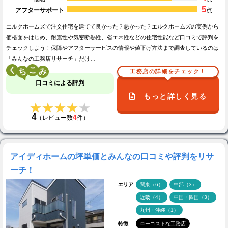
5
アフターサポート
点
エルクホームズで注文住宅を建てて良かった？悪かった？エルクホームズの実例から
価格面をはじめ、耐震性や気密断熱性、省エネ性などの住宅性能など口コミで評判を
チェックしよう！保障やアフターサービスの情報や値下げ方法まで調査しているのは
「みんなの工務店リサーチ」だけ…
く
こ
工務店の詳細をチェック！
口コミによる評判
もっと詳しく見る
★★★★★
★★★★★
4
4
（レビュー数
件）
アイディホームの坪単価とみんなの口コミや評判をリサ
ーチ！
エリア
関東（6）
中部（3）
近畿（4）
中国・四国（3）
九州・沖縄（1）
特徴
ローコストな工務店