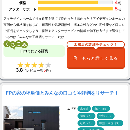
4
価格
点
5
アフターサポート
点
アイデザインホームで注文住宅を建てて良かった？悪かった？アイデザインホームの
実例から価格面をはじめ、耐震性や気密断熱性、省エネ性などの住宅性能など口コミ
で評判をチェックしよう！保障やアフターサービスの情報や値下げ方法まで調査して
いるのは「みんなの工務店リサーチ」だけ…
く
こ
工務店の詳細をチェック！
口コミによる評判
もっと詳しく見る
★★★★★
★★★★★
3.8
5
（レビュー数
件）
FPの家の坪単価とみんなの口コミや評判をリサーチ！
エリア
北海道
東北（6）
関東（7）
中部（9）
近畿（7）
中国・四国（9）