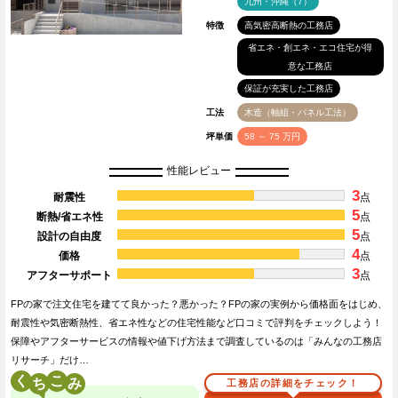
九州・沖縄（7）
特徴
高気密高断熱の工務店
省エネ・創エネ・エコ住宅が得
意な工務店
保証が充実した工務店
工法
木造（軸組・パネル工法）
坪単価
58 ～ 75 万円
性能レビュー
3
耐震性
点
5
断熱/省エネ性
点
5
設計の自由度
点
4
価格
点
3
アフターサポート
点
FPの家で注文住宅を建てて良かった？悪かった？FPの家の実例から価格面をはじめ、
耐震性や気密断熱性、省エネ性などの住宅性能など口コミで評判をチェックしよう！
保障やアフターサービスの情報や値下げ方法まで調査しているのは「みんなの工務店
リサーチ」だけ…
く
こ
工務店の詳細をチェック！