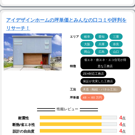
アイデザインホームの坪単価とみんなの口コミや評判を
リサーチ！
エリア
岐阜
愛知
三重
大阪
兵庫
奈良
岡山
広島
山口
省エネ・創エネ・エコ住宅が得
特徴
意な工務店
ZEH対応工務店
保証が充実した工務店
工法
木造（軸組・パネル工法）
坪単価
48 ～ 60 万円
性能レビュー
4
耐震性
点
4
断熱/省エネ性
点
4
設計の自由度
点