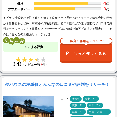
4
価格
点
3
アフターサポート
点
イビケン株式会社で注文住宅を建てて良かった？悪かった？イビケン株式会社の実例
から価格面をはじめ、耐震性や気密断熱性、省エネ性などの住宅性能など口コミで評
判をチェックしよう！保障やアフターサービスの情報や値下げ方法まで調査している
のは「みんなの工務店リサーチ」だけ…
く
こ
工務店の詳細をチェック！
口コミによる評判
もっと詳しく見る
★★★★★
★★★★★
3.43
7
（レビュー数
件）
夢ハウスの坪単価とみんなの口コミや評判をリサーチ！
エリア
北海道
東北（6）
関東（7）
中部（9）
近畿（7）
中国・四国（9）