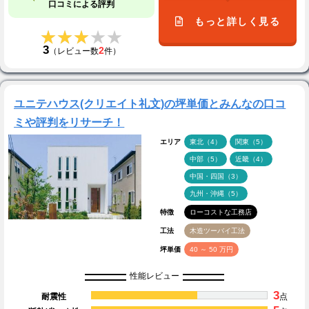
口コミによる評判
もっと詳しく見る
★★★★★
★★★★★
3
2
（レビュー数
件）
ユニテハウス(クリエイト礼文)の坪単価とみんなの口コ
ミや評判をリサーチ！
エリア
東北（4）
関東（5）
中部（5）
近畿（4）
中国・四国（3）
九州・沖縄（5）
特徴
ローコストな工務店
工法
木造ツーバイ工法
坪単価
40 ～ 50 万円
性能レビュー
3
耐震性
点