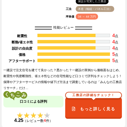
保証が充実した工務店
工法
木造（軸組・パネル工法）
坪単価
34 ～ 44 万円
性能レビュー
4
耐震性
点
4
断熱/省エネ性
点
4
設計の自由度
点
5
価格
点
5
アフターサポート
点
一建設で注文住宅を建てて良かった？悪かった？一建設の実例から価格面をはじめ、
耐震性や気密断熱性、省エネ性などの住宅性能など口コミで評判をチェックしよう！
保障やアフターサービスの情報や値下げ方法まで調査しているのは「みんなの工務店
リサーチ」だけ…
く
こ
工務店の詳細をチェック！
口コミによる評判
もっと詳しく見る
★★★★★
★★★★★
4.25
4
（レビュー数
件）