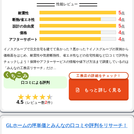
性能レビュー
5
耐震性
点
4
断熱/省エネ性
点
5
設計の自由度
点
4
価格
点
4
アフターサポート
点
イノスグループで注文住宅を建てて良かった？悪かった？イノスグループの実例から
価格面をはじめ、耐震性や気密断熱性、省エネ性などの住宅性能など口コミで評判を
チェックしよう！保障やアフターサービスの情報や値下げ方法まで調査しているのは
「みんなの工務店リサーチ」だけ…
く
こ
工務店の詳細をチェック！
口コミによる評判
もっと詳しく見る
★★★★★
★★★★★
4.5
2
（レビュー数
件）
GLホームの坪単価とみんなの口コミや評判をリサーチ！