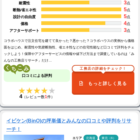
3
耐震性
点
5
断熱/省エネ性
点
5
設計の自由度
点
4
価格
点
3
アフターサポート
点
コラボハウスで注文住宅を建てて良かった？悪かった？コラボハウスの実例から価格
面をはじめ、耐震性や気密断熱性、省エネ性などの住宅性能など口コミで評判をチェ
ックしよう！保障やアフターサービスの情報や値下げ方法まで調査しているのは「み
んなの工務店リサーチ」だけ…
く
こ
工務店の詳細をチェック！
口コミによる評判
もっと詳しく見る
★★★★★
★★★★★
4
1
（レビュー数
件）
イビケン(BinO)の坪単価とみんなの口コミや評判をリサ
ーチ！
エリア
北海道
東北（6）