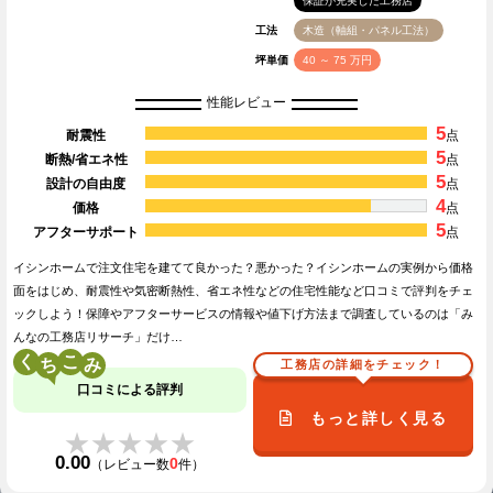
保証が充実した工務店
工法
木造（軸組・パネル工法）
坪単価
40 ～ 75 万円
性能レビュー
5
耐震性
点
5
断熱/省エネ性
点
5
設計の自由度
点
4
価格
点
5
アフターサポート
点
イシンホームで注文住宅を建てて良かった？悪かった？イシンホームの実例から価格
面をはじめ、耐震性や気密断熱性、省エネ性などの住宅性能など口コミで評判をチェ
ックしよう！保障やアフターサービスの情報や値下げ方法まで調査しているのは「み
んなの工務店リサーチ」だけ…
く
こ
工務店の詳細をチェック！
口コミによる評判
もっと詳しく見る
★★★★★
★★★★★
0.00
0
（レビュー数
件）