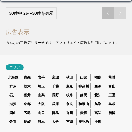
30件中 25〜30件を表示


広告表示
みんなの工務店リサーチでは、アフィリエイト広告を利用しています。
エリア
北海道
青森
岩手
宮城
秋田
山形
福島
茨城
群馬
栃木
埼玉
千葉
東京
神奈川
新潟
富山
石川
福井
山梨
長野
岐阜
静岡
愛知
三重
滋賀
京都
大阪
兵庫
奈良
和歌山
鳥取
島根
岡山
広島
山口
徳島
香川
愛媛
高知
福岡
佐賀
長崎
熊本
大分
宮崎
鹿児島
沖縄