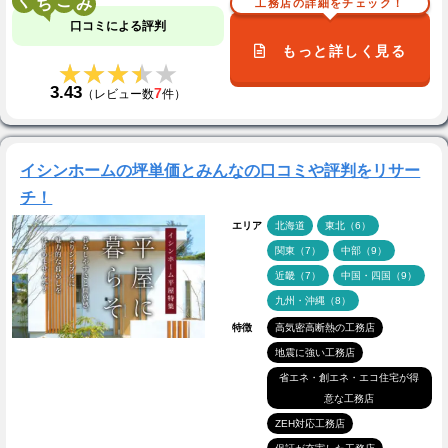
く
こ
工務店の詳細をチェック！
口コミによる評判
もっと詳しく見る
★★★★★
★★★★★
3.43
7
（レビュー数
件）
イシンホームの坪単価とみんなの口コミや評判をリサー
チ！
エリア
北海道
東北（6）
関東（7）
中部（9）
近畿（7）
中国・四国（9）
九州・沖縄（8）
特徴
高気密高断熱の工務店
地震に強い工務店
省エネ・創エネ・エコ住宅が得
意な工務店
ZEH対応工務店