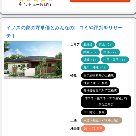
4
1
（レビュー数
件）
イノスの家の坪単価とみんなの口コミや評判をリサー
チ！
エリア
北海道
東北（5）
関東（6）
中部（7）
近畿（6）
中国・四国（8）
九州・沖縄（6）
特徴
高気密高断熱の工務店
地震に強い工務店
長期優良住宅対応工務店
省エネ・創エネ・エコ住宅が得
意な工務店
ZEH対応工務店
工法
木造（軸組・パネル工法）
坪単価
50 ～ 75 万円