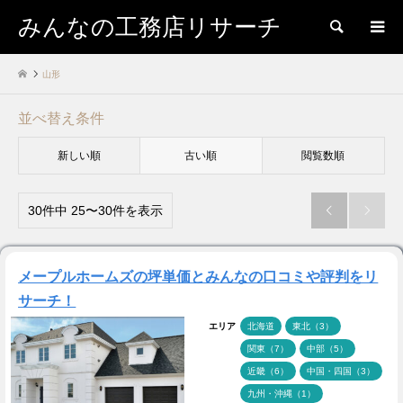
みんなの工務店リサーチ
検索
山形
並べ替え条件
新しい順
古い順
閲覧数順
30件中 25〜30件を表示


メープルホームズの坪単価とみんなの口コミや評判をリ
サーチ！
エリア
北海道
東北（3）
関東（7）
中部（5）
近畿（6）
中国・四国（3）
九州・沖縄（1）