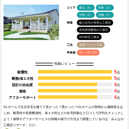
エリア
東北（3）
関東（3）
中部（3）
近畿（2）
特徴
輸入住宅が得意な工務店
高気密高断熱の工務店
ZEH対応工務店
工法
木造ツーバイ工法
坪単価
50 ～ 65 万円
性能レビュー
5
耐震性
点
5
断熱/省エネ性
点
4
設計の自由度
点
4
価格
点
4
アフターサポート
点
GLホームで注文住宅を建てて良かった？悪かった？GLホームの実例から価格面をは
じめ、耐震性や気密断熱性、省エネ性などの住宅性能など口コミで評判をチェックし
よう！保障やアフターサービスの情報や値下げ方法まで調査しているのは「みんなの
工務店リサーチ」だけ…