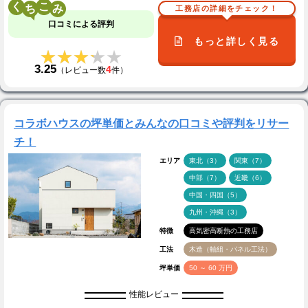
く
こ
工務店の詳細をチェック！
口コミによる評判
もっと詳しく見る
★★★★★
★★★★★
3.25
4
（レビュー数
件）
コラボハウスの坪単価とみんなの口コミや評判をリサー
チ！
エリア
東北（3）
関東（7）
中部（7）
近畿（6）
中国・四国（5）
九州・沖縄（3）
特徴
高気密高断熱の工務店
工法
木造（軸組・パネル工法）
坪単価
50 ～ 60 万円
性能レビュー