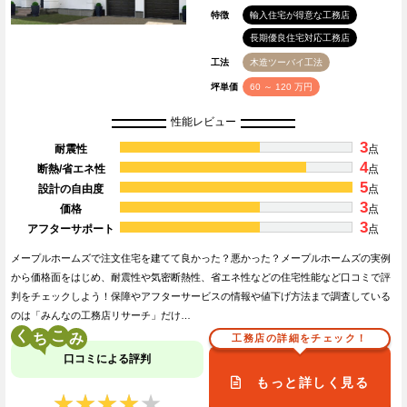
特徴
輸入住宅が得意な工務店
長期優良住宅対応工務店
工法
木造ツーバイ工法
坪単価
60 ～ 120 万円
性能レビュー
3
耐震性
点
4
断熱/省エネ性
点
5
設計の自由度
点
3
価格
点
3
アフターサポート
点
メープルホームズで注文住宅を建てて良かった？悪かった？メープルホームズの実例
から価格面をはじめ、耐震性や気密断熱性、省エネ性などの住宅性能など口コミで評
判をチェックしよう！保障やアフターサービスの情報や値下げ方法まで調査している
のは「みんなの工務店リサーチ」だけ…
く
こ
工務店の詳細をチェック！
口コミによる評判
もっと詳しく見る
★★★★★
★★★★★