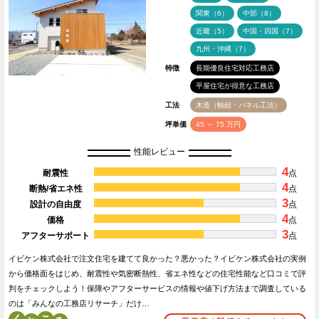
関東（6）
中部（8）
近畿（5）
中国・四国（7）
九州・沖縄（7）
特徴
長期優良住宅対応工務店
平屋住宅が得意な工務店
工法
木造（軸組・パネル工法）
坪単価
45 ～ 75 万円
性能レビュー
4
耐震性
点
4
断熱/省エネ性
点
3
設計の自由度
点
4
価格
点
3
アフターサポート
点
イビケン株式会社で注文住宅を建てて良かった？悪かった？イビケン株式会社の実例
から価格面をはじめ、耐震性や気密断熱性、省エネ性などの住宅性能など口コミで評
判をチェックしよう！保障やアフターサービスの情報や値下げ方法まで調査している
のは「みんなの工務店リサーチ」だけ…