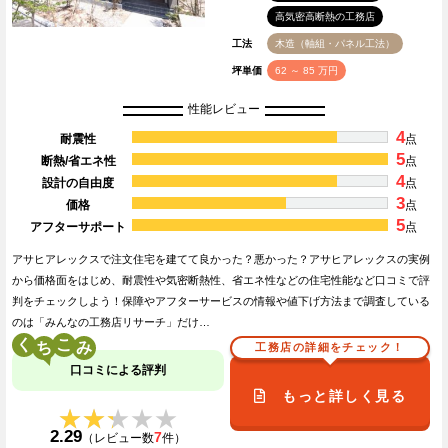
高気密高断熱の工務店
工法
木造（軸組・パネル工法）
坪単価
62 ～ 85 万円
性能レビュー
4
耐震性
点
5
断熱/省エネ性
点
4
設計の自由度
点
3
価格
点
5
アフターサポート
点
アサヒアレックスで注文住宅を建てて良かった？悪かった？アサヒアレックスの実例
から価格面をはじめ、耐震性や気密断熱性、省エネ性などの住宅性能など口コミで評
判をチェックしよう！保障やアフターサービスの情報や値下げ方法まで調査している
のは「みんなの工務店リサーチ」だけ…
く
こ
工務店の詳細をチェック！
口コミによる評判
もっと詳しく見る
★★★★★
★★★★★
2.29
7
（レビュー数
件）