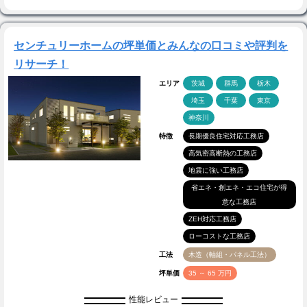
センチュリーホームの坪単価とみんなの口コミや評判を
リサーチ！
エリア
茨城
群馬
栃木
埼玉
千葉
東京
神奈川
特徴
長期優良住宅対応工務店
高気密高断熱の工務店
地震に強い工務店
省エネ・創エネ・エコ住宅が得
意な工務店
ZEH対応工務店
ローコストな工務店
工法
木造（軸組・パネル工法）
坪単価
35 ～ 65 万円
性能レビュー