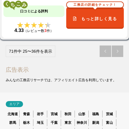
く
こ
工務店の詳細をチェック！
口コミによる評判
もっと詳しく見る
★★★★★
★★★★★
4.33
3
（レビュー数
件）
71件中 25〜36件を表示


広告表示
みんなの工務店リサーチでは、アフィリエイト広告を利用しています。
エリア
北海道
青森
岩手
宮城
秋田
山形
福島
茨城
群馬
栃木
埼玉
千葉
東京
神奈川
新潟
富山