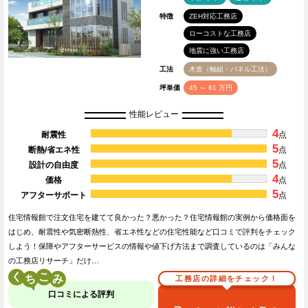
特徴
ZEH対応工務店
ローコストな工務店
地震に強い工務店
工法
木造（軸組・パネル工法）
坪単価
45 ～ 61 万円
性能レビュー
4
耐震性
点
5
断熱/省エネ性
点
5
設計の自由度
点
4
価格
点
5
アフターサポート
点
住宅情報館で注文住宅を建てて良かった？悪かった？住宅情報館の実例から価格面を
はじめ、耐震性や気密断熱性、省エネ性などの住宅性能など口コミで評判をチェック
しよう！保障やアフターサービスの情報や値下げ方法まで調査しているのは「みんな
の工務店リサーチ」だけ…
く
こ
工務店の詳細をチェック！
口コミによる評判