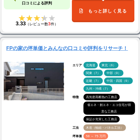
口コミによる評判
もっと詳しく見る
★★★★★
★★★★★
3.33
3
（レビュー数
件）
FPの家の坪単価とみんなの口コミや評判をリサーチ！
エリア
北海道
東北（6）
関東（7）
中部（9）
近畿（7）
中国・四国（9）
九州・沖縄（7）
特徴
高気密高断熱の工務店
省エネ・創エネ・エコ住宅が得
意な工務店
保証が充実した工務店
工法
木造（軸組・パネル工法）
坪単価
58 ～ 75 万円