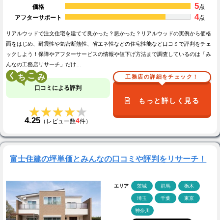
5
価格
点
4
アフターサポート
点
リアルウッドで注文住宅を建てて良かった？悪かった？リアルウッドの実例から価格
面をはじめ、耐震性や気密断熱性、省エネ性などの住宅性能など口コミで評判をチェ
ックしよう！保障やアフターサービスの情報や値下げ方法まで調査しているのは「み
んなの工務店リサーチ」だけ…
く
こ
工務店の詳細をチェック！
口コミによる評判
もっと詳しく見る
★★★★★
★★★★★
4.25
4
（レビュー数
件）
富士住建の坪単価とみんなの口コミや評判をリサーチ！
エリア
茨城
群馬
栃木
埼玉
千葉
東京
神奈川