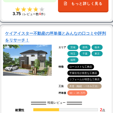
もっと詳しく見る
★★★★★
★★★★★
3.75
4
（レビュー数
件）
ケイアイスター不動産の坪単価とみんなの口コミや評判
をリサーチ！
エリア
茨城
群馬
栃木
埼玉
千葉
東京
福岡
特徴
ローコストな工務店
平屋住宅が得意な工務店
リフォームが得意な工務店
工法
木造（軸組・パネル工法）
坪単価
30 ～ 35 万円
性能レビュー
2
耐震性
点