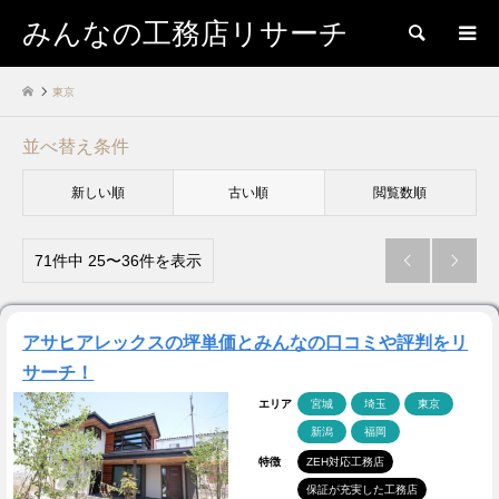
みんなの工務店リサーチ
検索
東京
並べ替え条件
新しい順
古い順
閲覧数順
71件中 25〜36件を表示


アサヒアレックスの坪単価とみんなの口コミや評判をリ
サーチ！
エリア
宮城
埼玉
東京
新潟
福岡
特徴
ZEH対応工務店
保証が充実した工務店