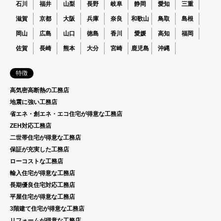
石川
福井
山梨
長野
岐阜
静岡
愛知
三重
滋賀
京都
大阪
兵庫
奈良
和歌山
鳥取
島根
岡山
広島
山口
徳島
香川
愛媛
高知
福岡
佐賀
長崎
熊本
大分
宮崎
鹿児島
沖縄
特徴
高気密高断熱の工務店
地震に強い工務店
省エネ・創エネ・エコ住宅が得意な工務店
ZEH対応工務店
二世帯住宅が得意な工務店
保証が充実した工務店
ローコストな工務店
輸入住宅が得意な工務店
長期優良住宅対応工務店
平屋住宅が得意な工務店
3階建て住宅が得意な工務店
リフォームが得意な工務店