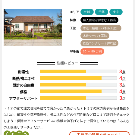
エリア
茨城
千葉
東京
特徴
輸入住宅が得意な工務店
工法
木造（軸組・パネル工法）
木造ツーバイ工法
鉄筋コンクリート(RC造)
坪単価
60 ～ 80 万円
性能レビュー
3
耐震性
点
4
断熱/省エネ性
点
3
設計の自由度
点
4
価格
点
3
アフターサポート
点
トミオの家で注文住宅を建てて良かった？悪かった？トミオの家の実例から価格面を
はじめ、耐震性や気密断熱性、省エネ性などの住宅性能など口コミで評判をチェック
しよう！保障やアフターサービスの情報や値下げ方法まで調査しているのは「みんな
の工務店リサーチ」だけ…
く
こ
工務店の詳細をチェック！