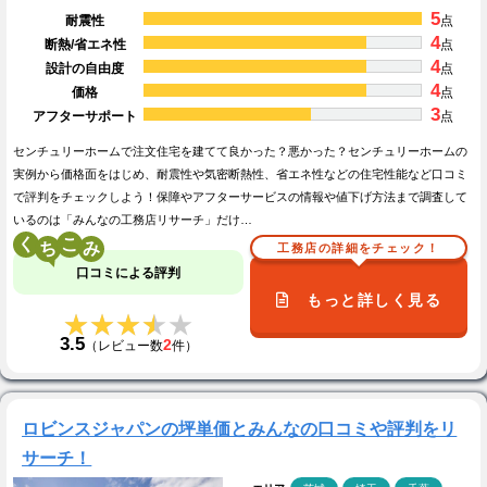
5
耐震性
点
4
断熱/省エネ性
点
4
設計の自由度
点
4
価格
点
3
アフターサポート
点
センチュリーホームで注文住宅を建てて良かった？悪かった？センチュリーホームの
実例から価格面をはじめ、耐震性や気密断熱性、省エネ性などの住宅性能など口コミ
で評判をチェックしよう！保障やアフターサービスの情報や値下げ方法まで調査して
いるのは「みんなの工務店リサーチ」だけ…
く
こ
工務店の詳細をチェック！
口コミによる評判
もっと詳しく見る
★★★★★
★★★★★
3.5
2
（レビュー数
件）
ロビンスジャパンの坪単価とみんなの口コミや評判をリ
サーチ！