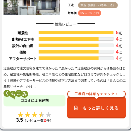
工法
木造（軸組・パネル工法）
坪単価
55 ～ 65 万円
性能レビュー
5
耐震性
点
4
断熱/省エネ性
点
4
設計の自由度
点
4
価格
点
4
アフターサポート
点
近藤建設で注文住宅を建てて良かった？悪かった？近藤建設の実例から価格面をはじ
め、耐震性や気密断熱性、省エネ性などの住宅性能など口コミで評判をチェックしよ
う！保障やアフターサービスの情報や値下げ方法まで調査しているのは「みんなの工
務店リサーチ」だけ…
く
こ
工務店の詳細をチェック！
口コミによる評判
もっと詳しく見る
★★★★★
★★★★★
3.5
2
（レビュー数
件）