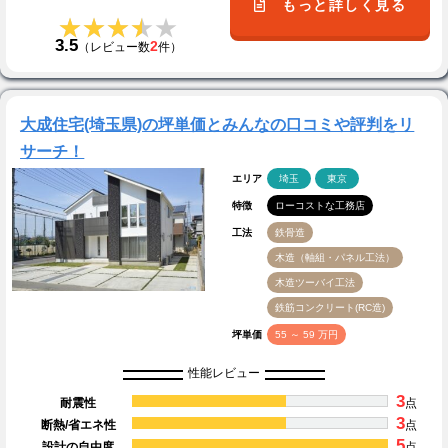
もっと詳しく見る
★★★★★
★★★★★
3.5
2
（レビュー数
件）
大成住宅(埼玉県)の坪単価とみんなの口コミや評判をリ
サーチ！
エリア
埼玉
東京
特徴
ローコストな工務店
工法
鉄骨造
木造（軸組・パネル工法）
木造ツーバイ工法
鉄筋コンクリート(RC造)
坪単価
55 ～ 59 万円
性能レビュー
3
耐震性
点
3
断熱/省エネ性
点
5
設計の自由度
点