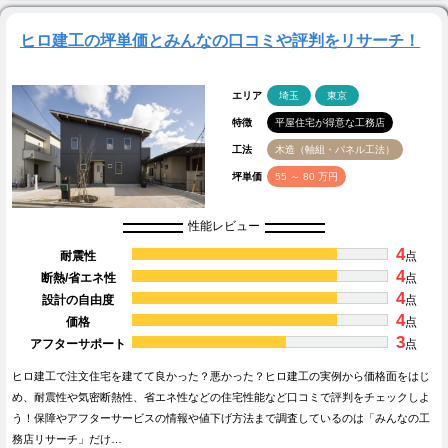
ヒロ建工の坪単価とみんなの口コミや評判をリサーチ！
エリア
埼玉
東京
特徴
平屋住宅が得意な工務店
工法
木造（軸組・パネル工法）
坪単価
55 ～ 80 万円
性能レビュー
4
耐震性
点
4
断熱/省エネ性
点
4
設計の自由度
点
4
価格
点
3
アフターサポート
点
ヒロ建工で注文住宅を建てて良かった？悪かった？ヒロ建工の実例から価格面をはじ
め、耐震性や気密断熱性、省エネ性などの住宅性能など口コミで評判をチェックしよ
う！保障やアフターサービスの情報や値下げ方法まで調査しているのは「みんなの工
務店リサーチ」だけ…