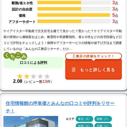
3
断熱/省エネ性
点
3
設計の自由度
点
5
価格
点
3
アフターサポート
点
ケイアイスター不動産で注文住宅を建てて良かった？悪かった？ケイアイスター不動
産の実例から価格面をはじめ、耐震性や気密断熱性、省エネ性などの住宅性能など口
コミで評判をチェックしよう！保障やアフターサービスの情報や値下げ方法まで調査
しているのは「みんなの工務店リサーチ」だけ…
く
こ
工務店の詳細をチェック！
口コミによる評判
もっと詳しく見る
★★★★★
★★★★★
2.08
13
（レビュー数
件）
住宅情報館の坪単価とみんなの口コミや評判をリサー
チ！
エリア
東北（2）
関東（7）
中部（3）
近畿（1）