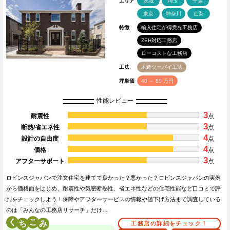
エリア
茨城
埼玉
千葉
東京
神奈川
山梨
特徴
輸入住宅が得意な工務店
ZEH対応工務店
ローコストな工務店
工法
木造ツーバイ工法
坪単価
40 ～ 80 万円
性能レビュー
3
耐震性
点
3
断熱/省エネ性
点
4
設計の自由度
点
4
価格
点
3
アフターサポート
点
ロビンスジャパンで注文住宅を建てて良かった？悪かった？ロビンスジャパンの実例
から価格面をはじめ、耐震性や気密断熱性、省エネ性などの住宅性能など口コミで評
判をチェックしよう！保障やアフターサービスの情報や値下げ方法まで調査している
のは「みんなの工務店リサーチ」だけ…
く
こ
工務店の詳細をチェック！