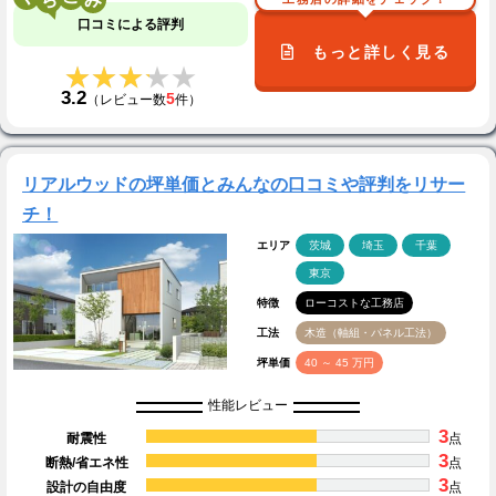
口コミによる評判
もっと詳しく見る
★★★★★
★★★★★
3.2
5
（レビュー数
件）
リアルウッドの坪単価とみんなの口コミや評判をリサー
チ！
エリア
茨城
埼玉
千葉
東京
特徴
ローコストな工務店
工法
木造（軸組・パネル工法）
坪単価
40 ～ 45 万円
性能レビュー
3
耐震性
点
3
断熱/省エネ性
点
3
設計の自由度
点