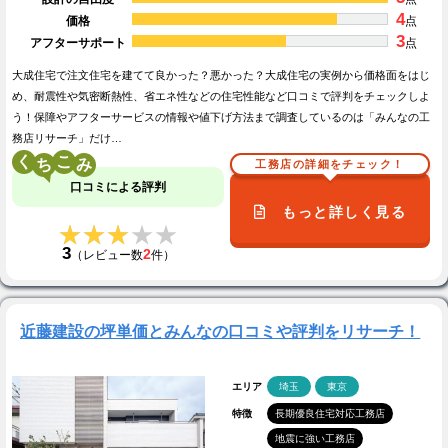
4
価格
点
3
アフターサポート
点
大成住宅で注文住宅を建てて良かった？悪かった？大成住宅の実例から価格面をはじ
め、耐震性や気密断熱性、省エネ性などの住宅性能など口コミで評判をチェックしよ
う！保障やアフターサービスの情報や値下げ方法まで調査しているのは「みんなの工
務店リサーチ」だけ…
く
こ
工務店の詳細をチェック！
口コミによる評判
もっと詳しく見る
★★★★★
★★★★★
3
2
（レビュー数
件）
近藤建設の坪単価とみんなの口コミや評判をリサーチ！
エリア
埼玉
東京
特徴
長期優良住宅対応工務店
地震に強い工務店