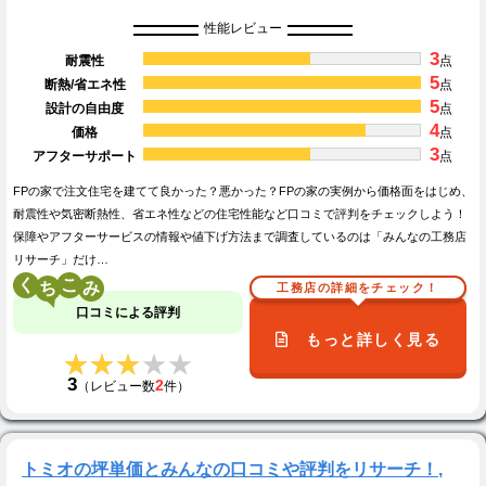
性能レビュー
3
耐震性
点
5
断熱/省エネ性
点
5
設計の自由度
点
4
価格
点
3
アフターサポート
点
FPの家で注文住宅を建てて良かった？悪かった？FPの家の実例から価格面をはじめ、
耐震性や気密断熱性、省エネ性などの住宅性能など口コミで評判をチェックしよう！
保障やアフターサービスの情報や値下げ方法まで調査しているのは「みんなの工務店
リサーチ」だけ…
く
こ
工務店の詳細をチェック！
口コミによる評判
もっと詳しく見る
★★★★★
★★★★★
3
2
（レビュー数
件）
トミオの坪単価とみんなの口コミや評判をリサーチ！,