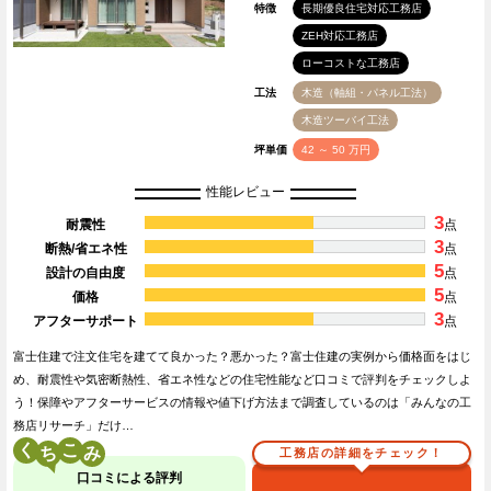
特徴
長期優良住宅対応工務店
ZEH対応工務店
ローコストな工務店
工法
木造（軸組・パネル工法）
木造ツーバイ工法
坪単価
42 ～ 50 万円
性能レビュー
3
耐震性
点
3
断熱/省エネ性
点
5
設計の自由度
点
5
価格
点
3
アフターサポート
点
富士住建で注文住宅を建てて良かった？悪かった？富士住建の実例から価格面をはじ
め、耐震性や気密断熱性、省エネ性などの住宅性能など口コミで評判をチェックしよ
う！保障やアフターサービスの情報や値下げ方法まで調査しているのは「みんなの工
務店リサーチ」だけ…
く
こ
工務店の詳細をチェック！
口コミによる評判