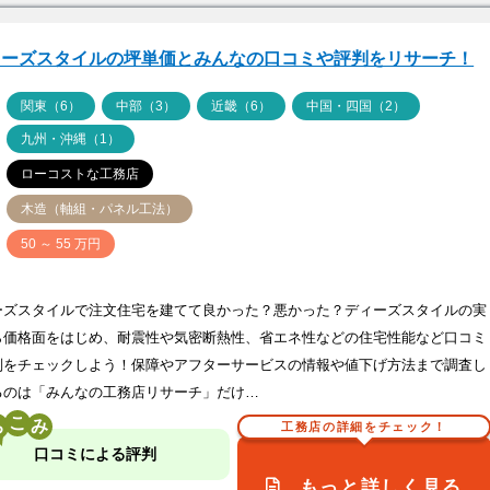
ィーズスタイルの坪単価とみんなの口コミや評判をリサーチ！
ア
関東（6）
中部（3）
近畿（6）
中国・四国（2）
九州・沖縄（1）
ローコストな工務店
木造（軸組・パネル工法）
価
50 ～ 55 万円
ーズスタイルで注文住宅を建てて良かった？悪かった？ディーズスタイルの実
ら価格面をはじめ、耐震性や気密断熱性、省エネ性などの住宅性能など口コミ
判をチェックしよう！保障やアフターサービスの情報や値下げ方法まで調査し
るのは「みんなの工務店リサーチ」だけ…
こ
工務店の詳細をチェック！
口コミによる評判
もっと詳しく見る