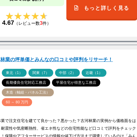
もっと詳しく見る
★★★★★
★★★★★
4.67
3
（レビュー数
件）
河林業の坪単価とみんなの口コミや評判をリサーチ！
ア
東北（1）
関東（7）
中部（2）
近畿（1）
長期優良住宅対応工務店
平屋住宅が得意な工務店
木造（軸組・パネル工法）
価
60 ～ 80 万円
林業で注文住宅を建てて良かった？悪かった？古河林業の実例から価格面をは
、耐震性や気密断熱性、省エネ性などの住宅性能など口コミで評判をチェック
う！保障やアフターサービスの情報や値下げ方法まで調査しているのは「みん