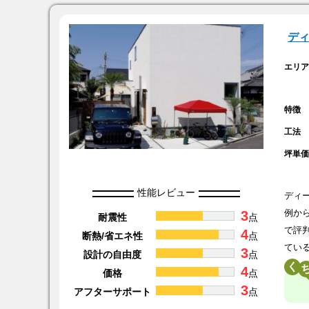
デ
エリ
特徴
工法
坪単
性能レビュー
ディ
3
例か
耐震性
点
で評
4
断熱/省エネ性
点
てい
3
設計の自由度
点
く
4
価格
点
3
アフターサポート
点