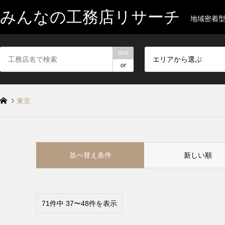
みんなの工務店リサーチ
地域密着
and
エリアから選ぶ
or
東京
並べ替え条件
新しい順
71件中 37〜48件を表示