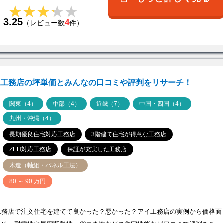
★★★★★
★★★★★
3.25
4
（レビュー数
件）
イ工務店の坪単価とみんなの口コミや評判をリサーチ！
ア
関東（4）
中部（4）
近畿（7）
中国・四国（4）
九州・沖縄（4）
長期優良住宅対応工務店
3階建て住宅が得意な工務店
ZEH対応工務店
保証が充実した工務店
木造（軸組・パネル工法）
価
80 ～ 90 万円
工務店で注文住宅を建てて良かった？悪かった？アイ工務店の実例から価格面