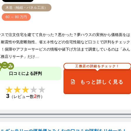
木造（軸組・パネル工法）
価
60 ～ 80 万円
ウスで注文住宅を建てて良かった？悪かった？夢ハウスの実例から価格面をは
、耐震性や気密断熱性、省エネ性などの住宅性能など口コミで評判をチェック
う！保障やアフターサービスの情報や値下げ方法まで調査しているのは「みん
工務店リサーチ」だけ…
こ
工務店の詳細をチェック！
口コミによる評判
もっと詳しく見る
★★★★★
★★★★★
3
2
（レビュー数
件）