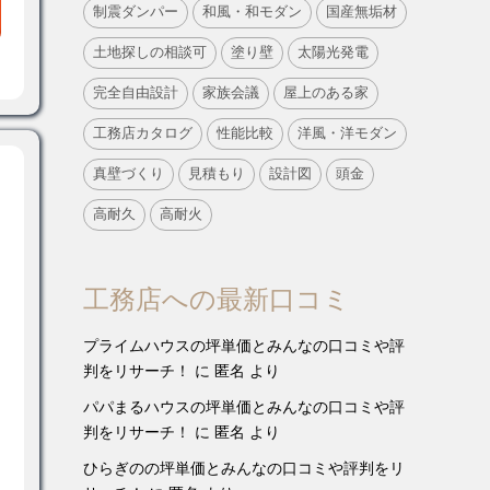
制震ダンパー
和風・和モダン
国産無垢材
土地探しの相談可
塗り壁
太陽光発電
完全自由設計
家族会議
屋上のある家
工務店カタログ
性能比較
洋風・洋モダン
真壁づくり
見積もり
設計図
頭金
高耐久
高耐火
工務店への最新口コミ
プライムハウスの坪単価とみんなの口コミや評
判をリサーチ！
に
匿名
より
パパまるハウスの坪単価とみんなの口コミや評
判をリサーチ！
に
匿名
より
ひらぎのの坪単価とみんなの口コミや評判をリ