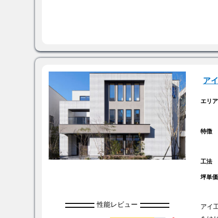
ア
エリ
特徴
工法
坪単
性能レビュー
アイ