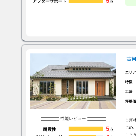
5
アフターサポート
点
古
エリ
特徴
工法
坪単
性能レビュー
古河
5
じめ
耐震性
点
しよ