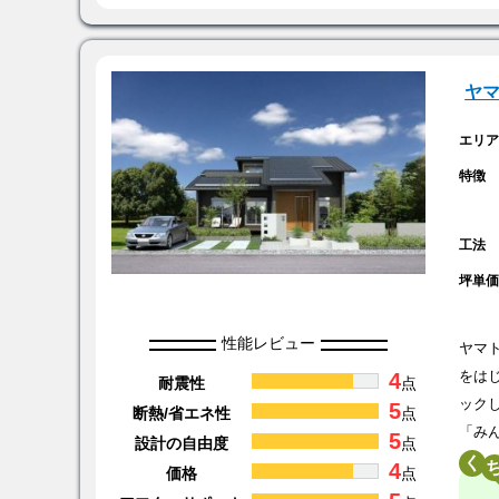
ヤ
エリ
特徴
工法
坪単
性能レビュー
ヤマ
4
をは
耐震性
点
ック
5
断熱/省エネ性
点
「み
5
設計の自由度
点
く
4
価格
点