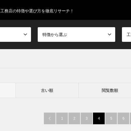
型工務店の特徴や選び方を徹底リサーチ！
特徴から選ぶ
工
古い順
閲覧数順
1
2
3
4
5
6
