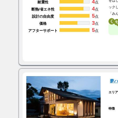
4
をは
耐震性
点
ック
4
断熱/省エネ性
点
「み
5
設計の自由度
点
く
3
価格
点
5
アフターサポート
点
夢
エリ
特徴