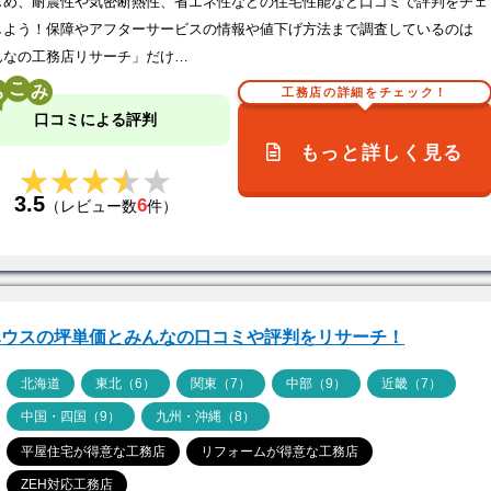
じめ、耐震性や気密断熱性、省エネ性などの住宅性能など口コミで評判をチェ
しよう！保障やアフターサービスの情報や値下げ方法まで調査しているのは
んなの工務店リサーチ」だけ…
こ
工務店の詳細をチェック！
口コミによる評判
もっと詳しく見る
★★★★★
★★★★★
3.5
6
（レビュー数
件）
ハウスの坪単価とみんなの口コミや評判をリサーチ！
ア
北海道
東北（6）
関東（7）
中部（9）
近畿（7）
中国・四国（9）
九州・沖縄（8）
平屋住宅が得意な工務店
リフォームが得意な工務店
ZEH対応工務店