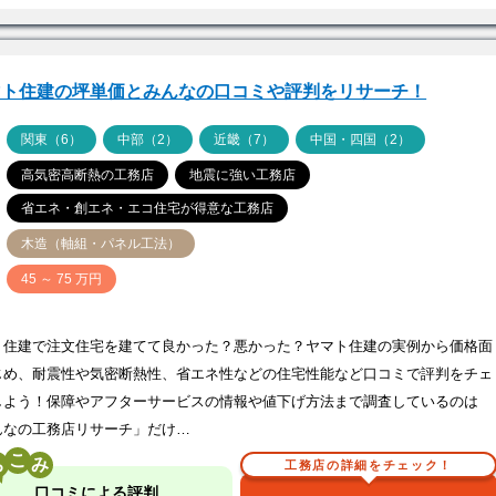
マト住建の坪単価とみんなの口コミや評判をリサーチ！
ア
関東（6）
中部（2）
近畿（7）
中国・四国（2）
高気密高断熱の工務店
地震に強い工務店
省エネ・創エネ・エコ住宅が得意な工務店
木造（軸組・パネル工法）
価
45 ～ 75 万円
ト住建で注文住宅を建てて良かった？悪かった？ヤマト住建の実例から価格面
じめ、耐震性や気密断熱性、省エネ性などの住宅性能など口コミで評判をチェ
しよう！保障やアフターサービスの情報や値下げ方法まで調査しているのは
んなの工務店リサーチ」だけ…
こ
工務店の詳細をチェック！
口コミによる評判