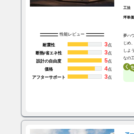
工法
坪単
性能レビュー
夢ハ
3
じめ
耐震性
点
しよ
3
断熱/省エネ性
点
なの
5
設計の自由度
点
く
4
価格
点
3
アフターサポート
点