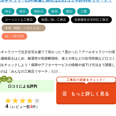
ールギャラリーの坪単価とみんなの口コミや評判をリサーチ！
ア
埼玉
東京
神奈川
岐阜
愛知
三重
ローコストな工務店
地震に強い工務店
長期優良住宅対応工務店
木造（軸組・パネル工法）
価
42 ～ 60 万円
ルギャラリーで注文住宅を建てて良かった？悪かった？アールギャラリーの実
ら価格面をはじめ、耐震性や気密断熱性、省エネ性などの住宅性能など口コミ
判をチェックしよう！保障やアフターサービスの情報や値下げ方法まで調査し
るのは「みんなの工務店リサーチ」だけ…
こ
工務店の詳細をチェック！
口コミによる評判
もっと詳しく見る
★★★★★
★★★★★
4
4
（レビュー数
件）