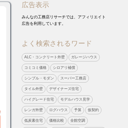
広告表示
みんなの工務店リサーチでは、アフィリエイト
広告を利用しています。
よく検索されるワード
ALC・コンクリート外壁
ガレージハウス
コミコミ価格
シロアリ補償
シンプル・モダン
スーパー工務店
タイル外壁
デザイナーズ住宅
ハイグレード住宅
モデルハウス見学
レンガ外壁
ログハウス
予算
仮契約
低炭素住宅
価格比較
全館空調