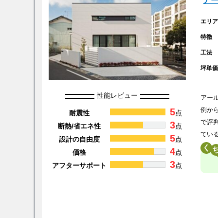
ア
エリ
特徴
工法
坪単
性能レビュー
アー
5
例か
耐震性
点
で評
3
断熱/省エネ性
点
てい
5
設計の自由度
点
く
4
価格
点
3
アフターサポート
点