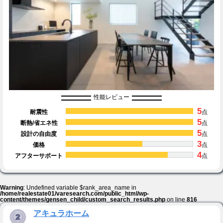
性能レビュー
5
耐震性
点
5
断熱/省エネ性
点
5
設計の自由度
点
3
価格
点
4
アフターサポート
点
Warning
: Undefined variable $rank_area_name in
/home/realestate01/varesearch.com/public_html/wp-
content/themes/gensen_child/custom_search_results.php
on line
816
アキュラホーム