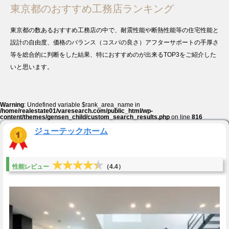
東京都のおすすめ工務店ランキング
東京都の数あるおすすめ工務店の中で、耐震性能や断熱性能等の住宅性能と
設計の自由度、価格のバランス（コスパの良さ）アフターサポートの手厚さ
等を総合的に判断をした結果、特におすすめのが出来るTOP3をご紹介した
いと思います。
Warning
: Undefined variable $rank_area_name in
/home/realestate01/varesearch.com/public_html/wp-
content/themes/gensen_child/custom_search_results.php
on line
816
ジューテックホーム
★★★★★
★★★★★
性能レビュー
（4.4）