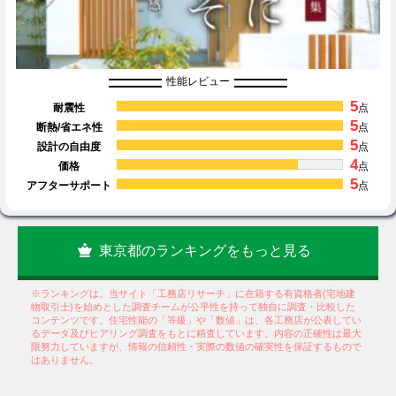
性能レビュー
5
耐震性
点
5
断熱/省エネ性
点
5
設計の自由度
点
4
価格
点
5
アフターサポート
点
東京都のランキングをもっと見る
※ランキングは、当サイト「工務店リサーチ」に在籍する有資格者(宅地建
物取引士)を始めとした調査チームが公平性を持って独自に調査・比較した
コンテンツです。住宅性能の「等級」や「数値」は、各工務店が公表してい
るデータ及びヒアリング調査をもとに精査しています。内容の正確性は最大
限努力していますが、情報の信頼性・実際の数値の確実性を保証するもので
はありません。