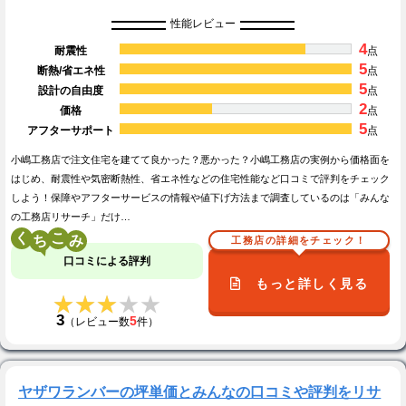
性能レビュー
4
耐震性
点
5
断熱/省エネ性
点
5
設計の自由度
点
2
価格
点
5
アフターサポート
点
小嶋工務店で注文住宅を建てて良かった？悪かった？小嶋工務店の実例から価格面を
はじめ、耐震性や気密断熱性、省エネ性などの住宅性能など口コミで評判をチェック
しよう！保障やアフターサービスの情報や値下げ方法まで調査しているのは「みんな
の工務店リサーチ」だけ…
く
こ
工務店の詳細をチェック！
口コミによる評判
もっと詳しく見る
★★★★★
★★★★★
3
5
（レビュー数
件）
ヤザワランバーの坪単価とみんなの口コミや評判をリサ