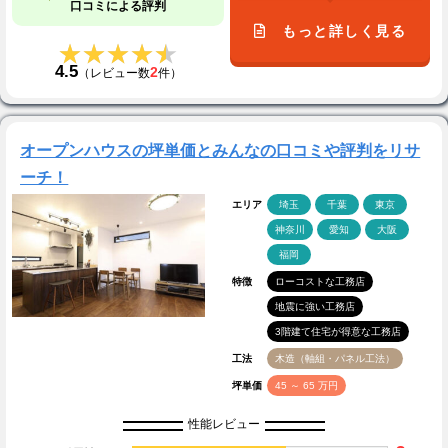
口コミによる評判
もっと詳しく見る
★★★★★
★★★★★
4.5
2
（レビュー数
件）
オープンハウスの坪単価とみんなの口コミや評判をリサ
ーチ！
エリア
埼玉
千葉
東京
神奈川
愛知
大阪
福岡
特徴
ローコストな工務店
地震に強い工務店
3階建て住宅が得意な工務店
工法
木造（軸組・パネル工法）
坪単価
45 ～ 65 万円
性能レビュー