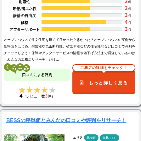
3
耐震性
点
3
断熱/省エネ性
点
3
設計の自由度
点
4
価格
点
3
アフターサポート
点
オープンハウスで注文住宅を建てて良かった？悪かった？オープンハウスの実例から
価格面をはじめ、耐震性や気密断熱性、省エネ性などの住宅性能など口コミで評判を
チェックしよう！保障やアフターサービスの情報や値下げ方法まで調査しているのは
「みんなの工務店リサーチ」だけ…
く
こ
工務店の詳細をチェック！
口コミによる評判
もっと詳しく見る
★★★★★
★★★★★
4
3
（レビュー数
件）
BESSの坪単価とみんなの口コミや評判をリサーチ！
エリア
北海道
東北（4）