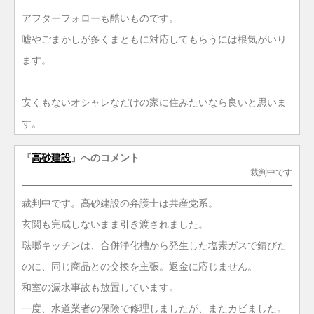
アフターフォローも酷いものです。
嘘やごまかしが多くまともに対応してもらうには根気がいり
ます。
安くもないオシャレなだけの家に住みたいなら良いと思いま
す。
『
高砂建設
』へのコメント
裁判中です
裁判中です。高砂建設の弁護士は共産党系。
玄関も完成しないまま引き渡されました。
琺瑯キッチンは、合併浄化槽から発生した塩素ガスで錆びた
のに、同じ商品との交換を主張。返金に応じません。
和室の漏水事故も放置しています。
一度、水道業者の保険で修理しましたが、またカビました。