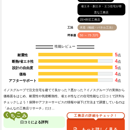
省エネ・創エネ・エコ住宅が得
意な工務店
ZEH対応工務店
工法
木造（軸組・パネル工法）
坪単価
50 ～ 75 万円
性能レビュー
5
耐震性
点
4
断熱/省エネ性
点
5
設計の自由度
点
4
価格
点
4
アフターサポート
点
イノスグループで注文住宅を建てて良かった？悪かった？イノスグループの実例から
価格面をはじめ、耐震性や気密断熱性、省エネ性などの住宅性能など口コミで評判を
チェックしよう！保障やアフターサービスの情報や値下げ方法まで調査しているのは
「みんなの工務店リサーチ」だけ…
く
こ
工務店の詳細をチェック！
口コミによる評判
もっと詳しく見る