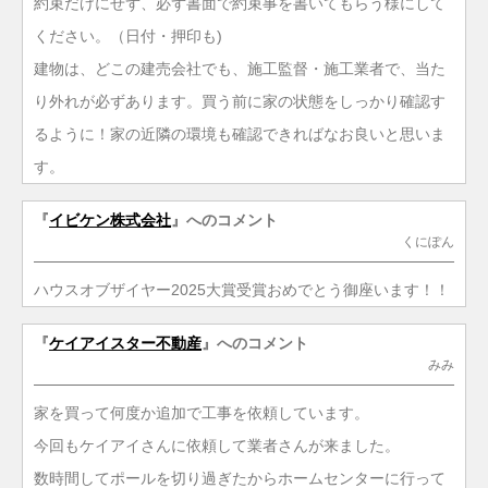
約束だけにせず、必ず書面で約束事を書いてもらう様にして
ください。（日付・押印も)
建物は、どこの建売会社でも、施工監督・施工業者で、当た
り外れが必ずあります。買う前に家の状態をしっかり確認す
るように！家の近隣の環境も確認できればなお良いと思いま
す。
『
イビケン株式会社
』へのコメント
くにぽん
ハウスオブザイヤー2025大賞受賞おめでとう御座います！！
『
ケイアイスター不動産
』へのコメント
みみ
家を買って何度か追加で工事を依頼しています。
今回もケイアイさんに依頼して業者さんが来ました。
数時間してポールを切り過ぎたからホームセンターに行って