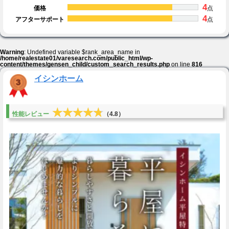
4
価格
点
4
アフターサポート
点
Warning
: Undefined variable $rank_area_name in
/home/realestate01/varesearch.com/public_html/wp-
content/themes/gensen_child/custom_search_results.php
on line
816
イシンホーム
★★★★★
★★★★★
性能レビュー
（4.8）