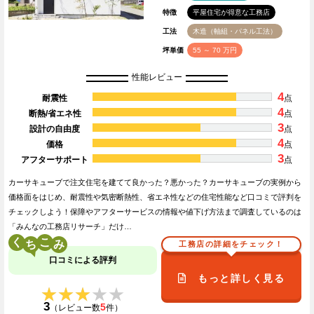
特徴
平屋住宅が得意な工務店
工法
木造（軸組・パネル工法）
坪単価
55 ～ 70 万円
性能レビュー
4
耐震性
点
4
断熱/省エネ性
点
3
設計の自由度
点
4
価格
点
3
アフターサポート
点
カーサキューブで注文住宅を建てて良かった？悪かった？カーサキューブの実例から
価格面をはじめ、耐震性や気密断熱性、省エネ性などの住宅性能など口コミで評判を
チェックしよう！保障やアフターサービスの情報や値下げ方法まで調査しているのは
「みんなの工務店リサーチ」だけ…
く
こ
工務店の詳細をチェック！
口コミによる評判
もっと詳しく見る
★★★★★
★★★★★
3
5
（レビュー数
件）