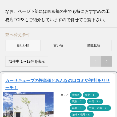
なお、ページ下部には東京都の中でも特におすすめの工
務店TOP3もご紹介していますので併せてご覧下さい。
並べ替え条件
新しい順
古い順
閲覧数順
71件中 1〜12件を表示


カーサキューブの坪単価とみんなの口コミや評判をリサ
ーチ！
エリア
北海道
東北（4）
関東（6）
中部（8）
近畿（5）
中国・四国（7）
九州・沖縄（8）