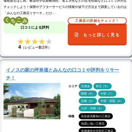
価格面をはじめ、耐震性や気密断熱性、省エネ性などの住宅性能など口コミで評判を
チェックしよう！保障やアフターサービスの情報や値下げ方法まで調査しているのは
「みんなの工務店リサーチ」だけ…
く
こ
工務店の詳細をチェック！
口コミによる評判
もっと詳しく見る
★★★★★
★★★★★
4
2
（レビュー数
件）
イノスの家の坪単価とみんなの口コミや評判をリサー
チ！
エリア
北海道
東北（5）
関東（6）
中部（7）
近畿（6）
中国・四国（8）
九州・沖縄（6）
特徴
高気密高断熱の工務店
地震に強い工務店
長期優良住宅対応工務店