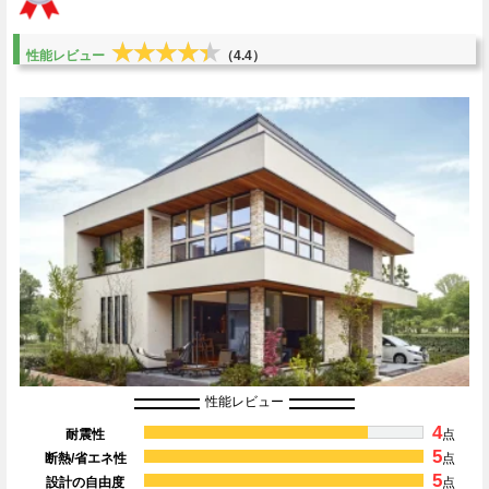
★★★★★
★★★★★
性能レビュー
（4.4）
性能レビュー
4
耐震性
点
5
断熱/省エネ性
点
5
設計の自由度
点