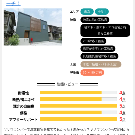
ーチ！
エリア
東京
神奈川
特徴
地震に強い工務店
省エネ・創エネ・エコ住宅が得
意な工務店
ZEH対応工務店
保証が充実した工務店
長期優良住宅対応工務店
工法
木造（軸組・パネル工法）
坪単価
60 ～ 80 万円
性能レビュー
4
耐震性
点
4
断熱/省エネ性
点
5
設計の自由度
点
4
価格
点
5
アフターサポート
点
ヤザワランバーで注文住宅を建てて良かった？悪かった？ヤザワランバーの実例から