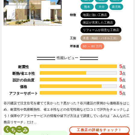
熊本
大分
鹿児島
特徴
地震に強い工務店
保証が充実した工務店
リフォームが得意な工務店
工法
木造（軸組・パネル工法）
坪単価
60 ～ 80 万円
性能レビュー
5
耐震性
点
3
断熱/省エネ性
点
5
設計の自由度
点
4
価格
点
5
アフターサポート
点
谷川建設で注文住宅を建てて良かった？悪かった？谷川建設の実例から価格面をはじ
め、耐震性や気密断熱性、省エネ性などの住宅性能など口コミで評判をチェックしよ
う！保障やアフターサービスの情報や値下げ方法まで調査しているのは「みんなの工
務店リサーチ」だけ…
く
こ
工務店の詳細をチェック！