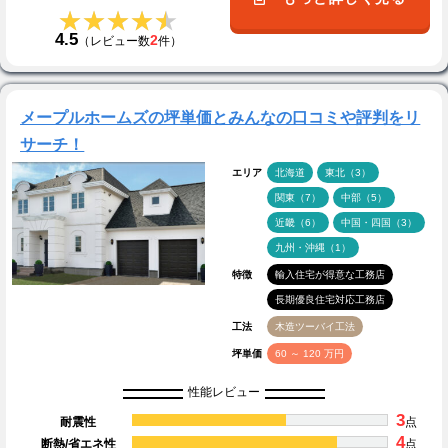
★★★★★
★★★★★
4.5
2
（レビュー数
件）
メープルホームズの坪単価とみんなの口コミや評判をリ
サーチ！
エリア
北海道
東北（3）
関東（7）
中部（5）
近畿（6）
中国・四国（3）
九州・沖縄（1）
特徴
輸入住宅が得意な工務店
長期優良住宅対応工務店
工法
木造ツーバイ工法
坪単価
60 ～ 120 万円
性能レビュー
3
耐震性
点
4
断熱/省エネ性
点