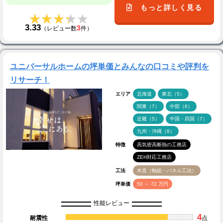
もっと詳しく見る
★★★★★
★★★★★
3.33
3
（レビュー数
件）
ユニバーサルホームの坪単価とみんなの口コミや評判を
リサーチ！
エリア
北海道
東北（5）
関東（7）
中部（6）
近畿（5）
中国・四国（7）
九州・沖縄（8）
特徴
高気密高断熱の工務店
ZEH対応工務店
工法
木造（軸組・パネル工法）
坪単価
50 ～ 72 万円
性能レビュー
4
耐震性
点