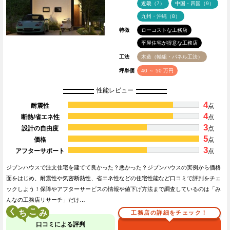
近畿（7）
中国・四国（9）
九州・沖縄（8）
特徴
ローコストな工務店
平屋住宅が得意な工務店
工法
木造（軸組・パネル工法）
坪単価
40 ～ 50 万円
性能レビュー
4
耐震性
点
4
断熱/省エネ性
点
3
設計の自由度
点
5
価格
点
3
アフターサポート
点
ジブンハウスで注文住宅を建てて良かった？悪かった？ジブンハウスの実例から価格
面をはじめ、耐震性や気密断熱性、省エネ性などの住宅性能など口コミで評判をチェ
ックしよう！保障やアフターサービスの情報や値下げ方法まで調査しているのは「み
んなの工務店リサーチ」だけ…
く
こ
工務店の詳細をチェック！
口コミによる評判