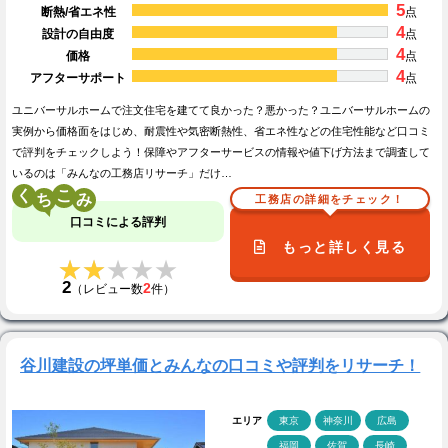
5
断熱/省エネ性
点
4
設計の自由度
点
4
価格
点
4
アフターサポート
点
ユニバーサルホームで注文住宅を建てて良かった？悪かった？ユニバーサルホームの
実例から価格面をはじめ、耐震性や気密断熱性、省エネ性などの住宅性能など口コミ
で評判をチェックしよう！保障やアフターサービスの情報や値下げ方法まで調査して
いるのは「みんなの工務店リサーチ」だけ…
く
こ
工務店の詳細をチェック！
口コミによる評判
もっと詳しく見る
★★★★★
★★★★★
2
2
（レビュー数
件）
谷川建設の坪単価とみんなの口コミや評判をリサーチ！
エリア
東京
神奈川
広島
福岡
佐賀
長崎