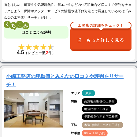
面をはじめ、耐震性や気密断熱性、省エネ性などの住宅性能など口コミで評判をチェ
ックしよう！保障やアフターサービスの情報や値下げ方法まで調査しているのは「み
んなの工務店リサーチ」だけ…
く
こ
工務店の詳細をチェック！
口コミによる評判
もっと詳しく見る
★★★★★
★★★★★
4.5
2
（レビュー数
件）
小嶋工務店の坪単価とみんなの口コミや評判をリサー
チ！
エリア
東京
特徴
高気密高断熱の工務店
地震に強い工務店
長期優良住宅対応工務店
工法
木造（軸組・パネル工法）
坪単価
90 ～ 110 万円