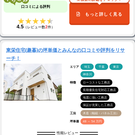
口コミによる評判
もっと詳しく見る
★★★★★
★★★★★
4.5
2
（レビュー数
件）
東栄住宅(趣暮)の坪単価とみんなの口コミや評判をリサ
ーチ！
エリア
埼玉
千葉
東京
神奈川
特徴
ローコストな工務店
長期優良住宅対応工務店
地震に強い工務店
保証が充実した工務店
工法
木造（軸組・パネル工法）
坪単価
48 ～ 54 万円
性能レビュー