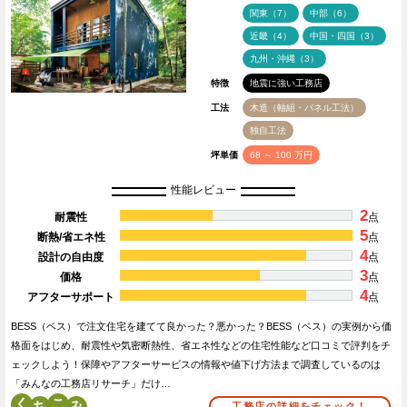
関東（7）
中部（6）
近畿（4）
中国・四国（3）
九州・沖縄（3）
特徴
地震に強い工務店
工法
木造（軸組・パネル工法）
独自工法
坪単価
68 ～ 100 万円
性能レビュー
2
耐震性
点
5
断熱/省エネ性
点
4
設計の自由度
点
3
価格
点
4
アフターサポート
点
BESS（ベス）で注文住宅を建てて良かった？悪かった？BESS（ベス）の実例から価
格面をはじめ、耐震性や気密断熱性、省エネ性などの住宅性能など口コミで評判をチ
ェックしよう！保障やアフターサービスの情報や値下げ方法まで調査しているのは
「みんなの工務店リサーチ」だけ…
く
こ
工務店の詳細をチェック！