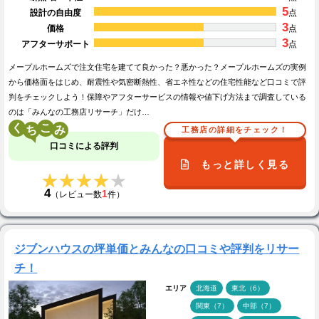
5
設計の自由度
点
3
価格
点
3
アフターサポート
点
メープルホームズで注文住宅を建てて良かった？悪かった？メープルホームズの実例
から価格面をはじめ、耐震性や気密断熱性、省エネ性などの住宅性能など口コミで評
判をチェックしよう！保障やアフターサービスの情報や値下げ方法まで調査している
のは「みんなの工務店リサーチ」だけ…
く
こ
工務店の詳細をチェック！
口コミによる評判
もっと詳しく見る
★★★★★
★★★★★
4
1
（レビュー数
件）
ジブンハウスの坪単価とみんなの口コミや評判をリサー
チ！
エリア
北海道
東北（6）
関東（7）
中部（7）