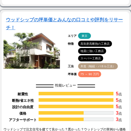
ウッドシップの坪単価とみんなの口コミや評判をリサー
チ！
エリア
東京
特徴
高気密高断熱の工務店
地震に強い工務店
スーパー工務店
工法
木造（軸組・パネル工法）
坪単価
75 ～ 90 万円
性能レビュー
5
耐震性
点
5
断熱/省エネ性
点
5
設計の自由度
点
3
価格
点
3
アフターサポート
点
ウッドシップで注文住宅を建てて良かった？悪かった？ウッドシップの実例から価格