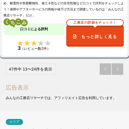
め、耐震性や気密断熱性、省エネ性などの住宅性能など口コミで評判をチェックしよ
う！保障やアフターサービスの情報や値下げ方法まで調査しているのは「みんなの工
務店リサーチ」だけ…
く
こ
工務店の詳細をチェック！
口コミによる評判
もっと詳しく見る
★★★★★
★★★★★
3
2
（レビュー数
件）
47件中 13〜24件を表示


広告表示
みんなの工務店リサーチでは、アフィリエイト広告を利用しています。
エリア