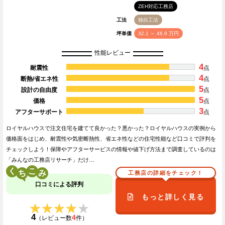
ZEH対応工務店
工法
独自工法
坪単価
32.1 ～ 46.9 万円
性能レビュー
4
耐震性
点
4
断熱/省エネ性
点
5
設計の自由度
点
5
価格
点
3
アフターサポート
点
ロイヤルハウスで注文住宅を建てて良かった？悪かった？ロイヤルハウスの実例から
価格面をはじめ、耐震性や気密断熱性、省エネ性などの住宅性能など口コミで評判を
チェックしよう！保障やアフターサービスの情報や値下げ方法まで調査しているのは
「みんなの工務店リサーチ」だけ…
く
こ
工務店の詳細をチェック！
口コミによる評判
もっと詳しく見る
★★★★★
★★★★★
4
4
（レビュー数
件）