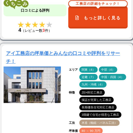
く
こ
工務店の詳細をチェック！
口コミによる評判
もっと詳しく見る
★★★★★
★★★★★
4
3
（レビュー数
件）
アイ工務店の坪単価とみんなの口コミや評判をリサー
チ！
エリア
関東（4）
中部（4）
近畿（7）
中国・四国（4）
九州・沖縄（4）
特徴
ZEH対応工務店
保証が充実した工務店
長期優良住宅対応工務店
3階建て住宅が得意な工務店
工法
木造（軸組・パネル工法）
坪単価
80 ～ 90 万円