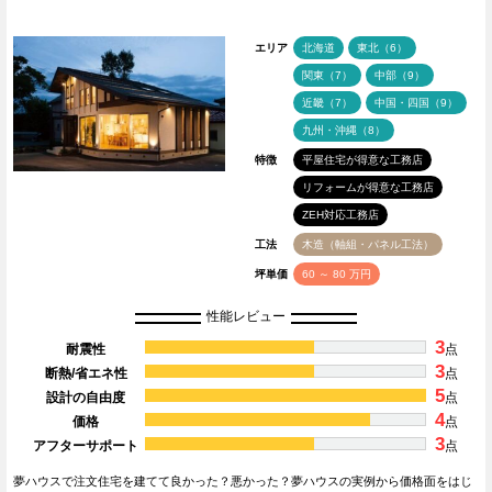
エリア
北海道
東北（6）
関東（7）
中部（9）
近畿（7）
中国・四国（9）
九州・沖縄（8）
特徴
平屋住宅が得意な工務店
リフォームが得意な工務店
ZEH対応工務店
工法
木造（軸組・パネル工法）
坪単価
60 ～ 80 万円
性能レビュー
3
耐震性
点
3
断熱/省エネ性
点
5
設計の自由度
点
4
価格
点
3
アフターサポート
点
夢ハウスで注文住宅を建てて良かった？悪かった？夢ハウスの実例から価格面をはじ