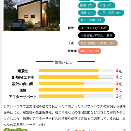
関東（7）
中部（7）
近畿（7）
中国・四国（9）
九州・沖縄（8）
特徴
ローコストな工務店
平屋住宅が得意な工務店
工法
木造（軸組・パネル工法）
坪単価
40 ～ 50 万円
性能レビュー
4
耐震性
点
4
断熱/省エネ性
点
3
設計の自由度
点
5
価格
点
3
アフターサポート
点
ジブンハウスで注文住宅を建てて良かった？悪かった？ジブンハウスの実例から価格
面をはじめ、耐震性や気密断熱性、省エネ性などの住宅性能など口コミで評判をチェ
ックしよう！保障やアフターサービスの情報や値下げ方法まで調査しているのは「み
んなの工務店リサーチ」だけ…