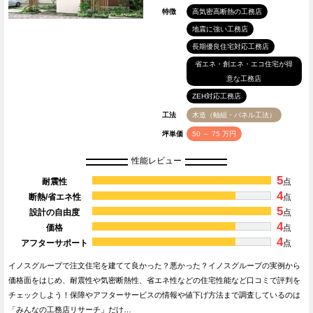
特徴
高気密高断熱の工務店
地震に強い工務店
長期優良住宅対応工務店
省エネ・創エネ・エコ住宅が得
意な工務店
ZEH対応工務店
工法
木造（軸組・パネル工法）
坪単価
50 ～ 75 万円
性能レビュー
5
耐震性
点
4
断熱/省エネ性
点
5
設計の自由度
点
4
価格
点
4
アフターサポート
点
イノスグループで注文住宅を建てて良かった？悪かった？イノスグループの実例から
価格面をはじめ、耐震性や気密断熱性、省エネ性などの住宅性能など口コミで評判を
チェックしよう！保障やアフターサービスの情報や値下げ方法まで調査しているのは
「みんなの工務店リサーチ」だけ…