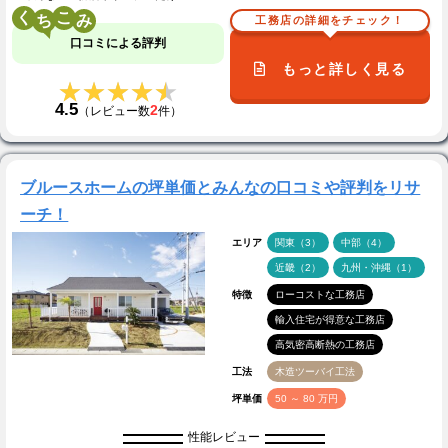
く
こ
工務店の詳細をチェック！
口コミによる評判
もっと詳しく見る
★★★★★
★★★★★
4.5
2
（レビュー数
件）
ブルースホームの坪単価とみんなの口コミや評判をリサ
ーチ！
エリア
関東（3）
中部（4）
近畿（2）
九州・沖縄（1）
特徴
ローコストな工務店
輸入住宅が得意な工務店
高気密高断熱の工務店
工法
木造ツーバイ工法
坪単価
50 ～ 80 万円
性能レビュー