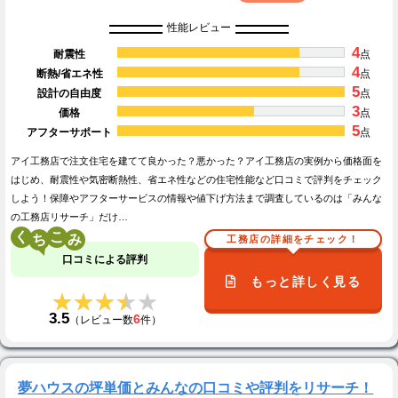
性能レビュー
4
耐震性
点
4
断熱/省エネ性
点
5
設計の自由度
点
3
価格
点
5
アフターサポート
点
アイ工務店で注文住宅を建てて良かった？悪かった？アイ工務店の実例から価格面を
はじめ、耐震性や気密断熱性、省エネ性などの住宅性能など口コミで評判をチェック
しよう！保障やアフターサービスの情報や値下げ方法まで調査しているのは「みんな
の工務店リサーチ」だけ…
く
こ
工務店の詳細をチェック！
口コミによる評判
もっと詳しく見る
★★★★★
★★★★★
3.5
6
（レビュー数
件）
夢ハウスの坪単価とみんなの口コミや評判をリサーチ！