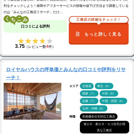
判をチェックしよう！保障やアフターサービスの情報や値下げ方法まで調査している
のは「みんなの工務店リサーチ」だけ…
く
こ
工務店の詳細をチェック！
口コミによる評判
もっと詳しく見る
★★★★★
★★★★★
3.75
4
（レビュー数
件）
ロイヤルハウスの坪単価とみんなの口コミや評判をリサ
ーチ！
エリア
北海道
東北（6）
関東（7）
中部（9）
近畿（7）
中国・四国（9）
九州・沖縄（8）
特徴
長期優良住宅対応工務店
省エネ・創エネ・エコ住宅が得
意な工務店