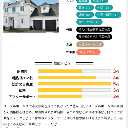
エリア
北海道
東北（3）
関東（7）
中部（5）
近畿（6）
中国・四国（3）
九州・沖縄（1）
特徴
輸入住宅が得意な工務店
長期優良住宅対応工務店
工法
木造ツーバイ工法
坪単価
60 ～ 120 万円
性能レビュー
3
耐震性
点
4
断熱/省エネ性
点
5
設計の自由度
点
3
価格
点
3
アフターサポート
点
メープルホームズで注文住宅を建てて良かった？悪かった？メープルホームズの実例
から価格面をはじめ、耐震性や気密断熱性、省エネ性などの住宅性能など口コミで評
判をチェックしよう！保障やアフターサービスの情報や値下げ方法まで調査している
のは「みんなの工務店リサーチ」だけ…