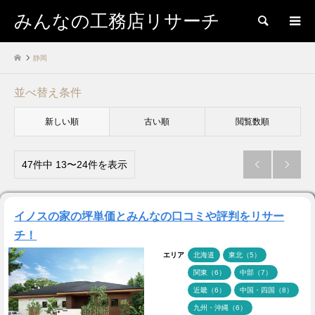
みんなの工務店リサーチ
検索
静岡
並べ替え条件
新しい順
古い順
閲覧数順
47件中 13〜24件を表示


イノスの家の坪単価とみんなの口コミや評判をリサー
チ！
エリア
北海道
東北（5）
関東（6）
中部（7）
近畿（6）
中国・四国（8）
九州・沖縄（6）