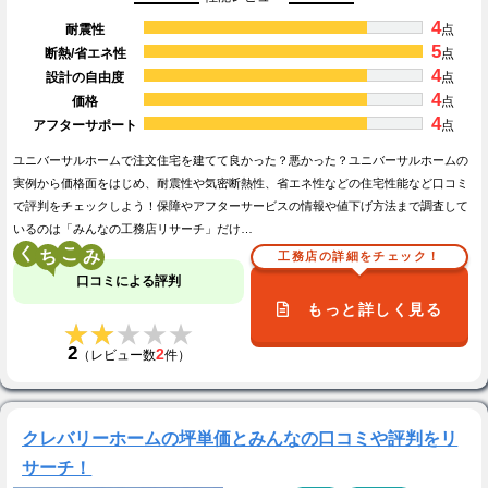
4
耐震性
点
5
断熱/省エネ性
点
4
設計の自由度
点
4
価格
点
4
アフターサポート
点
ユニバーサルホームで注文住宅を建てて良かった？悪かった？ユニバーサルホームの
実例から価格面をはじめ、耐震性や気密断熱性、省エネ性などの住宅性能など口コミ
で評判をチェックしよう！保障やアフターサービスの情報や値下げ方法まで調査して
いるのは「みんなの工務店リサーチ」だけ…
く
こ
工務店の詳細をチェック！
口コミによる評判
もっと詳しく見る
★★★★★
★★★★★
2
2
（レビュー数
件）
クレバリーホームの坪単価とみんなの口コミや評判をリ
サーチ！