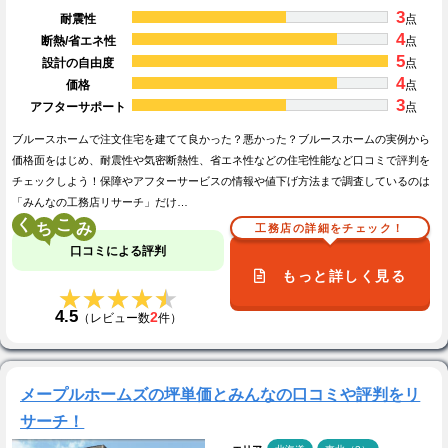
3
耐震性
点
4
断熱/省エネ性
点
5
設計の自由度
点
4
価格
点
3
アフターサポート
点
ブルースホームで注文住宅を建てて良かった？悪かった？ブルースホームの実例から
価格面をはじめ、耐震性や気密断熱性、省エネ性などの住宅性能など口コミで評判を
チェックしよう！保障やアフターサービスの情報や値下げ方法まで調査しているのは
「みんなの工務店リサーチ」だけ…
く
こ
工務店の詳細をチェック！
口コミによる評判
もっと詳しく見る
★★★★★
★★★★★
4.5
2
（レビュー数
件）
メープルホームズの坪単価とみんなの口コミや評判をリ
サーチ！