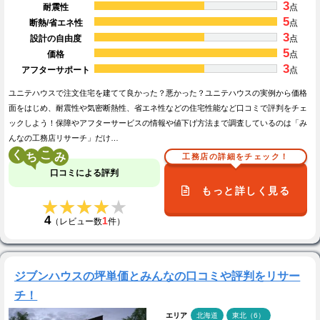
3
耐震性
点
5
断熱/省エネ性
点
3
設計の自由度
点
5
価格
点
3
アフターサポート
点
ユニテハウスで注文住宅を建てて良かった？悪かった？ユニテハウスの実例から価格
面をはじめ、耐震性や気密断熱性、省エネ性などの住宅性能など口コミで評判をチェ
ックしよう！保障やアフターサービスの情報や値下げ方法まで調査しているのは「み
んなの工務店リサーチ」だけ…
く
こ
工務店の詳細をチェック！
口コミによる評判
もっと詳しく見る
★★★★★
★★★★★
4
1
（レビュー数
件）
ジブンハウスの坪単価とみんなの口コミや評判をリサー
チ！
エリア
北海道
東北（6）