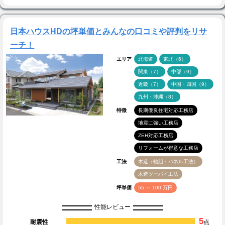
日本ハウスHDの坪単価とみんなの口コミや評判をリサ
ーチ！
エリア
北海道
東北（6）
関東（7）
中部（9）
近畿（7）
中国・四国（9）
九州・沖縄（8）
特徴
長期優良住宅対応工務店
地震に強い工務店
ZEH対応工務店
リフォームが得意な工務店
工法
木造（軸組・パネル工法）
木造ツーバイ工法
坪単価
55 ～ 100 万円
性能レビュー
5
耐震性
点