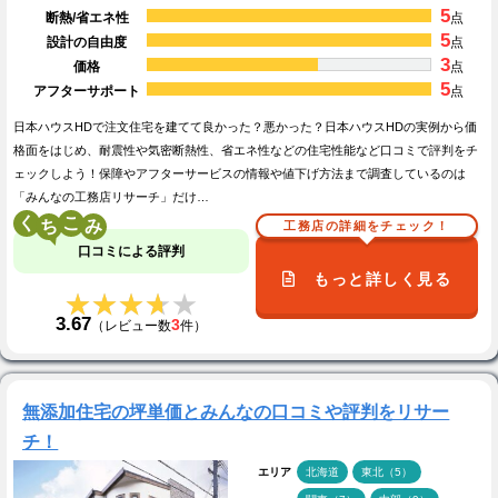
5
断熱/省エネ性
点
5
設計の自由度
点
3
価格
点
5
アフターサポート
点
日本ハウスHDで注文住宅を建てて良かった？悪かった？日本ハウスHDの実例から価
格面をはじめ、耐震性や気密断熱性、省エネ性などの住宅性能など口コミで評判をチ
ェックしよう！保障やアフターサービスの情報や値下げ方法まで調査しているのは
「みんなの工務店リサーチ」だけ…
く
こ
工務店の詳細をチェック！
口コミによる評判
もっと詳しく見る
★★★★★
★★★★★
3.67
3
（レビュー数
件）
無添加住宅の坪単価とみんなの口コミや評判をリサー
チ！
エリア
北海道
東北（5）