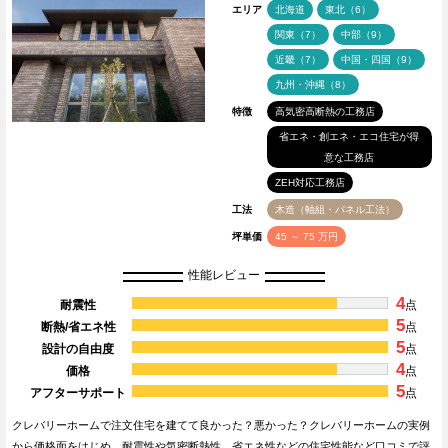
エリア
北海道
東北（6）
関東（7）
中部（9）
近畿（7）
中国・四国（9）
九州・沖縄（8）
特徴
高気密高断熱の工務店
省エネ・創エネ・エコ住宅が得
意な工務店
ZEH対応工務店
工法
木造（軸組・パネル工法）
坪単価
45 ～ 75 万円
性能レビュー
4
耐震性
点
5
断熱/省エネ性
点
5
設計の自由度
点
4
価格
点
5
アフターサポート
点
クレバリーホームで注文住宅を建てて良かった？悪かった？クレバリーホームの実例
から価格面をはじめ、耐震性や気密断熱性、省エネ性などの住宅性能など口コミで評