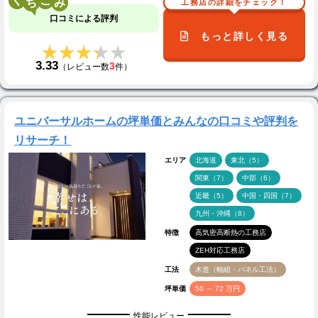
く
こ
工務店の詳細をチェック！
口コミによる評判
もっと詳しく見る
★★★★★
★★★★★
3.33
3
（レビュー数
件）
ユニバーサルホームの坪単価とみんなの口コミや評判を
リサーチ！
エリア
北海道
東北（5）
関東（7）
中部（6）
近畿（5）
中国・四国（7）
九州・沖縄（8）
特徴
高気密高断熱の工務店
ZEH対応工務店
工法
木造（軸組・パネル工法）
坪単価
50 ～ 72 万円
性能レビュー