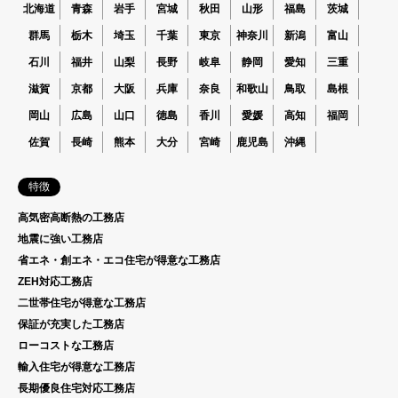
北海道
青森
岩手
宮城
秋田
山形
福島
茨城
群馬
栃木
埼玉
千葉
東京
神奈川
新潟
富山
石川
福井
山梨
長野
岐阜
静岡
愛知
三重
滋賀
京都
大阪
兵庫
奈良
和歌山
鳥取
島根
岡山
広島
山口
徳島
香川
愛媛
高知
福岡
佐賀
長崎
熊本
大分
宮崎
鹿児島
沖縄
特徴
高気密高断熱の工務店
地震に強い工務店
省エネ・創エネ・エコ住宅が得意な工務店
ZEH対応工務店
二世帯住宅が得意な工務店
保証が充実した工務店
ローコストな工務店
輸入住宅が得意な工務店
長期優良住宅対応工務店