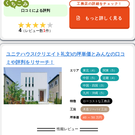
く
こ
工務店の詳細をチェック！
口コミによる評判
もっと詳しく見る
★★★★★
★★★★★
4
1
（レビュー数
件）
ユニテハウス(クリエイト礼文)の坪単価とみんなの口コ
ミや評判をリサーチ！
エリア
東北（4）
関東（5）
中部（5）
近畿（4）
中国・四国（3）
九州・沖縄（5）
特徴
ローコストな工務店
工法
木造ツーバイ工法
坪単価
40 ～ 50 万円
性能レビュー