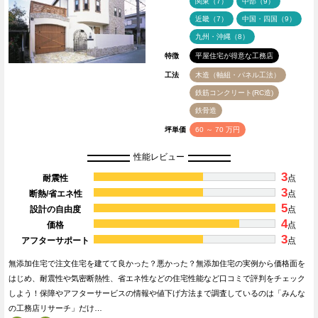
関東（7）
中部（9）
近畿（7）
中国・四国（9）
九州・沖縄（8）
特徴
平屋住宅が得意な工務店
工法
木造（軸組・パネル工法）
鉄筋コンクリート(RC造)
鉄骨造
坪単価
60 ～ 70 万円
性能レビュー
3
耐震性
点
3
断熱/省エネ性
点
5
設計の自由度
点
4
価格
点
3
アフターサポート
点
無添加住宅で注文住宅を建てて良かった？悪かった？無添加住宅の実例から価格面を
はじめ、耐震性や気密断熱性、省エネ性などの住宅性能など口コミで評判をチェック
しよう！保障やアフターサービスの情報や値下げ方法まで調査しているのは「みんな
の工務店リサーチ」だけ…