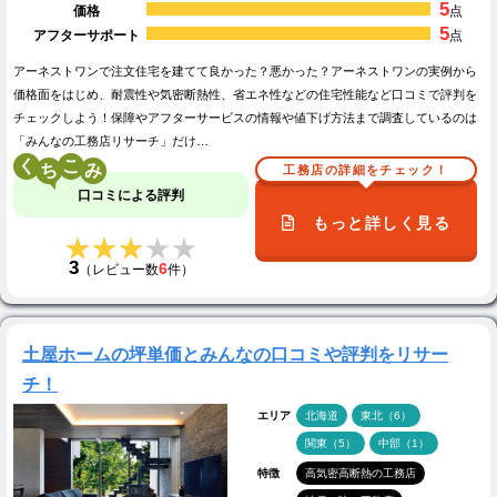
5
価格
点
5
アフターサポート
点
アーネストワンで注文住宅を建てて良かった？悪かった？アーネストワンの実例から
価格面をはじめ、耐震性や気密断熱性、省エネ性などの住宅性能など口コミで評判を
チェックしよう！保障やアフターサービスの情報や値下げ方法まで調査しているのは
「みんなの工務店リサーチ」だけ…
く
こ
工務店の詳細をチェック！
口コミによる評判
もっと詳しく見る
★★★★★
★★★★★
3
6
（レビュー数
件）
土屋ホームの坪単価とみんなの口コミや評判をリサー
チ！
エリア
北海道
東北（6）
関東（5）
中部（1）
特徴
高気密高断熱の工務店