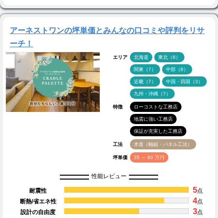
アーネストワンの坪単価とみんなの口コミや評判をリサ
ーチ！
エリア
北海道
東北（6）
関東（7）
中部（8）
近畿（7）
中国・四国（3）
九州・沖縄（7）
特徴
ローコストな工務店
地震に強い工務店
保証が充実した工務店
工法
木造（軸組・パネル工法）
坪単価
35 ～ 60 万円
性能レビュー
5
耐震性
点
4
断熱/省エネ性
点
3
設計の自由度
点