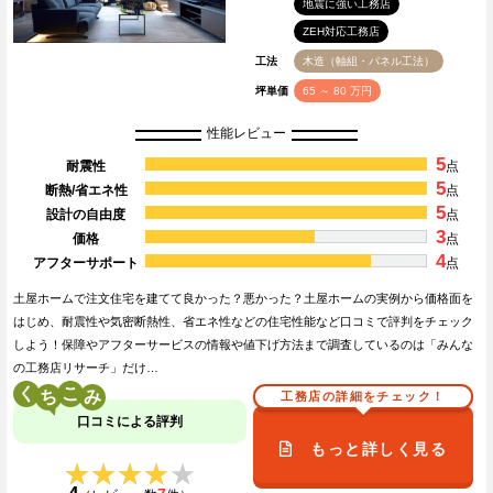
地震に強い工務店
ZEH対応工務店
工法
木造（軸組・パネル工法）
坪単価
65 ～ 80 万円
性能レビュー
5
耐震性
点
5
断熱/省エネ性
点
5
設計の自由度
点
3
価格
点
4
アフターサポート
点
土屋ホームで注文住宅を建てて良かった？悪かった？土屋ホームの実例から価格面を
はじめ、耐震性や気密断熱性、省エネ性などの住宅性能など口コミで評判をチェック
しよう！保障やアフターサービスの情報や値下げ方法まで調査しているのは「みんな
の工務店リサーチ」だけ…
く
こ
工務店の詳細をチェック！
口コミによる評判
もっと詳しく見る
★★★★★
★★★★★