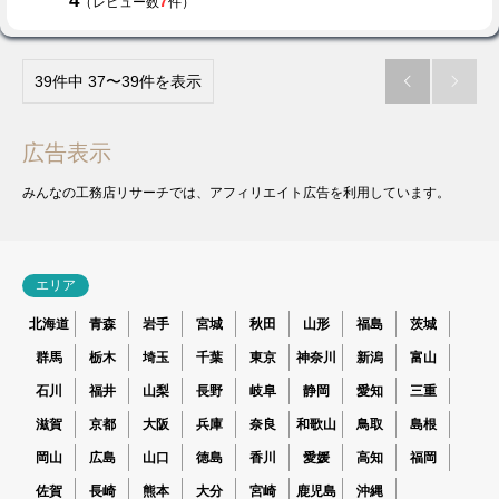
4
7
（レビュー数
件）
39件中 37〜39件を表示


広告表示
みんなの工務店リサーチでは、アフィリエイト広告を利用しています。
エリア
北海道
青森
岩手
宮城
秋田
山形
福島
茨城
群馬
栃木
埼玉
千葉
東京
神奈川
新潟
富山
石川
福井
山梨
長野
岐阜
静岡
愛知
三重
滋賀
京都
大阪
兵庫
奈良
和歌山
鳥取
島根
岡山
広島
山口
徳島
香川
愛媛
高知
福岡
佐賀
長崎
熊本
大分
宮崎
鹿児島
沖縄