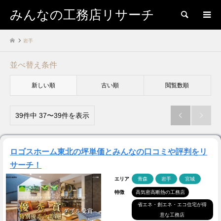
みんなの工務店リサーチ
検索
岩手
並べ替え条件
新しい順
古い順
閲覧数順
39件中 37〜39件を表示


ロゴスホーム東北の坪単価とみんなの口コミや評判をリ
サーチ！
エリア
青森
岩手
宮城
特徴
高気密高断熱の工務店
省エネ・創エネ・エコ住宅が得
意な工務店