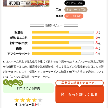
ZEH対応工務店
工法
木造ツーバイ工法
坪単価
60 ～ 80 万円
性能レビュー
3
耐震性
点
5
断熱/省エネ性
点
3
設計の自由度
点
4
価格
点
4
アフターサポート
点
ロゴスホーム東北で注文住宅を建てて良かった？悪かった？ロゴスホーム東北の実例
から価格面をはじめ、耐震性や気密断熱性、省エネ性などの住宅性能など口コミで評
判をチェックしよう！保障やアフターサービスの情報や値下げ方法まで調査している
のは「みんなの工務店リサーチ」だけ…
く
こ
工務店の詳細をチェック！
口コミによる評判
もっと詳しく見る
★★★★★
★★★★★
4
2
（レビュー数
件）