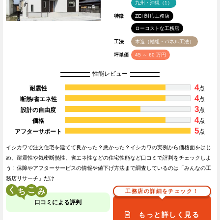
九州・沖縄（1）
特徴
ZEH対応工務店
ローコストな工務店
工法
木造（軸組・パネル工法）
坪単価
45 ～ 60 万円
性能レビュー
4
耐震性
点
4
断熱/省エネ性
点
3
設計の自由度
点
4
価格
点
5
アフターサポート
点
イシカワで注文住宅を建てて良かった？悪かった？イシカワの実例から価格面をはじ
め、耐震性や気密断熱性、省エネ性などの住宅性能など口コミで評判をチェックしよ
う！保障やアフターサービスの情報や値下げ方法まで調査しているのは「みんなの工
務店リサーチ」だけ…
く
こ
工務店の詳細をチェック！
口コミによる評判
もっと詳しく見る