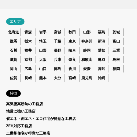
エリア
北海道
青森
岩手
宮城
秋田
山形
福島
茨城
群馬
栃木
埼玉
千葉
東京
神奈川
新潟
富山
石川
福井
山梨
長野
岐阜
静岡
愛知
三重
滋賀
京都
大阪
兵庫
奈良
和歌山
鳥取
島根
岡山
広島
山口
徳島
香川
愛媛
高知
福岡
佐賀
長崎
熊本
大分
宮崎
鹿児島
沖縄
特徴
高気密高断熱の工務店
地震に強い工務店
省エネ・創エネ・エコ住宅が得意な工務店
ZEH対応工務店
二世帯住宅が得意な工務店