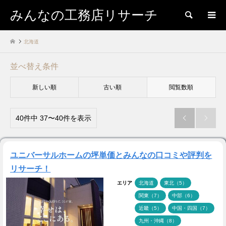
みんなの工務店リサーチ
検索
北海道
並べ替え条件
新しい順
古い順
閲覧数順
40件中 37〜40件を表示


ユニバーサルホームの坪単価とみんなの口コミや評判を
リサーチ！
エリア
北海道
東北（5）
関東（7）
中部（6）
近畿（5）
中国・四国（7）
九州・沖縄（8）