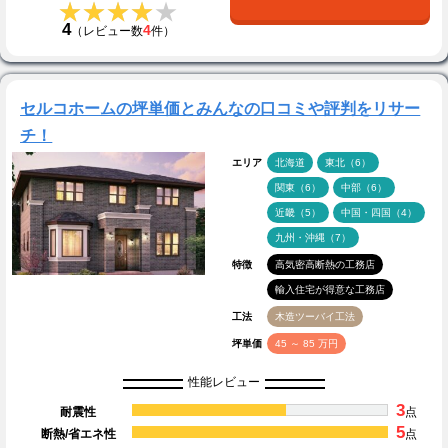
★★★★★
★★★★★
4
4
（レビュー数
件）
セルコホームの坪単価とみんなの口コミや評判をリサー
チ！
エリア
北海道
東北（6）
関東（6）
中部（6）
近畿（5）
中国・四国（4）
九州・沖縄（7）
特徴
高気密高断熱の工務店
輸入住宅が得意な工務店
工法
木造ツーバイ工法
坪単価
45 ～ 85 万円
性能レビュー
3
耐震性
点
5
断熱/省エネ性
点