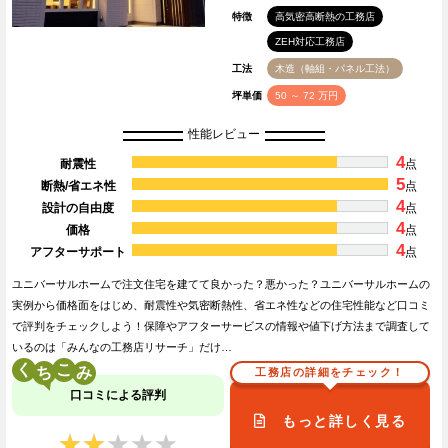
特徴
高気密高断熱の工務店
ZEH対応工務店
工法
木造（軸組・パネル工法）
坪単価
50 ～ 72 万円
性能レビュー
4
耐震性
点
5
断熱/省エネ性
点
4
設計の自由度
点
4
価格
点
4
アフターサポート
点
ユニバーサルホームで注文住宅を建てて良かった？悪かった？ユニバーサルホームの
実例から価格面をはじめ、耐震性や気密断熱性、省エネ性などの住宅性能など口コミ
で評判をチェックしよう！保障やアフターサービスの情報や値下げ方法まで調査して
いるのは「みんなの工務店リサーチ」だけ…
く
こ
工務店の詳細をチェック！
口コミによる評判
もっと詳しく見る
★★★★★
★★★★★