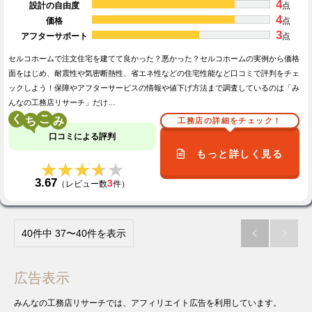
4
設計の自由度
点
4
価格
点
3
アフターサポート
点
セルコホームで注文住宅を建てて良かった？悪かった？セルコホームの実例から価格
面をはじめ、耐震性や気密断熱性、省エネ性などの住宅性能など口コミで評判をチェ
ックしよう！保障やアフターサービスの情報や値下げ方法まで調査しているのは「み
んなの工務店リサーチ」だけ…
く
こ
工務店の詳細をチェック！
口コミによる評判
もっと詳しく見る
★★★★★
★★★★★
3.67
3
（レビュー数
件）
40件中 37〜40件を表示


広告表示
みんなの工務店リサーチでは、アフィリエイト広告を利用しています。