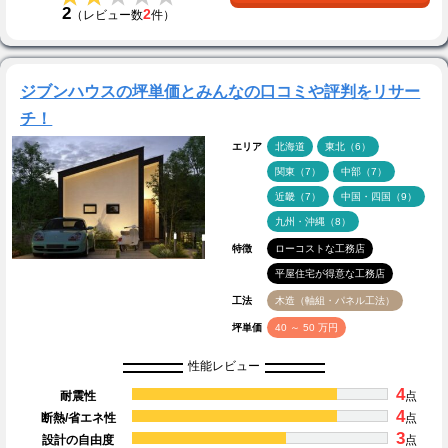
2
2
（レビュー数
件）
ジブンハウスの坪単価とみんなの口コミや評判をリサー
チ！
エリア
北海道
東北（6）
関東（7）
中部（7）
近畿（7）
中国・四国（9）
九州・沖縄（8）
特徴
ローコストな工務店
平屋住宅が得意な工務店
工法
木造（軸組・パネル工法）
坪単価
40 ～ 50 万円
性能レビュー
4
耐震性
点
4
断熱/省エネ性
点
3
設計の自由度
点