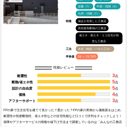
近畿（7）
中国・四国（9）
九州・沖縄（7）
特徴
保証が充実した工務店
高気密高断熱の工務店
省エネ・創エネ・エコ住宅が得
意な工務店
工法
木造（軸組・パネル工法）
坪単価
58 ～ 75 万円
性能レビュー
3
耐震性
点
5
断熱/省エネ性
点
5
設計の自由度
点
4
価格
点
3
アフターサポート
点
FPの家で注文住宅を建てて良かった？悪かった？FPの家の実例から価格面をはじめ、
耐震性や気密断熱性、省エネ性などの住宅性能など口コミで評判をチェックしよう！
保障やアフターサービスの情報や値下げ方法まで調査しているのは「みんなの工務店