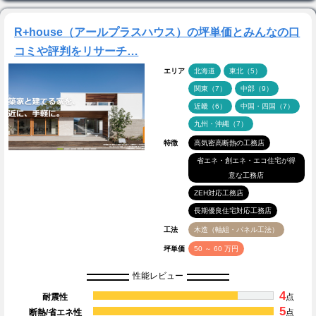
R+house（アールプラスハウス）の坪単価とみんなの口
コミや評判をリサーチ…
エリア
北海道
東北（5）
関東（7）
中部（9）
近畿（6）
中国・四国（7）
九州・沖縄（7）
特徴
高気密高断熱の工務店
省エネ・創エネ・エコ住宅が得
意な工務店
ZEH対応工務店
長期優良住宅対応工務店
工法
木造（軸組・パネル工法）
坪単価
50 ～ 60 万円
性能レビュー
4
耐震性
点
5
断熱/省エネ性
点