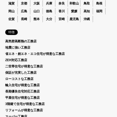
滋賀
京都
大阪
兵庫
奈良
和歌山
鳥取
島根
岡山
広島
山口
徳島
香川
愛媛
高知
福岡
佐賀
長崎
熊本
大分
宮崎
鹿児島
沖縄
特徴
高気密高断熱の工務店
地震に強い工務店
省エネ・創エネ・エコ住宅が得意な工務店
ZEH対応工務店
二世帯住宅が得意な工務店
保証が充実した工務店
ローコストな工務店
輸入住宅が得意な工務店
長期優良住宅対応工務店
平屋住宅が得意な工務店
3階建て住宅が得意な工務店
リフォームが得意な工務店
スーパー工務店