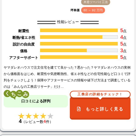
木造ツーバイ工法
坪単価
60 ～ 92 万円
性能レビュー
5
耐震性
点
4
断熱/省エネ性
点
5
設計の自由度
点
3
価格
点
5
アフターサポート
点
ヤマダレオハウスで注文住宅を建てて良かった？悪かった？ヤマダレオハウスの実例
から価格面をはじめ、耐震性や気密断熱性、省エネ性などの住宅性能など口コミで評
判をチェックしよう！保障やアフターサービスの情報や値下げ方法まで調査している
のは「みんなの工務店リサーチ」だけ…
く
こ
工務店の詳細をチェック！
口コミによる評判
もっと詳しく見る
★★★★★
★★★★★
4
4
（レビュー数
件）