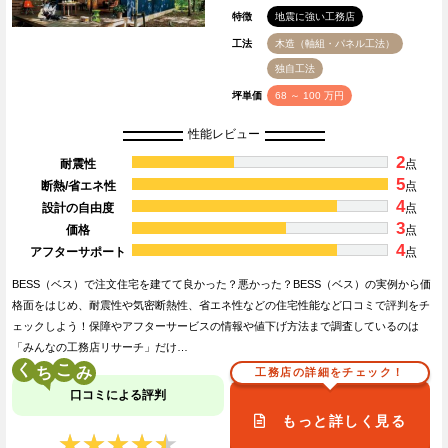
特徴
地震に強い工務店
工法
木造（軸組・パネル工法）
独自工法
坪単価
68 ～ 100 万円
性能レビュー
2
耐震性
点
5
断熱/省エネ性
点
4
設計の自由度
点
3
価格
点
4
アフターサポート
点
BESS（ベス）で注文住宅を建てて良かった？悪かった？BESS（ベス）の実例から価
格面をはじめ、耐震性や気密断熱性、省エネ性などの住宅性能など口コミで評判をチ
ェックしよう！保障やアフターサービスの情報や値下げ方法まで調査しているのは
「みんなの工務店リサーチ」だけ…
く
こ
工務店の詳細をチェック！
口コミによる評判
もっと詳しく見る
★★★★★
★★★★★