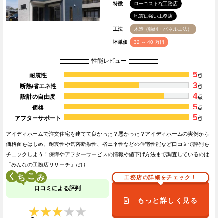
特徴
ローコストな工務店
地震に強い工務店
工法
木造（軸組・パネル工法）
坪単価
32 ～ 40 万円
性能レビュー
5
耐震性
点
3
断熱/省エネ性
点
4
設計の自由度
点
5
価格
点
5
アフターサポート
点
アイディホームで注文住宅を建てて良かった？悪かった？アイディホームの実例から
価格面をはじめ、耐震性や気密断熱性、省エネ性などの住宅性能など口コミで評判を
チェックしよう！保障やアフターサービスの情報や値下げ方法まで調査しているのは
「みんなの工務店リサーチ」だけ…
く
こ
工務店の詳細をチェック！
口コミによる評判
もっと詳しく見る
★★★★★
★★★★★