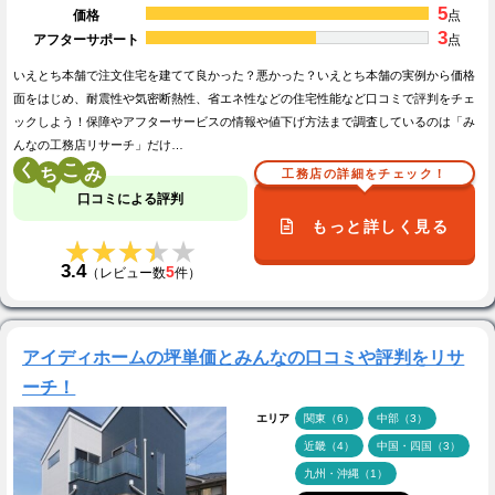
5
価格
点
3
アフターサポート
点
いえとち本舗で注文住宅を建てて良かった？悪かった？いえとち本舗の実例から価格
面をはじめ、耐震性や気密断熱性、省エネ性などの住宅性能など口コミで評判をチェ
ックしよう！保障やアフターサービスの情報や値下げ方法まで調査しているのは「み
んなの工務店リサーチ」だけ…
く
こ
工務店の詳細をチェック！
口コミによる評判
もっと詳しく見る
★★★★★
★★★★★
3.4
5
（レビュー数
件）
アイディホームの坪単価とみんなの口コミや評判をリサ
ーチ！
エリア
関東（6）
中部（3）
近畿（4）
中国・四国（3）
九州・沖縄（1）