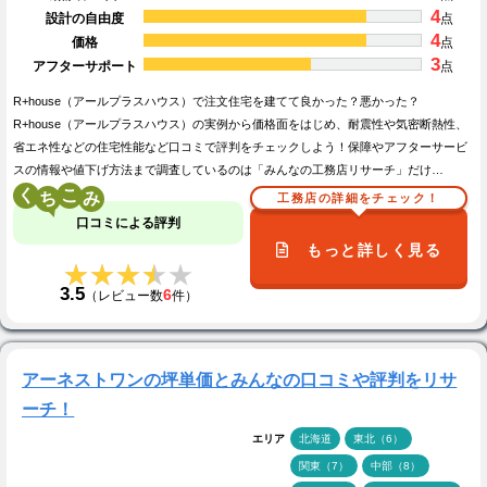
4
設計の自由度
点
4
価格
点
3
アフターサポート
点
R+house（アールプラスハウス）で注文住宅を建てて良かった？悪かった？
R+house（アールプラスハウス）の実例から価格面をはじめ、耐震性や気密断熱性、
省エネ性などの住宅性能など口コミで評判をチェックしよう！保障やアフターサービ
スの情報や値下げ方法まで調査しているのは「みんなの工務店リサーチ」だけ…
く
こ
工務店の詳細をチェック！
口コミによる評判
もっと詳しく見る
★★★★★
★★★★★
3.5
6
（レビュー数
件）
アーネストワンの坪単価とみんなの口コミや評判をリサ
ーチ！
エリア
北海道
東北（6）
関東（7）
中部（8）