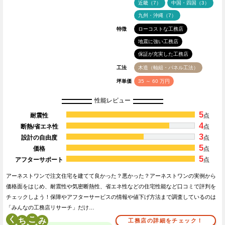
近畿（7）
中国・四国（3）
九州・沖縄（7）
特徴
ローコストな工務店
地震に強い工務店
保証が充実した工務店
工法
木造（軸組・パネル工法）
坪単価
35 ～ 60 万円
性能レビュー
5
耐震性
点
4
断熱/省エネ性
点
3
設計の自由度
点
5
価格
点
5
アフターサポート
点
アーネストワンで注文住宅を建てて良かった？悪かった？アーネストワンの実例から
価格面をはじめ、耐震性や気密断熱性、省エネ性などの住宅性能など口コミで評判を
チェックしよう！保障やアフターサービスの情報や値下げ方法まで調査しているのは
「みんなの工務店リサーチ」だけ…
く
こ
工務店の詳細をチェック！