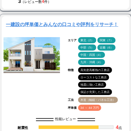
3
4
（レビュー数
件）
一建設の坪単価とみんなの口コミや評判をリサーチ！
エリア
東北（2）
関東（7）
中部（5）
近畿（6）
中国・四国（4）
九州・沖縄（4）
特徴
高気密高断熱の工務店
ローコストな工務店
地震に強い工務店
保証が充実した工務店
工法
木造（軸組・パネル工法）
坪単価
34 ～ 44 万円
性能レビュー
4
耐震性
点