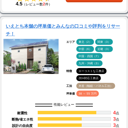
4.5
2
（レビュー数
件）
いえとち本舗の坪単価とみんなの口コミや評判をリサー
チ！
エリア
東北（2）
関東（3）
中部（6）
近畿（3）
中国・四国（7）
九州・沖縄（3）
特徴
ローコストな工務店
ZEH対応工務店
工法
木造（軸組・パネル工法）
坪単価
38 ～ 55 万円
性能レビュー
4
耐震性
点
3
断熱/省エネ性
点
3
設計の自由度
点