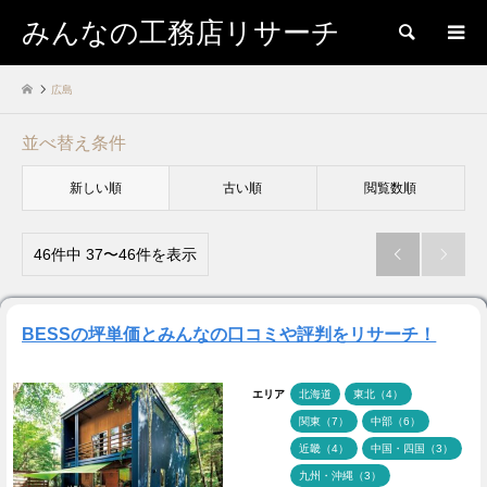
みんなの工務店リサーチ
検索
広島
並べ替え条件
新しい順
古い順
閲覧数順
46件中 37〜46件を表示


BESSの坪単価とみんなの口コミや評判をリサーチ！
エリア
北海道
東北（4）
関東（7）
中部（6）
近畿（4）
中国・四国（3）
九州・沖縄（3）