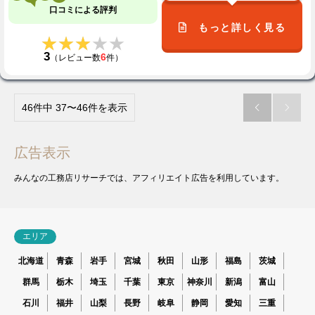
口コミによる評判
もっと詳しく見る
★★★★★
★★★★★
3
6
（レビュー数
件）
46件中 37〜46件を表示


広告表示
みんなの工務店リサーチでは、アフィリエイト広告を利用しています。
エリア
北海道
青森
岩手
宮城
秋田
山形
福島
茨城
群馬
栃木
埼玉
千葉
東京
神奈川
新潟
富山
石川
福井
山梨
長野
岐阜
静岡
愛知
三重