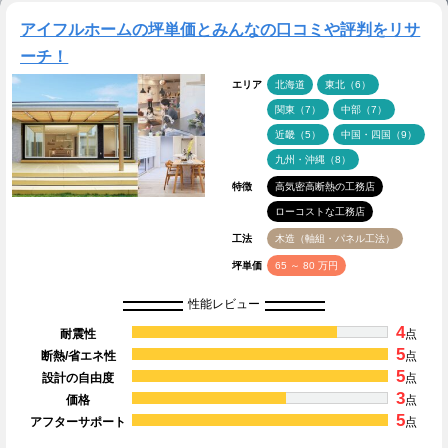
アイフルホームの坪単価とみんなの口コミや評判をリサ
ーチ！
エリア
北海道
東北（6）
関東（7）
中部（7）
近畿（5）
中国・四国（9）
九州・沖縄（8）
特徴
高気密高断熱の工務店
ローコストな工務店
工法
木造（軸組・パネル工法）
坪単価
65 ～ 80 万円
性能レビュー
4
耐震性
点
5
断熱/省エネ性
点
5
設計の自由度
点
3
価格
点
5
アフターサポート
点