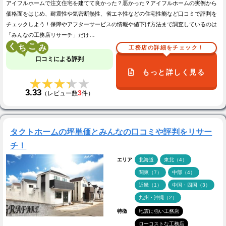
アイフルホームで注文住宅を建てて良かった？悪かった？アイフルホームの実例から
価格面をはじめ、耐震性や気密断熱性、省エネ性などの住宅性能など口コミで評判を
チェックしよう！保障やアフターサービスの情報や値下げ方法まで調査しているのは
「みんなの工務店リサーチ」だけ…
く
こ
工務店の詳細をチェック！
口コミによる評判
もっと詳しく見る
★★★★★
★★★★★
3.33
3
（レビュー数
件）
タクトホームの坪単価とみんなの口コミや評判をリサー
チ！
エリア
北海道
東北（4）
関東（7）
中部（4）
近畿（1）
中国・四国（3）
九州・沖縄（2）
特徴
地震に強い工務店
ローコストな工務店