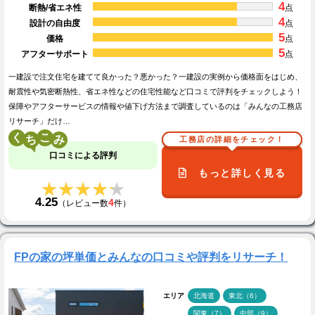
4
断熱/省エネ性
点
4
設計の自由度
点
5
価格
点
5
アフターサポート
点
一建設で注文住宅を建てて良かった？悪かった？一建設の実例から価格面をはじめ、
耐震性や気密断熱性、省エネ性などの住宅性能など口コミで評判をチェックしよう！
保障やアフターサービスの情報や値下げ方法まで調査しているのは「みんなの工務店
リサーチ」だけ…
く
こ
工務店の詳細をチェック！
口コミによる評判
もっと詳しく見る
★★★★★
★★★★★
4.25
4
（レビュー数
件）
FPの家の坪単価とみんなの口コミや評判をリサーチ！
エリア
北海道
東北（6）
関東（7）
中部（9）