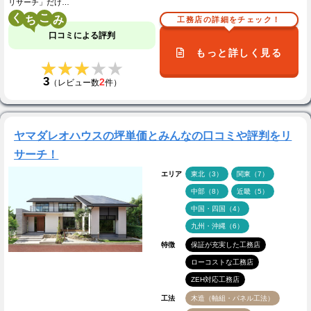
リサーチ」だけ…
く
こ
工務店の詳細をチェック！
口コミによる評判
もっと詳しく見る
★★★★★
★★★★★
3
2
（レビュー数
件）
ヤマダレオハウスの坪単価とみんなの口コミや評判をリ
サーチ！
エリア
東北（3）
関東（7）
中部（8）
近畿（5）
中国・四国（4）
九州・沖縄（6）
特徴
保証が充実した工務店
ローコストな工務店
ZEH対応工務店
工法
木造（軸組・パネル工法）