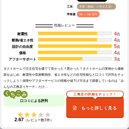
工法
木造（軸組・パネル工法）
坪単価
50 ～ 58 万円
性能レビュー
4
耐震性
点
4
断熱/省エネ性
点
5
設計の自由度
点
4
価格
点
3
アフターサポート
点
タクトホームで注文住宅を建てて良かった？悪かった？タクトホームの実例から価格
面をはじめ、耐震性や気密断熱性、省エネ性などの住宅性能など口コミで評判をチェ
ックしよう！保障やアフターサービスの情報や値下げ方法まで調査しているのは「み
んなの工務店リサーチ」だけ…
く
こ
工務店の詳細をチェック！
口コミによる評判
もっと詳しく見る
★★★★★
★★★★★
2.67
3
（レビュー数
件）