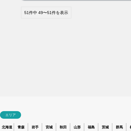
51件中 49〜51件を表示
エリア
北海道
青森
岩手
宮城
秋田
山形
福島
茨城
群馬