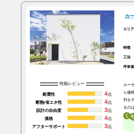
カ
エリ
特徴
工法
坪単
性能レビュー
カー
4
ら価
耐震性
点
判を
4
断熱/省エネ性
点
るの
3
設計の自由度
点
く
4
価格
点
3
アフターサポート
点