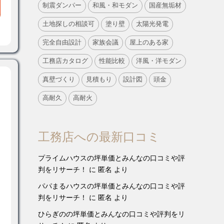
制震ダンパー
和風・和モダン
国産無垢材
土地探しの相談可
塗り壁
太陽光発電
完全自由設計
家族会議
屋上のある家
工務店カタログ
性能比較
洋風・洋モダン
真壁づくり
見積もり
設計図
頭金
高耐久
高耐火
工務店への最新口コミ
プライムハウスの坪単価とみんなの口コミや評
判をリサーチ！
に
匿名
より
パパまるハウスの坪単価とみんなの口コミや評
判をリサーチ！
に
匿名
より
ひらぎのの坪単価とみんなの口コミや評判をリ