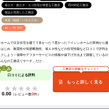
省エネ・創エネ・エコ住宅が得意な工務店
ZEH対応工務店
保証が充実した工務店
木造（軸組・パネル工法）
価
40 ～ 75 万円
ンホームで注文住宅を建てて良かった？悪かった？イシンホームの実例から価
をはじめ、耐震性や気密断熱性、省エネ性などの住宅性能など口コミで評判を
ックしよう！保障やアフターサービスの情報や値下げ方法まで調査しているの
みんなの工務店リサーチ」だけ…
こ
工務店の詳細をチェック！
口コミによる評判
もっと詳しく見る
★★★★★
★★★★★
0.00
0
（レビュー数
件）