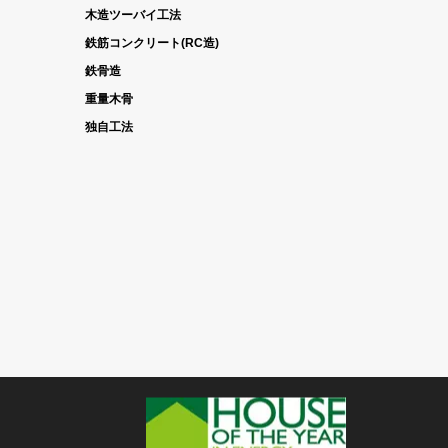
木造ツーバイ工法
鉄筋コンクリート(RC造)
鉄骨造
重量木骨
独自工法