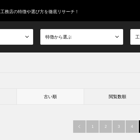
型工務店の特徴や選び方を徹底リサーチ！
特徴から選ぶ
工
古い順
閲覧数順
1
2
3
4
