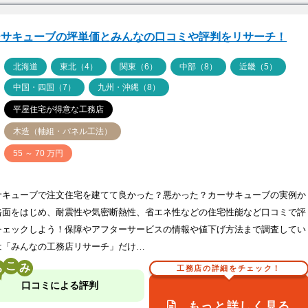
ーサキューブの坪単価とみんなの口コミや評判をリサーチ！
ア
北海道
東北（4）
関東（6）
中部（8）
近畿（5）
中国・四国（7）
九州・沖縄（8）
平屋住宅が得意な工務店
木造（軸組・パネル工法）
価
55 ～ 70 万円
サキューブで注文住宅を建てて良かった？悪かった？カーサキューブの実例か
格面をはじめ、耐震性や気密断熱性、省エネ性などの住宅性能など口コミで評
チェックしよう！保障やアフターサービスの情報や値下げ方法まで調査してい
は「みんなの工務店リサーチ」だけ…
こ
工務店の詳細をチェック！
口コミによる評判
もっと詳しく見る