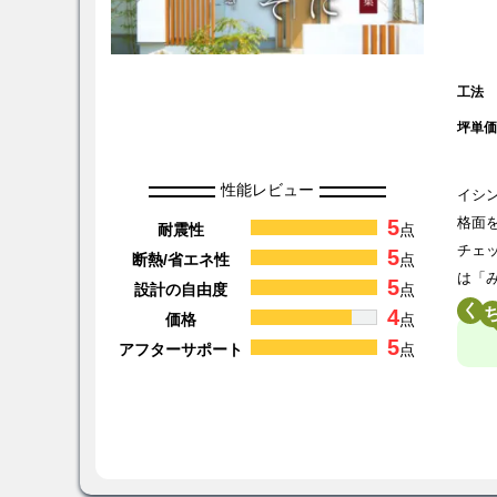
工法
坪単
性能レビュー
イシ
5
格面
耐震性
点
チェ
5
断熱/省エネ性
点
は「
5
設計の自由度
点
く
4
価格
点
5
アフターサポート
点