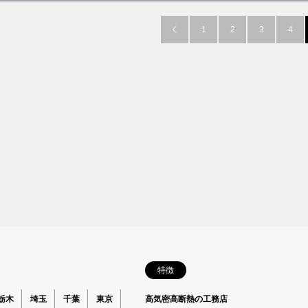
1
2
3
4

特徴
栃木
埼玉
千葉
東京
高気密高断熱の工務店