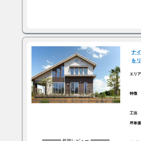
ナイ
を
エリ
特徴
工法
坪単
性能レビュー