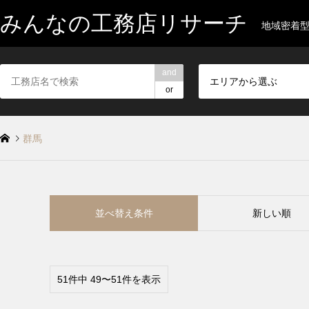
みんなの工務店リサーチ
地域密着
and
エリアから選ぶ
or
群馬
並べ替え条件
新しい順
51件中 49〜51件を表示