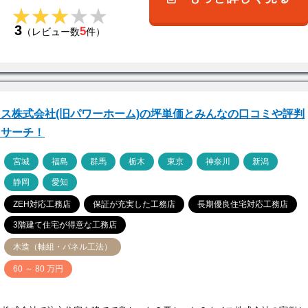
★★★★★
★★★★★
3
5
（レビュー数
件）
ス株式会社(旧パワーホーム)の坪単価とみんなの口コミや評判
リサーチ！
ア
宮城
福島
群馬
栃木
東京
神奈川
新潟
静岡
愛知
ZEH対応工務店
保証が充実した工務店
長期優良住宅対応工務店
3階建て住宅が得意な工務店
木造（軸組・パネル工法）
価
60 ～ 80 万円