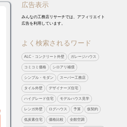
広告表示
みんなの工務店リサーチでは、アフィリエイト
広告を利用しています。
よく検索されるワード
ALC・コンクリート外壁
ガレージハウス
コミコミ価格
シロアリ補償
シンプル・モダン
スーパー工務店
タイル外壁
デザイナーズ住宅
ハイグレード住宅
モデルハウス見学
レンガ外壁
ログハウス
予算
仮契約
低炭素住宅
価格比較
全館空調