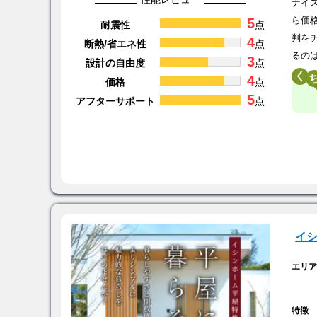
ナイ
5
ら価
耐震性
点
判を
4
断熱/省エネ性
点
るの
3
設計の自由度
点
く
4
価格
点
5
アフターサポート
点
イ
エリ
特徴