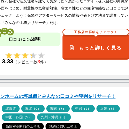
ス株式会社で注文住宅を建てて良かった？悪かった？ナイス株式会社の実例か
格面をはじめ、耐震性や気密断熱性、省エネ性などの住宅性能など口コミで評
チェックしよう！保障やアフターサービスの情報や値下げ方法まで調査してい
は「みんなの工務店リサーチ」だけ…
こ
工務店の詳細をチェック！
口コミによる評判
もっと詳しく見る
★★★★★
★★★★★
3.33
3
（レビュー数
件）
シンホームの坪単価とみんなの口コミや評判をリサーチ！
ア
北海道
東北（6）
関東（7）
中部（9）
近畿（7）
中国・四国（9）
九州・沖縄（8）
高気密高断熱の工務店
地震に強い工務店