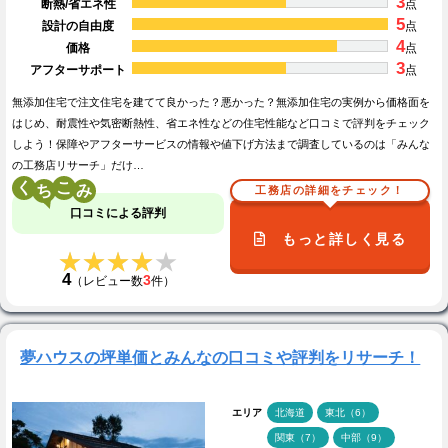
3
断熱/省エネ性
点
5
設計の自由度
点
4
価格
点
3
アフターサポート
点
無添加住宅で注文住宅を建てて良かった？悪かった？無添加住宅の実例から価格面を
はじめ、耐震性や気密断熱性、省エネ性などの住宅性能など口コミで評判をチェック
しよう！保障やアフターサービスの情報や値下げ方法まで調査しているのは「みんな
の工務店リサーチ」だけ…
く
こ
工務店の詳細をチェック！
口コミによる評判
もっと詳しく見る
★★★★★
★★★★★
4
3
（レビュー数
件）
夢ハウスの坪単価とみんなの口コミや評判をリサーチ！
エリア
北海道
東北（6）
関東（7）
中部（9）