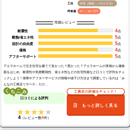
工法
木造（軸組・パネル工法）
坪単価
47 ～ 64 万円
性能レビュー
4
耐震性
点
5
断熱/省エネ性
点
5
設計の自由度
点
4
価格
点
5
アフターサポート
点
アエラホームで注文住宅を建てて良かった？悪かった？アエラホームの実例から価格
面をはじめ、耐震性や気密断熱性、省エネ性などの住宅性能など口コミで評判をチェ
ックしよう！保障やアフターサービスの情報や値下げ方法まで調査しているのは「み
んなの工務店リサーチ」だけ…
く
こ
工務店の詳細をチェック！
口コミによる評判
もっと詳しく見る
★★★★★
★★★★★
4
4
（レビュー数
件）