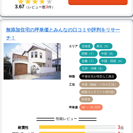
★★★★★
★★★★★
3.67
3
（レビュー数
件）
無添加住宅の坪単価とみんなの口コミや評判をリサー
チ！
エリア
北海道
東北（5）
関東（7）
中部（9）
近畿（7）
中国・四国（9）
九州・沖縄（8）
特徴
平屋住宅が得意な工務店
工法
木造（軸組・パネル工法）
鉄筋コンクリート(RC造)
鉄骨造
坪単価
60 ～ 70 万円
性能レビュー
3
耐震性
点