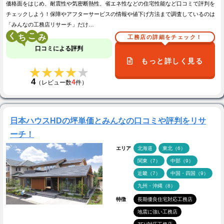
価格面をはじめ、耐震性や気密断熱性、省エネ性などの住宅性能など口コミで評判を
チェックしよう！保障やアフターサービスの情報や値下げ方法まで調査しているのは
「みんなの工務店リサーチ」だけ…
く
こ
工務店の詳細をチェック！
口コミによる評判
もっと詳しく見る
★★★★★
★★★★★
4
4
（レビュー数
件）
日本ハウスHDの坪単価とみんなの口コミや評判をリサ
ーチ！
エリア
北海道
東北（6）
関東（7）
中部（9）
近畿（7）
中国・四国（9）
九州・沖縄（8）
特徴
長期優良住宅対応工務店
地震に強い工務店