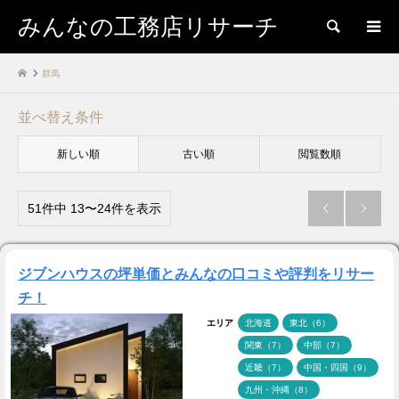
みんなの工務店リサーチ
検索
群馬
並べ替え条件
新しい順
古い順
閲覧数順
51件中 13〜24件を表示


ジブンハウスの坪単価とみんなの口コミや評判をリサー
チ！
エリア
北海道
東北（6）
関東（7）
中部（7）
近畿（7）
中国・四国（9）
九州・沖縄（8）