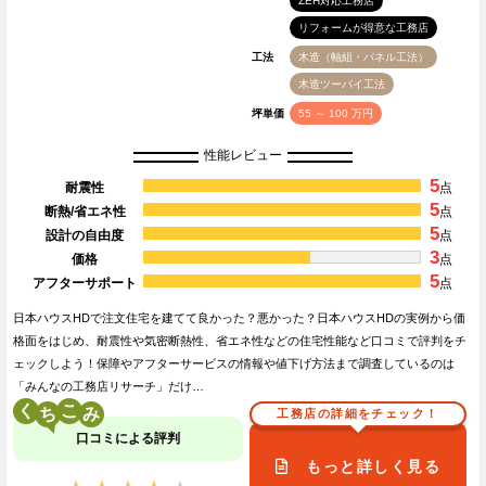
ZEH対応工務店
リフォームが得意な工務店
工法
木造（軸組・パネル工法）
木造ツーバイ工法
坪単価
55 ～ 100 万円
性能レビュー
5
耐震性
点
5
断熱/省エネ性
点
5
設計の自由度
点
3
価格
点
5
アフターサポート
点
日本ハウスHDで注文住宅を建てて良かった？悪かった？日本ハウスHDの実例から価
格面をはじめ、耐震性や気密断熱性、省エネ性などの住宅性能など口コミで評判をチ
ェックしよう！保障やアフターサービスの情報や値下げ方法まで調査しているのは
「みんなの工務店リサーチ」だけ…
く
こ
工務店の詳細をチェック！
口コミによる評判
もっと詳しく見る