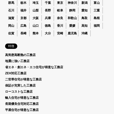
群馬
栃木
埼玉
千葉
東京
神奈川
新潟
富山
石川
福井
山梨
長野
岐阜
静岡
愛知
三重
滋賀
京都
大阪
兵庫
奈良
和歌山
鳥取
島根
岡山
広島
山口
徳島
香川
愛媛
高知
福岡
佐賀
長崎
熊本
大分
宮崎
鹿児島
沖縄
特徴
高気密高断熱の工務店
地震に強い工務店
省エネ・創エネ・エコ住宅が得意な工務店
ZEH対応工務店
二世帯住宅が得意な工務店
保証が充実した工務店
ローコストな工務店
輸入住宅が得意な工務店
長期優良住宅対応工務店
平屋住宅が得意な工務店