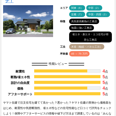
チ！
エリア
関東（6）
中部（2）
近畿（7）
中国・四国（2）
特徴
高気密高断熱の工務店
地震に強い工務店
省エネ・創エネ・エコ住宅が得
意な工務店
工法
木造（軸組・パネル工法）
坪単価
45 ～ 75 万円
性能レビュー
4
耐震性
点
5
断熱/省エネ性
点
5
設計の自由度
点
4
価格
点
5
アフターサポート
点
ヤマト住建で注文住宅を建てて良かった？悪かった？ヤマト住建の実例から価格面を
はじめ、耐震性や気密断熱性、省エネ性などの住宅性能など口コミで評判をチェック
しよう！保障やアフターサービスの情報や値下げ方法まで調査しているのは「みんな