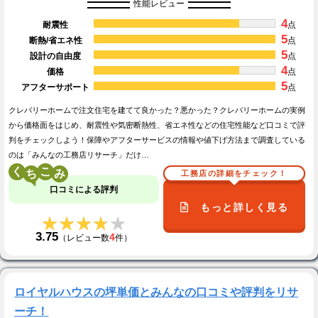
性能レビュー
4
耐震性
点
5
断熱/省エネ性
点
5
設計の自由度
点
4
価格
点
5
アフターサポート
点
クレバリーホームで注文住宅を建てて良かった？悪かった？クレバリーホームの実例
から価格面をはじめ、耐震性や気密断熱性、省エネ性などの住宅性能など口コミで評
判をチェックしよう！保障やアフターサービスの情報や値下げ方法まで調査している
のは「みんなの工務店リサーチ」だけ…
く
こ
工務店の詳細をチェック！
口コミによる評判
もっと詳しく見る
★★★★★
★★★★★
3.75
4
（レビュー数
件）
ロイヤルハウスの坪単価とみんなの口コミや評判をリサ
ーチ！