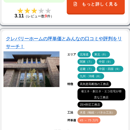
もっと詳しく見る
★★★★★
★★★★★
3.11
9
（レビュー数
件）
クレバリーホームの坪単価とみんなの口コミや評判をリ
サーチ！
エリア
北海道
東北（6）
関東（7）
中部（9）
近畿（7）
中国・四国（9）
九州・沖縄（8）
特徴
高気密高断熱の工務店
省エネ・創エネ・エコ住宅が得
意な工務店
ZEH対応工務店
工法
木造（軸組・パネル工法）
坪単価
45 ～ 75 万円