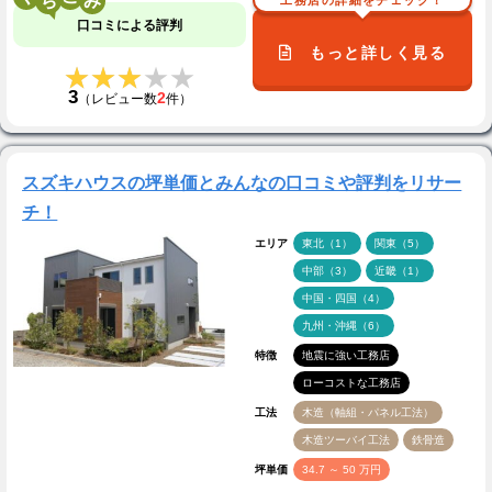
口コミによる評判
もっと詳しく見る
★★★★★
★★★★★
3
2
（レビュー数
件）
スズキハウスの坪単価とみんなの口コミや評判をリサー
チ！
エリア
東北（1）
関東（5）
中部（3）
近畿（1）
中国・四国（4）
九州・沖縄（6）
特徴
地震に強い工務店
ローコストな工務店
工法
木造（軸組・パネル工法）
木造ツーバイ工法
鉄骨造
坪単価
34.7 ～ 50 万円