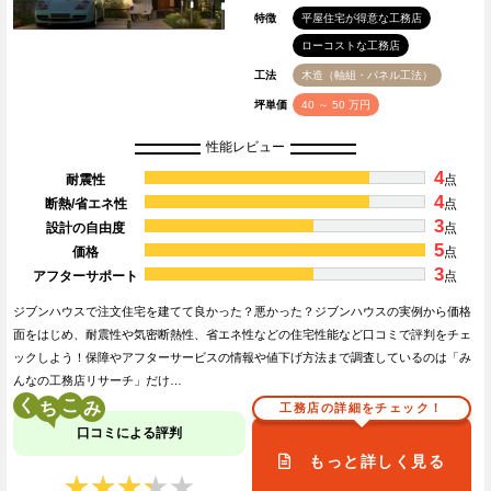
特徴
平屋住宅が得意な工務店
ローコストな工務店
工法
木造（軸組・パネル工法）
坪単価
40 ～ 50 万円
性能レビュー
4
耐震性
点
4
断熱/省エネ性
点
3
設計の自由度
点
5
価格
点
3
アフターサポート
点
ジブンハウスで注文住宅を建てて良かった？悪かった？ジブンハウスの実例から価格
面をはじめ、耐震性や気密断熱性、省エネ性などの住宅性能など口コミで評判をチェ
ックしよう！保障やアフターサービスの情報や値下げ方法まで調査しているのは「み
んなの工務店リサーチ」だけ…
く
こ
工務店の詳細をチェック！
口コミによる評判
もっと詳しく見る
★★★★★
★★★★★