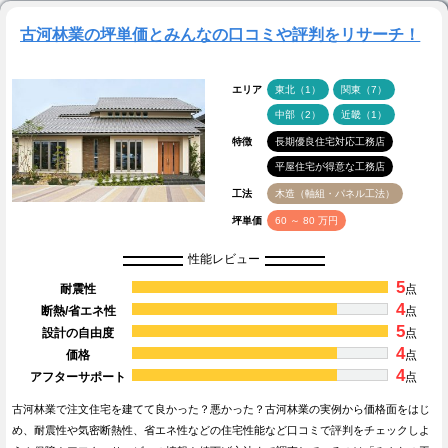
古河林業の坪単価とみんなの口コミや評判をリサーチ！
エリア
東北（1）
関東（7）
中部（2）
近畿（1）
特徴
長期優良住宅対応工務店
平屋住宅が得意な工務店
工法
木造（軸組・パネル工法）
坪単価
60 ～ 80 万円
性能レビュー
5
耐震性
点
4
断熱/省エネ性
点
5
設計の自由度
点
4
価格
点
4
アフターサポート
点
古河林業で注文住宅を建てて良かった？悪かった？古河林業の実例から価格面をはじ
め、耐震性や気密断熱性、省エネ性などの住宅性能など口コミで評判をチェックしよ