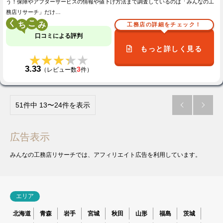
う！保障やアフターサービスの情報や値下げ方法まで調査しているのは「みんなの工
務店リサーチ」だけ…
く
こ
工務店の詳細をチェック！
口コミによる評判
もっと詳しく見る
★★★★★
★★★★★
3.33
3
（レビュー数
件）
51件中 13〜24件を表示


広告表示
みんなの工務店リサーチでは、アフィリエイト広告を利用しています。
エリア
北海道
青森
岩手
宮城
秋田
山形
福島
茨城