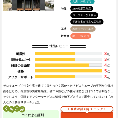
九州・沖縄（7）
特徴
ZEH対応工務店
ローコストな工務店
平屋住宅が得意な工務店
工法
木造ツーバイ工法
坪単価
35 ～ 55 万円
性能レビュー
3
耐震性
点
3
断熱/省エネ性
点
4
設計の自由度
点
5
価格
点
3
アフターサポート
点
ゼロキューブで注文住宅を建てて良かった？悪かった？ゼロキューブの実例から価格
面をはじめ、耐震性や気密断熱性、省エネ性などの住宅性能など口コミで評判をチェ
ックしよう！保障やアフターサービスの情報や値下げ方法まで調査しているのは「み
んなの工務店リサーチ」だけ…
く
こ
工務店の詳細をチェック！
口コミによる評判