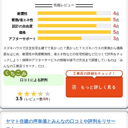
性能レビュー
4
耐震性
点
5
断熱/省エネ性
点
4
設計の自由度
点
5
価格
点
3
アフターサポート
点
スズキハウスで注文住宅を建てて良かった？悪かった？スズキハウスの実例から価格
面をはじめ、耐震性や気密断熱性、省エネ性などの住宅性能など口コミで評判をチェ
ックしよう！保障やアフターサービスの情報や値下げ方法まで調査しているのは「み
んなの工務店リサーチ」だけ…
く
こ
工務店の詳細をチェック！
口コミによる評判
もっと詳しく見る
★★★★★
★★★★★
3.5
4
（レビュー数
件）
ヤマト住建の坪単価とみんなの口コミや評判をリサー