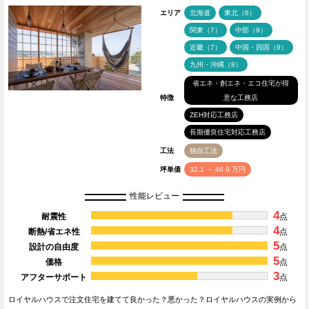
エリア
北海道
東北（6）
関東（7）
中部（9）
近畿（7）
中国・四国（9）
九州・沖縄（8）
省エネ・創エネ・エコ住宅が得
特徴
意な工務店
ZEH対応工務店
長期優良住宅対応工務店
工法
独自工法
坪単価
32.1 ～ 46.9 万円
性能レビュー
4
耐震性
点
4
断熱/省エネ性
点
5
設計の自由度
点
5
価格
点
3
アフターサポート
点
ロイヤルハウスで注文住宅を建てて良かった？悪かった？ロイヤルハウスの実例から