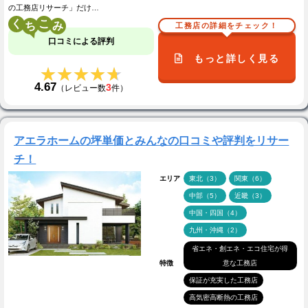
の工務店リサーチ」だけ…
く
こ
工務店の詳細をチェック！
口コミによる評判
もっと詳しく見る
★★★★★
★★★★★
4.67
3
（レビュー数
件）
アエラホームの坪単価とみんなの口コミや評判をリサー
チ！
エリア
東北（3）
関東（6）
中部（5）
近畿（3）
中国・四国（4）
九州・沖縄（2）
省エネ・創エネ・エコ住宅が得
特徴
意な工務店
保証が充実した工務店
高気密高断熱の工務店