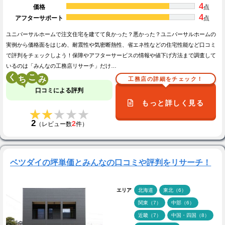
4
価格
点
4
アフターサポート
点
ユニバーサルホームで注文住宅を建てて良かった？悪かった？ユニバーサルホームの
実例から価格面をはじめ、耐震性や気密断熱性、省エネ性などの住宅性能など口コミ
で評判をチェックしよう！保障やアフターサービスの情報や値下げ方法まで調査して
いるのは「みんなの工務店リサーチ」だけ…
く
こ
工務店の詳細をチェック！
口コミによる評判
もっと詳しく見る
★★★★★
★★★★★
2
2
（レビュー数
件）
ベツダイの坪単価とみんなの口コミや評判をリサーチ！
エリア
北海道
東北（6）
関東（7）
中部（6）
近畿（7）
中国・四国（8）