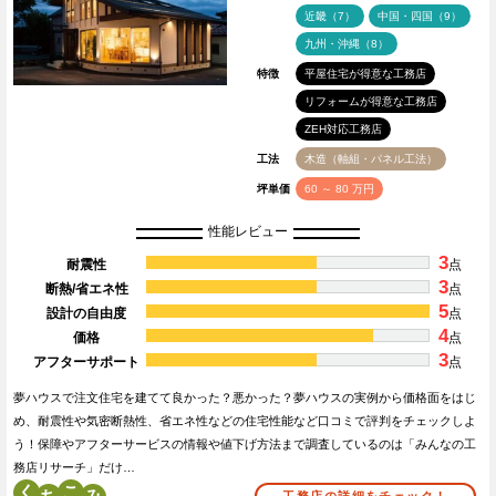
近畿（7）
中国・四国（9）
九州・沖縄（8）
特徴
平屋住宅が得意な工務店
リフォームが得意な工務店
ZEH対応工務店
工法
木造（軸組・パネル工法）
坪単価
60 ～ 80 万円
性能レビュー
3
耐震性
点
3
断熱/省エネ性
点
5
設計の自由度
点
4
価格
点
3
アフターサポート
点
夢ハウスで注文住宅を建てて良かった？悪かった？夢ハウスの実例から価格面をはじ
め、耐震性や気密断熱性、省エネ性などの住宅性能など口コミで評判をチェックしよ
う！保障やアフターサービスの情報や値下げ方法まで調査しているのは「みんなの工
務店リサーチ」だけ…
く
こ
工務店の詳細をチェック！