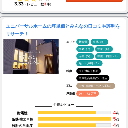
3.33
3
（レビュー数
件）
ユニバーサルホームの坪単価とみんなの口コミや評判を
リサーチ！
エリア
北海道
東北（5）
関東（7）
中部（6）
近畿（5）
中国・四国（7）
九州・沖縄（8）
特徴
ZEH対応工務店
高気密高断熱の工務店
工法
木造（軸組・パネル工法）
坪単価
50 ～ 72 万円
性能レビュー
4
耐震性
点
5
断熱/省エネ性
点
4
設計の自由度
点