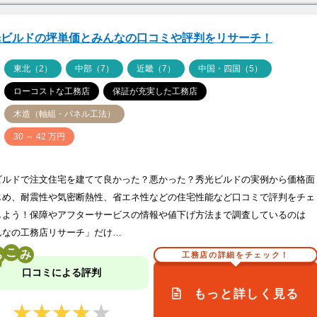
光ビルドの坪単価とみんなの口コミや評判をリサーチ！
ア
東北（2）
中部（7）
近畿（7）
中国・四国（5）
ローコストな工務店
保証が充実した工務店
木造（軸組・パネル工法）
価
30 ～ 42 万円
ビルドで注文住宅を建てて良かった？悪かった？秀光ビルドの実例から価格面
じめ、耐震性や気密断熱性、省エネ性などの住宅性能など口コミで評判をチェ
しよう！保障やアフターサービスの情報や値下げ方法まで調査しているのは
んなの工務店リサーチ」だけ…
こ
工務店の詳細をチェック！
口コミによる評判
もっと詳しく見る
★★★★★
★★★★★