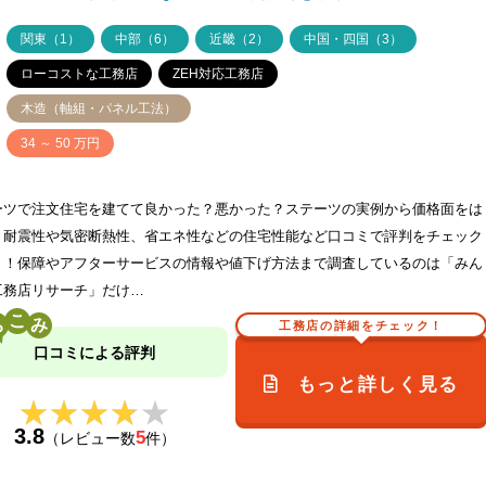
ア
関東（1）
中部（6）
近畿（2）
中国・四国（3）
ローコストな工務店
ZEH対応工務店
木造（軸組・パネル工法）
価
34 ～ 50 万円
ーツで注文住宅を建てて良かった？悪かった？ステーツの実例から価格面をは
、耐震性や気密断熱性、省エネ性などの住宅性能など口コミで評判をチェック
う！保障やアフターサービスの情報や値下げ方法まで調査しているのは「みん
工務店リサーチ」だけ…
こ
工務店の詳細をチェック！
口コミによる評判
もっと詳しく見る
★★★★★
★★★★★
3.8
5
（レビュー数
件）