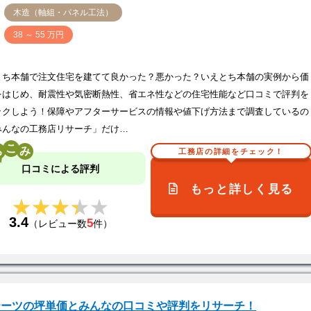
木造（軸組・パネル工法）
価
38 ～ 55 万円
とち本舗で注文住宅を建てて良かった？悪かった？いえとち本舗の実例から価
をはじめ、耐震性や気密断熱性、省エネ性などの住宅性能など口コミで評判を
ックしよう！保障やアフターサービスの情報や値下げ方法まで調査しているの
みんなの工務店リサーチ」だけ…
こ
工務店の詳細をチェック！
口コミによる評判
もっと詳しく見る
★★★★★
★★★★★
3.4
5
（レビュー数
件）
テーツの坪単価とみんなの口コミや評判をリサーチ！