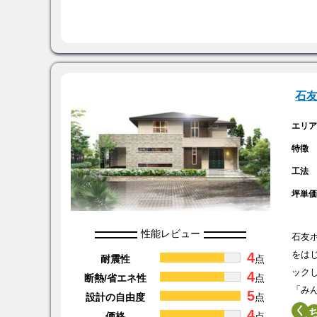
石
エリ
特徴
工法
坪単
性能レビュー
石友
4
をは
耐震性
点
ック
4
断熱/省エネ性
点
「み
5
設計の自由度
点
く
4
価格
点