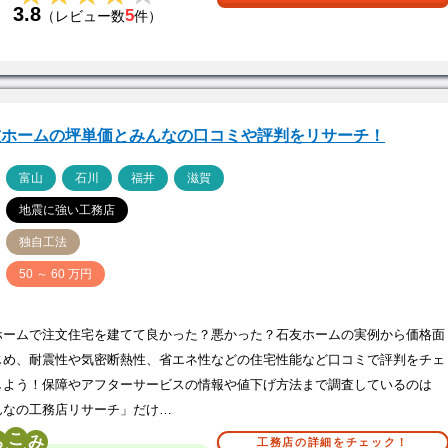
3.8
5
（レビュー数
件）
友ホームの坪単価とみんなの口コミや評判をリサーチ！
ア
富山
石川
福井
滋賀
地震に強い工務店
独自工法
価
50 ～ 60 万円
ホームで注文住宅を建てて良かった？悪かった？石友ホームの実例から価格面
じめ、耐震性や気密断熱性、省エネ性などの住宅性能など口コミで評判をチェ
しよう！保障やアフターサービスの情報や値下げ方法まで調査しているのは
んなの工務店リサーチ」だけ…
こ
工務店の詳細をチェック！