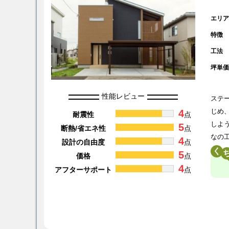
エリ
特徴
工法
坪単
性能レビュー
ステ
4
じめ
耐震性
点
しよ
5
断熱/省エネ性
点
なの
4
設計の自由度
点
く
5
価格
点
4
アフターサポート
点