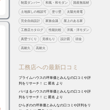
制震ダンパー
和風・和モダン
国産無垢材
土地探しの相談可
塗り壁
太陽光発電
完全自由設計
家族会議
屋上のある家
工務店カタログ
性能比較
洋風・洋モダン
真壁づくり
見積もり
設計図
頭金
高耐久
高耐火
工務店への最新口コミ
プライムハウスの坪単価とみんなの口コミや評
判をリサーチ！
に
匿名
より
パパまるハウスの坪単価とみんなの口コミや評
判をリサーチ！
に
匿名
より
ひらぎのの坪単価とみんなの口コミや評判をリ