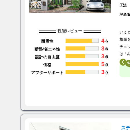
工法
坪単
性能レビュー
いえ
4
格面
耐震性
点
チェ
3
断熱/省エネ性
点
は「
3
設計の自由度
点
く
5
価格
点
3
アフターサポート
点
ス