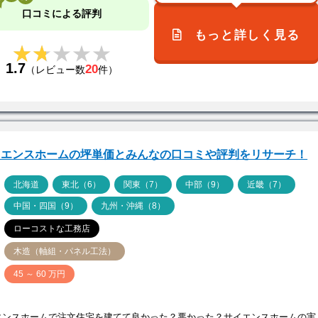
口コミによる評判
もっと詳しく見る
★★★★★
★★★★★
1.7
20
（レビュー数
件）
イエンスホームの坪単価とみんなの口コミや評判をリサーチ！
ア
北海道
東北（6）
関東（7）
中部（9）
近畿（7）
中国・四国（9）
九州・沖縄（8）
ローコストな工務店
木造（軸組・パネル工法）
価
45 ～ 60 万円
エンスホームで注文住宅を建てて良かった？悪かった？サイエンスホームの実