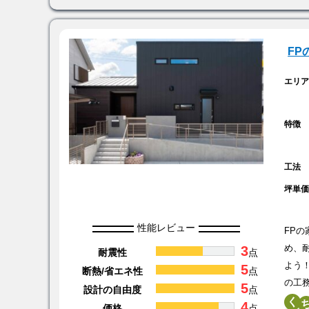
F
エリ
特徴
工法
坪単
性能レビュー
FP
3
め、
耐震性
点
よう
5
断熱/省エネ性
点
の工
5
設計の自由度
点
く
4
価格
点