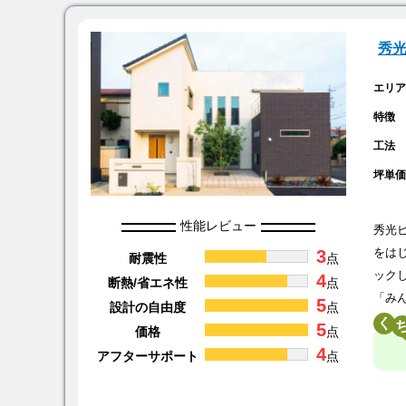
秀
エリ
特徴
工法
坪単
性能レビュー
秀光
3
をは
耐震性
点
ック
4
断熱/省エネ性
点
「み
5
設計の自由度
点
く
5
価格
点
4
アフターサポート
点