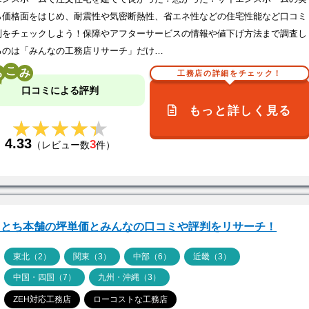
ら価格面をはじめ、耐震性や気密断熱性、省エネ性などの住宅性能など口コミ
判をチェックしよう！保障やアフターサービスの情報や値下げ方法まで調査し
るのは「みんなの工務店リサーチ」だけ…
こ
工務店の詳細をチェック！
口コミによる評判
もっと詳しく見る
★★★★★
★★★★★
4.33
3
（レビュー数
件）
えとち本舗の坪単価とみんなの口コミや評判をリサーチ！
ア
東北（2）
関東（3）
中部（6）
近畿（3）
中国・四国（7）
九州・沖縄（3）
ZEH対応工務店
ローコストな工務店