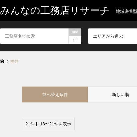
みんなの工務店リサーチ
地域密着
and
エリアから選ぶ
or
福井
並べ替え条件
新しい順
21件中 13〜21件を表示