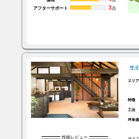
3
アフターサポート
点
サ
エリ
特徴
工法
坪単
性能レビュー
サイ