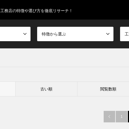
型工務店の特徴や選び方を徹底リサーチ！
特徴から選ぶ
工
古い順
閲覧数順
1
