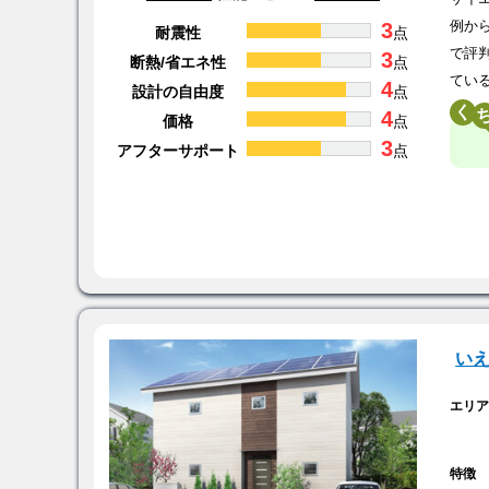
3
例か
耐震性
点
で評
3
断熱/省エネ性
点
てい
4
設計の自由度
点
く
4
価格
点
3
アフターサポート
点
い
エリ
特徴