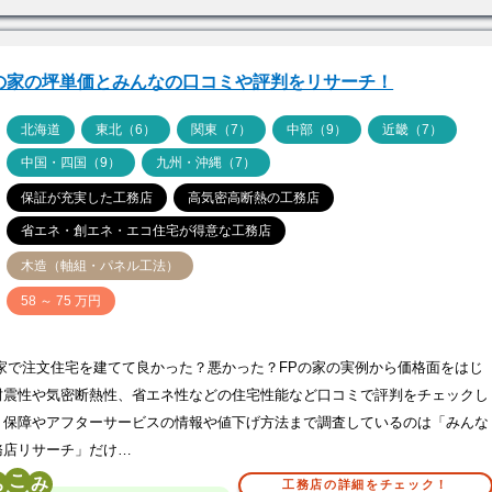
Pの家の坪単価とみんなの口コミや評判をリサーチ！
ア
北海道
東北（6）
関東（7）
中部（9）
近畿（7）
中国・四国（9）
九州・沖縄（7）
保証が充実した工務店
高気密高断熱の工務店
省エネ・創エネ・エコ住宅が得意な工務店
木造（軸組・パネル工法）
価
58 ～ 75 万円
の家で注文住宅を建てて良かった？悪かった？FPの家の実例から価格面をはじ
耐震性や気密断熱性、省エネ性などの住宅性能など口コミで評判をチェックし
！保障やアフターサービスの情報や値下げ方法まで調査しているのは「みんな
務店リサーチ」だけ…
こ
工務店の詳細をチェック！