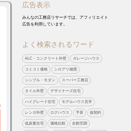
広告表示
みんなの工務店リサーチでは、アフィリエイト
広告を利用しています。
よく検索されるワード
ALC・コンクリート外壁
ガレージハウス
コミコミ価格
シロアリ補償
シンプル・モダン
スーパー工務店
タイル外壁
デザイナーズ住宅
ハイグレード住宅
モデルハウス見学
レンガ外壁
ログハウス
予算
仮契約
低炭素住宅
価格比較
全館空調