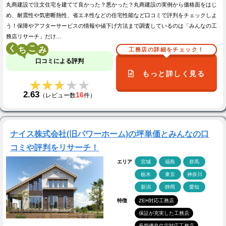
丸商建設で注文住宅を建てて良かった？悪かった？丸商建設の実例から価格面をはじ
め、耐震性や気密断熱性、省エネ性などの住宅性能など口コミで評判をチェックしよ
う！保障やアフターサービスの情報や値下げ方法まで調査しているのは「みんなの工
務店リサーチ」だけ…
く
こ
工務店の詳細をチェック！
口コミによる評判
もっと詳しく見る
★★★★★
★★★★★
2.63
16
（レビュー数
件）
ナイス株式会社(旧パワーホーム)の坪単価とみんなの口
コミや評判をリサーチ！
エリア
宮城
福島
群馬
栃木
東京
神奈川
新潟
静岡
愛知
特徴
ZEH対応工務店
保証が充実した工務店
長期優良住宅対応工務店