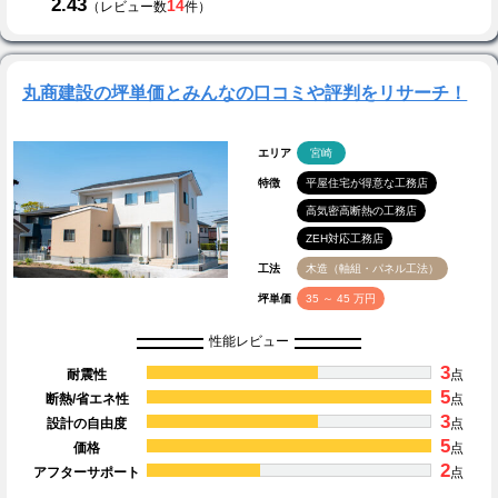
2.43
14
（レビュー数
件）
丸商建設の坪単価とみんなの口コミや評判をリサーチ！
エリア
宮崎
特徴
平屋住宅が得意な工務店
高気密高断熱の工務店
ZEH対応工務店
工法
木造（軸組・パネル工法）
坪単価
35 ～ 45 万円
性能レビュー
3
耐震性
点
5
断熱/省エネ性
点
3
設計の自由度
点
5
価格
点
2
アフターサポート
点