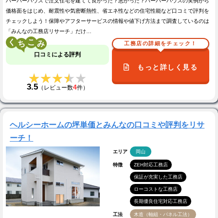
ハーバーハウスで注文住宅を建てて良かった？悪かった？ハーバーハウスの実例から
価格面をはじめ、耐震性や気密断熱性、省エネ性などの住宅性能など口コミで評判を
チェックしよう！保障やアフターサービスの情報や値下げ方法まで調査しているのは
「みんなの工務店リサーチ」だけ…
く
こ
工務店の詳細をチェック！
口コミによる評判
もっと詳しく見る
★★★★★
★★★★★
3.5
4
（レビュー数
件）
ヘルシーホームの坪単価とみんなの口コミや評判をリサ
ーチ！
エリア
岡山
特徴
ZEH対応工務店
保証が充実した工務店
ローコストな工務店
長期優良住宅対応工務店
工法
木造（軸組・パネル工法）