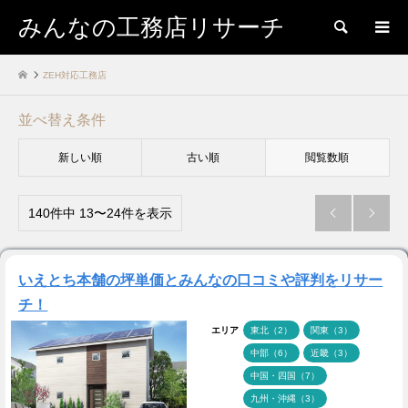
みんなの工務店リサーチ
検索
ZEH対応工務店
並べ替え条件
新しい順
古い順
閲覧数順
140件中 13〜24件を表示


いえとち本舗の坪単価とみんなの口コミや評判をリサー
チ！
エリア
東北（2）
関東（3）
中部（6）
近畿（3）
中国・四国（7）
九州・沖縄（3）