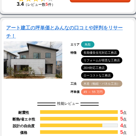
3.4
5
（レビュー数
件）
アート建工の坪単価とみんなの口コミや評判をリサー
チ！
エリア
鳥取
特徴
長期優良住宅対応工務店
リフォームが得意な工務店
ZEH対応工務店
ローコストな工務店
工法
木造（軸組・パネル工法）
坪単価
45 ～ 55 万円
性能レビュー
5
耐震性
点
5
断熱/省エネ性
点
4
設計の自由度
点
5
価格
点