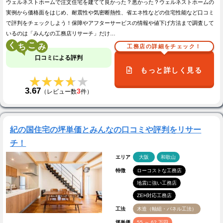
ウェルネストホームで注文住宅を建てて良かった？悪かった？ウェルネストホームの
実例から価格面をはじめ、耐震性や気密断熱性、省エネ性などの住宅性能など口コミ
で評判をチェックしよう！保障やアフターサービスの情報や値下げ方法まで調査して
いるのは「みんなの工務店リサーチ」だけ…
く
こ
工務店の詳細をチェック！
口コミによる評判
もっと詳しく見る
★★★★★
★★★★★
3.67
3
（レビュー数
件）
紀の国住宅の坪単価とみんなの口コミや評判をリサー
チ！
エリア
大阪
和歌山
特徴
ローコストな工務店
地震に強い工務店
ZEH対応工務店
工法
木造（軸組・パネル工法）
坪単価
55 ～ 62 万円