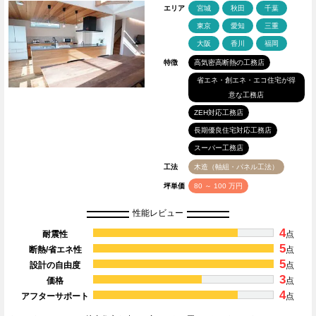
エリア
宮城
秋田
千葉
東京
愛知
三重
大阪
香川
福岡
特徴
高気密高断熱の工務店
省エネ・創エネ・エコ住宅が得
意な工務店
ZEH対応工務店
長期優良住宅対応工務店
スーパー工務店
工法
木造（軸組・パネル工法）
坪単価
80 ～ 100 万円
性能レビュー
4
耐震性
点
5
断熱/省エネ性
点
5
設計の自由度
点
3
価格
点
4
アフターサポート
点