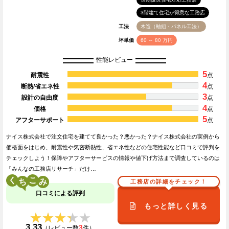
3階建て住宅が得意な工務店
工法
木造（軸組・パネル工法）
坪単価
60 ～ 80 万円
性能レビュー
5
耐震性
点
4
断熱/省エネ性
点
3
設計の自由度
点
4
価格
点
5
アフターサポート
点
ナイス株式会社で注文住宅を建てて良かった？悪かった？ナイス株式会社の実例から
価格面をはじめ、耐震性や気密断熱性、省エネ性などの住宅性能など口コミで評判を
チェックしよう！保障やアフターサービスの情報や値下げ方法まで調査しているのは
「みんなの工務店リサーチ」だけ…
く
こ
工務店の詳細をチェック！
口コミによる評判
もっと詳しく見る
★★★★★
★★★★★
3.33
3
（レビュー数
件）