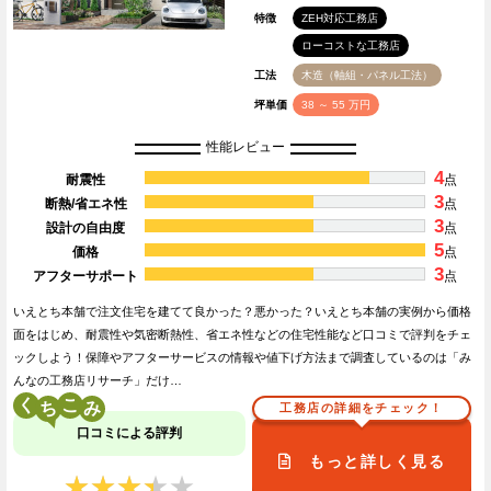
特徴
ZEH対応工務店
ローコストな工務店
工法
木造（軸組・パネル工法）
坪単価
38 ～ 55 万円
性能レビュー
4
耐震性
点
3
断熱/省エネ性
点
3
設計の自由度
点
5
価格
点
3
アフターサポート
点
いえとち本舗で注文住宅を建てて良かった？悪かった？いえとち本舗の実例から価格
面をはじめ、耐震性や気密断熱性、省エネ性などの住宅性能など口コミで評判をチェ
ックしよう！保障やアフターサービスの情報や値下げ方法まで調査しているのは「み
んなの工務店リサーチ」だけ…
く
こ
工務店の詳細をチェック！
口コミによる評判
もっと詳しく見る
★★★★★
★★★★★