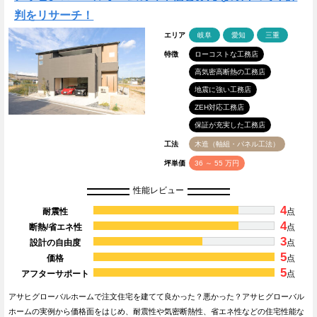
判をリサーチ！
エリア
岐阜
愛知
三重
特徴
ローコストな工務店
高気密高断熱の工務店
地震に強い工務店
ZEH対応工務店
保証が充実した工務店
工法
木造（軸組・パネル工法）
坪単価
36 ～ 55 万円
性能レビュー
4
耐震性
点
4
断熱/省エネ性
点
3
設計の自由度
点
5
価格
点
5
アフターサポート
点
アサヒグローバルホームで注文住宅を建てて良かった？悪かった？アサヒグローバル
ホームの実例から価格面をはじめ、耐震性や気密断熱性、省エネ性などの住宅性能な