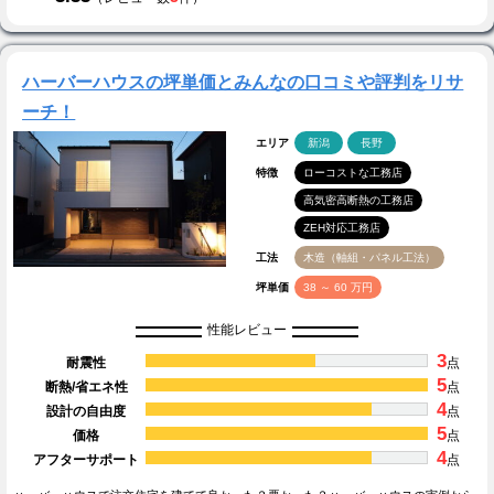
ハーバーハウスの坪単価とみんなの口コミや評判をリサ
ーチ！
エリア
新潟
長野
特徴
ローコストな工務店
高気密高断熱の工務店
ZEH対応工務店
工法
木造（軸組・パネル工法）
坪単価
38 ～ 60 万円
性能レビュー
3
耐震性
点
5
断熱/省エネ性
点
4
設計の自由度
点
5
価格
点
4
アフターサポート
点