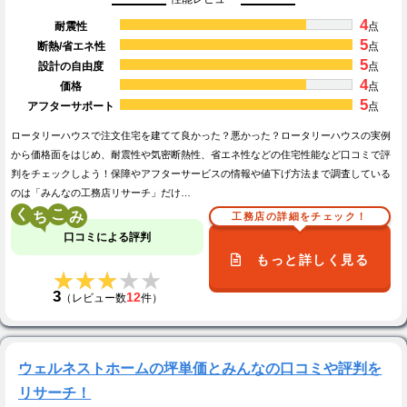
4
耐震性
点
5
断熱/省エネ性
点
5
設計の自由度
点
4
価格
点
5
アフターサポート
点
ロータリーハウスで注文住宅を建てて良かった？悪かった？ロータリーハウスの実例
から価格面をはじめ、耐震性や気密断熱性、省エネ性などの住宅性能など口コミで評
判をチェックしよう！保障やアフターサービスの情報や値下げ方法まで調査している
のは「みんなの工務店リサーチ」だけ…
く
こ
工務店の詳細をチェック！
口コミによる評判
もっと詳しく見る
★★★★★
★★★★★
3
12
（レビュー数
件）
ウェルネストホームの坪単価とみんなの口コミや評判を
リサーチ！