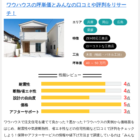
ワウハウスの坪単価とみんなの口コミや評判をリサー
チ！
エリア
兵庫
岡山
広島
愛媛
特徴
ZEH対応工務店
ローコストな工務店
工法
木造（軸組・パネル工法）
坪単価
40 ～ 50 万円
性能レビュー
4
耐震性
点
4
断熱/省エネ性
点
3
設計の自由度
点
5
価格
点
3
アフターサポート
点
ワウハウスで注文住宅を建てて良かった？悪かった？ワウハウスの実例から価格面を
はじめ、耐震性や気密断熱性、省エネ性などの住宅性能など口コミで評判をチェック
しよう！保障やアフターサービスの情報や値下げ方法まで調査しているのは「みんな