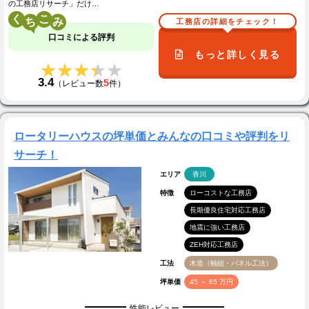
の工務店リサーチ」だけ…
く
こ
工務店の詳細をチェック！
口コミによる評判
もっと詳しく見る
★★★★★
★★★★★
3.4
5
（レビュー数
件）
ロータリーハウスの坪単価とみんなの口コミや評判をリ
サーチ！
エリア
香川
特徴
ローコストな工務店
長期優良住宅対応工務店
地震に強い工務店
ZEH対応工務店
工法
木造（軸組・パネル工法）
坪単価
45 ～ 65 万円
性能レビュー