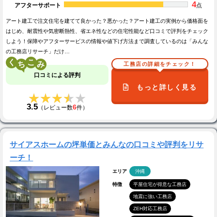
4
アフターサポート
点
アート建工で注文住宅を建てて良かった？悪かった？アート建工の実例から価格面を
はじめ、耐震性や気密断熱性、省エネ性などの住宅性能など口コミで評判をチェック
しよう！保障やアフターサービスの情報や値下げ方法まで調査しているのは「みんな
の工務店リサーチ」だけ…
く
こ
工務店の詳細をチェック！
口コミによる評判
もっと詳しく見る
★★★★★
★★★★★
3.5
6
（レビュー数
件）
サイアスホームの坪単価とみんなの口コミや評判をリサ
ーチ！
エリア
沖縄
特徴
平屋住宅が得意な工務店
地震に強い工務店
ZEH対応工務店