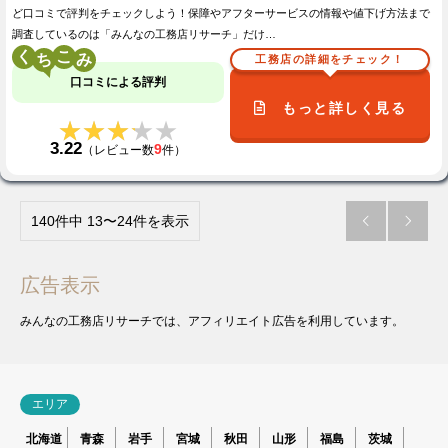
ど口コミで評判をチェックしよう！保障やアフターサービスの情報や値下げ方法まで
調査しているのは「みんなの工務店リサーチ」だけ…
く
こ
工務店の詳細をチェック！
口コミによる評判
もっと詳しく見る
★★★★★
★★★★★
3.22
9
（レビュー数
件）
140件中 13〜24件を表示


広告表示
みんなの工務店リサーチでは、アフィリエイト広告を利用しています。
エリア
北海道
青森
岩手
宮城
秋田
山形
福島
茨城