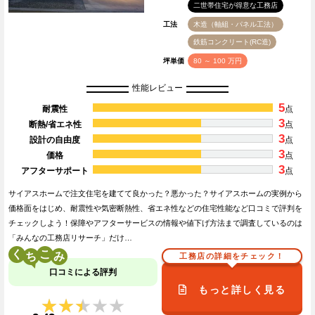
二世帯住宅が得意な工務店
工法
木造（軸組・パネル工法）
鉄筋コンクリート(RC造)
坪単価
80 ～ 100 万円
性能レビュー
5
耐震性
点
3
断熱/省エネ性
点
3
設計の自由度
点
3
価格
点
3
アフターサポート
点
サイアスホームで注文住宅を建てて良かった？悪かった？サイアスホームの実例から
価格面をはじめ、耐震性や気密断熱性、省エネ性などの住宅性能など口コミで評判を
チェックしよう！保障やアフターサービスの情報や値下げ方法まで調査しているのは
「みんなの工務店リサーチ」だけ…
く
こ
工務店の詳細をチェック！
口コミによる評判
もっと詳しく見る
★★★★★
★★★★★