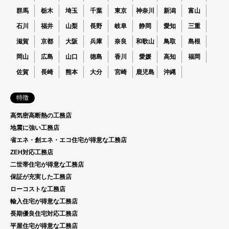
群馬
栃木
埼玉
千葉
東京
神奈川
新潟
富山
石川
福井
山梨
長野
岐阜
静岡
愛知
三重
滋賀
京都
大阪
兵庫
奈良
和歌山
鳥取
島根
岡山
広島
山口
徳島
香川
愛媛
高知
福岡
佐賀
長崎
熊本
大分
宮崎
鹿児島
沖縄
特徴
高気密高断熱の工務店
地震に強い工務店
省エネ・創エネ・エコ住宅が得意な工務店
ZEH対応工務店
二世帯住宅が得意な工務店
保証が充実した工務店
ローコストな工務店
輸入住宅が得意な工務店
長期優良住宅対応工務店
平屋住宅が得意な工務店