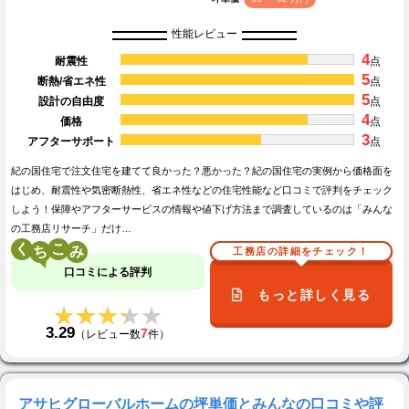
性能レビュー
4
耐震性
点
5
断熱/省エネ性
点
5
設計の自由度
点
4
価格
点
3
アフターサポート
点
紀の国住宅で注文住宅を建てて良かった？悪かった？紀の国住宅の実例から価格面を
はじめ、耐震性や気密断熱性、省エネ性などの住宅性能など口コミで評判をチェック
しよう！保障やアフターサービスの情報や値下げ方法まで調査しているのは「みんな
の工務店リサーチ」だけ…
く
こ
工務店の詳細をチェック！
口コミによる評判
もっと詳しく見る
★★★★★
★★★★★
3.29
7
（レビュー数
件）
アサヒグローバルホームの坪単価とみんなの口コミや評