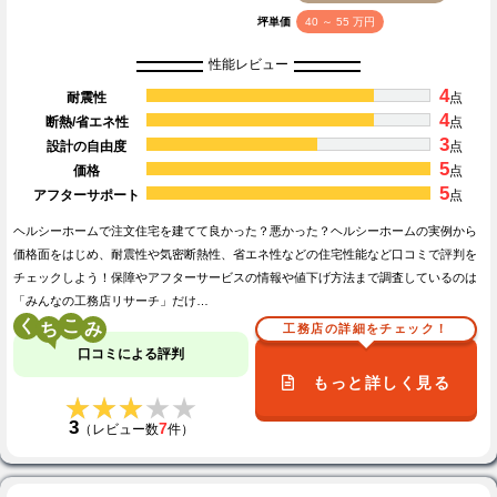
坪単価
40 ～ 55 万円
性能レビュー
4
耐震性
点
4
断熱/省エネ性
点
3
設計の自由度
点
5
価格
点
5
アフターサポート
点
ヘルシーホームで注文住宅を建てて良かった？悪かった？ヘルシーホームの実例から
価格面をはじめ、耐震性や気密断熱性、省エネ性などの住宅性能など口コミで評判を
チェックしよう！保障やアフターサービスの情報や値下げ方法まで調査しているのは
「みんなの工務店リサーチ」だけ…
く
こ
工務店の詳細をチェック！
口コミによる評判
もっと詳しく見る
★★★★★
★★★★★
3
7
（レビュー数
件）