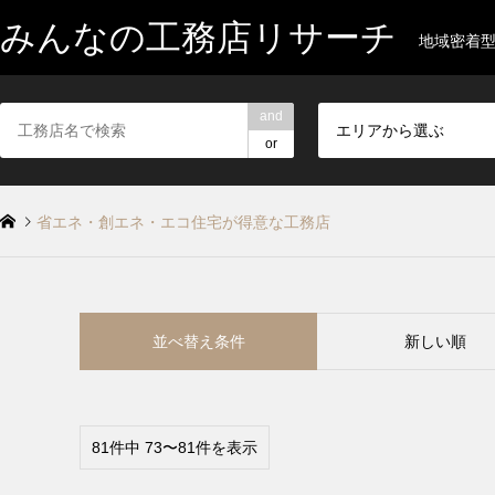
みんなの工務店リサーチ
地域密着
and
エリアから選ぶ
or
省エネ・創エネ・エコ住宅が得意な工務店
並べ替え条件
新しい順
81件中 73〜81件を表示