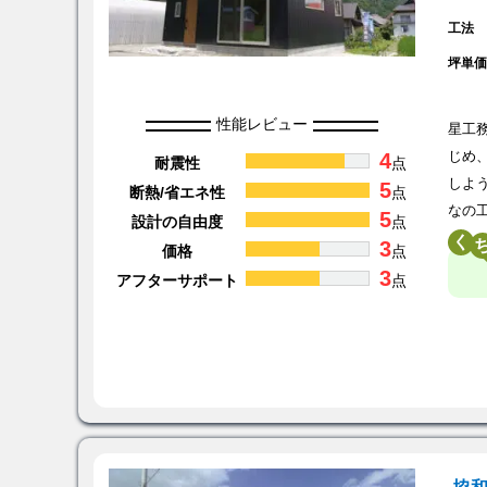
工法
坪単
性能レビュー
星工
4
じめ
耐震性
点
しよ
5
断熱/省エネ性
点
なの
5
設計の自由度
点
く
3
価格
点
3
アフターサポート
点