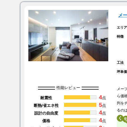
メ
エリ
特徴
工法
坪単
性能レビュー
メー
4
ら価
耐震性
点
判を
5
断熱/省エネ性
点
るの
4
設計の自由度
点
く
4
価格
点