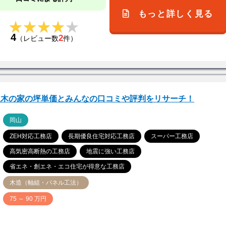
もっと詳しく見る
★★★★★
★★★★★
4
2
（レビュー数
件）
吹木の家の坪単価とみんなの口コミや評判をリサーチ！
ア
岡山
ZEH対応工務店
長期優良住宅対応工務店
スーパー工務店
高気密高断熱の工務店
地震に強い工務店
省エネ・創エネ・エコ住宅が得意な工務店
木造（軸組・パネル工法）
価
75 ～ 90 万円