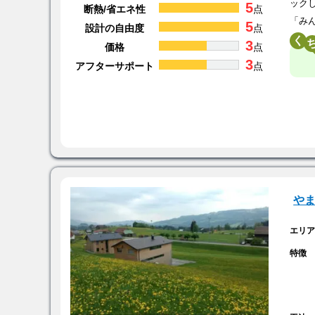
ック
5
断熱/省エネ性
点
「み
5
設計の自由度
点
く
3
価格
点
3
アフターサポート
点
や
エリ
特徴