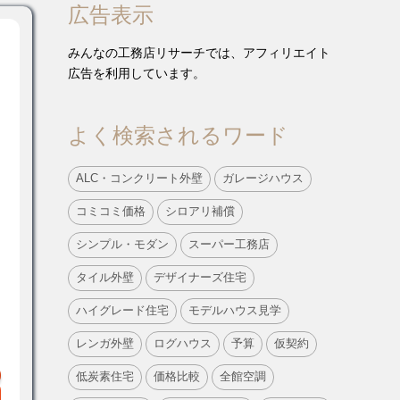
広告表示
みんなの工務店リサーチでは、アフィリエイト
広告を利用しています。
よく検索されるワード
ALC・コンクリート外壁
ガレージハウス
コミコミ価格
シロアリ補償
シンプル・モダン
スーパー工務店
タイル外壁
デザイナーズ住宅
ハイグレード住宅
モデルハウス見学
レンガ外壁
ログハウス
予算
仮契約
低炭素住宅
価格比較
全館空調