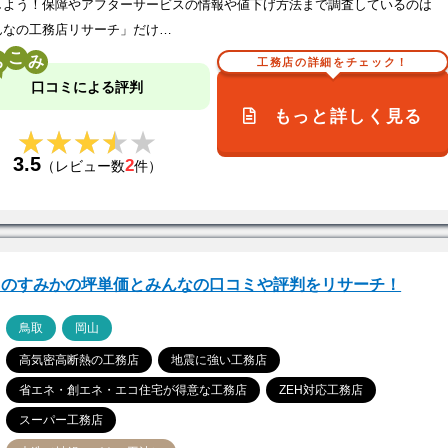
しよう！保障やアフターサービスの情報や値下げ方法まで調査しているのは
んなの工務店リサーチ」だけ…
こ
工務店の詳細をチェック！
口コミによる評判
もっと詳しく見る
★★★★★
★★★★★
3.5
2
（レビュー数
件）
まのすみかの坪単価とみんなの口コミや評判をリサーチ！
ア
鳥取
岡山
高気密高断熱の工務店
地震に強い工務店
省エネ・創エネ・エコ住宅が得意な工務店
ZEH対応工務店
スーパー工務店