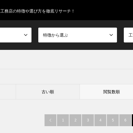
型工務店の特徴や選び方を徹底リサーチ！
特徴から選ぶ
工
古い順
閲覧数順
1
2
3
4
5
6
