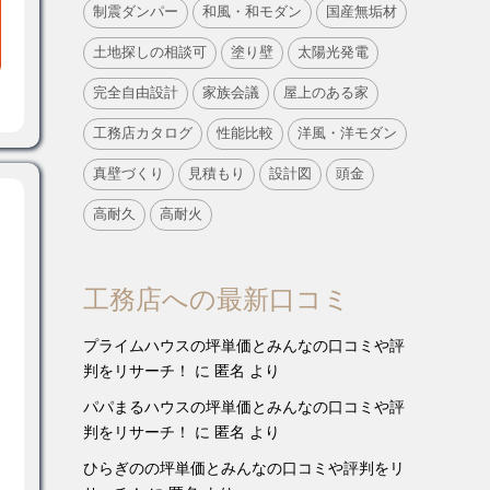
制震ダンパー
和風・和モダン
国産無垢材
土地探しの相談可
塗り壁
太陽光発電
完全自由設計
家族会議
屋上のある家
工務店カタログ
性能比較
洋風・洋モダン
真壁づくり
見積もり
設計図
頭金
高耐久
高耐火
工務店への最新口コミ
プライムハウスの坪単価とみんなの口コミや評
判をリサーチ！
に
匿名
より
パパまるハウスの坪単価とみんなの口コミや評
判をリサーチ！
に
匿名
より
ひらぎのの坪単価とみんなの口コミや評判をリ