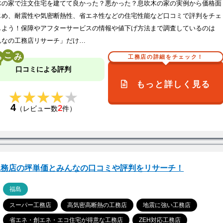
木の家で注文住宅を建てて良かった？悪かった？息吹木の家の実例から価格面
じめ、耐震性や気密断熱性、省エネ性などの住宅性能など口コミで評判をチェ
しよう！保障やアフターサービスの情報や値下げ方法まで調査しているのは
んなの工務店リサーチ」だけ…
こ
工務店の詳細をチェック！
口コミによる評判
もっと詳しく見る
★★★★★
★★★★★
4
2
（レビュー数
件）
工務店の坪単価とみんなの口コミや評判をリサーチ！
ア
福島
スーパー工務店
高気密高断熱の工務店
地震に強い工務店
省エネ・創エネ・エコ住宅が得意な工務店
ZEH対応工務店