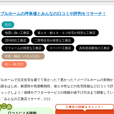
ープルホームの坪単価とみんなの口コミや評判をリサーチ！
ア
石川
地震に強い工務店
省エネ・創エネ・エコ住宅が得意な工務店
ZEH対応工務店
二世帯住宅が得意な工務店
リフォームが得意な工務店
スーパー工務店
高気密高断熱の工務店
木造（軸組・パネル工法）
価
60 ～ 80 万円
プルホームで注文住宅を建てて良かった？悪かった？メープルホームの実例か
格面をはじめ、耐震性や気密断熱性、省エネ性などの住宅性能など口コミで評
チェックしよう！保障やアフターサービスの情報や値下げ方法まで調査してい
は「みんなの工務店リサーチ」だけ…
こ
工務店の詳細をチェック！
口コミによる評判