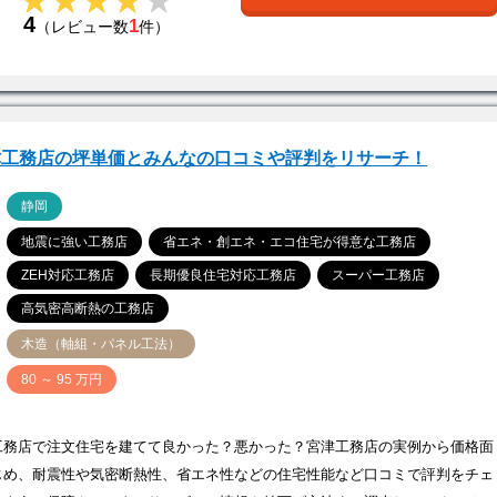
★★★★★
★★★★★
4
1
（レビュー数
件）
津工務店の坪単価とみんなの口コミや評判をリサーチ！
ア
静岡
地震に強い工務店
省エネ・創エネ・エコ住宅が得意な工務店
ZEH対応工務店
長期優良住宅対応工務店
スーパー工務店
高気密高断熱の工務店
木造（軸組・パネル工法）
価
80 ～ 95 万円
工務店で注文住宅を建てて良かった？悪かった？宮津工務店の実例から価格面
じめ、耐震性や気密断熱性、省エネ性などの住宅性能など口コミで評判をチェ