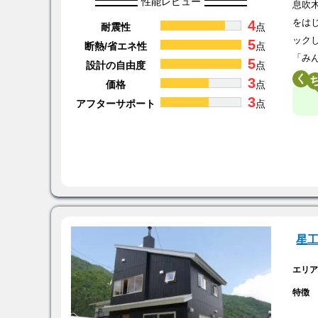
性能レビュー
息吹
4
をは
耐震性
点
ック
5
断熱/省エネ性
点
「み
5
設計の自由度
点
く
3
価格
点
3
アフターサポート
点
星
エリ
特徴