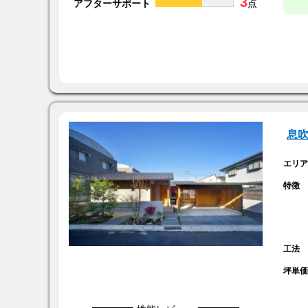
3
アフターサポート
点
息
エリ
特徴
工法
坪単