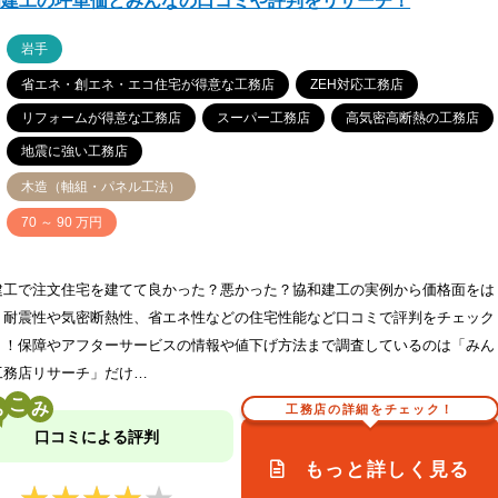
和建工の坪単価とみんなの口コミや評判をリサーチ！
ア
岩手
省エネ・創エネ・エコ住宅が得意な工務店
ZEH対応工務店
リフォームが得意な工務店
スーパー工務店
高気密高断熱の工務店
地震に強い工務店
木造（軸組・パネル工法）
価
70 ～ 90 万円
建工で注文住宅を建てて良かった？悪かった？協和建工の実例から価格面をは
、耐震性や気密断熱性、省エネ性などの住宅性能など口コミで評判をチェック
う！保障やアフターサービスの情報や値下げ方法まで調査しているのは「みん
工務店リサーチ」だけ…
こ
工務店の詳細をチェック！
口コミによる評判
もっと詳しく見る