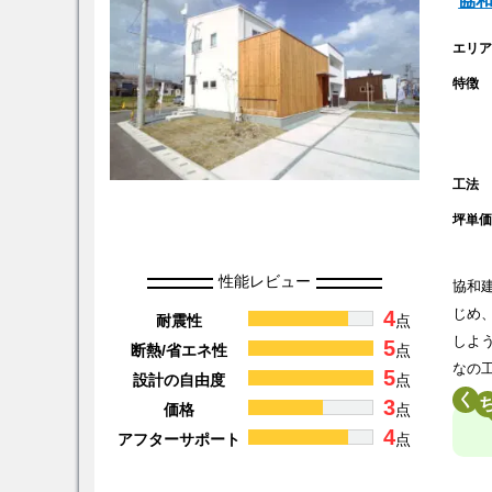
協
エリ
特徴
工法
坪単
性能レビュー
協和
4
じめ
耐震性
点
しよ
5
断熱/省エネ性
点
なの
5
設計の自由度
点
く
3
価格
点
4
アフターサポート
点