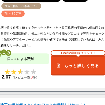
木造（軸組・パネル工法）
価
78 ～ 85 万円
務店で注文住宅を建てて良かった？悪かった？星工務店の実例から価格面をは
、耐震性や気密断熱性、省エネ性などの住宅性能など口コミで評判をチェック
う！保障やアフターサービスの情報や値下げ方法まで調査しているのは「みん
工務店リサーチ」だけ…
こ
工務店の詳細をチェック！
口コミによる評判
もっと詳しく見る
★★★★★
★★★★★
2.67
3
（レビュー数
件）