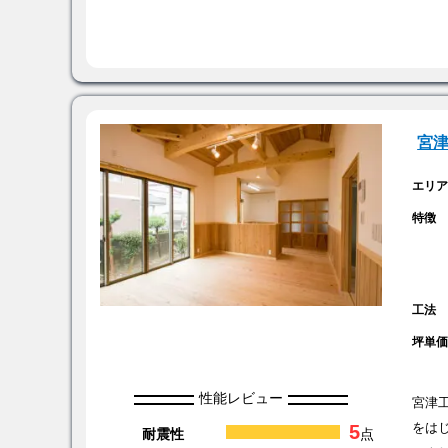
宮
エリ
特徴
工法
坪単
性能レビュー
宮津
5
をは
耐震性
点