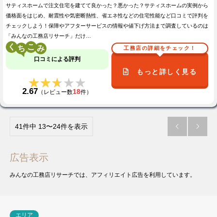
サティスホームで注文住宅を建てて良かった？悪かった？サティスホームの実例から
価格面をはじめ、耐震性や気密断熱性、省エネ性などの住宅性能など口コミで評判を
チェックしよう！保障やアフターサービスの情報や値下げ方法まで調査しているのは
「みんなの工務店リサーチ」だけ…
く
こ
工務店の詳細をチェック！
口コミによる評判
もっと詳しく見る
★★★★★
★★★★★
2.67
18
（レビュー数
件）
41件中 13〜24件を表示


広告表示
みんなの工務店リサーチでは、アフィリエイト広告を利用しています。
エリア