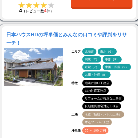
★★★★★
★★★★★
4
4
（レビュー数
件）
日本ハウスHDの坪単価とみんなの口コミや評判をリサ
ーチ！
エリア
北海道
東北（6）
関東（7）
中部（9）
近畿（7）
中国・四国（9）
九州・沖縄（8）
特徴
地震に強い工務店
ZEH対応工務店
リフォームが得意な工務店
長期優良住宅対応工務店
工法
木造（軸組・パネル工法）
木造ツーバイ工法
坪単価
55 ～ 100 万円