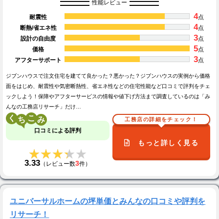
性能レビュー
4
耐震性
点
4
断熱/省エネ性
点
3
設計の自由度
点
5
価格
点
3
アフターサポート
点
ジブンハウスで注文住宅を建てて良かった？悪かった？ジブンハウスの実例から価格
面をはじめ、耐震性や気密断熱性、省エネ性などの住宅性能など口コミで評判をチェ
ックしよう！保障やアフターサービスの情報や値下げ方法まで調査しているのは「み
んなの工務店リサーチ」だけ…
く
こ
工務店の詳細をチェック！
口コミによる評判
もっと詳しく見る
★★★★★
★★★★★
3.33
3
（レビュー数
件）
ユニバーサルホームの坪単価とみんなの口コミや評判を
リサーチ！