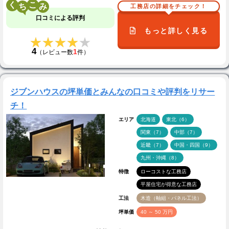
く
こ
工務店の詳細をチェック！
口コミによる評判
もっと詳しく見る
★★★★★
★★★★★
4
1
（レビュー数
件）
ジブンハウスの坪単価とみんなの口コミや評判をリサー
チ！
エリア
北海道
東北（6）
関東（7）
中部（7）
近畿（7）
中国・四国（9）
九州・沖縄（8）
特徴
ローコストな工務店
平屋住宅が得意な工務店
工法
木造（軸組・パネル工法）
坪単価
40 ～ 50 万円