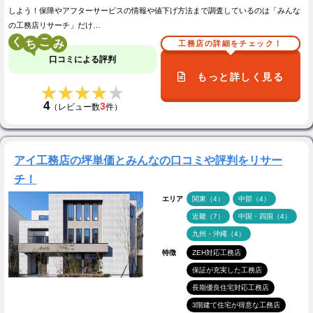
しよう！保障やアフターサービスの情報や値下げ方法まで調査しているのは「みんな
の工務店リサーチ」だけ…
く
こ
工務店の詳細をチェック！
口コミによる評判
もっと詳しく見る
★★★★★
★★★★★
4
3
（レビュー数
件）
アイ工務店の坪単価とみんなの口コミや評判をリサー
チ！
エリア
関東（4）
中部（4）
近畿（7）
中国・四国（4）
九州・沖縄（4）
特徴
ZEH対応工務店
保証が充実した工務店
長期優良住宅対応工務店
3階建て住宅が得意な工務店