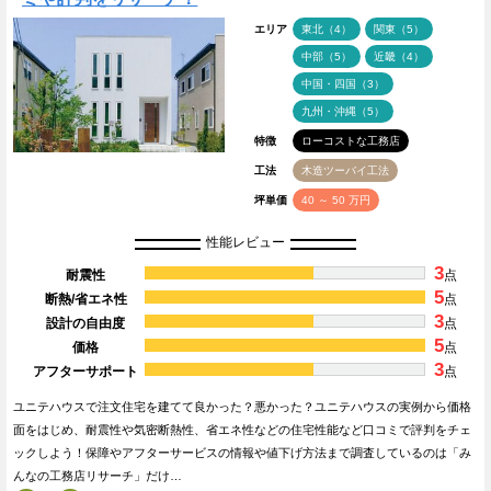
エリア
東北（4）
関東（5）
中部（5）
近畿（4）
中国・四国（3）
九州・沖縄（5）
特徴
ローコストな工務店
工法
木造ツーバイ工法
坪単価
40 ～ 50 万円
性能レビュー
3
耐震性
点
5
断熱/省エネ性
点
3
設計の自由度
点
5
価格
点
3
アフターサポート
点
ユニテハウスで注文住宅を建てて良かった？悪かった？ユニテハウスの実例から価格
面をはじめ、耐震性や気密断熱性、省エネ性などの住宅性能など口コミで評判をチェ
ックしよう！保障やアフターサービスの情報や値下げ方法まで調査しているのは「み
んなの工務店リサーチ」だけ…