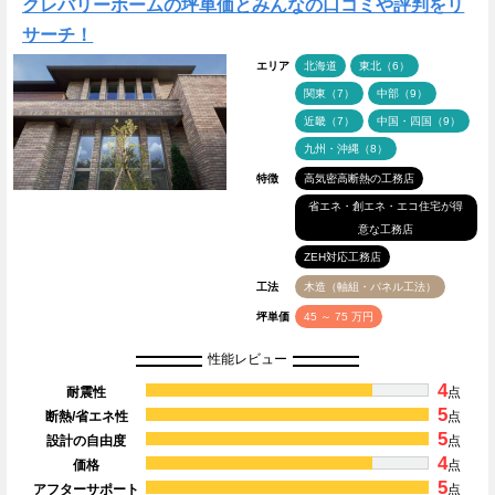
クレバリーホームの坪単価とみんなの口コミや評判をリ
サーチ！
エリア
北海道
東北（6）
関東（7）
中部（9）
近畿（7）
中国・四国（9）
九州・沖縄（8）
特徴
高気密高断熱の工務店
省エネ・創エネ・エコ住宅が得
意な工務店
ZEH対応工務店
工法
木造（軸組・パネル工法）
坪単価
45 ～ 75 万円
性能レビュー
4
耐震性
点
5
断熱/省エネ性
点
5
設計の自由度
点
4
価格
点
5
アフターサポート
点