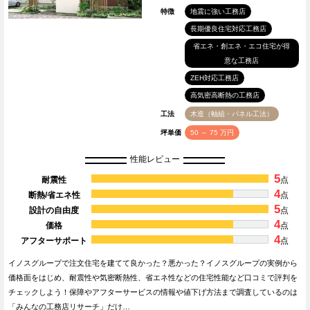
特徴
地震に強い工務店
長期優良住宅対応工務店
省エネ・創エネ・エコ住宅が得
意な工務店
ZEH対応工務店
高気密高断熱の工務店
工法
木造（軸組・パネル工法）
坪単価
50 ～ 75 万円
性能レビュー
5
耐震性
点
4
断熱/省エネ性
点
5
設計の自由度
点
4
価格
点
4
アフターサポート
点
イノスグループで注文住宅を建てて良かった？悪かった？イノスグループの実例から
価格面をはじめ、耐震性や気密断熱性、省エネ性などの住宅性能など口コミで評判を
チェックしよう！保障やアフターサービスの情報や値下げ方法まで調査しているのは
「みんなの工務店リサーチ」だけ…