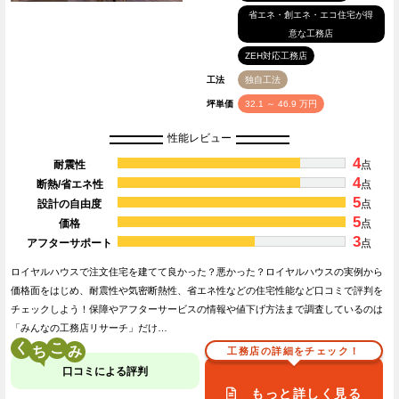
省エネ・創エネ・エコ住宅が得
意な工務店
ZEH対応工務店
工法
独自工法
坪単価
32.1 ～ 46.9 万円
性能レビュー
4
耐震性
点
4
断熱/省エネ性
点
5
設計の自由度
点
5
価格
点
3
アフターサポート
点
ロイヤルハウスで注文住宅を建てて良かった？悪かった？ロイヤルハウスの実例から
価格面をはじめ、耐震性や気密断熱性、省エネ性などの住宅性能など口コミで評判を
チェックしよう！保障やアフターサービスの情報や値下げ方法まで調査しているのは
「みんなの工務店リサーチ」だけ…
く
こ
工務店の詳細をチェック！
口コミによる評判
もっと詳しく見る