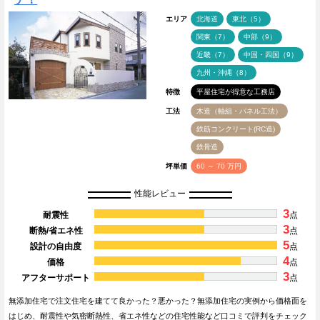
エリア
北海道
東北（5）
関東（7）
中部（9）
近畿（7）
中国・四国（9）
九州・沖縄（8）
特徴
平屋住宅が得意な工務店
工法
木造（軸組・パネル工法）
鉄筋コンクリート(RC造)
鉄骨造
坪単価
60 ～ 70 万円
性能レビュー
3
耐震性
点
3
断熱/省エネ性
点
5
設計の自由度
点
4
価格
点
3
アフターサポート
点
無添加住宅で注文住宅を建てて良かった？悪かった？無添加住宅の実例から価格面を
はじめ、耐震性や気密断熱性、省エネ性などの住宅性能など口コミで評判をチェック