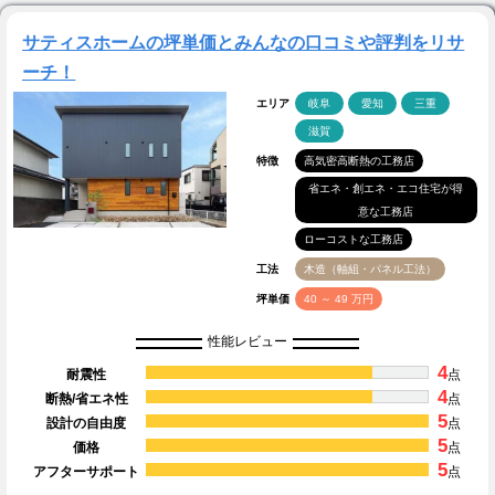
サティスホームの坪単価とみんなの口コミや評判をリサ
ーチ！
エリア
岐阜
愛知
三重
滋賀
特徴
高気密高断熱の工務店
省エネ・創エネ・エコ住宅が得
意な工務店
ローコストな工務店
工法
木造（軸組・パネル工法）
坪単価
40 ～ 49 万円
性能レビュー
4
耐震性
点
4
断熱/省エネ性
点
5
設計の自由度
点
5
価格
点
5
アフターサポート
点