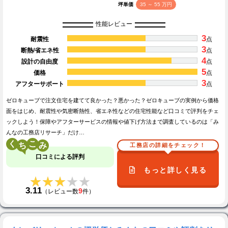
坪単価
35 ～ 55 万円
性能レビュー
3
耐震性
点
3
断熱/省エネ性
点
4
設計の自由度
点
5
価格
点
3
アフターサポート
点
ゼロキューブで注文住宅を建てて良かった？悪かった？ゼロキューブの実例から価格
面をはじめ、耐震性や気密断熱性、省エネ性などの住宅性能など口コミで評判をチェ
ックしよう！保障やアフターサービスの情報や値下げ方法まで調査しているのは「み
んなの工務店リサーチ」だけ…
く
こ
工務店の詳細をチェック！
口コミによる評判
もっと詳しく見る
★★★★★
★★★★★
3.11
9
（レビュー数
件）