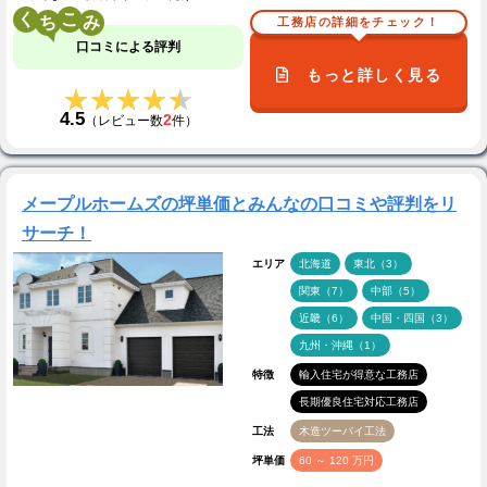
く
こ
工務店の詳細をチェック！
口コミによる評判
もっと詳しく見る
★★★★★
★★★★★
4.5
2
（レビュー数
件）
メープルホームズの坪単価とみんなの口コミや評判をリ
サーチ！
エリア
北海道
東北（3）
関東（7）
中部（5）
近畿（6）
中国・四国（3）
九州・沖縄（1）
特徴
輸入住宅が得意な工務店
長期優良住宅対応工務店
工法
木造ツーバイ工法
坪単価
60 ～ 120 万円