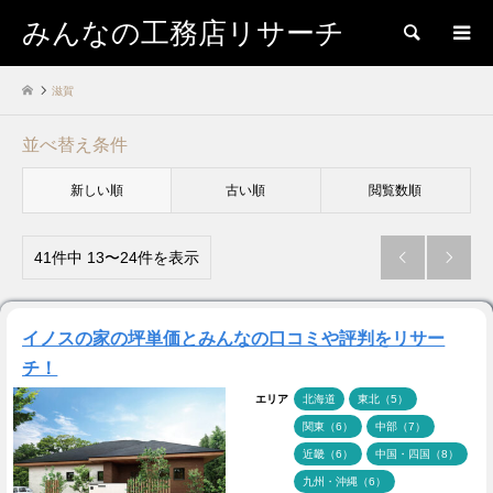
みんなの工務店リサーチ
検索
滋賀
並べ替え条件
新しい順
古い順
閲覧数順
41件中 13〜24件を表示


イノスの家の坪単価とみんなの口コミや評判をリサー
チ！
エリア
北海道
東北（5）
関東（6）
中部（7）
近畿（6）
中国・四国（8）
九州・沖縄（6）