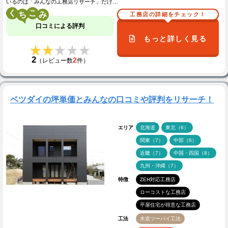
いるのは「みんなの工務店リサーチ」だけ…
く
こ
工務店の詳細をチェック！
口コミによる評判
もっと詳しく見る
★★★★★
★★★★★
2
2
（レビュー数
件）
ベツダイの坪単価とみんなの口コミや評判をリサーチ！
エリア
北海道
東北（6）
関東（7）
中部（6）
近畿（7）
中国・四国（8）
九州・沖縄（7）
特徴
ZEH対応工務店
ローコストな工務店
平屋住宅が得意な工務店
工法
木造ツーバイ工法