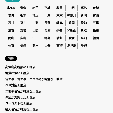
北海道
青森
岩手
宮城
秋田
山形
福島
茨城
群馬
栃木
埼玉
千葉
東京
神奈川
新潟
富山
石川
福井
山梨
長野
岐阜
静岡
愛知
三重
滋賀
京都
大阪
兵庫
奈良
和歌山
鳥取
島根
岡山
広島
山口
徳島
香川
愛媛
高知
福岡
佐賀
長崎
熊本
大分
宮崎
鹿児島
沖縄
特徴
高気密高断熱の工務店
地震に強い工務店
省エネ・創エネ・エコ住宅が得意な工務店
ZEH対応工務店
二世帯住宅が得意な工務店
保証が充実した工務店
ローコストな工務店
輸入住宅が得意な工務店