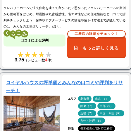
クレバリーホームで注文住宅を建てて良かった？悪かった？クレバリーホームの実例
から価格面をはじめ、耐震性や気密断熱性、省エネ性などの住宅性能など口コミで評
判をチェックしよう！保障やアフターサービスの情報や値下げ方法まで調査している
のは「みんなの工務店リサーチ」だけ…
く
こ
工務店の詳細をチェック！
口コミによる評判
もっと詳しく見る
★★★★★
★★★★★
3.75
4
（レビュー数
件）
ロイヤルハウスの坪単価とみんなの口コミや評判をリサ
ーチ！
エリア
北海道
東北（6）
関東（7）
中部（9）
近畿（7）
中国・四国（9）
九州・沖縄（8）
特徴
長期優良住宅対応工務店