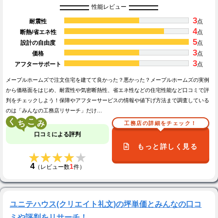
性能レビュー
3
耐震性
点
4
断熱/省エネ性
点
5
設計の自由度
点
3
価格
点
3
アフターサポート
点
メープルホームズで注文住宅を建てて良かった？悪かった？メープルホームズの実例
から価格面をはじめ、耐震性や気密断熱性、省エネ性などの住宅性能など口コミで評
判をチェックしよう！保障やアフターサービスの情報や値下げ方法まで調査している
のは「みんなの工務店リサーチ」だけ…
く
こ
工務店の詳細をチェック！
口コミによる評判
もっと詳しく見る
★★★★★
★★★★★
4
1
（レビュー数
件）
ユニテハウス(クリエイト礼文)の坪単価とみんなの口コ
ミや評判をリサーチ！