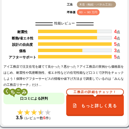
工法
木造（軸組・パネル工法）
坪単価
80 ～ 90 万円
性能レビュー
4
耐震性
点
4
断熱/省エネ性
点
5
設計の自由度
点
3
価格
点
5
アフターサポート
点
アイ工務店で注文住宅を建てて良かった？悪かった？アイ工務店の実例から価格面を
はじめ、耐震性や気密断熱性、省エネ性などの住宅性能など口コミで評判をチェック
しよう！保障やアフターサービスの情報や値下げ方法まで調査しているのは「みんな
の工務店リサーチ」だけ…
く
こ
工務店の詳細をチェック！
口コミによる評判
もっと詳しく見る
★★★★★
★★★★★
3.5
6
（レビュー数
件）