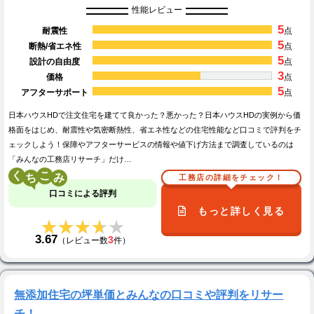
性能レビュー
5
耐震性
点
5
断熱/省エネ性
点
5
設計の自由度
点
3
価格
点
5
アフターサポート
点
日本ハウスHDで注文住宅を建てて良かった？悪かった？日本ハウスHDの実例から価
格面をはじめ、耐震性や気密断熱性、省エネ性などの住宅性能など口コミで評判をチ
ェックしよう！保障やアフターサービスの情報や値下げ方法まで調査しているのは
「みんなの工務店リサーチ」だけ…
く
こ
工務店の詳細をチェック！
口コミによる評判
もっと詳しく見る
★★★★★
★★★★★
3.67
3
（レビュー数
件）
無添加住宅の坪単価とみんなの口コミや評判をリサー
チ！