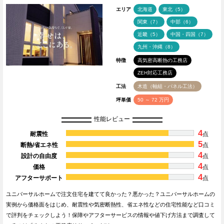
エリア
北海道
東北（5）
関東（7）
中部（6）
近畿（5）
中国・四国（7）
九州・沖縄（8）
特徴
高気密高断熱の工務店
ZEH対応工務店
工法
木造（軸組・パネル工法）
坪単価
50 ～ 72 万円
性能レビュー
4
耐震性
点
5
断熱/省エネ性
点
4
設計の自由度
点
4
価格
点
4
アフターサポート
点
ユニバーサルホームで注文住宅を建てて良かった？悪かった？ユニバーサルホームの
実例から価格面をはじめ、耐震性や気密断熱性、省エネ性などの住宅性能など口コミ
で評判をチェックしよう！保障やアフターサービスの情報や値下げ方法まで調査して