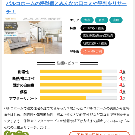
パルコホームの坪単価とみんなの口コミや評判をリサー
チ！
エリア
青森
岩手
宮城
特徴
ZEH対応工務店
高気密高断熱の工務店
地震に強い工務店
坪単価
40 ～ 60 万円
性能レビュー
4
耐震性
点
4
断熱/省エネ性
点
4
設計の自由度
点
4
価格
点
3
アフターサポート
点
パルコホームで注文住宅を建てて良かった？悪かった？パルコホームの実例から価格
面をはじめ、耐震性や気密断熱性、省エネ性などの住宅性能など口コミで評判をチェ
ックしよう！保障やアフターサービスの情報や値下げ方法まで調査しているのは「み
んなの工務店リサーチ」だけ…
く
こ
工務店の詳細をチェック！