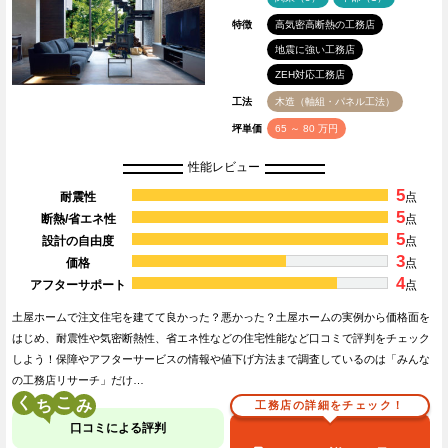
特徴
高気密高断熱の工務店
地震に強い工務店
ZEH対応工務店
工法
木造（軸組・パネル工法）
坪単価
65 ～ 80 万円
性能レビュー
5
耐震性
点
5
断熱/省エネ性
点
5
設計の自由度
点
3
価格
点
4
アフターサポート
点
土屋ホームで注文住宅を建てて良かった？悪かった？土屋ホームの実例から価格面を
はじめ、耐震性や気密断熱性、省エネ性などの住宅性能など口コミで評判をチェック
しよう！保障やアフターサービスの情報や値下げ方法まで調査しているのは「みんな
の工務店リサーチ」だけ…
く
こ
工務店の詳細をチェック！
口コミによる評判