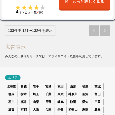
もっと詳しく見る
★★★★★
★★★★★
4
7
（レビュー数
件）
133件中 121〜132件を表示


広告表示
みんなの工務店リサーチでは、アフィリエイト広告を利用しています。
エリア
北海道
青森
岩手
宮城
秋田
山形
福島
茨城
群馬
栃木
埼玉
千葉
東京
神奈川
新潟
富山
石川
福井
山梨
長野
岐阜
静岡
愛知
三重
滋賀
京都
大阪
兵庫
奈良
和歌山
鳥取
島根