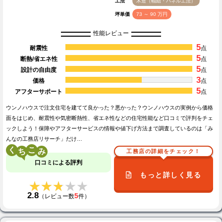
工法
木造（軸組・パネル工法）
坪単価
73 ～ 90 万円
性能レビュー
5
耐震性
点
5
断熱/省エネ性
点
5
設計の自由度
点
3
価格
点
5
アフターサポート
点
ウンノハウスで注文住宅を建てて良かった？悪かった？ウンノハウスの実例から価格
面をはじめ、耐震性や気密断熱性、省エネ性などの住宅性能など口コミで評判をチェ
ックしよう！保障やアフターサービスの情報や値下げ方法まで調査しているのは「み
んなの工務店リサーチ」だけ…
く
こ
工務店の詳細をチェック！
口コミによる評判
もっと詳しく見る
★★★★★
★★★★★
2.8
5
（レビュー数
件）