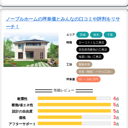
ノーブルホームの坪単価とみんなの口コミや評判をリサ
ーチ！
エリア
茨城
栃木
千葉
特徴
ローコストな工務店
高気密高断熱の工務店
地震に強い工務店
工法
重量木骨
木造（軸組・パネル工法）
坪単価
55 ～ 100 万円
性能レビュー
4
耐震性
点
5
断熱/省エネ性
点
5
設計の自由度
点
3
価格
点
3
アフターサポート
点