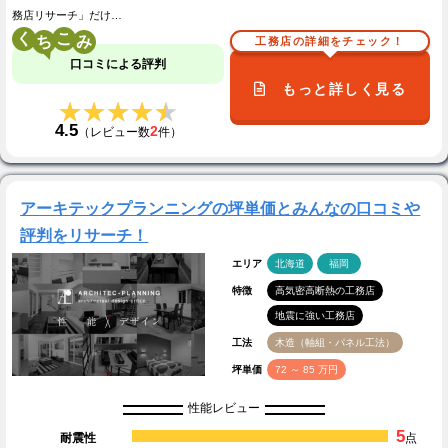
務店リサーチ」だけ…
く
こ
工務店の詳細をチェック！
口コミによる評判
もっと詳しく見る
★★★★★
★★★★★
4.5
2
（レビュー数
件）
アーキテックプランニングの坪単価とみんなの口コミや
評判をリサーチ！
エリア
北海道
福岡
特徴
高気密高断熱の工務店
地震に強い工務店
工法
木造（軸組・パネル工法）
坪単価
72 ～ 85 万円
性能レビュー
5
耐震性
点