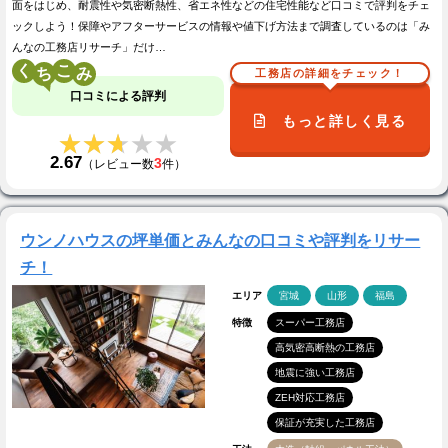
面をはじめ、耐震性や気密断熱性、省エネ性などの住宅性能など口コミで評判をチェ
ックしよう！保障やアフターサービスの情報や値下げ方法まで調査しているのは「み
んなの工務店リサーチ」だけ…
く
こ
工務店の詳細をチェック！
口コミによる評判
もっと詳しく見る
★★★★★
★★★★★
2.67
3
（レビュー数
件）
ウンノハウスの坪単価とみんなの口コミや評判をリサー
チ！
エリア
宮城
山形
福島
特徴
スーパー工務店
高気密高断熱の工務店
地震に強い工務店
ZEH対応工務店
保証が充実した工務店