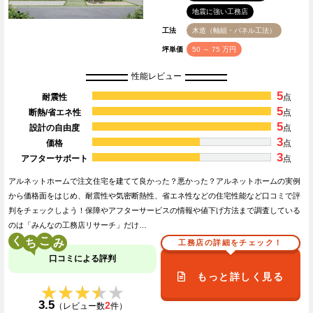
地震に強い工務店
工法
木造（軸組・パネル工法）
坪単価
50 ～ 75 万円
性能レビュー
5
耐震性
点
5
断熱/省エネ性
点
5
設計の自由度
点
3
価格
点
3
アフターサポート
点
アルネットホームで注文住宅を建てて良かった？悪かった？アルネットホームの実例
から価格面をはじめ、耐震性や気密断熱性、省エネ性などの住宅性能など口コミで評
判をチェックしよう！保障やアフターサービスの情報や値下げ方法まで調査している
のは「みんなの工務店リサーチ」だけ…
く
こ
工務店の詳細をチェック！
口コミによる評判
もっと詳しく見る
★★★★★
★★★★★
3.5
2
（レビュー数
件）