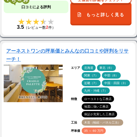
口コミによる評判
もっと詳しく見る
★★★★★
★★★★★
3.5
2
（レビュー数
件）
アーネストワンの坪単価とみんなの口コミや評判をリサ
ーチ！
エリア
北海道
東北（6）
関東（7）
中部（8）
近畿（7）
中国・四国（3）
九州・沖縄（7）
特徴
ローコストな工務店
地震に強い工務店
保証が充実した工務店
工法
木造（軸組・パネル工法）
坪単価
35 ～ 60 万円