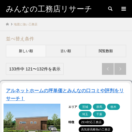
みんなの工務店リサーチ
検索
地震に強い工務店
並べ替え条件
新しい順
古い順
閲覧数順
133件中 121〜132件を表示


アルネットホームの坪単価とみんなの口コミや評判をリ
サーチ！
エリア
茨城
群馬
栃木
埼玉
千葉
特徴
ZEH対応工務店
高気密高断熱の工務店