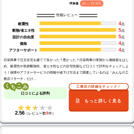
坪単価
45 ～ 75 万円
性能レビュー
4
耐震性
点
5
断熱/省エネ性
点
5
設計の自由度
点
4
価格
点
4
アフターサポート
点
日栄商事で注文住宅を建てて良かった？悪かった？日栄商事の実例から価格面をはじ
め、耐震性や気密断熱性、省エネ性などの住宅性能など口コミで評判をチェックしよ
う！保障やアフターサービスの情報や値下げ方法まで調査しているのは「みんなの工
務店リサーチ」だけ…
く
こ
工務店の詳細をチェック！
口コミによる評判
もっと詳しく見る
★★★★★
★★★★★
2.56
9
（レビュー数
件）