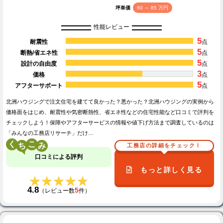
坪単価
60 ～ 85 万円
性能レビュー
5
耐震性
点
5
断熱/省エネ性
点
5
設計の自由度
点
3
価格
点
5
アフターサポート
点
北洲ハウジングで注文住宅を建てて良かった？悪かった？北洲ハウジングの実例から
価格面をはじめ、耐震性や気密断熱性、省エネ性などの住宅性能など口コミで評判を
チェックしよう！保障やアフターサービスの情報や値下げ方法まで調査しているのは
「みんなの工務店リサーチ」だけ…
く
こ
工務店の詳細をチェック！
口コミによる評判
もっと詳しく見る
★★★★★
★★★★★
4.8
5
（レビュー数
件）