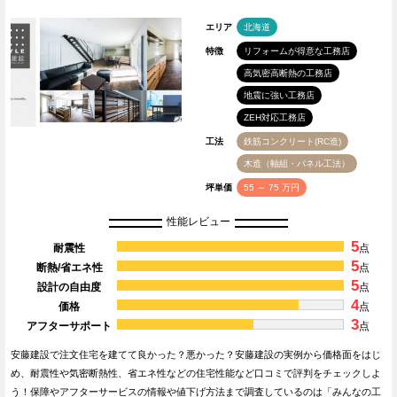
エリア
北海道
特徴
リフォームが得意な工務店
高気密高断熱の工務店
地震に強い工務店
ZEH対応工務店
工法
鉄筋コンクリート(RC造)
木造（軸組・パネル工法）
坪単価
55 ～ 75 万円
性能レビュー
5
耐震性
点
5
断熱/省エネ性
点
5
設計の自由度
点
4
価格
点
3
アフターサポート
点
安藤建設で注文住宅を建てて良かった？悪かった？安藤建設の実例から価格面をはじ
め、耐震性や気密断熱性、省エネ性などの住宅性能など口コミで評判をチェックしよ
う！保障やアフターサービスの情報や値下げ方法まで調査しているのは「みんなの工