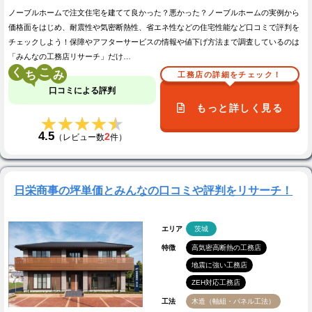
ノーブルホームで注文住宅を建てて良かった？悪かった？ノーブルホームの実例から
価格面をはじめ、耐震性や気密断熱性、省エネ性などの住宅性能など口コミで評判を
チェックしよう！保障やアフターサービスの情報や値下げ方法まで調査しているのは
「みんなの工務店リサーチ」だけ…
く
こ
工務店の詳細をチェック！
口コミによる評判
もっと詳しく見る
★★★★★
★★★★★
4.5
2
（レビュー数
件）
日栄商事の坪単価とみんなの口コミや評判をリサーチ！
エリア
茨城
特徴
高気密高断熱の工務店
地震に強い工務店
ZEH対応工務店
工法
木造（軸組・パネル工法）