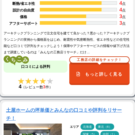
4
断熱/省エネ性
点
4
設計の自由度
点
3
価格
点
3
アフターサポート
点
アーキテックプランニングで注文住宅を建てて良かった？悪かった？アーキテックプ
ランニングの実例から価格面をはじめ、耐震性や気密断熱性、省エネ性などの住宅性
能など口コミで評判をチェックしよう！保障やアフターサービスの情報や値下げ方法
まで調査しているのは「みんなの工務店リサーチ」だけ…
く
こ
工務店の詳細をチェック！
口コミによる評判
もっと詳しく見る
★★★★★
★★★★★
4
3
（レビュー数
件）
土屋ホームの坪単価とみんなの口コミや評判をリサー
チ！
エリア
北海道
東北（6）
関東（5）
中部（1）