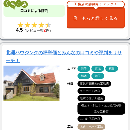
く
こ
工務店の詳細をチェック！
口コミによる評判
もっと詳しく見る
★★★★★
★★★★★
4.5
2
（レビュー数
件）
北洲ハウジングの坪単価とみんなの口コミや評判をリサ
ーチ！
エリア
岩手
宮城
福島
栃木
埼玉
特徴
高気密高断熱の工務店
スーパー工務店
地震に強い工務店
省エネ・創エネ・エコ住宅が得
意な工務店
ZEH対応工務店
工法
木造ツーバイ工法