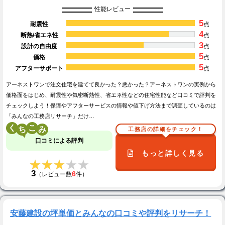
性能レビュー
5
耐震性
点
4
断熱/省エネ性
点
3
設計の自由度
点
5
価格
点
5
アフターサポート
点
アーネストワンで注文住宅を建てて良かった？悪かった？アーネストワンの実例から
価格面をはじめ、耐震性や気密断熱性、省エネ性などの住宅性能など口コミで評判を
チェックしよう！保障やアフターサービスの情報や値下げ方法まで調査しているのは
「みんなの工務店リサーチ」だけ…
く
こ
工務店の詳細をチェック！
口コミによる評判
もっと詳しく見る
★★★★★
★★★★★
3
6
（レビュー数
件）
安藤建設の坪単価とみんなの口コミや評判をリサーチ！