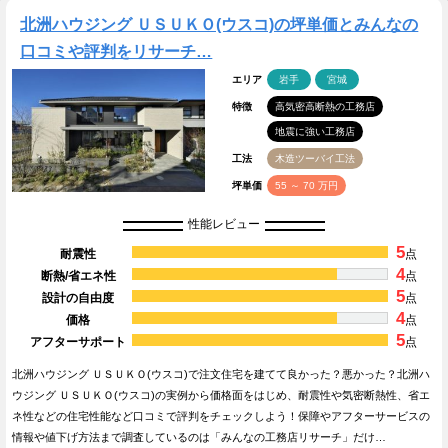
北洲ハウジング ＵＳＵＫＯ(ウスコ)の坪単価とみんなの
口コミや評判をリサーチ…
エリア
岩手
宮城
特徴
高気密高断熱の工務店
地震に強い工務店
工法
木造ツーバイ工法
坪単価
55 ～ 70 万円
性能レビュー
5
耐震性
点
4
断熱/省エネ性
点
5
設計の自由度
点
4
価格
点
5
アフターサポート
点
北洲ハウジング ＵＳＵＫＯ(ウスコ)で注文住宅を建てて良かった？悪かった？北洲ハ
ウジング ＵＳＵＫＯ(ウスコ)の実例から価格面をはじめ、耐震性や気密断熱性、省エ
ネ性などの住宅性能など口コミで評判をチェックしよう！保障やアフターサービスの
情報や値下げ方法まで調査しているのは「みんなの工務店リサーチ」だけ…