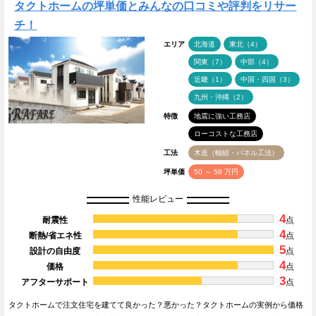
タクトホームの坪単価とみんなの口コミや評判をリサー
チ！
エリア
北海道
東北（4）
関東（7）
中部（4）
近畿（1）
中国・四国（3）
九州・沖縄（2）
特徴
地震に強い工務店
ローコストな工務店
工法
木造（軸組・パネル工法）
坪単価
50 ～ 58 万円
性能レビュー
4
耐震性
点
4
断熱/省エネ性
点
5
設計の自由度
点
4
価格
点
3
アフターサポート
点
タクトホームで注文住宅を建てて良かった？悪かった？タクトホームの実例から価格