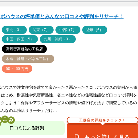
ラボハウスの坪単価とみんなの口コミや評判をリサーチ！
ア
東北（3）
関東（7）
中部（7）
近畿（6）
中国・四国（5）
九州・沖縄（3）
高気密高断熱の工務店
木造（軸組・パネル工法）
価
50 ～ 60 万円
ボハウスで注文住宅を建てて良かった？悪かった？コラボハウスの実例から価
をはじめ、耐震性や気密断熱性、省エネ性などの住宅性能など口コミで評判を
ックしよう！保障やアフターサービスの情報や値下げ方法まで調査しているの
みんなの工務店リサーチ」だけ…
こ
工務店の詳細をチェック！
口コミによる評判
もっと詳しく見る