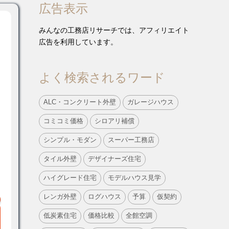
広告表示
みんなの工務店リサーチでは、アフィリエイト
広告を利用しています。
よく検索されるワード
ALC・コンクリート外壁
ガレージハウス
コミコミ価格
シロアリ補償
シンプル・モダン
スーパー工務店
タイル外壁
デザイナーズ住宅
ハイグレード住宅
モデルハウス見学
レンガ外壁
ログハウス
予算
仮契約
低炭素住宅
価格比較
全館空調