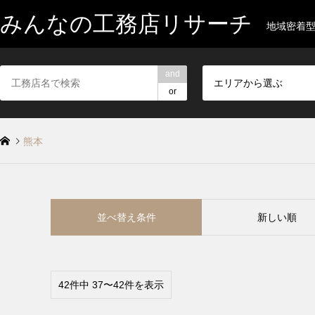
みんなの工務店リサーチ
地域密着
and
エリアから選ぶ
or
熊本
並べ替え条件
新しい順
42件中 37〜42件を表示