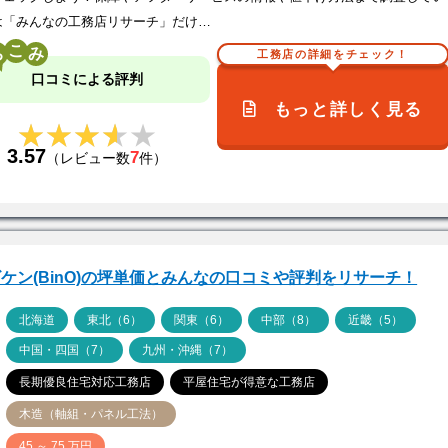
は「みんなの工務店リサーチ」だけ…
こ
工務店の詳細をチェック！
口コミによる評判
もっと詳しく見る
★★★★★
★★★★★
3.57
7
（レビュー数
件）
ケン(BinO)の坪単価とみんなの口コミや評判をリサーチ！
ア
北海道
東北（6）
関東（6）
中部（8）
近畿（5）
中国・四国（7）
九州・沖縄（7）
長期優良住宅対応工務店
平屋住宅が得意な工務店
木造（軸組・パネル工法）
価
45 ～ 75 万円