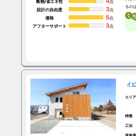
4
断熱/省エネ性
点
るの
3
設計の自由度
点
く
5
価格
点
3
アフターサポート
点
イビ
エリ
特徴
工法
坪単