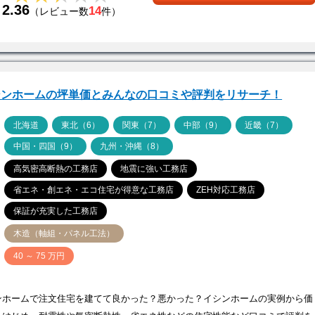
2.36
14
（レビュー数
件）
シンホームの坪単価とみんなの口コミや評判をリサーチ！
ア
北海道
東北（6）
関東（7）
中部（9）
近畿（7）
中国・四国（9）
九州・沖縄（8）
高気密高断熱の工務店
地震に強い工務店
省エネ・創エネ・エコ住宅が得意な工務店
ZEH対応工務店
保証が充実した工務店
木造（軸組・パネル工法）
価
40 ～ 75 万円
ンホームで注文住宅を建てて良かった？悪かった？イシンホームの実例から価