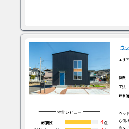
ウ
エリ
特徴
工法
坪単
性能レビュー
ウッ
4
ら価
耐震性
点
判を