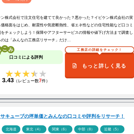
ケン株式会社で注文住宅を建てて良かった？悪かった？イビケン株式会社の実
ら価格面をはじめ、耐震性や気密断熱性、省エネ性などの住宅性能など口コミ
判をチェックしよう！保障やアフターサービスの情報や値下げ方法まで調査し
るのは「みんなの工務店リサーチ」だけ…
こ
工務店の詳細をチェック！
口コミによる評判
もっと詳しく見る
★★★★★
★★★★★
3.43
7
（レビュー数
件）
ーサキューブの坪単価とみんなの口コミや評判をリサーチ！
ア
北海道
東北（4）
関東（6）
中部（8）
近畿（5）