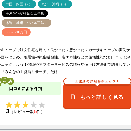
中国・四国（7）
九州・沖縄（8）
平屋住宅が得意な工務店
木造（軸組・パネル工法）
価
55 ～ 70 万円
サキューブで注文住宅を建てて良かった？悪かった？カーサキューブの実例か
格面をはじめ、耐震性や気密断熱性、省エネ性などの住宅性能など口コミで評
チェックしよう！保障やアフターサービスの情報や値下げ方法まで調査してい
は「みんなの工務店リサーチ」だけ…
こ
工務店の詳細をチェック！
口コミによる評判
もっと詳しく見る
★★★★★
★★★★★
3
5
（レビュー数
件）