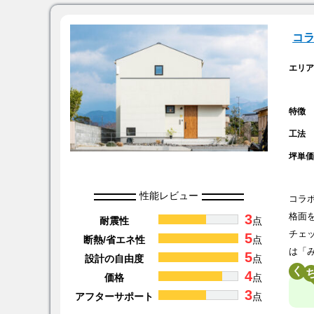
コ
エリ
特徴
工法
坪単
性能レビュー
コラ
3
格面
耐震性
点
チェ
5
断熱/省エネ性
点
は「
5
設計の自由度
点
く
4
価格
点
3
アフターサポート
点