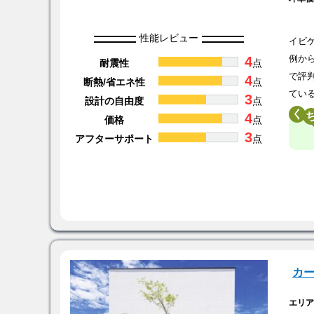
性能レビュー
イビ
4
例か
耐震性
点
で評
4
断熱/省エネ性
点
てい
3
設計の自由度
点
く
4
価格
点
3
アフターサポート
点
カ
エリ