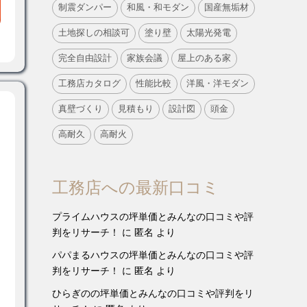
制震ダンパー
和風・和モダン
国産無垢材
土地探しの相談可
塗り壁
太陽光発電
完全自由設計
家族会議
屋上のある家
工務店カタログ
性能比較
洋風・洋モダン
真壁づくり
見積もり
設計図
頭金
高耐久
高耐火
工務店への最新口コミ
プライムハウスの坪単価とみんなの口コミや評
判をリサーチ！
に
匿名
より
パパまるハウスの坪単価とみんなの口コミや評
判をリサーチ！
に
匿名
より
ひらぎのの坪単価とみんなの口コミや評判をリ