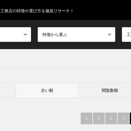
型工務店の特徴や選び方を徹底リサーチ！
特徴から選ぶ
工
古い順
閲覧数順
1
2
3
