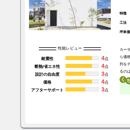
特徴
工法
坪単
性能レビュー
カー
4
ら価
耐震性
点
判を
4
断熱/省エネ性
点
るの
3
設計の自由度
点
く
4
価格
点
3
アフターサポート
点