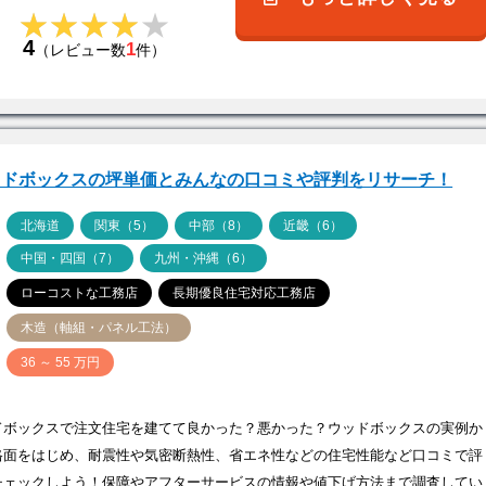
★★★★★
★★★★★
4
1
（レビュー数
件）
ッドボックスの坪単価とみんなの口コミや評判をリサーチ！
ア
北海道
関東（5）
中部（8）
近畿（6）
中国・四国（7）
九州・沖縄（6）
ローコストな工務店
長期優良住宅対応工務店
木造（軸組・パネル工法）
価
36 ～ 55 万円
ドボックスで注文住宅を建てて良かった？悪かった？ウッドボックスの実例か
格面をはじめ、耐震性や気密断熱性、省エネ性などの住宅性能など口コミで評
チェックしよう！保障やアフターサービスの情報や値下げ方法まで調査してい