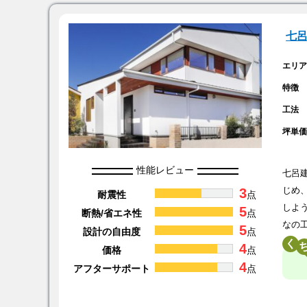
七
エリ
特徴
工法
坪単
性能レビュー
七呂
3
じめ
耐震性
点
しよ
5
断熱/省エネ性
点
なの
5
設計の自由度
点
く
4
価格
点
4
アフターサポート
点