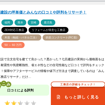
呂建設の坪単価とみんなの口コミや評判をリサーチ！
ア
福岡
熊本
宮崎
鹿児島
ZEH対応工務店
リフォームが得意な工務店
木造（軸組・パネル工法）
鉄筋コンクリート(RC造)
価
50 ～ 60 万円
建設で注文住宅を建てて良かった？悪かった？七呂建設の実例から価格面をは
、耐震性や気密断熱性、省エネ性などの住宅性能など口コミで評判をチェック
う！保障やアフターサービスの情報や値下げ方法まで調査しているのは「みん
工務店リサーチ」だけ…
こ
工務店の詳細をチェック！
口コミによる評判
もっと詳しく見る
★★★★★
★★★★★