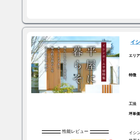
イ
エリ
特徴
工法
坪単
性能レビュー
イシ