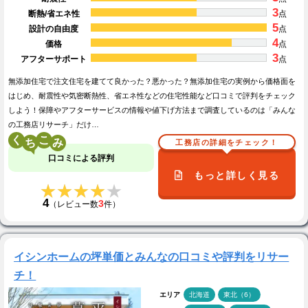
3
断熱/省エネ性
点
5
設計の自由度
点
4
価格
点
3
アフターサポート
点
無添加住宅で注文住宅を建てて良かった？悪かった？無添加住宅の実例から価格面を
はじめ、耐震性や気密断熱性、省エネ性などの住宅性能など口コミで評判をチェック
しよう！保障やアフターサービスの情報や値下げ方法まで調査しているのは「みんな
の工務店リサーチ」だけ…
く
こ
工務店の詳細をチェック！
口コミによる評判
もっと詳しく見る
★★★★★
★★★★★
4
3
（レビュー数
件）
イシンホームの坪単価とみんなの口コミや評判をリサー
チ！
エリア
北海道
東北（6）