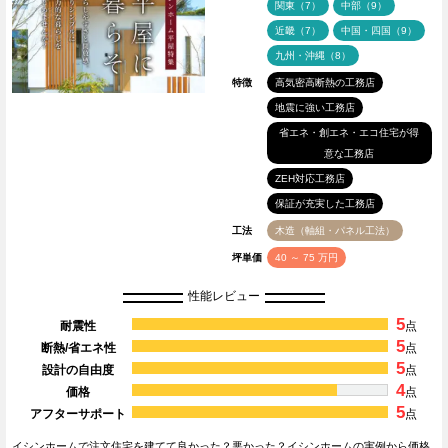
関東（7）
中部（9）
近畿（7）
中国・四国（9）
九州・沖縄（8）
特徴
高気密高断熱の工務店
地震に強い工務店
省エネ・創エネ・エコ住宅が得
意な工務店
ZEH対応工務店
保証が充実した工務店
工法
木造（軸組・パネル工法）
坪単価
40 ～ 75 万円
性能レビュー
5
耐震性
点
5
断熱/省エネ性
点
5
設計の自由度
点
4
価格
点
5
アフターサポート
点
イシンホームで注文住宅を建てて良かった？悪かった？イシンホームの実例から価格