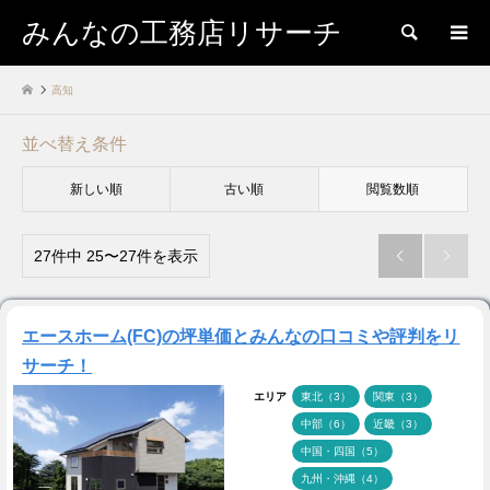
みんなの工務店リサーチ
検索
高知
並べ替え条件
新しい順
古い順
閲覧数順
27件中 25〜27件を表示


エースホーム(FC)の坪単価とみんなの口コミや評判をリ
サーチ！
エリア
東北（3）
関東（3）
中部（6）
近畿（3）
中国・四国（5）
九州・沖縄（4）