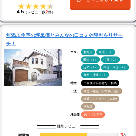
★★★★★
★★★★★
4.5
2
（レビュー数
件）
無添加住宅の坪単価とみんなの口コミや評判をリサー
チ！
エリア
北海道
東北（5）
関東（7）
中部（9）
近畿（7）
中国・四国（9）
九州・沖縄（8）
特徴
平屋住宅が得意な工務店
工法
木造（軸組・パネル工法）
鉄筋コンクリート(RC造)
鉄骨造
坪単価
60 ～ 70 万円
性能レビュー
3
耐震性
点