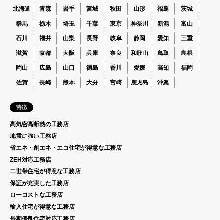
北海道
青森
岩手
宮城
秋田
山形
福島
茨城
群馬
栃木
埼玉
千葉
東京
神奈川
新潟
富山
石川
福井
山梨
長野
岐阜
静岡
愛知
三重
滋賀
京都
大阪
兵庫
奈良
和歌山
鳥取
島根
岡山
広島
山口
徳島
香川
愛媛
高知
福岡
佐賀
長崎
熊本
大分
宮崎
鹿児島
沖縄
特徴
高気密高断熱の工務店
地震に強い工務店
省エネ・創エネ・エコ住宅が得意な工務店
ZEH対応工務店
二世帯住宅が得意な工務店
保証が充実した工務店
ローコストな工務店
輸入住宅が得意な工務店
長期優良住宅対応工務店