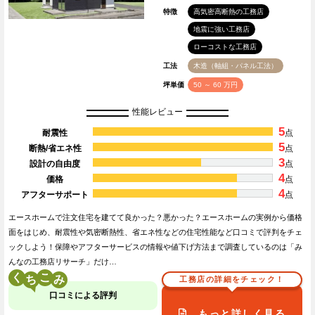
特徴
高気密高断熱の工務店
地震に強い工務店
ローコストな工務店
工法
木造（軸組・パネル工法）
坪単価
50 ～ 60 万円
性能レビュー
5
耐震性
点
5
断熱/省エネ性
点
3
設計の自由度
点
4
価格
点
4
アフターサポート
点
エースホームで注文住宅を建てて良かった？悪かった？エースホームの実例から価格
面をはじめ、耐震性や気密断熱性、省エネ性などの住宅性能など口コミで評判をチェ
ックしよう！保障やアフターサービスの情報や値下げ方法まで調査しているのは「み
んなの工務店リサーチ」だけ…
く
こ
工務店の詳細をチェック！
口コミによる評判
もっと詳しく見る