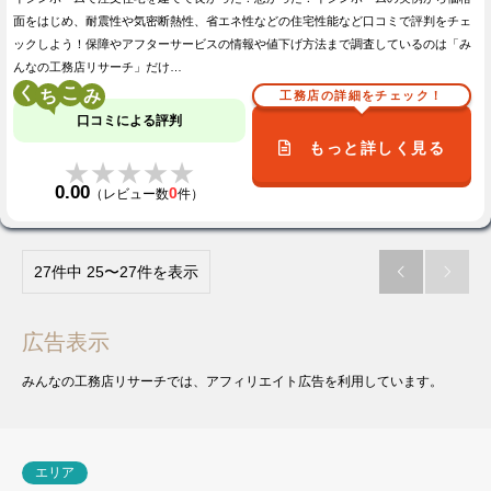
面をはじめ、耐震性や気密断熱性、省エネ性などの住宅性能など口コミで評判をチェ
ックしよう！保障やアフターサービスの情報や値下げ方法まで調査しているのは「み
んなの工務店リサーチ」だけ…
く
こ
工務店の詳細をチェック！
口コミによる評判
もっと詳しく見る
★★★★★
★★★★★
0.00
0
（レビュー数
件）
27件中 25〜27件を表示


広告表示
みんなの工務店リサーチでは、アフィリエイト広告を利用しています。
エリア