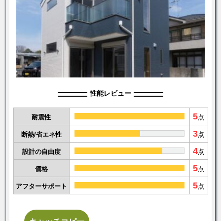
性能レビュー
5
耐震性
点
3
断熱/省エネ性
点
4
設計の自由度
点
5
価格
点
5
アフターサポート
点