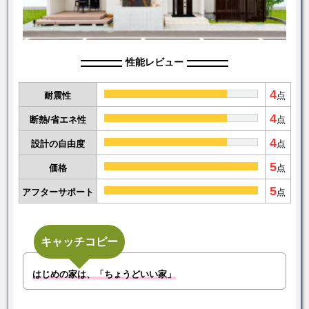
性能レビュー
4
耐震性
点
4
断熱/省エネ性
点
4
設計の自由度
点
5
価格
点
5
アフターサポート
点
キャッチコピー
はじめの家は、「ちょうどいい家」