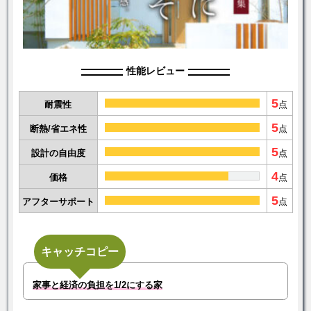
性能レビュー
5
耐震性
点
5
断熱/省エネ性
点
5
設計の自由度
点
4
価格
点
5
アフターサポート
点
キャッチコピー
家事と経済の負担を1/2にする家