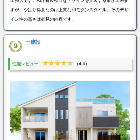
工務店です。和洋折衷様々なデザインを実現する事が出来ま
すが、やはり得意なのは上質な和モダンスタイル。そのデザ
イン性の高さは必見の内容です。
一建設
★★★★★
★★★★★
性能レビュー
（4.4）