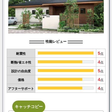
性能レビュー
5
耐震性
点
4
断熱/省エネ性
点
5
設計の自由度
点
4
価格
点
4
アフターサポート
点
キャッチコピー