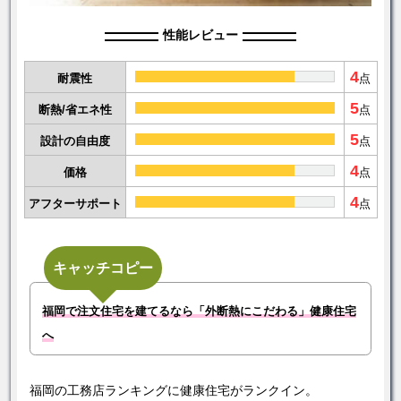
性能レビュー
4
耐震性
点
5
断熱/省エネ性
点
5
設計の自由度
点
4
価格
点
4
アフターサポート
点
キャッチコピー
福岡で注文住宅を建てるなら「外断熱にこだわる」健康住宅
へ
福岡の工務店ランキングに健康住宅がランクイン。