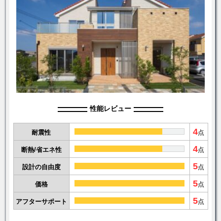
性能レビュー
4
耐震性
点
4
断熱/省エネ性
点
5
設計の自由度
点
5
価格
点
5
アフターサポート
点