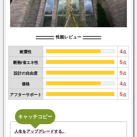
性能レビュー
4
耐震性
点
5
断熱/省エネ性
点
5
設計の自由度
点
4
価格
点
5
アフターサポート
点
キャッチコピー
人生をアップグレードする。