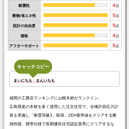
4
耐震性
点
5
断熱/省エネ性
点
5
設計の自由度
点
4
価格
点
5
アフターサポート
点
キャッチコピー
まいにちも まんいちも
福岡の工務店ランキングに山根木材がランクイン。
広島県産の木材を多く使用した注文住宅で、全棟許容応力計
算を実施し「耐震等級3」取得、ZEH基準値をクリアする断
熱性能、標準仕様で長期優良住宅認定基準にクリアするな