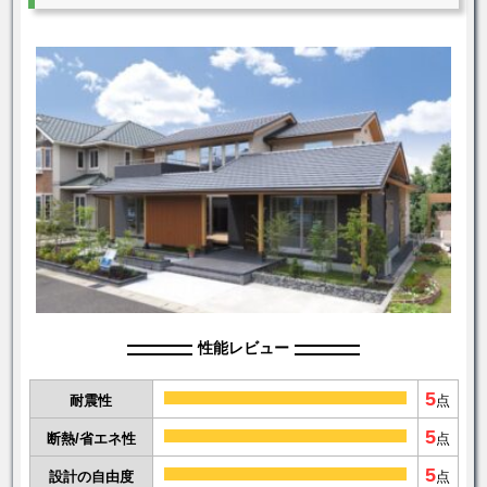
性能レビュー
5
耐震性
点
5
断熱/省エネ性
点
5
設計の自由度
点