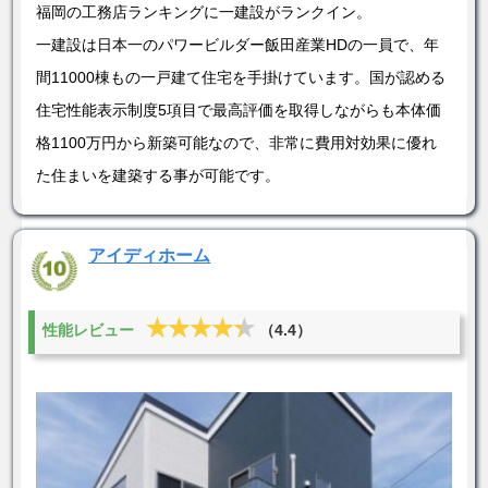
福岡の工務店ランキングに一建設がランクイン。
一建設は日本一のパワービルダー飯田産業HDの一員で、年
間11000棟もの一戸建て住宅を手掛けています。国が認める
住宅性能表示制度5項目で最高評価を取得しながらも本体価
格1100万円から新築可能なので、非常に費用対効果に優れ
た住まいを建築する事が可能です。
アイディホーム
★★★★★
★★★★★
性能レビュー
（4.4）