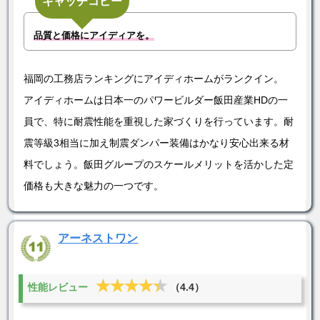
キャッチコピー
品質と価格にアイディアを。
福岡の工務店ランキングにアイディホームがランクイン。
アイディホームは日本一のパワービルダー飯田産業HDの一
員で、特に耐震性能を重視した家づくりを行っています。耐
震等級3相当に加え制震ダンパー装備はかなり安心出来る材
料でしょう。飯田グループのスケールメリットを活かした定
価格も大きな魅力の一つです。
アーネストワン
★★★★★
★★★★★
性能レビュー
（4.4）