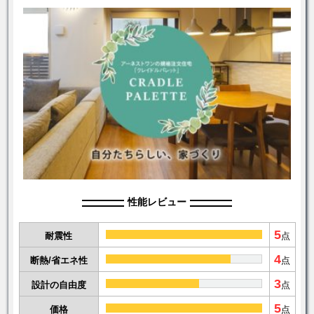
性能レビュー
5
耐震性
点
4
断熱/省エネ性
点
3
設計の自由度
点
5
価格
点