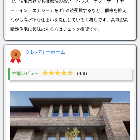
で、住宅業界でも権威性の高い「ハウス・オブ・ザ・イヤ
ー・イン・エナジー」を8年連続受賞するなど、価格を抑え
ながら高水準な住まいを提供している工務店です。高気密高
断熱住宅に興味のある方はチェック推奨です。
クレバリーホーム
★★★★★
★★★★★
性能レビュー
（4.6）