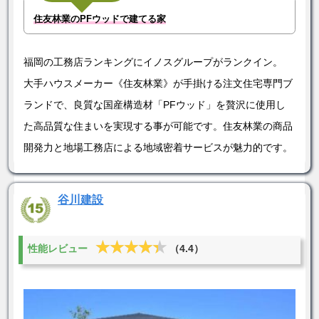
住友林業のPFウッドで建てる家
福岡の工務店ランキングにイノスグループがランクイン。
大手ハウスメーカー《住友林業》が手掛ける注文住宅専門ブ
ランドで、良質な国産構造材「PFウッド」を贅沢に使用し
た高品質な住まいを実現する事が可能です。住友林業の商品
開発力と地場工務店による地域密着サービスが魅力的です。
谷川建設
★★★★★
★★★★★
性能レビュー
（4.4）