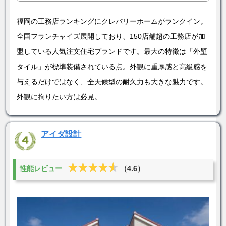
福岡の工務店ランキングにクレバリーホームがランクイン。
全国フランチャイズ展開しており、150店舗超の工務店が加
盟している人気注文住宅ブランドです。最大の特徴は「外壁
タイル」が標準装備されている点。外観に重厚感と高級感を
与えるだけではなく、全天候型の耐久力も大きな魅力です。
外観に拘りたい方は必見。
アイダ設計
★★★★★
★★★★★
性能レビュー
（4.6）