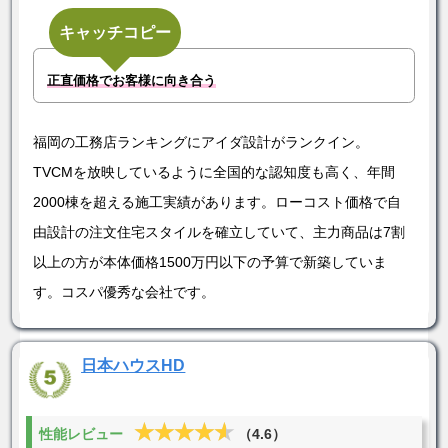
キャッチコピー
正直価格でお客様に向き合う
福岡の工務店ランキングにアイダ設計がランクイン。
TVCMを放映しているように全国的な認知度も高く、年間
2000棟を超える施工実績があります。ローコスト価格で自
由設計の注文住宅スタイルを確立していて、主力商品は7割
以上の方が本体価格1500万円以下の予算で新築していま
す。コスパ優秀な会社です。
日本ハウスHD
★★★★★
★★★★★
性能レビュー
（4.6）