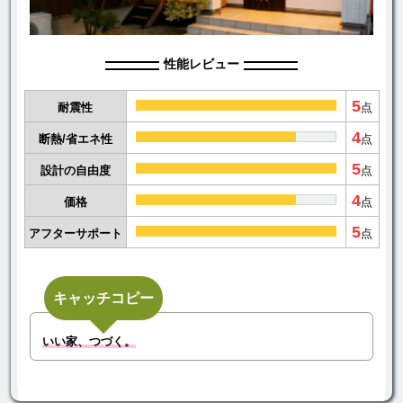
性能レビュー
5
耐震性
点
4
断熱/省エネ性
点
5
設計の自由度
点
4
価格
点
5
アフターサポート
点
キャッチコピー
いい家、つづく。