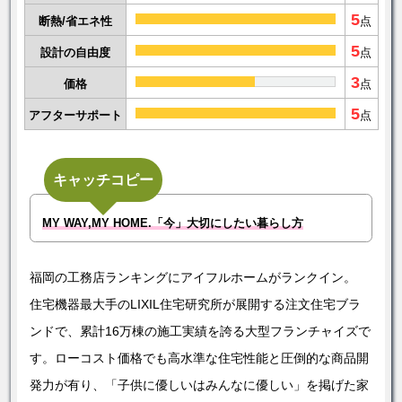
5
断熱/省エネ性
点
5
設計の自由度
点
3
価格
点
5
アフターサポート
点
キャッチコピー
MY WAY,MY HOME.「今」大切にしたい暮らし方
福岡の工務店ランキングにアイフルホームがランクイン。
住宅機器最大手のLIXIL住宅研究所が展開する注文住宅ブラ
ンドで、累計16万棟の施工実績を誇る大型フランチャイズで
す。ローコスト価格でも高水準な住宅性能と圧倒的な商品開
発力が有り、「子供に優しいはみんなに優しい」を掲げた家