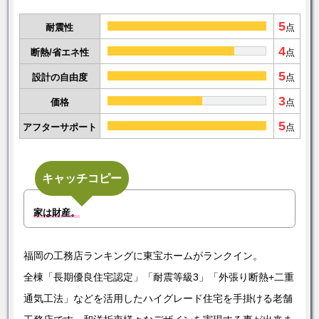
5
耐震性
点
4
断熱/省エネ性
点
5
設計の自由度
点
3
価格
点
5
アフターサポート
点
キャッチコピー
家は財産。
福岡の工務店ランキングに東宝ホームがランクイン。
全棟「長期優良住宅認定」「耐震等級3」「外張り断熱+二重
通気工法」などを活用したハイグレード住宅を手掛ける老舗