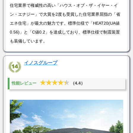
住宅業界で権威性の高い「ハウス・オブ・ザ・イヤー・イ
ン・エナジー」で大賞を2度も受賞した住宅業界屈指の「省
エネ住宅」が最大の魅力です。標準仕様で「HEAT20(UA値
0.56)」と「C値0.2」を達成しており、標準仕様で制震装置
も装備しています。
イノスグループ
★★★★★
★★★★★
性能レビュー
（4.4）