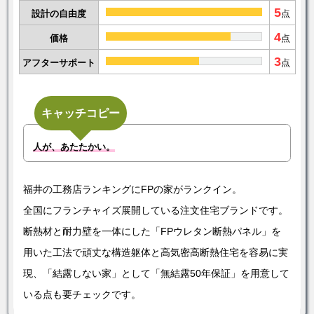
5
設計の自由度
点
4
価格
点
3
アフターサポート
点
キャッチコピー
人が、あたたかい。
福井の工務店ランキングにFPの家がランクイン。
全国にフランチャイズ展開している注文住宅ブランドです。
断熱材と耐力壁を一体にした「FPウレタン断熱パネル」を
用いた工法で頑丈な構造躯体と高気密高断熱住宅を容易に実
現、「結露しない家」として「無結露50年保証」を用意して
いる点も要チェックです。