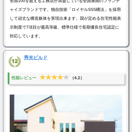
全国100を超える工務店が加盟している全国展開のフランチ
ャイズブランドです。独自技術「ロイヤルSSS構法」を採用
して頑丈な構造躯体を実現出来ます。国が定める住宅性能表
示制度で7項目が最高等級、標準仕様で長期優良住宅認定に
対応しています。
秀光ビルド
★★★★★
★★★★★
性能レビュー
（4.2）