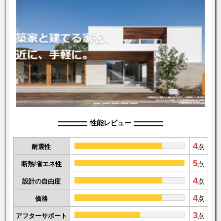
性能レビュー
4
耐震性
点
5
断熱/省エネ性
点
4
設計の自由度
点
4
価格
点
3
アフターサポート
点