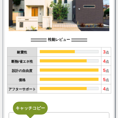
性能レビュー
3
耐震性
点
4
断熱/省エネ性
点
5
設計の自由度
点
5
価格
点
4
アフターサポート
点
キャッチコピー