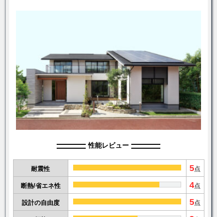
性能レビュー
5
耐震性
点
4
断熱/省エネ性
点
5
設計の自由度
点