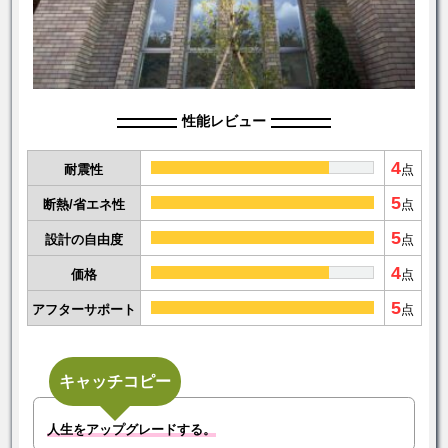
性能レビュー
4
耐震性
点
5
断熱/省エネ性
点
5
設計の自由度
点
4
価格
点
5
アフターサポート
点
キャッチコピー
人生をアップグレードする。