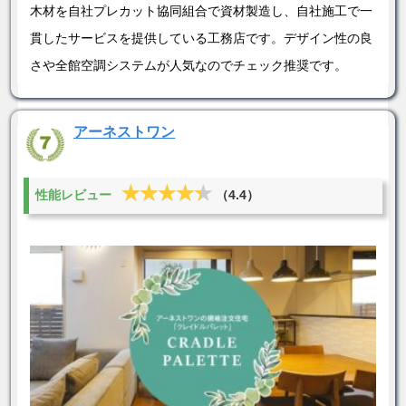
木材を自社プレカット協同組合で資材製造し、自社施工で一
貫したサービスを提供している工務店です。デザイン性の良
さや全館空調システムが人気なのでチェック推奨です。
アーネストワン
★★★★★
★★★★★
性能レビュー
（4.4）