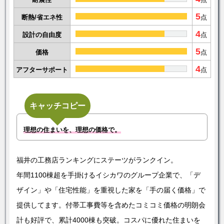
耐震性
点
5
断熱/省エネ性
点
4
設計の自由度
点
5
価格
点
4
アフターサポート
点
キャッチコピー
理想の住まいを、理想の価格で。
福井の工務店ランキングにステーツがランクイン。
年間1100棟超を手掛けるイシカワのグループ企業で、「デ
ザイン」や「住宅性能」を重視した家を「手の届く価格」で
提供してます。付帯工事費等を含めたコミコミ価格の明朗会
計も好評で、累計4000棟も突破。コスパに優れた住まいを