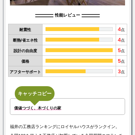
性能レビュー
4
耐震性
点
4
断熱/省エネ性
点
5
設計の自由度
点
5
価格
点
3
アフターサポート
点
キャッチコピー
価値つづく、木づくりの家
福井の工務店ランキングにロイヤルハウスがランクイン。