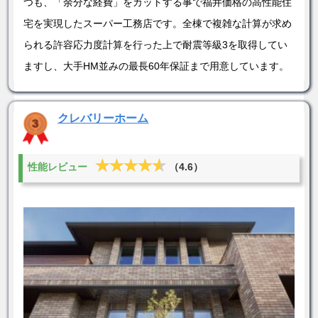
つも、「余分な経費」をカットする事で福井価格の高性能住
宅を実現したスーパー工務店です。全棟で複雑な計算が求め
られる許容応力度計算を行った上で耐震等級3を取得してい
ますし、大手HM並みの最長60年保証まで用意しています。
クレバリーホーム
★★★★★
★★★★★
性能レビュー
（4.6）