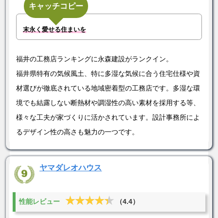
キャッチコピー
末永く愛せる住まいを
福井の工務店ランキングに永森建設がランクイン。
福井県特有の気候風土、特に多湿な気候に合う住宅仕様や資
材選びが徹底されている地域密着型の工務店です。多湿な環
境でも結露しない断熱材や調湿性の高い素材を採用する等、
様々な工夫が家づくりに活かされています。設計事務所によ
るデザイン性の高さも魅力の一つです。
ヤマダレオハウス
★★★★★
★★★★★
性能レビュー
（4.4）