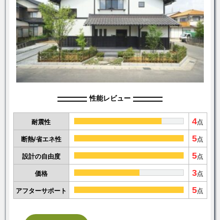
性能レビュー
4
耐震性
点
5
断熱/省エネ性
点
5
設計の自由度
点
3
価格
点
5
アフターサポート
点