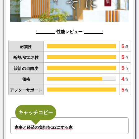
性能レビュー
5
耐震性
点
5
断熱/省エネ性
点
5
設計の自由度
点
4
価格
点
5
アフターサポート
点
キャッチコピー
家事と経済の負担を1/2にする家