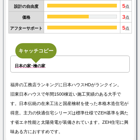
5
設計の自由度
点
3
価格
点
5
アフターサポート
点
キャッチコピー
日本の家･檜の家
福井の工務店ランキングに日本ハウスHDがランクイン。
旧東日本ハウスで年間1500棟近い施工実績のある大手で
す。日本伝統の在来工法と国産檜材を使った本格木造住宅が
得意。主力の快適住宅シリーズは標準仕様でZEH基準を満た
す省エネ性能と太陽発電が装備されています。ZEH住宅に興
味ある方におすすめです。