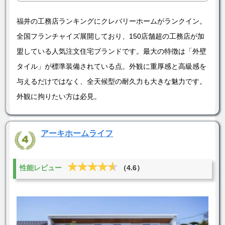
福井の工務店ランキングにクレバリーホームがランクイン。
全国フランチャイズ展開しており、150店舗超の工務店が加
盟している人気注文住宅ブランドです。最大の特徴は「外壁
タイル」が標準装備されている点。外観に重厚感と高級感を
与えるだけではなく、全天候型の耐久力も大きな魅力です。
外観に拘りたい方は必見。
アーキホームライフ
★★★★★
★★★★★
性能レビュー
（4.6）