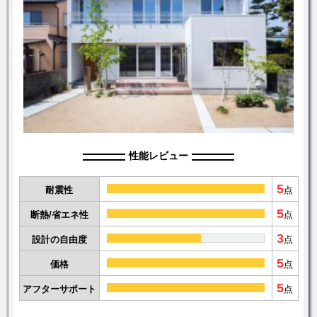
性能レビュー
5
耐震性
点
5
断熱/省エネ性
点
3
設計の自由度
点
5
価格
点
5
アフターサポート
点