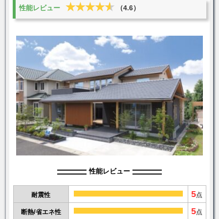
★★★★★
★★★★★
性能レビュー
（4.6）
性能レビュー
5
耐震性
点
5
断熱/省エネ性
点