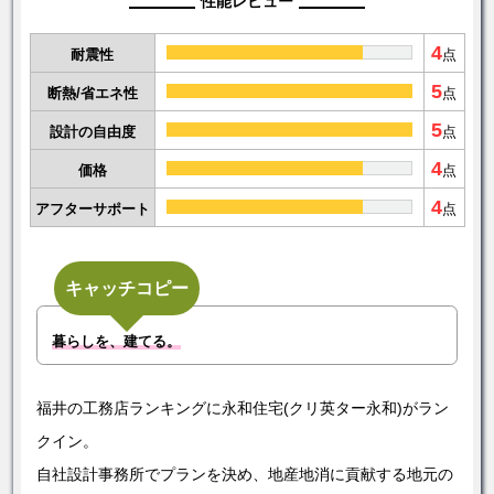
性能レビュー
4
耐震性
点
5
断熱/省エネ性
点
5
設計の自由度
点
4
価格
点
4
アフターサポート
点
キャッチコピー
暮らしを、建てる。
福井の工務店ランキングに永和住宅(クリ英ター永和)がラン
クイン。
自社設計事務所でプランを決め、地産地消に貢献する地元の