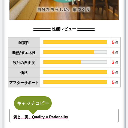
性能レビュー
5
耐震性
点
4
断熱/省エネ性
点
3
設計の自由度
点
5
価格
点
5
アフターサポート
点
キャッチコピー
質と、実。Quality × Rationality