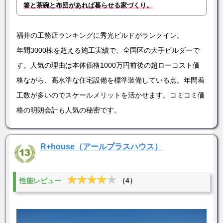
箸と茶碗と布団があれば暮らせる家づくり。
福井の工務店ランキングに秀光ビルドがランクイン。
年間3000棟を超える施工実績で、全国区の大手ビルダーで
す。人気の理由は本体価格1000万円前後の超ローコスト価
格ながら、高水準な住宅設備を標準装備している点。年間着
工数が多いのでスケールメリットを活かせます。コミコミ価
格の明朗会計も人気の秘密です。
R+house（アールプラスハウス）
★★★★★
★★★★★
性能レビュー
（4）