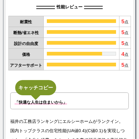
性能レビュー
5
耐震性
点
5
断熱/省エネ性
点
5
設計の自由度
点
4
価格
点
5
アフターサポート
点
キャッチコピー
「快適な人生は住まいから」
福井の工務店ランキングにエルシーホームがランクイン。
国内トップクラスの住宅性能(UA値0.4)(C値0.1)を実現しつ