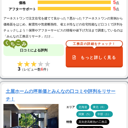
5
価格
点
5
アフターサポート
点
アーネストワンで注文住宅を建てて良かった？悪かった？アーネストワンの実例から
価格面をはじめ、耐震性や気密断熱性、省エネ性などの住宅性能など口コミで評判を
チェックしよう！保障やアフターサービスの情報や値下げ方法まで調査しているのは
「みんなの工務店リサーチ」だけ…
く
こ
工務店の詳細をチェック！
口コミによる評判
もっと詳しく見る
★★★★★
★★★★★
3
6
（レビュー数
件）
土屋ホームの坪単価とみんなの口コミや評判をリサー
チ！
エリア
北海道
東北（6）
関東（5）
中部（1）
特徴
高気密高断熱の工務店