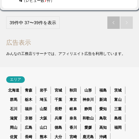
4
7
（レビュー数
件）
39件中 37〜39件を表示


広告表示
みんなの工務店リサーチでは、アフィリエイト広告を利用しています。
エリア
北海道
青森
岩手
宮城
秋田
山形
福島
茨城
群馬
栃木
埼玉
千葉
東京
神奈川
新潟
富山
石川
福井
山梨
長野
岐阜
静岡
愛知
三重
滋賀
京都
大阪
兵庫
奈良
和歌山
鳥取
島根
岡山
広島
山口
徳島
香川
愛媛
高知
福岡
佐賀
長崎
熊本
大分
宮崎
鹿児島
沖縄