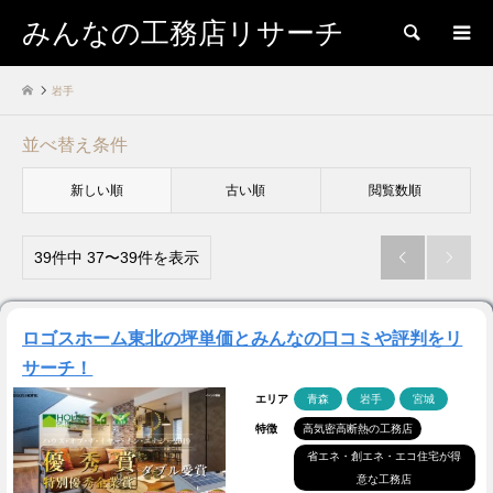
みんなの工務店リサーチ
検索
岩手
並べ替え条件
新しい順
古い順
閲覧数順
39件中 37〜39件を表示


ロゴスホーム東北の坪単価とみんなの口コミや評判をリ
サーチ！
エリア
青森
岩手
宮城
特徴
高気密高断熱の工務店
省エネ・創エネ・エコ住宅が得
意な工務店