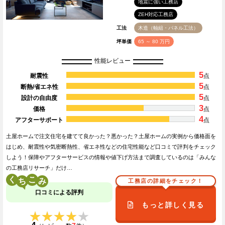
地震に強い工務店
ZEH対応工務店
工法
木造（軸組・パネル工法）
坪単価
65 ～ 80 万円
性能レビュー
5
耐震性
点
5
断熱/省エネ性
点
5
設計の自由度
点
3
価格
点
4
アフターサポート
点
土屋ホームで注文住宅を建てて良かった？悪かった？土屋ホームの実例から価格面を
はじめ、耐震性や気密断熱性、省エネ性などの住宅性能など口コミで評判をチェック
しよう！保障やアフターサービスの情報や値下げ方法まで調査しているのは「みんな
の工務店リサーチ」だけ…
く
こ
工務店の詳細をチェック！
口コミによる評判
もっと詳しく見る
★★★★★
★★★★★