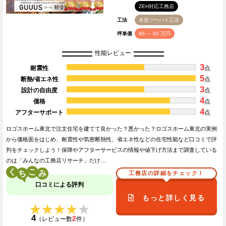
ZEH対応工務店
工法
木造ツーバイ工法
坪単価
60 ～ 80 万円
性能レビュー
3
耐震性
点
5
断熱/省エネ性
点
3
設計の自由度
点
4
価格
点
4
アフターサポート
点
ロゴスホーム東北で注文住宅を建てて良かった？悪かった？ロゴスホーム東北の実例
から価格面をはじめ、耐震性や気密断熱性、省エネ性などの住宅性能など口コミで評
判をチェックしよう！保障やアフターサービスの情報や値下げ方法まで調査している
のは「みんなの工務店リサーチ」だけ…
く
こ
工務店の詳細をチェック！
口コミによる評判
もっと詳しく見る
★★★★★
★★★★★
4
2
（レビュー数
件）