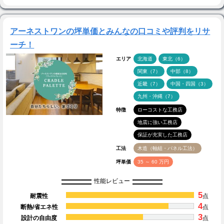
アーネストワンの坪単価とみんなの口コミや評判をリサ
ーチ！
エリア
北海道
東北（6）
関東（7）
中部（8）
近畿（7）
中国・四国（3）
九州・沖縄（7）
特徴
ローコストな工務店
地震に強い工務店
保証が充実した工務店
工法
木造（軸組・パネル工法）
坪単価
35 ～ 60 万円
性能レビュー
5
耐震性
点
4
断熱/省エネ性
点
3
設計の自由度
点