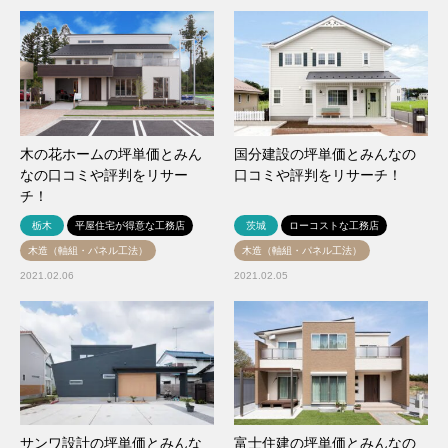
木の花ホームの坪単価とみん
国分建設の坪単価とみんなの
なの口コミや評判をリサー
口コミや評判をリサーチ！
チ！
栃木
平屋住宅が得意な工務店
茨城
ローコストな工務店
木造（軸組・パネル工法）
木造（軸組・パネル工法）
2021.02.06
2021.02.05
サンワ設計の坪単価とみんな
富士住建の坪単価とみんなの