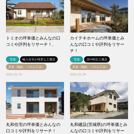
トミオの坪単価とみんなの口
カイテキホームの坪単価とみ
コミや評判をリサーチ！,
んなの口コミや評判をリサー
チ！
茨城
輸入住宅が得意な工務店
茨城
ZEH対応工務店
木造（軸組・パネル工法）
木造（軸組・パネル工法）
2021.01.31
2021.01.29
丸和住宅の坪単価とみんなの
丸和建設(茨城県)の坪単価とみ
口コミや評判をリサーチ！
んなの口コミや評判をリサー