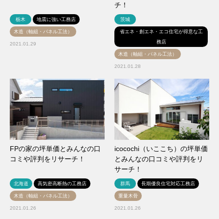
チ！
栃木
地震に強い工務店
茨城
木造（軸組・パネル工法）
省エネ・創エネ・エコ住宅が得意な工
務店
2021.01.29
木造（軸組・パネル工法）
2021.01.28
FPの家の坪単価とみんなの口
icocochi（いここち）の坪単価
コミや評判をリサーチ！
とみんなの口コミや評判をリ
サーチ！
北海道
高気密高断熱の工務店
群馬
長期優良住宅対応工務店
木造（軸組・パネル工法）
重量木骨
2021.01.26
2021.01.26