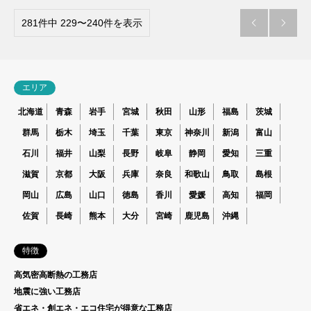
281件中 229〜240件を表示


エリア
北海道
青森
岩手
宮城
秋田
山形
福島
茨城
群馬
栃木
埼玉
千葉
東京
神奈川
新潟
富山
石川
福井
山梨
長野
岐阜
静岡
愛知
三重
滋賀
京都
大阪
兵庫
奈良
和歌山
鳥取
島根
岡山
広島
山口
徳島
香川
愛媛
高知
福岡
佐賀
長崎
熊本
大分
宮崎
鹿児島
沖縄
特徴
高気密高断熱の工務店
地震に強い工務店
省エネ・創エネ・エコ住宅が得意な工務店