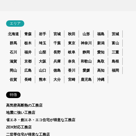
エリア
北海道
青森
岩手
宮城
秋田
山形
福島
茨城
群馬
栃木
埼玉
千葉
東京
神奈川
新潟
富山
石川
福井
山梨
長野
岐阜
静岡
愛知
三重
滋賀
京都
大阪
兵庫
奈良
和歌山
鳥取
島根
岡山
広島
山口
徳島
香川
愛媛
高知
福岡
佐賀
長崎
熊本
大分
宮崎
鹿児島
沖縄
特徴
高気密高断熱の工務店
地震に強い工務店
省エネ・創エネ・エコ住宅が得意な工務店
ZEH対応工務店
二世帯住宅が得意な工務店