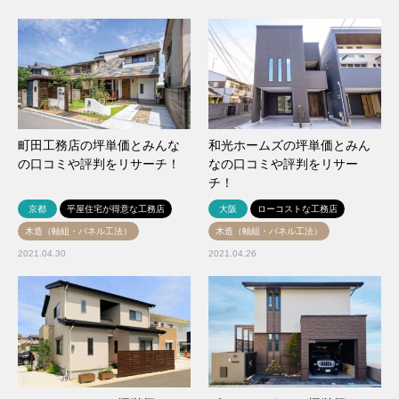
町田工務店の坪単価とみんな
和光ホームズの坪単価とみん
の口コミや評判をリサーチ！
なの口コミや評判をリサー
チ！
京都
平屋住宅が得意な工務店
大阪
ローコストな工務店
木造（軸組・パネル工法）
木造（軸組・パネル工法）
2021.04.30
2021.04.26