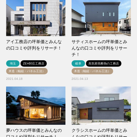
アイ工務店の坪単価とみんな
サティスホームの坪単価とみ
の口コミや評判をリサーチ！
んなの口コミや評判をリサー
チ！
埼玉
ZEH対応工務店
岐阜
高気密高断熱の工務店
木造（軸組・パネル工法）
木造（軸組・パネル工法）
2021.04.18
2021.04.13
夢ハウスの坪単価とみんなの
クラシスホームの坪単価とみ
口コミや評判をリサーチ！
んなの口コミや評判をリサー