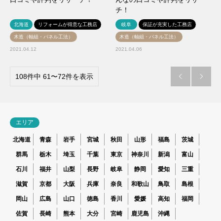
チ！
北海道
リフォームが得意な工務店
岐阜
保証が充実した工務店
木造（軸組・パネル工法）
木造（軸組・パネル工法）
2021.04.12
2021.04.06
108件中 61〜72件を表示


エリア
北海道
青森
岩手
宮城
秋田
山形
福島
茨城
群馬
栃木
埼玉
千葉
東京
神奈川
新潟
富山
石川
福井
山梨
長野
岐阜
静岡
愛知
三重
滋賀
京都
大阪
兵庫
奈良
和歌山
鳥取
島根
岡山
広島
山口
徳島
香川
愛媛
高知
福岡
佐賀
長崎
熊本
大分
宮崎
鹿児島
沖縄