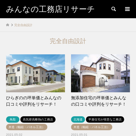
みんなの工務店リサーチ
検索
完全自由設計
完全自由設計
ひらぎのの坪単価とみんなの
無添加住宅の坪単価とみんな
口コミや評判をリサーチ！
の口コミや評判をリサーチ！
鳥取
高気密高断熱の工務店
北海道
平屋住宅が得意な工務店
木造（軸組・パネル工法）
木造（軸組・パネル工法）
2021.05.02
2021.05.01