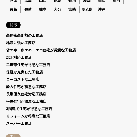
岡山
広島
山口
徳島
香川
愛媛
高知
福岡
佐賀
長崎
熊本
大分
宮崎
鹿児島
沖縄
特徴
高気密高断熱の工務店
地震に強い工務店
省エネ・創エネ・エコ住宅が得意な工務店
ZEH対応工務店
二世帯住宅が得意な工務店
保証が充実した工務店
ローコストな工務店
輸入住宅が得意な工務店
長期優良住宅対応工務店
平屋住宅が得意な工務店
3階建て住宅が得意な工務店
リフォームが得意な工務店
スーパー工務店