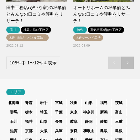
田中工務店(がいな家)の坪単価
オートリホームの坪単価とみ
とみんなの口コミや評判をリ
んなの口コミや評判をリサー
サーチ！
チ！
香川
地震に強い工務店
徳島
高気密高断熱の工務店
木造（軸組・パネル工法）
木造ツーバイ工法
2022.08.12
2022.08.09
108件中 1〜12件を表示


エリア
北海道
青森
岩手
宮城
秋田
山形
福島
茨城
群馬
栃木
埼玉
千葉
東京
神奈川
新潟
富山
石川
福井
山梨
長野
岐阜
静岡
愛知
三重
滋賀
京都
大阪
兵庫
奈良
和歌山
鳥取
島根