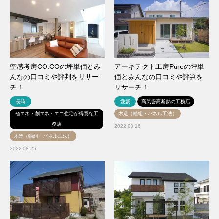
空感考房CO.COの坪単価とみ
アーキテクト工房Pureの坪単
んなの口コミや評判をリサー
価とみんなの口コミや評判を
チ！
リサーチ！
長崎
愛媛
高気密高断熱の工務店
省エネ・創エネ・エコ住宅が得意な工
木造（軸組・パネル工法）
務店
2022.08.16
木造（軸組・パネル工法）
2022.08.25