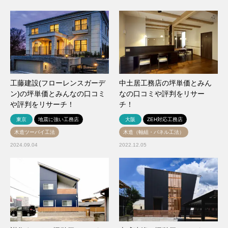
工藤建設(フローレンスガーデ
中土居工務店の坪単価とみん
ン)の坪単価とみんなの口コミ
なの口コミや評判をリサー
や評判をリサーチ！
チ！
東京
地震に強い工務店
大阪
ZEH対応工務店
木造ツーバイ工法
木造（軸組・パネル工法）
2024.09.04
2022.12.05