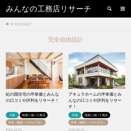
みんなの工務店リサーチ
検索
完全自由設計
完全自由設計
紀の国住宅の坪単価とみんな
アキュラホームの坪単価とみ
の口コミや評判をリサーチ！
んなの口コミや評判をリサー
チ！
大阪
地震に強い工務店
茨城
地震に強い工務店
木造（軸組・パネル工法）
木造（軸組・パネル工法）
2024.12.05
2024.09.06