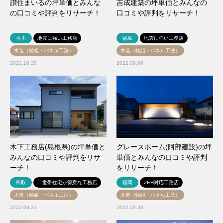
讃住まいるの坪単価とみんな
吉成建築の坪単価とみんなの
の口コミや評判をリサーチ！
口コミや評判をリサーチ！
香川
地震に強い工務店
福島
地震に強い工務店
木造（軸組・パネル工法）
木造（軸組・パネル工法）
2022.10.28
2022.09.06
木下工務店(島根県)の坪単価と
グレースホーム(阿部建設)の坪
みんなの口コミや評判をリサ
単価とみんなの口コミや評判
ーチ！
をリサーチ！
鳥取
二世帯住宅が得意な工務店
福岡
ZEH対応工務店
木造（軸組・パネル工法）
木造（軸組・パネル工法）
2022.08.31
2022.08.30