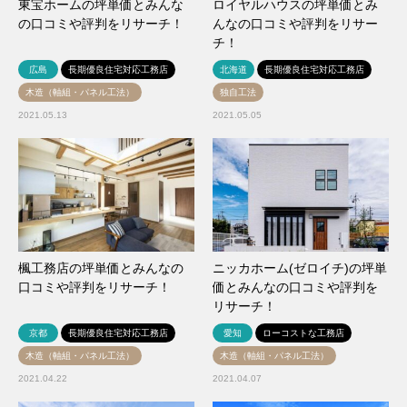
東宝ホームの坪単価とみんな
ロイヤルハウスの坪単価とみ
の口コミや評判をリサーチ！
んなの口コミや評判をリサー
チ！
広島
長期優良住宅対応工務店
北海道
長期優良住宅対応工務店
木造（軸組・パネル工法）
独自工法
2021.05.13
2021.05.05
楓工務店の坪単価とみんなの
ニッカホーム(ゼロイチ)の坪単
口コミや評判をリサーチ！
価とみんなの口コミや評判を
リサーチ！
京都
長期優良住宅対応工務店
愛知
ローコストな工務店
木造（軸組・パネル工法）
木造（軸組・パネル工法）
2021.04.22
2021.04.07