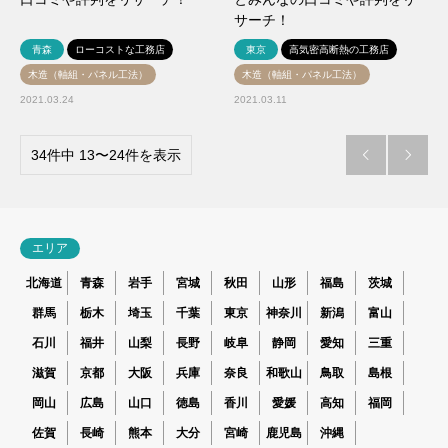
サーチ！
青森
ローコストな工務店
東京
高気密高断熱の工務店
木造（軸組・パネル工法）
木造（軸組・パネル工法）
2021.03.24
2021.03.11
34件中 13〜24件を表示


エリア
北海道
青森
岩手
宮城
秋田
山形
福島
茨城
群馬
栃木
埼玉
千葉
東京
神奈川
新潟
富山
石川
福井
山梨
長野
岐阜
静岡
愛知
三重
滋賀
京都
大阪
兵庫
奈良
和歌山
鳥取
島根
岡山
広島
山口
徳島
香川
愛媛
高知
福岡
佐賀
長崎
熊本
大分
宮崎
鹿児島
沖縄