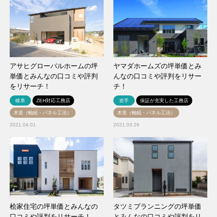
アサヒグローバルホームの坪
ヤマダホームズの坪単価とみ
単価とみんなの口コミや評判
んなの口コミや評判をリサー
をリサーチ！
チ！
岐阜
ZEH対応工務店
岩手
保証が充実した工務店
木造（軸組・パネル工法）
木造（軸組・パネル工法）
2021.04.01
2021.03.26
桧家住宅の坪単価とみんなの
タツミプランニングの坪単価
口コミや評判をリサーチ！
とみんなの口コミや評判をリ