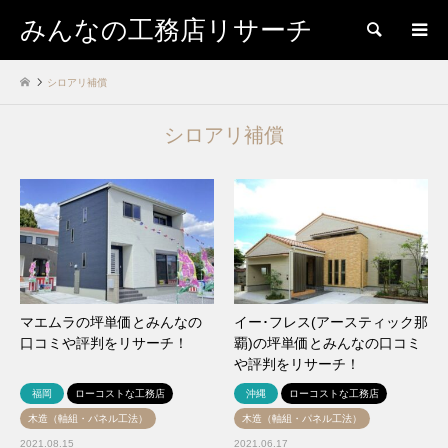
みんなの工務店リサーチ
検索
シロアリ補償
シロアリ補償
マエムラの坪単価とみんなの
イー･フレス(アースティック那
口コミや評判をリサーチ！
覇)の坪単価とみんなの口コミ
や評判をリサーチ！
福岡
ローコストな工務店
沖縄
ローコストな工務店
木造（軸組・パネル工法）
木造（軸組・パネル工法）
2021.08.15
2021.06.17