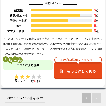
性能レビュー
5
耐震性
点
4
断熱/省エネ性
点
3
設計の自由度
点
5
価格
点
5
アフターサポート
点
アーネストワンで注文住宅を建てて良かった？悪かった？アーネストワンの実例から
価格面をはじめ、耐震性や気密断熱性、省エネ性などの住宅性能など口コミで評判を
チェックしよう！保障やアフターサービスの情報や値下げ方法まで調査しているのは
「みんなの工務店リサーチ」だけ…
く
こ
工務店の詳細をチェック！
口コミによる評判
もっと詳しく見る
★★★★★
★★★★★
3
6
（レビュー数
件）
38件中 37〜38件を表示

