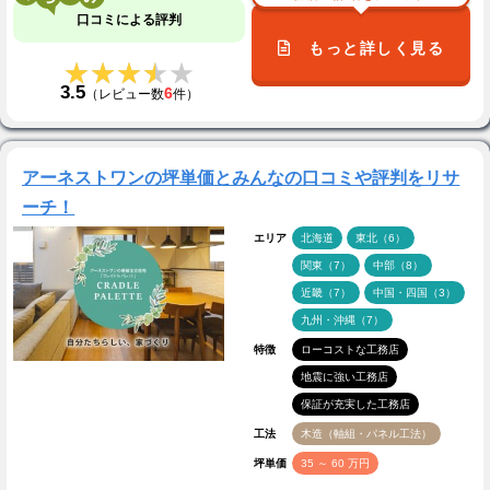
口コミによる評判
もっと詳しく見る
★★★★★
★★★★★
3.5
6
（レビュー数
件）
アーネストワンの坪単価とみんなの口コミや評判をリサ
ーチ！
エリア
北海道
東北（6）
関東（7）
中部（8）
近畿（7）
中国・四国（3）
九州・沖縄（7）
特徴
ローコストな工務店
地震に強い工務店
保証が充実した工務店
工法
木造（軸組・パネル工法）
坪単価
35 ～ 60 万円