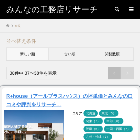
みんなの工務店リサーチ
検索
奈良
並べ替え条件
新しい順
古い順
閲覧数順
38件中 37〜38件を表示


R+house（アールプラスハウス）の坪単価とみんなの口
コミや評判をリサーチ…
エリア
北海道
東北（5）
関東（7）
中部（9）
近畿（6）
中国・四国（7）
九州・沖縄（7）