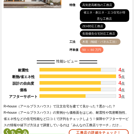
特徴
高気密高断熱の工務店
省エネ・創エネ・エコ住宅が得
意な工務店
ZEH対応工務店
長期優良住宅対応工務店
工法
木造（軸組・パネル工法）
坪単価
50 ～ 60 万円
性能レビュー
4
耐震性
点
5
断熱/省エネ性
点
4
設計の自由度
点
4
価格
点
3
アフターサポート
点
R+house（アールプラスハウス）で注文住宅を建てて良かった？悪かった？
R+house（アールプラスハウス）の実例から価格面をはじめ、耐震性や気密断熱性、
省エネ性などの住宅性能など口コミで評判をチェックしよう！保障やアフターサービ
スの情報や値下げ方法まで調査しているのは「みんなの工務店リサーチ」だけ…
く
こ
工務店の詳細をチェック！