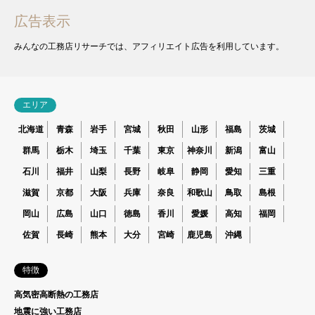
広告表示
みんなの工務店リサーチでは、アフィリエイト広告を利用しています。
エリア
北海道
青森
岩手
宮城
秋田
山形
福島
茨城
群馬
栃木
埼玉
千葉
東京
神奈川
新潟
富山
石川
福井
山梨
長野
岐阜
静岡
愛知
三重
滋賀
京都
大阪
兵庫
奈良
和歌山
鳥取
島根
岡山
広島
山口
徳島
香川
愛媛
高知
福岡
佐賀
長崎
熊本
大分
宮崎
鹿児島
沖縄
特徴
高気密高断熱の工務店
地震に強い工務店