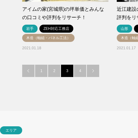
アイムの家(宮城県)の坪単価とみんな
近江建設
の口コミや評判をリサーチ！
評判をリ
岩手
ZEH対応工務店
山形
木造（軸組・パネル工法）
木造（軸
2021.01.18
2021.01.17
1
2
3
4


エリア