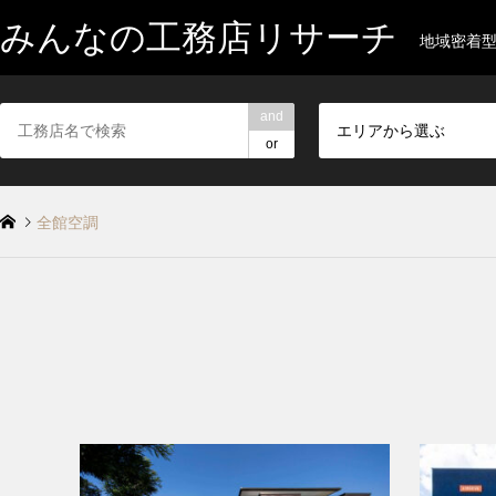
みんなの工務店リサーチ
地域密着
and
エリアから選ぶ
or
全館空調