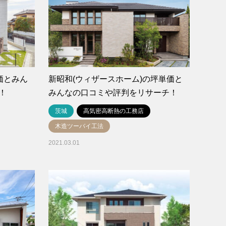
価とみん
新昭和(ウィザースホーム)の坪単価と
！
みんなの口コミや評判をリサーチ！
茨城
高気密高断熱の工務店
木造ツーバイ工法
2021.03.01