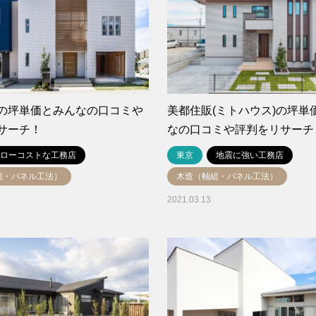
の坪単価とみんなの口コミや
美都住販(ミトハウス)の坪単
サーチ！
なの口コミや評判をリサーチ
ローコストな工務店
東京
地震に強い工務店
組・パネル工法）
木造（軸組・パネル工法）
2021.03.13