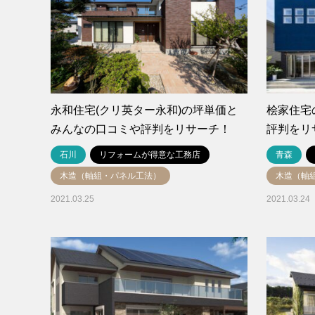
永和住宅(クリ英ター永和)の坪単価と
桧家住宅
みんなの口コミや評判をリサーチ！
評判をリ
石川
リフォームが得意な工務店
青森
木造（軸組・パネル工法）
木造（軸
2021.03.25
2021.03.24