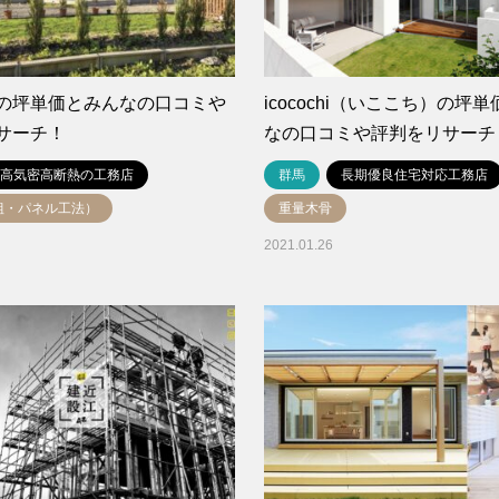
の坪単価とみんなの口コミや
icocochi（いここち）の坪
サーチ！
なの口コミや評判をリサーチ
高気密高断熱の工務店
群馬
長期優良住宅対応工務店
組・パネル工法）
重量木骨
2021.01.26