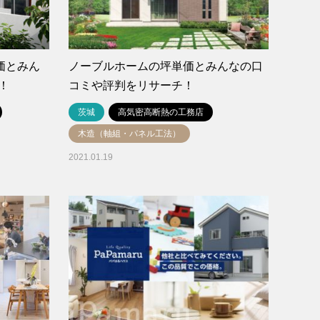
単価とみん
ノーブルホームの坪単価とみんなの口
！
コミや評判をリサーチ！
茨城
高気密高断熱の工務店
木造（軸組・パネル工法）
2021.01.19