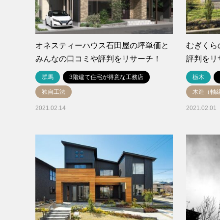
オネスティーハウス石田屋の坪単価と
むぎくら
みんなの口コミや評判をリサーチ！
評判をリ
群馬
3階建て住宅が得意な工務店
栃木
独自工法
木造（軸
2021.02.14
2021.02.01