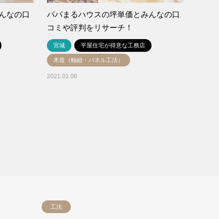
んなの口
パパまるハウスの坪単価とみんなの口
コミや評判をリサーチ！
宮城
平屋住宅が得意な工務店
木造（軸組・パネル工法）
2021.01.08
工法