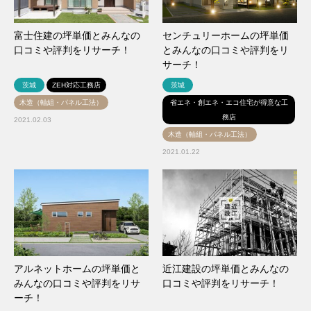
富士住建の坪単価とみんなの
センチュリーホームの坪単価
口コミや評判をリサーチ！
とみんなの口コミや評判をリ
サーチ！
茨城
ZEH対応工務店
茨城
木造（軸組・パネル工法）
省エネ・創エネ・エコ住宅が得意な工
務店
2021.02.03
木造（軸組・パネル工法）
2021.01.22
アルネットホームの坪単価と
近江建設の坪単価とみんなの
みんなの口コミや評判をリサ
口コミや評判をリサーチ！
ーチ！