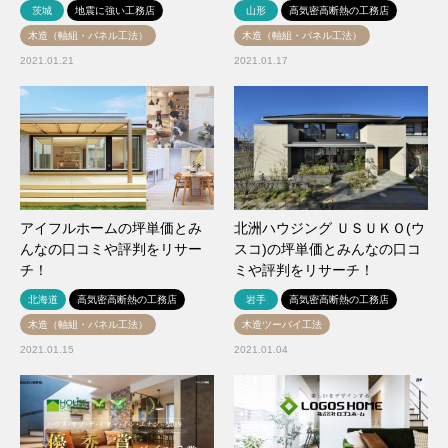
茨城
地震に強い工務店
山形
高気密高断熱の工務店
木造（軸組・パネル工法）
木造（軸組・パネル工法）
2021.01.21
2021.01.17
アイフルホームの坪単価とみ
北洲ハウジング ＵＳＵＫＯ(ウ
んなの口コミや評判をリサー
スコ)の坪単価とみんなの口コ
チ！
ミや評判をリサーチ！
北海道
高気密高断熱の工務店
岩手
高気密高断熱の工務店
木造（軸組・パネル工法）
木造ツーバイ工法
2021.01.15
2021.01.04