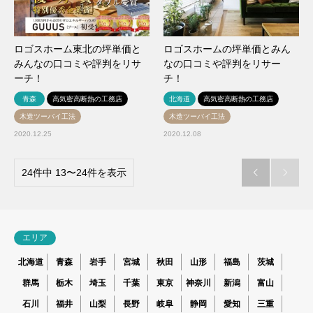
ロゴスホーム東北の坪単価と
ロゴスホームの坪単価とみん
みんなの口コミや評判をリサ
なの口コミや評判をリサー
ーチ！
チ！
青森
高気密高断熱の工務店
北海道
高気密高断熱の工務店
木造ツーバイ工法
木造ツーバイ工法
2020.12.25
2020.12.08
24件中 13〜24件を表示


エリア
北海道
青森
岩手
宮城
秋田
山形
福島
茨城
群馬
栃木
埼玉
千葉
東京
神奈川
新潟
富山
石川
福井
山梨
長野
岐阜
静岡
愛知
三重