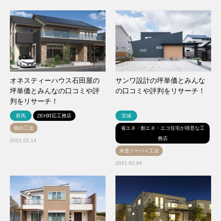
オネスティーハウス石田屋の
サンワ設計の坪単価とみんな
坪単価とみんなの口コミや評
の口コミや評判をリサーチ！
判をリサーチ！
群馬
ZEH対応工務店
茨城
独自工法
省エネ・創エネ・エコ住宅が得意な工
務店
2021.02.14
木造ツーバイ工法
2021.02.04