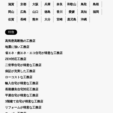
滋賀
京都
大阪
兵庫
奈良
和歌山
鳥取
島根
岡山
広島
山口
徳島
香川
愛媛
高知
福岡
佐賀
長崎
熊本
大分
宮崎
鹿児島
沖縄
特徴
高気密高断熱の工務店
地震に強い工務店
省エネ・創エネ・エコ住宅が得意な工務店
ZEH対応工務店
二世帯住宅が得意な工務店
保証が充実した工務店
ローコストな工務店
輸入住宅が得意な工務店
長期優良住宅対応工務店
平屋住宅が得意な工務店
3階建て住宅が得意な工務店
リフォームが得意な工務店