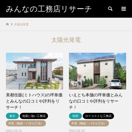
みんなの工務店リサーチ
検索
太陽光発電
太陽光発電
美都住販(ミトハウス)の坪単価
いえとち本舗の坪単価とみん
とみんなの口コミや評判をリ
なの口コミや評判をリサー
サーチ！
チ！
東京
地震に強い工務店
秋田
ローコストな工務店
木造（軸組・パネル工法）
木造（軸組・パネル工法）
2021.03.13
2021.02.15