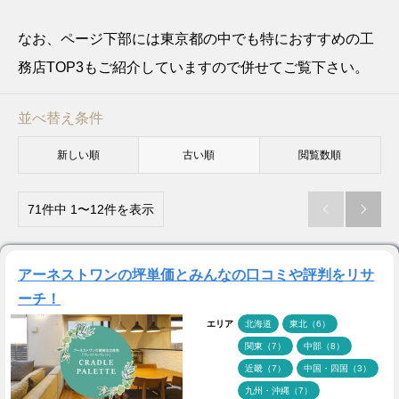
なお、ページ下部には東京都の中でも特におすすめの工
務店TOP3もご紹介していますので併せてご覧下さい。
並べ替え条件
新しい順
古い順
閲覧数順
71件中 1〜12件を表示


アーネストワンの坪単価とみんなの口コミや評判をリサ
ーチ！
エリア
北海道
東北（6）
関東（7）
中部（8）
近畿（7）
中国・四国（3）
九州・沖縄（7）