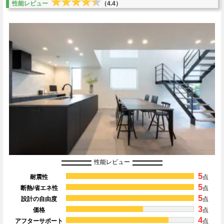
★★★★★
★★★★★
性能レビュー
（4.4）
性能レビュー
5
耐震性
点
5
断熱/省エネ性
点
5
設計の自由度
点
3
価格
点
4
アフターサポート
点