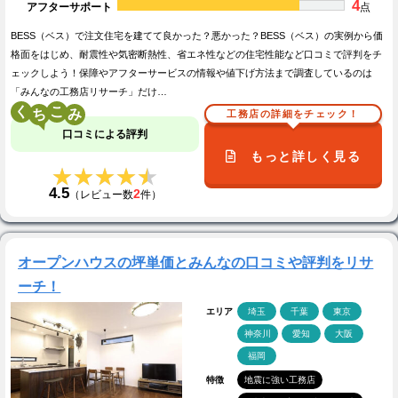
4
アフターサポート
点
BESS（ベス）で注文住宅を建てて良かった？悪かった？BESS（ベス）の実例から価
格面をはじめ、耐震性や気密断熱性、省エネ性などの住宅性能など口コミで評判をチ
ェックしよう！保障やアフターサービスの情報や値下げ方法まで調査しているのは
「みんなの工務店リサーチ」だけ…
く
こ
工務店の詳細をチェック！
口コミによる評判
もっと詳しく見る
★★★★★
★★★★★
4.5
2
（レビュー数
件）
オープンハウスの坪単価とみんなの口コミや評判をリサ
ーチ！
エリア
埼玉
千葉
東京
神奈川
愛知
大阪
福岡
特徴
地震に強い工務店