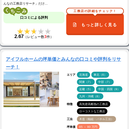
んなの工務店リサーチ」だけ…
く
こ
工務店の詳細をチェック！
口コミによる評判
もっと詳しく見る
★★★★★
★★★★★
2.67
3
（レビュー数
件）
アイフルホームの坪単価とみんなの口コミや評判をリサ
ーチ！
エリア
北海道
東北（6）
関東（7）
中部（7）
近畿（5）
中国・四国（9）
九州・沖縄（8）
特徴
高気密高断熱の工務店
ローコストな工務店
工法
木造（軸組・パネル工法）
坪単価
65 ～ 80 万円