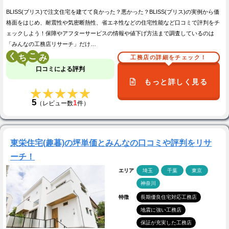
BLISS(ブリス)で注文住宅を建てて良かった？悪かった？BLISS(ブリス)の実例から価
格面をはじめ、耐震性や気密断熱性、省エネ性などの住宅性能など口コミで評判をチ
ェックしよう！保障やアフターサービスの情報や値下げ方法まで調査しているのは
「みんなの工務店リサーチ」だけ…
く
こ
工務店の詳細をチェック！
口コミによる評判
もっと詳しく見る
★★★★★
★★★★★
5
1
（レビュー数
件）
東栄住宅(趣暮)の坪単価とみんなの口コミや評判をリサ
ーチ！
エリア
埼玉
千葉
東京
神奈川
特徴
長期優良住宅対応工務店
地震に強い工務店
保証が充実した工務店