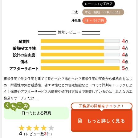
ローコストな工務店
工法
木造（軸組・パネル工法）
坪単価
48 ～ 54 万円
性能レビュー
4
耐震性
点
4
断熱/省エネ性
点
4
設計の自由度
点
4
価格
点
5
アフターサポート
点
東栄住宅で注文住宅を建てて良かった？悪かった？東栄住宅の実例から価格面をはじ
め、耐震性や気密断熱性、省エネ性などの住宅性能など口コミで評判をチェックしよ
う！保障やアフターサービスの情報や値下げ方法まで調査しているのは「みんなの工
務店リサーチ」だけ…
く
こ
工務店の詳細をチェック！
口コミによる評判
もっと詳しく見る
★★★★★
★★★★★
4
3
（レビュー数
件）