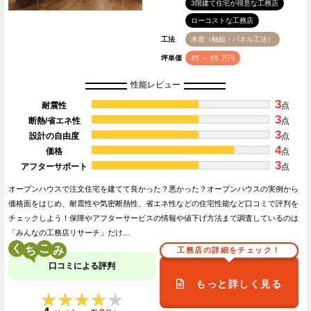
3階建て住宅が得意な工務店
ローコストな工務店
工法
木造（軸組・パネル工法）
坪単価
45 ～ 65 万円
性能レビュー
3
耐震性
点
3
断熱/省エネ性
点
3
設計の自由度
点
4
価格
点
3
アフターサポート
点
オープンハウスで注文住宅を建てて良かった？悪かった？オープンハウスの実例から
価格面をはじめ、耐震性や気密断熱性、省エネ性などの住宅性能など口コミで評判を
チェックしよう！保障やアフターサービスの情報や値下げ方法まで調査しているのは
「みんなの工務店リサーチ」だけ…
く
こ
工務店の詳細をチェック！
口コミによる評判
もっと詳しく見る
★★★★★
★★★★★