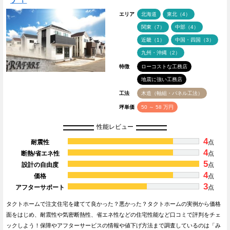
エリア
北海道
東北（4）
関東（7）
中部（4）
近畿（1）
中国・四国（3）
九州・沖縄（2）
特徴
ローコストな工務店
地震に強い工務店
工法
木造（軸組・パネル工法）
坪単価
50 ～ 58 万円
性能レビュー
4
耐震性
点
4
断熱/省エネ性
点
5
設計の自由度
点
4
価格
点
3
アフターサポート
点
タクトホームで注文住宅を建てて良かった？悪かった？タクトホームの実例から価格
面をはじめ、耐震性や気密断熱性、省エネ性などの住宅性能など口コミで評判をチェ
ックしよう！保障やアフターサービスの情報や値下げ方法まで調査しているのは「み