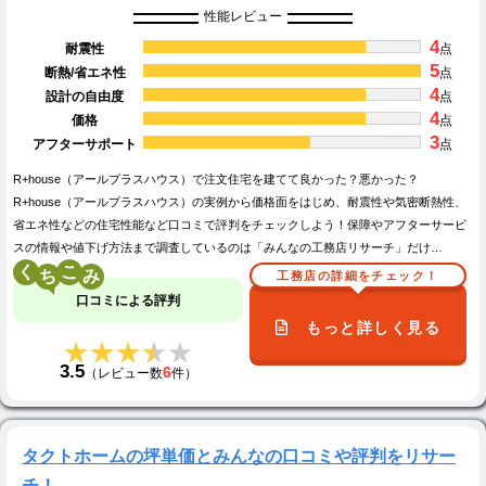
性能レビュー
4
耐震性
点
5
断熱/省エネ性
点
4
設計の自由度
点
4
価格
点
3
アフターサポート
点
R+house（アールプラスハウス）で注文住宅を建てて良かった？悪かった？
R+house（アールプラスハウス）の実例から価格面をはじめ、耐震性や気密断熱性、
省エネ性などの住宅性能など口コミで評判をチェックしよう！保障やアフターサービ
スの情報や値下げ方法まで調査しているのは「みんなの工務店リサーチ」だけ…
く
こ
工務店の詳細をチェック！
口コミによる評判
もっと詳しく見る
★★★★★
★★★★★
3.5
6
（レビュー数
件）
タクトホームの坪単価とみんなの口コミや評判をリサー
チ！