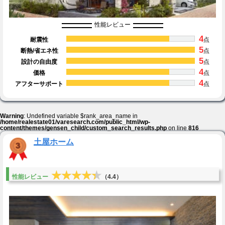
性能レビュー
4
耐震性
点
5
断熱/省エネ性
点
5
設計の自由度
点
4
価格
点
4
アフターサポート
点
Warning
: Undefined variable $rank_area_name in
/home/realestate01/varesearch.com/public_html/wp-
content/themes/gensen_child/custom_search_results.php
on line
816
土屋ホーム
★★★★★
★★★★★
性能レビュー
（4.4）