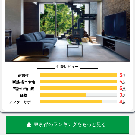
性能レビュー
5
耐震性
点
5
断熱/省エネ性
点
5
設計の自由度
点
3
価格
点
4
アフターサポート
点
東京都のランキングをもっと見る