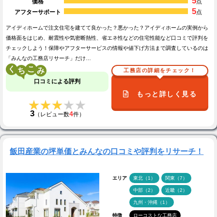
5
価格
点
5
アフターサポート
点
アイディホームで注文住宅を建てて良かった？悪かった？アイディホームの実例から
価格面をはじめ、耐震性や気密断熱性、省エネ性などの住宅性能など口コミで評判を
チェックしよう！保障やアフターサービスの情報や値下げ方法まで調査しているのは
「みんなの工務店リサーチ」だけ…
く
こ
工務店の詳細をチェック！
口コミによる評判
もっと詳しく見る
★★★★★
★★★★★
3
4
（レビュー数
件）
飯田産業の坪単価とみんなの口コミや評判をリサーチ！
エリア
東北（1）
関東（7）
中部（2）
近畿（2）
九州・沖縄（1）
特徴
ローコストな工務店