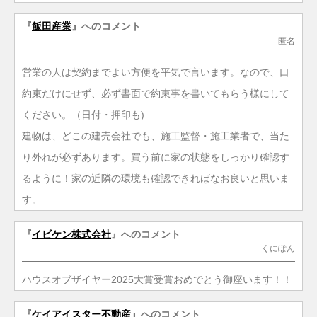
『
飯田産業
』へのコメント
匿名
営業の人は契約までよい方便を平気で言います。なので、口
約束だけにせず、必ず書面で約束事を書いてもらう様にして
ください。（日付・押印も)
建物は、どこの建売会社でも、施工監督・施工業者で、当た
り外れが必ずあります。買う前に家の状態をしっかり確認す
るように！家の近隣の環境も確認できればなお良いと思いま
す。
『
イビケン株式会社
』へのコメント
くにぽん
ハウスオブザイヤー2025大賞受賞おめでとう御座います！！
『
ケイアイスター不動産
』へのコメント