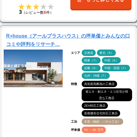
★★★★★
★★★★★
3
6
（レビュー数
件）
R+house（アールプラスハウス）の坪単価とみんなの口
コミや評判をリサーチ…
エリア
北海道
東北（5）
関東（7）
中部（9）
近畿（6）
中国・四国（7）
九州・沖縄（7）
特徴
高気密高断熱の工務店
省エネ・創エネ・エコ住宅が得
意な工務店
ZEH対応工務店
長期優良住宅対応工務店
工法
木造（軸組・パネル工法）
坪単価
50 ～ 60 万円