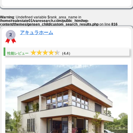
Warning
: Undefined variable $rank_area_name in
/home/realestate01/varesearch.com/public_html/wp-
content/themes/gensen_child/custom_search_results.php
on line
816
アキュラホーム
★★★★★
★★★★★
性能レビュー
（4.4）