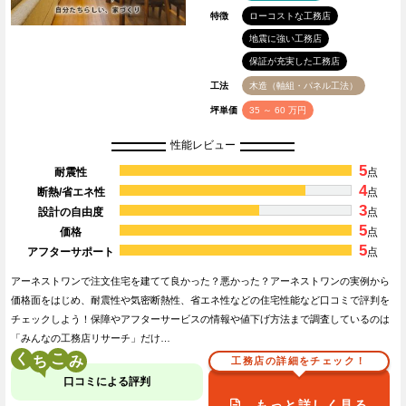
特徴
ローコストな工務店
地震に強い工務店
保証が充実した工務店
工法
木造（軸組・パネル工法）
坪単価
35 ～ 60 万円
性能レビュー
5
耐震性
点
4
断熱/省エネ性
点
3
設計の自由度
点
5
価格
点
5
アフターサポート
点
アーネストワンで注文住宅を建てて良かった？悪かった？アーネストワンの実例から
価格面をはじめ、耐震性や気密断熱性、省エネ性などの住宅性能など口コミで評判を
チェックしよう！保障やアフターサービスの情報や値下げ方法まで調査しているのは
「みんなの工務店リサーチ」だけ…
く
こ
工務店の詳細をチェック！
口コミによる評判
もっと詳しく見る