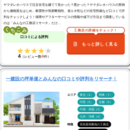
ヤマダレオハウスで注文住宅を建てて良かった？悪かった？ヤマダレオハウスの実例
から価格面をはじめ、耐震性や気密断熱性、省エネ性などの住宅性能など口コミで評
判をチェックしよう！保障やアフターサービスの情報や値下げ方法まで調査している
のは「みんなの工務店リサーチ」だけ…
く
こ
工務店の詳細をチェック！
口コミによる評判
もっと詳しく見る
★★★★★
★★★★★
4
4
（レビュー数
件）
一建設の坪単価とみんなの口コミや評判をリサーチ！
エリア
東北（2）
関東（7）
中部（5）
近畿（6）
中国・四国（4）
九州・沖縄（4）
特徴
高気密高断熱の工務店