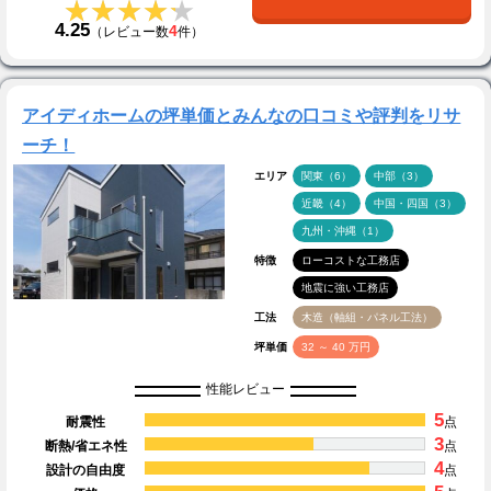
★★★★★
★★★★★
4.25
4
（レビュー数
件）
アイディホームの坪単価とみんなの口コミや評判をリサ
ーチ！
エリア
関東（6）
中部（3）
近畿（4）
中国・四国（3）
九州・沖縄（1）
特徴
ローコストな工務店
地震に強い工務店
工法
木造（軸組・パネル工法）
坪単価
32 ～ 40 万円
性能レビュー
5
耐震性
点
3
断熱/省エネ性
点
4
設計の自由度
点