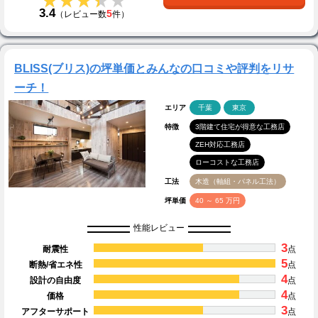
★★★★★
★★★★★
3.4
5
（レビュー数
件）
BLISS(ブリス)の坪単価とみんなの口コミや評判をリサ
ーチ！
エリア
千葉
東京
特徴
3階建て住宅が得意な工務店
ZEH対応工務店
ローコストな工務店
工法
木造（軸組・パネル工法）
坪単価
40 ～ 65 万円
性能レビュー
3
耐震性
点
5
断熱/省エネ性
点
4
設計の自由度
点
4
価格
点
3
アフターサポート
点