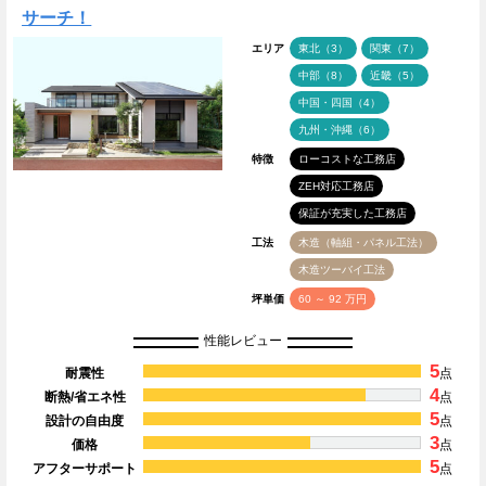
サーチ！
エリア
東北（3）
関東（7）
中部（8）
近畿（5）
中国・四国（4）
九州・沖縄（6）
特徴
ローコストな工務店
ZEH対応工務店
保証が充実した工務店
工法
木造（軸組・パネル工法）
木造ツーバイ工法
坪単価
60 ～ 92 万円
性能レビュー
5
耐震性
点
4
断熱/省エネ性
点
5
設計の自由度
点
3
価格
点
5
アフターサポート
点