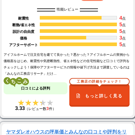
性能レビュー
4
耐震性
点
5
断熱/省エネ性
点
5
設計の自由度
点
3
価格
点
5
アフターサポート
点
アイフルホームで注文住宅を建てて良かった？悪かった？アイフルホームの実例から
価格面をはじめ、耐震性や気密断熱性、省エネ性などの住宅性能など口コミで評判を
チェックしよう！保障やアフターサービスの情報や値下げ方法まで調査しているのは
「みんなの工務店リサーチ」だけ…
く
こ
工務店の詳細をチェック！
口コミによる評判
もっと詳しく見る
★★★★★
★★★★★
3.33
3
（レビュー数
件）
ヤマダレオハウスの坪単価とみんなの口コミや評判をリ