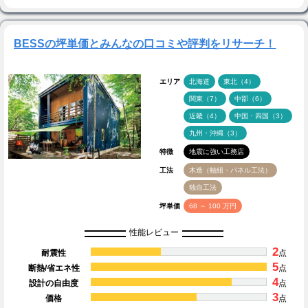
BESSの坪単価とみんなの口コミや評判をリサーチ！
エリア
北海道
東北（4）
関東（7）
中部（6）
近畿（4）
中国・四国（3）
九州・沖縄（3）
特徴
地震に強い工務店
工法
木造（軸組・パネル工法）
独自工法
坪単価
68 ～ 100 万円
性能レビュー
2
耐震性
点
5
断熱/省エネ性
点
4
設計の自由度
点
3
価格
点