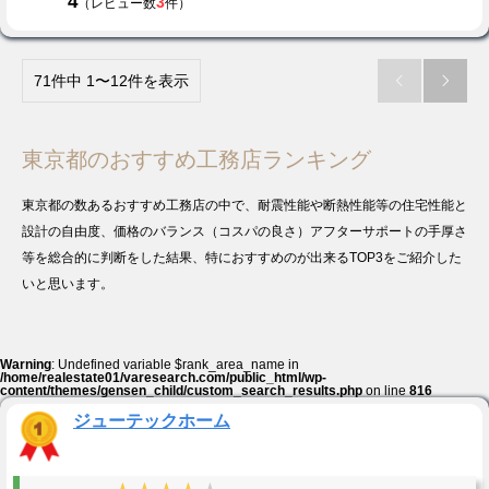
4
3
（レビュー数
件）
71件中 1〜12件を表示


東京都のおすすめ工務店ランキング
東京都の数あるおすすめ工務店の中で、耐震性能や断熱性能等の住宅性能と
設計の自由度、価格のバランス（コスパの良さ）アフターサポートの手厚さ
等を総合的に判断をした結果、特におすすめのが出来るTOP3をご紹介した
いと思います。
Warning
: Undefined variable $rank_area_name in
/home/realestate01/varesearch.com/public_html/wp-
content/themes/gensen_child/custom_search_results.php
on line
816
ジューテックホーム