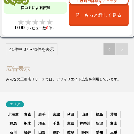
く
こ
工務店の詳細をチェック！
口コミによる評判
もっと詳しく見る
★★★★★
★★★★★
0.00
0
（レビュー数
件）
41件中 37〜41件を表示


広告表示
みんなの工務店リサーチでは、アフィリエイト広告を利用しています。
エリア
北海道
青森
岩手
宮城
秋田
山形
福島
茨城
群馬
栃木
埼玉
千葉
東京
神奈川
新潟
富山
石川
福井
山梨
長野
岐阜
静岡
愛知
三重