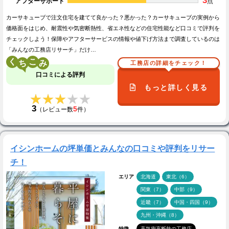
3
アフターサポート
点
カーサキューブで注文住宅を建てて良かった？悪かった？カーサキューブの実例から
価格面をはじめ、耐震性や気密断熱性、省エネ性などの住宅性能など口コミで評判を
チェックしよう！保障やアフターサービスの情報や値下げ方法まで調査しているのは
「みんなの工務店リサーチ」だけ…
く
こ
工務店の詳細をチェック！
口コミによる評判
もっと詳しく見る
★★★★★
★★★★★
3
5
（レビュー数
件）
イシンホームの坪単価とみんなの口コミや評判をリサー
チ！
エリア
北海道
東北（6）
関東（7）
中部（9）
近畿（7）
中国・四国（9）
九州・沖縄（8）
特徴
高気密高断熱の工務店