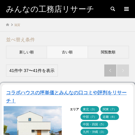
みんなの工務店リサーチ
検索
滋賀
並べ替え条件
新しい順
古い順
閲覧数順
41件中 37〜41件を表示


コラボハウスの坪単価とみんなの口コミや評判をリサー
チ！
エリア
東北（3）
関東（7）
中部（7）
近畿（6）
中国・四国（5）
九州・沖縄（3）