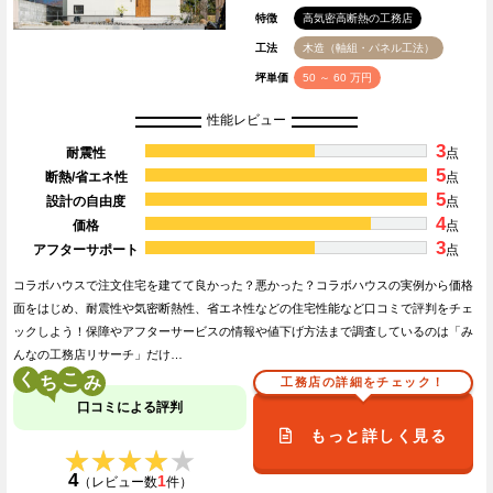
特徴
高気密高断熱の工務店
工法
木造（軸組・パネル工法）
坪単価
50 ～ 60 万円
性能レビュー
3
耐震性
点
5
断熱/省エネ性
点
5
設計の自由度
点
4
価格
点
3
アフターサポート
点
コラボハウスで注文住宅を建てて良かった？悪かった？コラボハウスの実例から価格
面をはじめ、耐震性や気密断熱性、省エネ性などの住宅性能など口コミで評判をチェ
ックしよう！保障やアフターサービスの情報や値下げ方法まで調査しているのは「み
んなの工務店リサーチ」だけ…
く
こ
工務店の詳細をチェック！
口コミによる評判
もっと詳しく見る
★★★★★
★★★★★
4
1
（レビュー数
件）