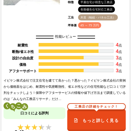
特徴
平屋住宅が得意な工務店
長期優良住宅対応工務店
工法
木造（軸組・パネル工法）
坪単価
45 ～ 75 万円
性能レビュー
4
耐震性
点
4
断熱/省エネ性
点
3
設計の自由度
点
4
価格
点
3
アフターサポート
点
イビケン株式会社で注文住宅を建てて良かった？悪かった？イビケン株式会社の実例
から価格面をはじめ、耐震性や気密断熱性、省エネ性などの住宅性能など口コミで評
判をチェックしよう！保障やアフターサービスの情報や値下げ方法まで調査している
のは「みんなの工務店リサーチ」だけ…
く
こ
工務店の詳細をチェック！
口コミによる評判
もっと詳しく見る
★★★★★
★★★★★