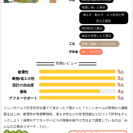
地震に強い工務店
省エネ・創エネ・エコ住宅が得
意な工務店
ZEH対応工務店
保証が充実した工務店
工法
木造（軸組・パネル工法）
坪単価
40 ～ 75 万円
性能レビュー
5
耐震性
点
5
断熱/省エネ性
点
5
設計の自由度
点
4
価格
点
5
アフターサポート
点
イシンホームで注文住宅を建てて良かった？悪かった？イシンホームの実例から価格
面をはじめ、耐震性や気密断熱性、省エネ性などの住宅性能など口コミで評判をチェ
ックしよう！保障やアフターサービスの情報や値下げ方法まで調査しているのは「み
んなの工務店リサーチ」だけ…