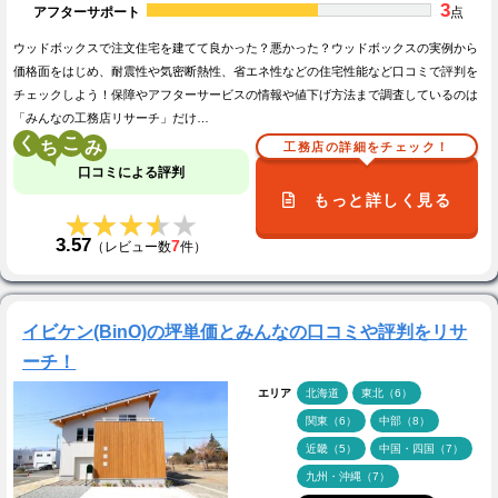
3
アフターサポート
点
ウッドボックスで注文住宅を建てて良かった？悪かった？ウッドボックスの実例から
価格面をはじめ、耐震性や気密断熱性、省エネ性などの住宅性能など口コミで評判を
チェックしよう！保障やアフターサービスの情報や値下げ方法まで調査しているのは
「みんなの工務店リサーチ」だけ…
く
こ
工務店の詳細をチェック！
口コミによる評判
もっと詳しく見る
★★★★★
★★★★★
3.57
7
（レビュー数
件）
イビケン(BinO)の坪単価とみんなの口コミや評判をリサ
ーチ！
エリア
北海道
東北（6）
関東（6）
中部（8）
近畿（5）
中国・四国（7）
九州・沖縄（7）