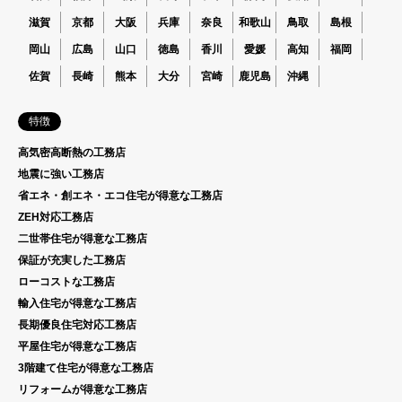
滋賀
京都
大阪
兵庫
奈良
和歌山
鳥取
島根
岡山
広島
山口
徳島
香川
愛媛
高知
福岡
佐賀
長崎
熊本
大分
宮崎
鹿児島
沖縄
特徴
高気密高断熱の工務店
地震に強い工務店
省エネ・創エネ・エコ住宅が得意な工務店
ZEH対応工務店
二世帯住宅が得意な工務店
保証が充実した工務店
ローコストな工務店
輸入住宅が得意な工務店
長期優良住宅対応工務店
平屋住宅が得意な工務店
3階建て住宅が得意な工務店
リフォームが得意な工務店