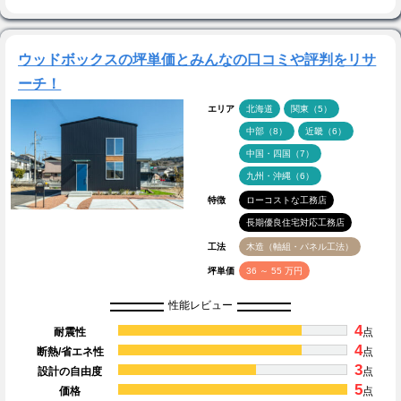
ウッドボックスの坪単価とみんなの口コミや評判をリサ
ーチ！
エリア
北海道
関東（5）
中部（8）
近畿（6）
中国・四国（7）
九州・沖縄（6）
特徴
ローコストな工務店
長期優良住宅対応工務店
工法
木造（軸組・パネル工法）
坪単価
36 ～ 55 万円
性能レビュー
4
耐震性
点
4
断熱/省エネ性
点
3
設計の自由度
点
5
価格
点