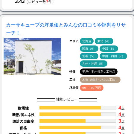
3.43
7
（レビュー数
件）
カーサキューブの坪単価とみんなの口コミや評判をリサ
ーチ！
エリア
北海道
東北（4）
関東（6）
中部（8）
近畿（5）
中国・四国（7）
九州・沖縄（8）
特徴
平屋住宅が得意な工務店
工法
木造（軸組・パネル工法）
坪単価
55 ～ 70 万円
性能レビュー
4
耐震性
点
4
断熱/省エネ性
点
3
設計の自由度
点
4
価格
点