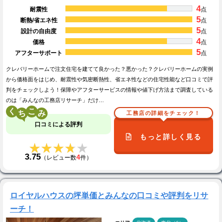
4
耐震性
点
5
断熱/省エネ性
点
5
設計の自由度
点
4
価格
点
5
アフターサポート
点
クレバリーホームで注文住宅を建てて良かった？悪かった？クレバリーホームの実例
から価格面をはじめ、耐震性や気密断熱性、省エネ性などの住宅性能など口コミで評
判をチェックしよう！保障やアフターサービスの情報や値下げ方法まで調査している
のは「みんなの工務店リサーチ」だけ…
く
こ
工務店の詳細をチェック！
口コミによる評判
もっと詳しく見る
★★★★★
★★★★★
3.75
4
（レビュー数
件）
ロイヤルハウスの坪単価とみんなの口コミや評判をリサ
ーチ！