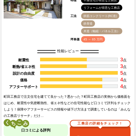
特徴
平屋住宅が得意な工務店
リフォームが得意な工務店
工法
鉄筋コンクリート(RC造)
鉄骨造
木造（軸組・パネル工法）
坪単価
45 ～ 65 万円
性能レビュー
3
耐震性
点
3
断熱/省エネ性
点
5
設計の自由度
点
4
価格
点
4
アフターサポート
点
町田工務店で注文住宅を建てて良かった？悪かった？町田工務店の実例から価格面を
はじめ、耐震性や気密断熱性、省エネ性などの住宅性能など口コミで評判をチェック
しよう！保障やアフターサービスの情報や値下げ方法まで調査しているのは「みんな
の工務店リサーチ」だけ…
く
こ
工務店の詳細をチェック！
口コミによる評判