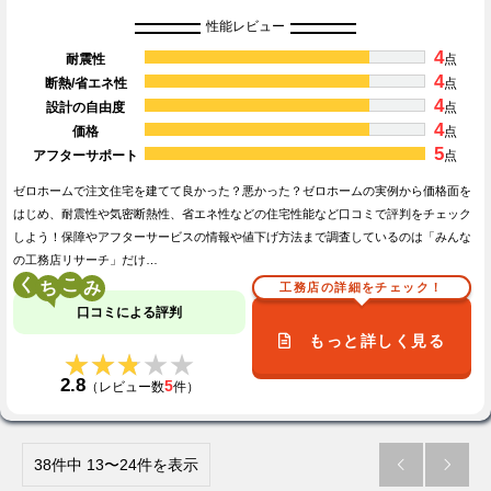
性能レビュー
4
耐震性
点
4
断熱/省エネ性
点
4
設計の自由度
点
4
価格
点
5
アフターサポート
点
ゼロホームで注文住宅を建てて良かった？悪かった？ゼロホームの実例から価格面を
はじめ、耐震性や気密断熱性、省エネ性などの住宅性能など口コミで評判をチェック
しよう！保障やアフターサービスの情報や値下げ方法まで調査しているのは「みんな
の工務店リサーチ」だけ…
く
こ
工務店の詳細をチェック！
口コミによる評判
もっと詳しく見る
★★★★★
★★★★★
2.8
5
（レビュー数
件）
38件中 13〜24件を表示

