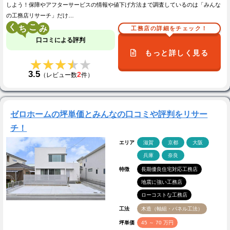
しよう！保障やアフターサービスの情報や値下げ方法まで調査しているのは「みんな
の工務店リサーチ」だけ…
く
こ
工務店の詳細をチェック！
口コミによる評判
もっと詳しく見る
★★★★★
★★★★★
3.5
2
（レビュー数
件）
ゼロホームの坪単価とみんなの口コミや評判をリサー
チ！
エリア
滋賀
京都
大阪
兵庫
奈良
特徴
長期優良住宅対応工務店
地震に強い工務店
ローコストな工務店
工法
木造（軸組・パネル工法）
坪単価
45 ～ 70 万円