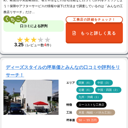
め、耐震性や気密断熱性、省エネ性などの住宅性能など口コミで評判をチェックしよ
う！保障やアフターサービスの情報や値下げ方法まで調査しているのは「みんなの工
務店リサーチ」だけ…
く
こ
工務店の詳細をチェック！
口コミによる評判
もっと詳しく見る
★★★★★
★★★★★
3.25
4
（レビュー数
件）
ディーズスタイルの坪単価とみんなの口コミや評判をリ
サーチ！
エリア
関東（6）
中部（3）
近畿（6）
中国・四国（2）
九州・沖縄（1）
特徴
ローコストな工務店
工法
木造（軸組・パネル工法）
坪単価
50 ～ 55 万円