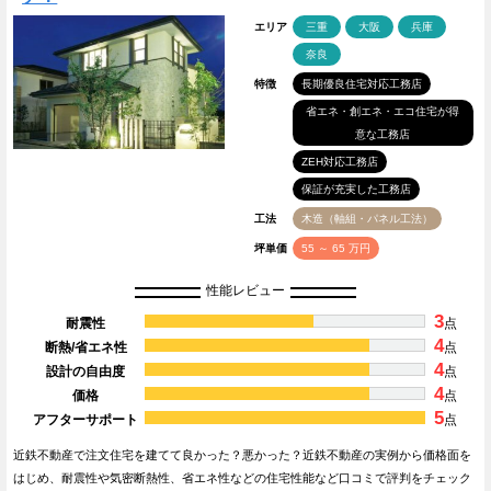
エリア
三重
大阪
兵庫
奈良
特徴
長期優良住宅対応工務店
省エネ・創エネ・エコ住宅が得
意な工務店
ZEH対応工務店
保証が充実した工務店
工法
木造（軸組・パネル工法）
坪単価
55 ～ 65 万円
性能レビュー
3
耐震性
点
4
断熱/省エネ性
点
4
設計の自由度
点
4
価格
点
5
アフターサポート
点
近鉄不動産で注文住宅を建てて良かった？悪かった？近鉄不動産の実例から価格面を
はじめ、耐震性や気密断熱性、省エネ性などの住宅性能など口コミで評判をチェック