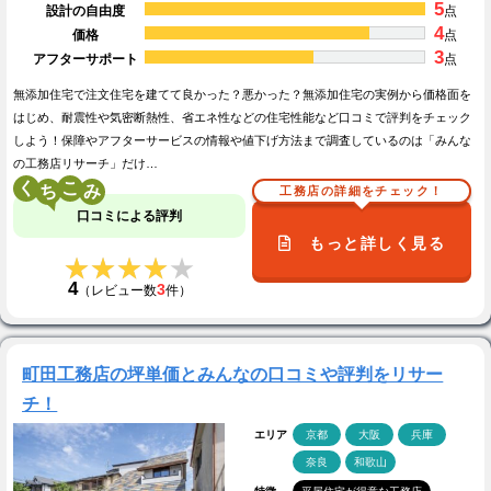
5
設計の自由度
点
4
価格
点
3
アフターサポート
点
無添加住宅で注文住宅を建てて良かった？悪かった？無添加住宅の実例から価格面を
はじめ、耐震性や気密断熱性、省エネ性などの住宅性能など口コミで評判をチェック
しよう！保障やアフターサービスの情報や値下げ方法まで調査しているのは「みんな
の工務店リサーチ」だけ…
く
こ
工務店の詳細をチェック！
口コミによる評判
もっと詳しく見る
★★★★★
★★★★★
4
3
（レビュー数
件）
町田工務店の坪単価とみんなの口コミや評判をリサー
チ！
エリア
京都
大阪
兵庫
奈良
和歌山