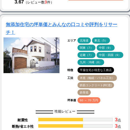
3.67
3
（レビュー数
件）
無添加住宅の坪単価とみんなの口コミや評判をリサー
チ！
エリア
北海道
東北（5）
関東（7）
中部（9）
近畿（7）
中国・四国（9）
九州・沖縄（8）
特徴
平屋住宅が得意な工務店
工法
木造（軸組・パネル工法）
鉄筋コンクリート(RC造)
鉄骨造
坪単価
60 ～ 70 万円
性能レビュー
3
耐震性
点
3
断熱/省エネ性
点