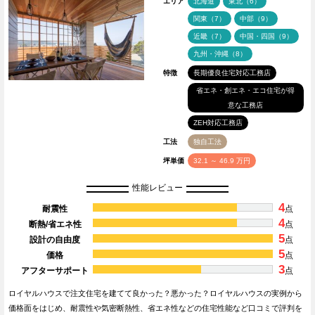
エリア
北海道
東北（6）
関東（7）
中部（9）
近畿（7）
中国・四国（9）
九州・沖縄（8）
特徴
長期優良住宅対応工務店
省エネ・創エネ・エコ住宅が得
意な工務店
ZEH対応工務店
工法
独自工法
坪単価
32.1 ～ 46.9 万円
性能レビュー
4
耐震性
点
4
断熱/省エネ性
点
5
設計の自由度
点
5
価格
点
3
アフターサポート
点
ロイヤルハウスで注文住宅を建てて良かった？悪かった？ロイヤルハウスの実例から
価格面をはじめ、耐震性や気密断熱性、省エネ性などの住宅性能など口コミで評判を