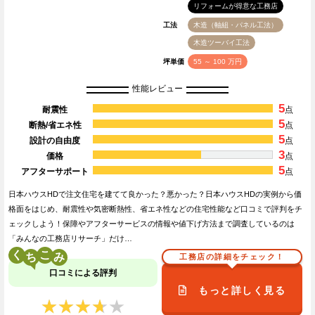
リフォームが得意な工務店
工法
木造（軸組・パネル工法）
木造ツーバイ工法
坪単価
55 ～ 100 万円
性能レビュー
5
耐震性
点
5
断熱/省エネ性
点
5
設計の自由度
点
3
価格
点
5
アフターサポート
点
日本ハウスHDで注文住宅を建てて良かった？悪かった？日本ハウスHDの実例から価
格面をはじめ、耐震性や気密断熱性、省エネ性などの住宅性能など口コミで評判をチ
ェックしよう！保障やアフターサービスの情報や値下げ方法まで調査しているのは
「みんなの工務店リサーチ」だけ…
く
こ
工務店の詳細をチェック！
口コミによる評判
もっと詳しく見る
★★★★★
★★★★★