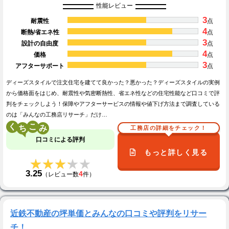
性能レビュー
3
耐震性
点
4
断熱/省エネ性
点
3
設計の自由度
点
4
価格
点
3
アフターサポート
点
ディーズスタイルで注文住宅を建てて良かった？悪かった？ディーズスタイルの実例
から価格面をはじめ、耐震性や気密断熱性、省エネ性などの住宅性能など口コミで評
判をチェックしよう！保障やアフターサービスの情報や値下げ方法まで調査している
のは「みんなの工務店リサーチ」だけ…
く
こ
工務店の詳細をチェック！
口コミによる評判
もっと詳しく見る
★★★★★
★★★★★
3.25
4
（レビュー数
件）
近鉄不動産の坪単価とみんなの口コミや評判をリサー
チ！