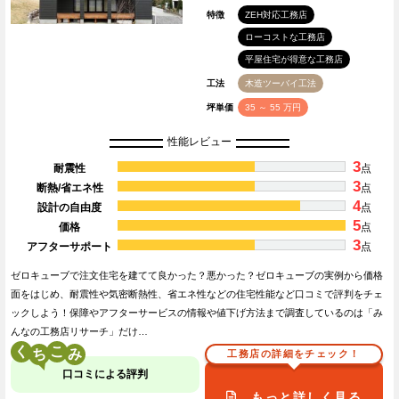
特徴
ZEH対応工務店
ローコストな工務店
平屋住宅が得意な工務店
工法
木造ツーバイ工法
坪単価
35 ～ 55 万円
性能レビュー
3
耐震性
点
3
断熱/省エネ性
点
4
設計の自由度
点
5
価格
点
3
アフターサポート
点
ゼロキューブで注文住宅を建てて良かった？悪かった？ゼロキューブの実例から価格
面をはじめ、耐震性や気密断熱性、省エネ性などの住宅性能など口コミで評判をチェ
ックしよう！保障やアフターサービスの情報や値下げ方法まで調査しているのは「み
んなの工務店リサーチ」だけ…
く
こ
工務店の詳細をチェック！
口コミによる評判
もっと詳しく見る