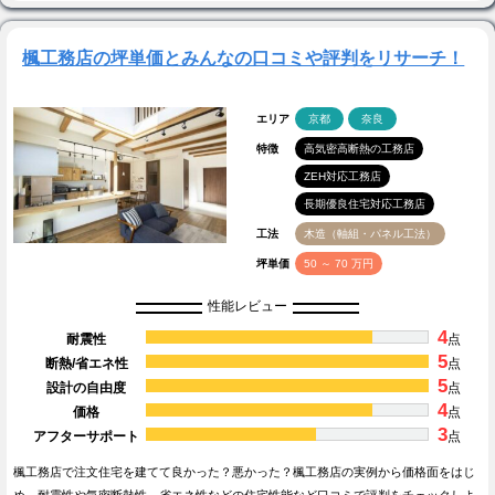
楓工務店の坪単価とみんなの口コミや評判をリサーチ！
エリア
京都
奈良
特徴
高気密高断熱の工務店
ZEH対応工務店
長期優良住宅対応工務店
工法
木造（軸組・パネル工法）
坪単価
50 ～ 70 万円
性能レビュー
4
耐震性
点
5
断熱/省エネ性
点
5
設計の自由度
点
4
価格
点
3
アフターサポート
点
楓工務店で注文住宅を建てて良かった？悪かった？楓工務店の実例から価格面をはじ