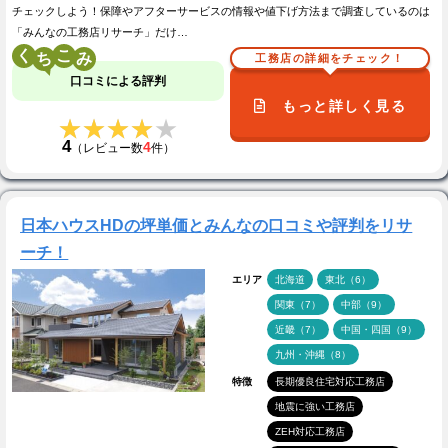
チェックしよう！保障やアフターサービスの情報や値下げ方法まで調査しているのは
「みんなの工務店リサーチ」だけ…
く
こ
工務店の詳細をチェック！
口コミによる評判
もっと詳しく見る
★★★★★
★★★★★
4
4
（レビュー数
件）
日本ハウスHDの坪単価とみんなの口コミや評判をリサ
ーチ！
エリア
北海道
東北（6）
関東（7）
中部（9）
近畿（7）
中国・四国（9）
九州・沖縄（8）
特徴
長期優良住宅対応工務店
地震に強い工務店
ZEH対応工務店