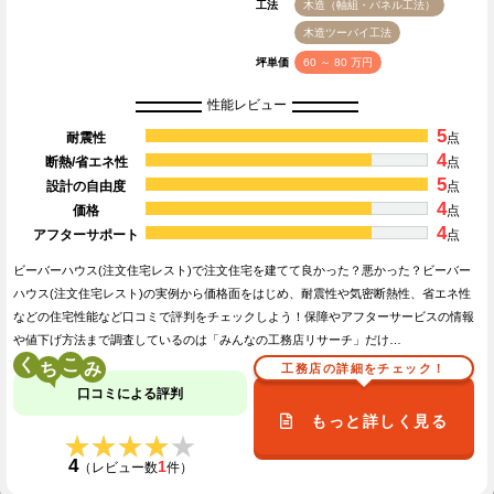
工法
木造（軸組・パネル工法）
木造ツーバイ工法
坪単価
60 ～ 80 万円
性能レビュー
5
耐震性
点
4
断熱/省エネ性
点
5
設計の自由度
点
4
価格
点
4
アフターサポート
点
ビーバーハウス(注文住宅レスト)で注文住宅を建てて良かった？悪かった？ビーバー
ハウス(注文住宅レスト)の実例から価格面をはじめ、耐震性や気密断熱性、省エネ性
などの住宅性能など口コミで評判をチェックしよう！保障やアフターサービスの情報
や値下げ方法まで調査しているのは「みんなの工務店リサーチ」だけ…
く
こ
工務店の詳細をチェック！
口コミによる評判
もっと詳しく見る
★★★★★
★★★★★
4
1
（レビュー数
件）