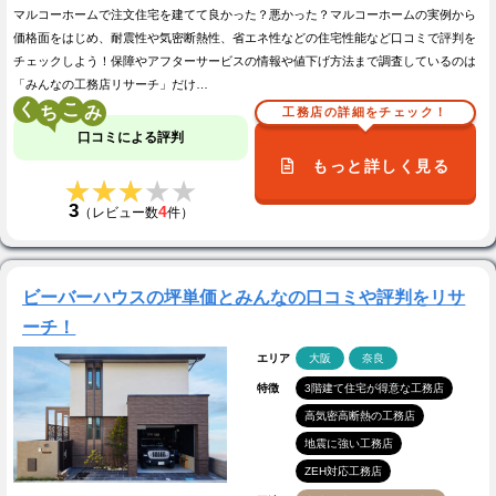
マルコーホームで注文住宅を建てて良かった？悪かった？マルコーホームの実例から
価格面をはじめ、耐震性や気密断熱性、省エネ性などの住宅性能など口コミで評判を
チェックしよう！保障やアフターサービスの情報や値下げ方法まで調査しているのは
「みんなの工務店リサーチ」だけ…
く
こ
工務店の詳細をチェック！
口コミによる評判
もっと詳しく見る
★★★★★
★★★★★
3
4
（レビュー数
件）
ビーバーハウスの坪単価とみんなの口コミや評判をリサ
ーチ！
エリア
大阪
奈良
特徴
3階建て住宅が得意な工務店
高気密高断熱の工務店
地震に強い工務店
ZEH対応工務店