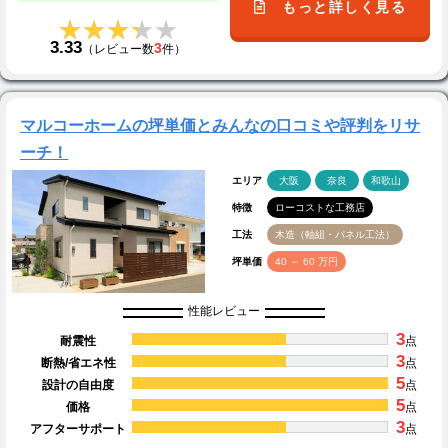
もっと詳しく見る
★★★★★
★★★★★
3.33
3
（レビュー数
件）
マルコーホームの坪単価とみんなの口コミや評判をリサ
ーチ！
エリア
大阪
奈良
和歌山
特徴
ローコストな工務店
工法
木造（軸組・パネル工法）
坪単価
40 ～ 60 万円
性能レビュー
3
耐震性
点
3
断熱/省エネ性
点
5
設計の自由度
点
5
価格
点
3
アフターサポート
点