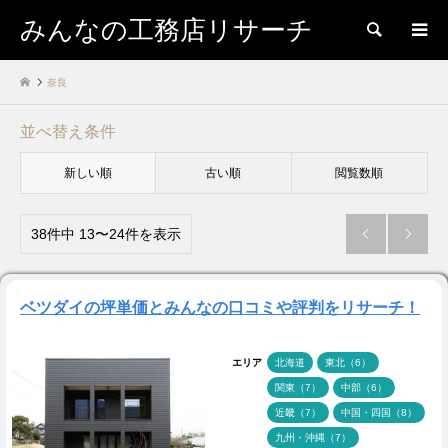
みんなの工務店リサーチ
検索
奈良
並べ替え条件
新しい順
古い順
閲覧数順
38件中 13〜24件を表示


ベツダイの坪単価とみんなの口コミや評判をリサーチ！
エリア
北海道
東北（6）
関東（7）
中部（6）
近畿（7）
中国・四国（8）
九州・沖縄（7）