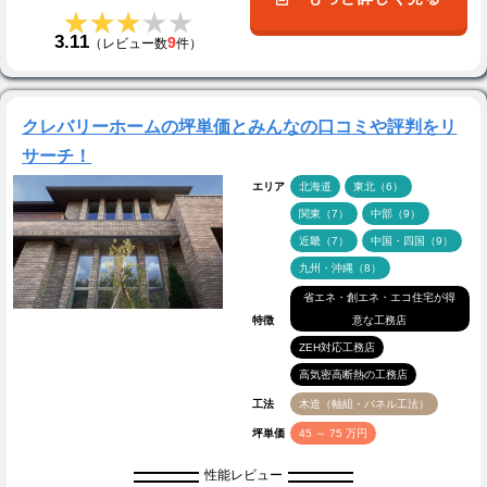
★★★★★
★★★★★
3.11
9
（レビュー数
件）
クレバリーホームの坪単価とみんなの口コミや評判をリ
サーチ！
エリア
北海道
東北（6）
関東（7）
中部（9）
近畿（7）
中国・四国（9）
九州・沖縄（8）
省エネ・創エネ・エコ住宅が得
特徴
意な工務店
ZEH対応工務店
高気密高断熱の工務店
工法
木造（軸組・パネル工法）
坪単価
45 ～ 75 万円
性能レビュー