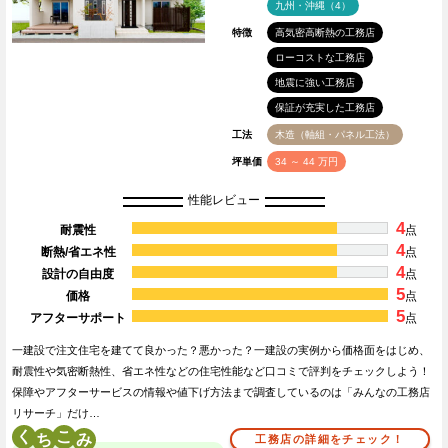
九州・沖縄（4）
特徴
高気密高断熱の工務店
ローコストな工務店
地震に強い工務店
保証が充実した工務店
工法
木造（軸組・パネル工法）
坪単価
34 ～ 44 万円
性能レビュー
4
耐震性
点
4
断熱/省エネ性
点
4
設計の自由度
点
5
価格
点
5
アフターサポート
点
一建設で注文住宅を建てて良かった？悪かった？一建設の実例から価格面をはじめ、
耐震性や気密断熱性、省エネ性などの住宅性能など口コミで評判をチェックしよう！
保障やアフターサービスの情報や値下げ方法まで調査しているのは「みんなの工務店
リサーチ」だけ…
く
こ
工務店の詳細をチェック！