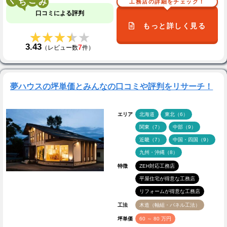
く
こ
工務店の詳細をチェック！
口コミによる評判
もっと詳しく見る
★★★★★
★★★★★
3.43
7
（レビュー数
件）
夢ハウスの坪単価とみんなの口コミや評判をリサーチ！
エリア
北海道
東北（6）
関東（7）
中部（9）
近畿（7）
中国・四国（9）
九州・沖縄（8）
特徴
ZEH対応工務店
平屋住宅が得意な工務店
リフォームが得意な工務店
工法
木造（軸組・パネル工法）
坪単価
60 ～ 80 万円