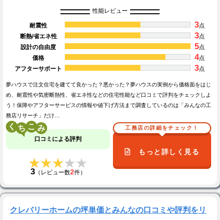
性能レビュー
3
耐震性
点
3
断熱/省エネ性
点
5
設計の自由度
点
4
価格
点
3
アフターサポート
点
夢ハウスで注文住宅を建てて良かった？悪かった？夢ハウスの実例から価格面をはじ
め、耐震性や気密断熱性、省エネ性などの住宅性能など口コミで評判をチェックしよ
う！保障やアフターサービスの情報や値下げ方法まで調査しているのは「みんなの工
務店リサーチ」だけ…
く
こ
工務店の詳細をチェック！
口コミによる評判
もっと詳しく見る
★★★★★
★★★★★
3
2
（レビュー数
件）
クレバリーホームの坪単価とみんなの口コミや評判をリ