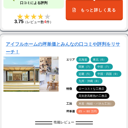
口コミによる評判
もっと詳しく見る
★★★★★
★★★★★
3.75
4
（レビュー数
件）
アイフルホームの坪単価とみんなの口コミや評判をリサ
ーチ！
エリア
北海道
東北（6）
関東（7）
中部（7）
近畿（5）
中国・四国（9）
九州・沖縄（8）
特徴
ローコストな工務店
高気密高断熱の工務店
工法
木造（軸組・パネル工法）
坪単価
65 ～ 80 万円
性能レビュー