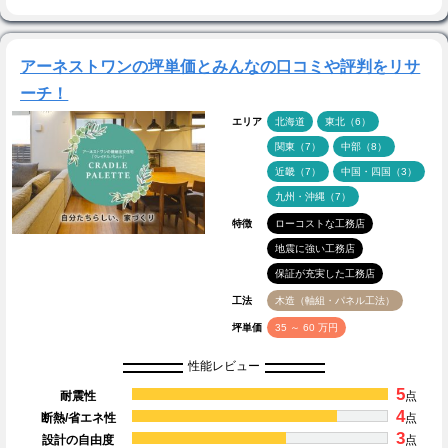
アーネストワンの坪単価とみんなの口コミや評判をリサ
ーチ！
エリア
北海道
東北（6）
関東（7）
中部（8）
近畿（7）
中国・四国（3）
九州・沖縄（7）
特徴
ローコストな工務店
地震に強い工務店
保証が充実した工務店
工法
木造（軸組・パネル工法）
坪単価
35 ～ 60 万円
性能レビュー
5
耐震性
点
4
断熱/省エネ性
点
3
設計の自由度
点