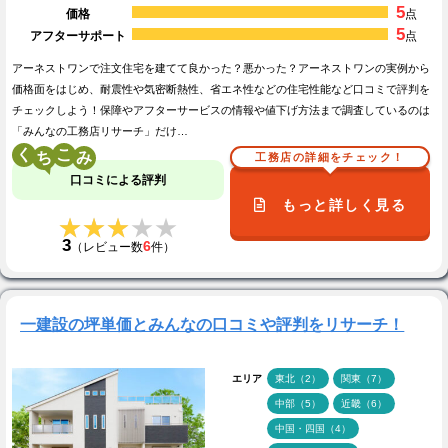
5
価格
点
5
アフターサポート
点
アーネストワンで注文住宅を建てて良かった？悪かった？アーネストワンの実例から
価格面をはじめ、耐震性や気密断熱性、省エネ性などの住宅性能など口コミで評判を
チェックしよう！保障やアフターサービスの情報や値下げ方法まで調査しているのは
「みんなの工務店リサーチ」だけ…
く
こ
工務店の詳細をチェック！
口コミによる評判
もっと詳しく見る
★★★★★
★★★★★
3
6
（レビュー数
件）
一建設の坪単価とみんなの口コミや評判をリサーチ！
エリア
東北（2）
関東（7）
中部（5）
近畿（6）
中国・四国（4）