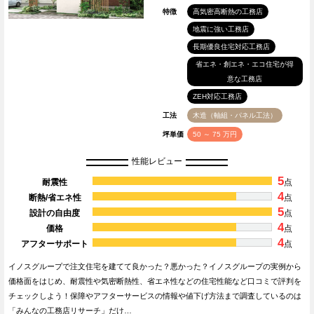
特徴
高気密高断熱の工務店
地震に強い工務店
長期優良住宅対応工務店
省エネ・創エネ・エコ住宅が得
意な工務店
ZEH対応工務店
工法
木造（軸組・パネル工法）
坪単価
50 ～ 75 万円
性能レビュー
5
耐震性
点
4
断熱/省エネ性
点
5
設計の自由度
点
4
価格
点
4
アフターサポート
点
イノスグループで注文住宅を建てて良かった？悪かった？イノスグループの実例から
価格面をはじめ、耐震性や気密断熱性、省エネ性などの住宅性能など口コミで評判を
チェックしよう！保障やアフターサービスの情報や値下げ方法まで調査しているのは
「みんなの工務店リサーチ」だけ…