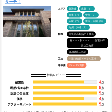
サーチ！
エリア
北海道
東北（6）
関東（7）
中部（9）
近畿（7）
中国・四国（9）
九州・沖縄（8）
特徴
高気密高断熱の工務店
省エネ・創エネ・エコ住宅が得
意な工務店
ZEH対応工務店
工法
木造（軸組・パネル工法）
坪単価
45 ～ 75 万円
性能レビュー
4
耐震性
点
5
断熱/省エネ性
点
5
設計の自由度
点
4
価格
点
5
アフターサポート
点