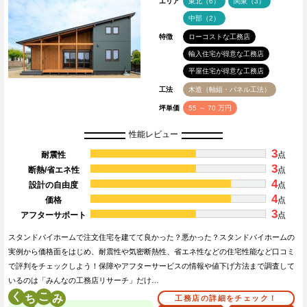
エリア
東北（6）
関東（3）
中部（2）
特徴
ローコストな工務店
輸入住宅が得意な工務店
平屋住宅が得意な工務店
工法
木造（軸組・パネル工法）
坪単価
55 ～ 70 万円
性能レビュー
3
耐震性
点
3
断熱/省エネ性
点
4
設計の自由度
点
4
価格
点
3
アフターサポート
点
スタンドバイホームで注文住宅を建てて良かった？悪かった？スタンドバイホームの
実例から価格面をはじめ、耐震性や気密断熱性、省エネ性などの住宅性能など口コミ
で評判をチェックしよう！保障やアフターサービスの情報や値下げ方法まで調査して
いるのは「みんなの工務店リサーチ」だけ…
く
こ
工務店の詳細をチェック！