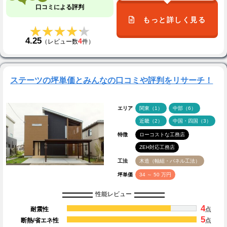
口コミによる評判
もっと詳しく見る
★★★★★
★★★★★
4.25
4
（レビュー数
件）
ステーツの坪単価とみんなの口コミや評判をリサーチ！
エリア
関東（1）
中部（6）
近畿（2）
中国・四国（3）
特徴
ローコストな工務店
ZEH対応工務店
工法
木造（軸組・パネル工法）
坪単価
34 ～ 50 万円
性能レビュー
4
耐震性
点
5
断熱/省エネ性
点