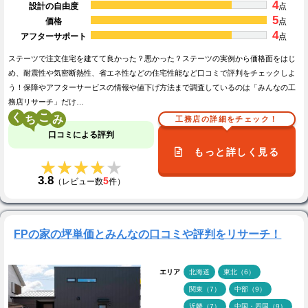
4
設計の自由度
点
5
価格
点
4
アフターサポート
点
ステーツで注文住宅を建てて良かった？悪かった？ステーツの実例から価格面をはじ
め、耐震性や気密断熱性、省エネ性などの住宅性能など口コミで評判をチェックしよ
う！保障やアフターサービスの情報や値下げ方法まで調査しているのは「みんなの工
務店リサーチ」だけ…
く
こ
工務店の詳細をチェック！
口コミによる評判
もっと詳しく見る
★★★★★
★★★★★
3.8
5
（レビュー数
件）
FPの家の坪単価とみんなの口コミや評判をリサーチ！
エリア
北海道
東北（6）
関東（7）
中部（9）
近畿（7）
中国・四国（9）