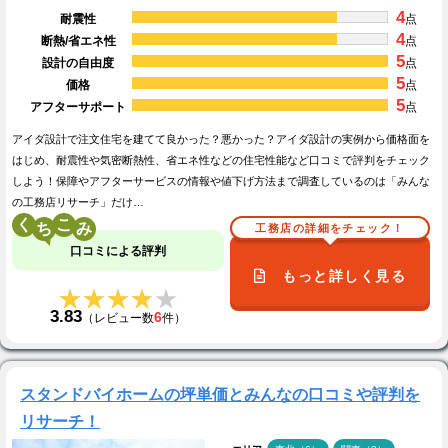
4
耐震性
点
4
断熱/省エネ性
点
5
設計の自由度
点
5
価格
点
5
アフターサポート
点
アイダ設計で注文住宅を建てて良かった？悪かった？アイダ設計の実例から価格面を
はじめ、耐震性や気密断熱性、省エネ性などの住宅性能など口コミで評判をチェック
しよう！保障やアフターサービスの情報や値下げ方法まで調査しているのは「みんな
の工務店リサーチ」だけ…
く
こ
工務店の詳細をチェック！
口コミによる評判
もっと詳しく見る
★★★★★
★★★★★
3.83
6
（レビュー数
件）
スタンドバイホームの坪単価とみんなの口コミや評判を
リサーチ！