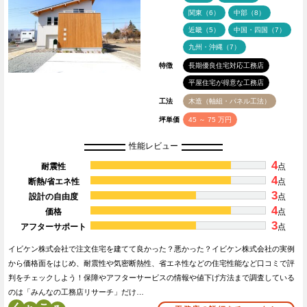
関東（6）
中部（8）
近畿（5）
中国・四国（7）
九州・沖縄（7）
特徴
長期優良住宅対応工務店
平屋住宅が得意な工務店
工法
木造（軸組・パネル工法）
坪単価
45 ～ 75 万円
性能レビュー
4
耐震性
点
4
断熱/省エネ性
点
3
設計の自由度
点
4
価格
点
3
アフターサポート
点
イビケン株式会社で注文住宅を建てて良かった？悪かった？イビケン株式会社の実例
から価格面をはじめ、耐震性や気密断熱性、省エネ性などの住宅性能など口コミで評
判をチェックしよう！保障やアフターサービスの情報や値下げ方法まで調査している
のは「みんなの工務店リサーチ」だけ…