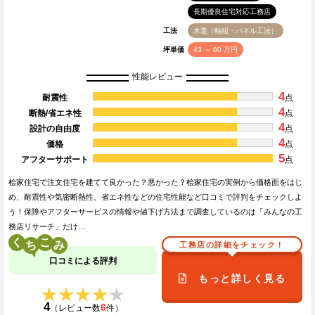
長期優良住宅対応工務店
工法
木造（軸組・パネル工法）
坪単価
43 ～ 60 万円
性能レビュー
4
耐震性
点
4
断熱/省エネ性
点
4
設計の自由度
点
4
価格
点
5
アフターサポート
点
桧家住宅で注文住宅を建てて良かった？悪かった？桧家住宅の実例から価格面をはじ
め、耐震性や気密断熱性、省エネ性などの住宅性能など口コミで評判をチェックしよ
う！保障やアフターサービスの情報や値下げ方法まで調査しているのは「みんなの工
務店リサーチ」だけ…
く
こ
工務店の詳細をチェック！
口コミによる評判
もっと詳しく見る
★★★★★
★★★★★
4
6
（レビュー数
件）