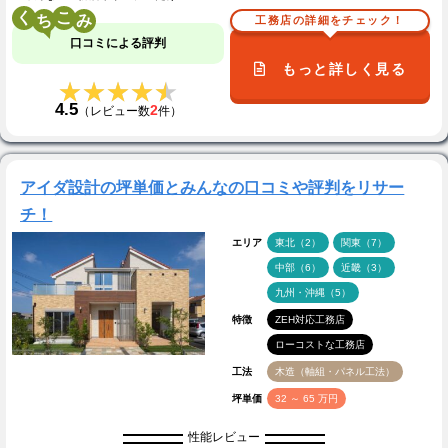
く
こ
工務店の詳細をチェック！
口コミによる評判
もっと詳しく見る
★★★★★
★★★★★
4.5
2
（レビュー数
件）
アイダ設計の坪単価とみんなの口コミや評判をリサー
チ！
エリア
東北（2）
関東（7）
中部（6）
近畿（3）
九州・沖縄（5）
特徴
ZEH対応工務店
ローコストな工務店
工法
木造（軸組・パネル工法）
坪単価
32 ～ 65 万円
性能レビュー