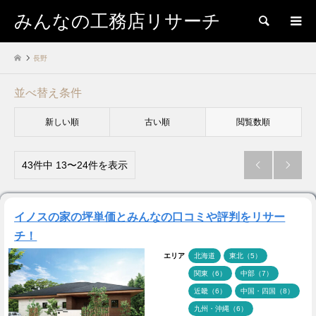
みんなの工務店リサーチ
検索
長野
並べ替え条件
新しい順
古い順
閲覧数順
43件中 13〜24件を表示


イノスの家の坪単価とみんなの口コミや評判をリサー
チ！
エリア
北海道
東北（5）
関東（6）
中部（7）
近畿（6）
中国・四国（8）
九州・沖縄（6）