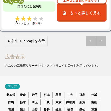
く
こ
工務店の詳細をチェック！
口コミによる評判
もっと詳しく見る
★★★★★
★★★★★
3
2
（レビュー数
件）
43件中 13〜24件を表示


広告表示
みんなの工務店リサーチでは、アフィリエイト広告を利用しています。
エリア
北海道
青森
岩手
宮城
秋田
山形
福島
茨城
群馬
栃木
埼玉
千葉
東京
神奈川
新潟
富山
石川
福井
山梨
長野
岐阜
静岡
愛知
三重