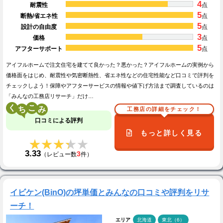
4
耐震性
点
5
断熱/省エネ性
点
5
設計の自由度
点
3
価格
点
5
アフターサポート
点
アイフルホームで注文住宅を建てて良かった？悪かった？アイフルホームの実例から
価格面をはじめ、耐震性や気密断熱性、省エネ性などの住宅性能など口コミで評判を
チェックしよう！保障やアフターサービスの情報や値下げ方法まで調査しているのは
「みんなの工務店リサーチ」だけ…
く
こ
工務店の詳細をチェック！
口コミによる評判
もっと詳しく見る
★★★★★
★★★★★
3.33
3
（レビュー数
件）
イビケン(BinO)の坪単価とみんなの口コミや評判をリサ
ーチ！
エリア
北海道
東北（6）