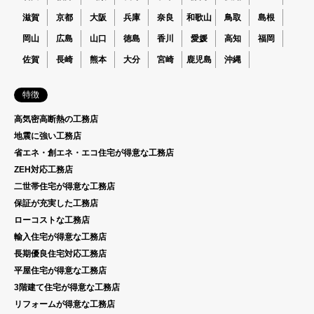
滋賀
京都
大阪
兵庫
奈良
和歌山
鳥取
島根
岡山
広島
山口
徳島
香川
愛媛
高知
福岡
佐賀
長崎
熊本
大分
宮崎
鹿児島
沖縄
特徴
高気密高断熱の工務店
地震に強い工務店
省エネ・創エネ・エコ住宅が得意な工務店
ZEH対応工務店
二世帯住宅が得意な工務店
保証が充実した工務店
ローコストな工務店
輸入住宅が得意な工務店
長期優良住宅対応工務店
平屋住宅が得意な工務店
3階建て住宅が得意な工務店
リフォームが得意な工務店