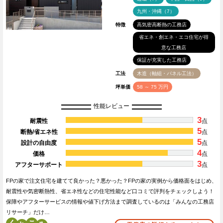
九州・沖縄（7）
特徴
高気密高断熱の工務店
省エネ・創エネ・エコ住宅が得
意な工務店
保証が充実した工務店
工法
木造（軸組・パネル工法）
坪単価
58 ～ 75 万円
性能レビュー
3
耐震性
点
5
断熱/省エネ性
点
5
設計の自由度
点
4
価格
点
3
アフターサポート
点
FPの家で注文住宅を建てて良かった？悪かった？FPの家の実例から価格面をはじめ、
耐震性や気密断熱性、省エネ性などの住宅性能など口コミで評判をチェックしよう！
保障やアフターサービスの情報や値下げ方法まで調査しているのは「みんなの工務店
リサーチ」だけ…