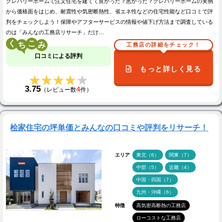
クレバリーホームで注文住宅を建てて良かった？悪かった？クレバリーホームの実例
から価格面をはじめ、耐震性や気密断熱性、省エネ性などの住宅性能など口コミで評
判をチェックしよう！保障やアフターサービスの情報や値下げ方法まで調査している
のは「みんなの工務店リサーチ」だけ…
く
こ
工務店の詳細をチェック！
口コミによる評判
もっと詳しく見る
★★★★★
★★★★★
3.75
4
（レビュー数
件）
桧家住宅の坪単価とみんなの口コミや評判をリサーチ！
エリア
東北（6）
関東（7）
中部（5）
近畿（4）
中国・四国（7）
九州・沖縄（6）
特徴
高気密高断熱の工務店
ローコストな工務店