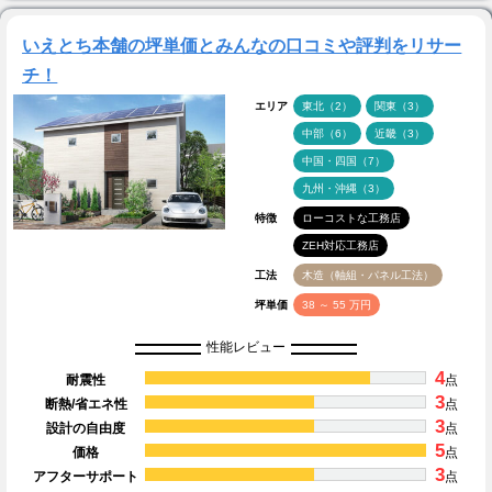
いえとち本舗の坪単価とみんなの口コミや評判をリサー
チ！
エリア
東北（2）
関東（3）
中部（6）
近畿（3）
中国・四国（7）
九州・沖縄（3）
特徴
ローコストな工務店
ZEH対応工務店
工法
木造（軸組・パネル工法）
坪単価
38 ～ 55 万円
性能レビュー
4
耐震性
点
3
断熱/省エネ性
点
3
設計の自由度
点
5
価格
点
3
アフターサポート
点