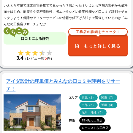
いえとち本舗で注文住宅を建てて良かった？悪かった？いえとち本舗の実例から価格
面をはじめ、耐震性や気密断熱性、省エネ性などの住宅性能など口コミで評判をチェ
ックしよう！保障やアフターサービスの情報や値下げ方法まで調査しているのは「み
んなの工務店リサーチ」だけ…
く
こ
工務店の詳細をチェック！
口コミによる評判
もっと詳しく見る
★★★★★
★★★★★
3.4
5
（レビュー数
件）
アイダ設計の坪単価とみんなの口コミや評判をリサー
チ！
エリア
東北（2）
関東（7）
中部（6）
近畿（3）
九州・沖縄（5）
特徴
ZEH対応工務店
ローコストな工務店