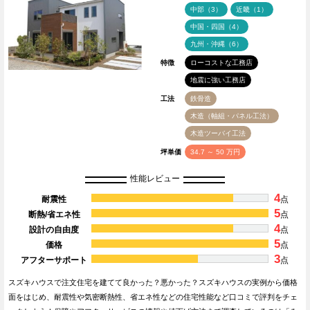
中部（3）
近畿（1）
中国・四国（4）
九州・沖縄（6）
特徴
ローコストな工務店
地震に強い工務店
工法
鉄骨造
木造（軸組・パネル工法）
木造ツーバイ工法
坪単価
34.7 ～ 50 万円
性能レビュー
4
耐震性
点
5
断熱/省エネ性
点
4
設計の自由度
点
5
価格
点
3
アフターサポート
点
スズキハウスで注文住宅を建てて良かった？悪かった？スズキハウスの実例から価格
面をはじめ、耐震性や気密断熱性、省エネ性などの住宅性能など口コミで評判をチェ