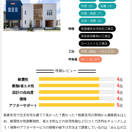
中部（5）
近畿（4）
中国・四国（7）
九州・沖縄（6）
特徴
長期優良住宅対応工務店
高気密高断熱の工務店
ローコストな工務店
工法
木造（軸組・パネル工法）
坪単価
43 ～ 60 万円
性能レビュー
4
耐震性
点
4
断熱/省エネ性
点
4
設計の自由度
点
4
価格
点
5
アフターサポート
点
桧家住宅で注文住宅を建てて良かった？悪かった？桧家住宅の実例から価格面をはじ
め、耐震性や気密断熱性、省エネ性などの住宅性能など口コミで評判をチェックしよ
う！保障やアフターサービスの情報や値下げ方法まで調査しているのは「みんなの工