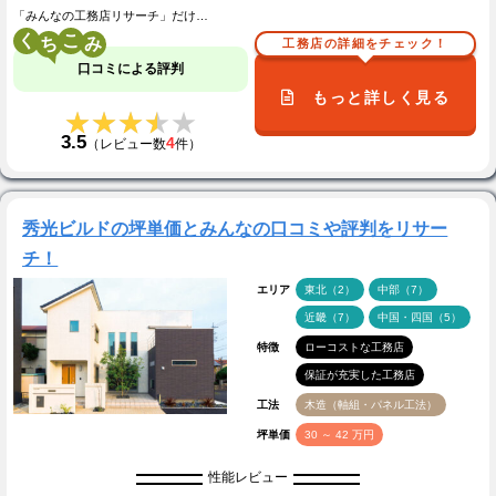
「みんなの工務店リサーチ」だけ…
く
こ
工務店の詳細をチェック！
口コミによる評判
もっと詳しく見る
★★★★★
★★★★★
3.5
4
（レビュー数
件）
秀光ビルドの坪単価とみんなの口コミや評判をリサー
チ！
エリア
東北（2）
中部（7）
近畿（7）
中国・四国（5）
特徴
ローコストな工務店
保証が充実した工務店
工法
木造（軸組・パネル工法）
坪単価
30 ～ 42 万円
性能レビュー