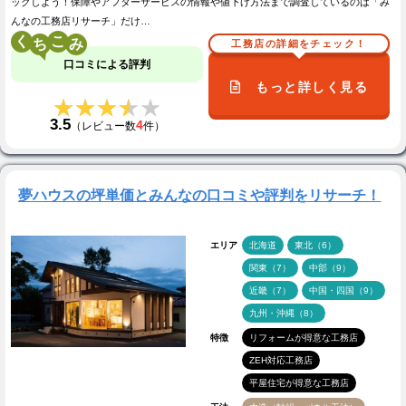
ックしよう！保障やアフターサービスの情報や値下げ方法まで調査しているのは「み
んなの工務店リサーチ」だけ…
く
こ
工務店の詳細をチェック！
口コミによる評判
もっと詳しく見る
★★★★★
★★★★★
3.5
4
（レビュー数
件）
夢ハウスの坪単価とみんなの口コミや評判をリサーチ！
エリア
北海道
東北（6）
関東（7）
中部（9）
近畿（7）
中国・四国（9）
九州・沖縄（8）
特徴
リフォームが得意な工務店
ZEH対応工務店
平屋住宅が得意な工務店