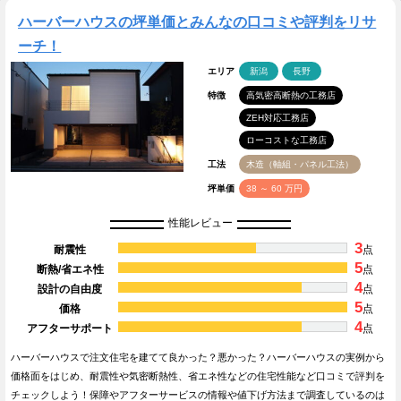
ハーバーハウスの坪単価とみんなの口コミや評判をリサ
ーチ！
エリア
新潟
長野
特徴
高気密高断熱の工務店
ZEH対応工務店
ローコストな工務店
工法
木造（軸組・パネル工法）
坪単価
38 ～ 60 万円
性能レビュー
3
耐震性
点
5
断熱/省エネ性
点
4
設計の自由度
点
5
価格
点
4
アフターサポート
点
ハーバーハウスで注文住宅を建てて良かった？悪かった？ハーバーハウスの実例から
価格面をはじめ、耐震性や気密断熱性、省エネ性などの住宅性能など口コミで評判を
チェックしよう！保障やアフターサービスの情報や値下げ方法まで調査しているのは