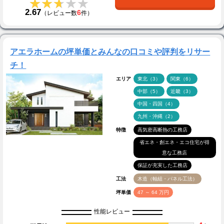
★★★★★
★★★★★
2.67
6
（レビュー数
件）
アエラホームの坪単価とみんなの口コミや評判をリサー
チ！
エリア
東北（3）
関東（6）
中部（5）
近畿（3）
中国・四国（4）
九州・沖縄（2）
特徴
高気密高断熱の工務店
省エネ・創エネ・エコ住宅が得
意な工務店
保証が充実した工務店
工法
木造（軸組・パネル工法）
坪単価
47 ～ 64 万円
性能レビュー