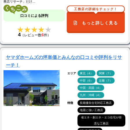
務店リサーチ」だけ…
く
こ
工務店の詳細をチェック！
口コミによる評判
もっと詳しく見る
★★★★★
★★★★★
4
6
（レビュー数
件）
ヤマダホームズの坪単価とみんなの口コミや評判をリサ
ーチ！
エリア
東北（4）
関東（7）
中部（6）
近畿（7）
中国・四国（4）
九州・沖縄（4）
特徴
長期優良住宅対応工務店
地震に強い工務店
省エネ・創エネ・エコ住宅が得
意な工務店