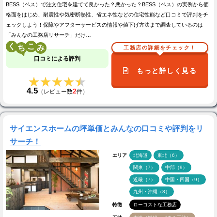
BESS（ベス）で注文住宅を建てて良かった？悪かった？BESS（ベス）の実例から価
格面をはじめ、耐震性や気密断熱性、省エネ性などの住宅性能など口コミで評判をチ
ェックしよう！保障やアフターサービスの情報や値下げ方法まで調査しているのは
「みんなの工務店リサーチ」だけ…
く
こ
工務店の詳細をチェック！
口コミによる評判
もっと詳しく見る
★★★★★
★★★★★
4.5
2
（レビュー数
件）
サイエンスホームの坪単価とみんなの口コミや評判をリ
サーチ！
エリア
北海道
東北（6）
関東（7）
中部（9）
近畿（7）
中国・四国（9）
九州・沖縄（8）
特徴
ローコストな工務店