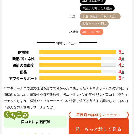
ZEH対応工務店
保証が充実した工務店
工法
木造（軸組・パネル工法）
木造ツーバイ工法
坪単価
48 ～ 80 万円
性能レビュー
5
耐震性
点
4
断熱/省エネ性
点
4
設計の自由度
点
4
価格
点
5
アフターサポート
点
ヤマダホームズで注文住宅を建てて良かった？悪かった？ヤマダホームズの実例から
価格面をはじめ、耐震性や気密断熱性、省エネ性などの住宅性能など口コミで評判を
チェックしよう！保障やアフターサービスの情報や値下げ方法まで調査しているのは
「みんなの工務店リサーチ」だけ…
く
こ
工務店の詳細をチェック！
口コミによる評判
もっと詳しく見る