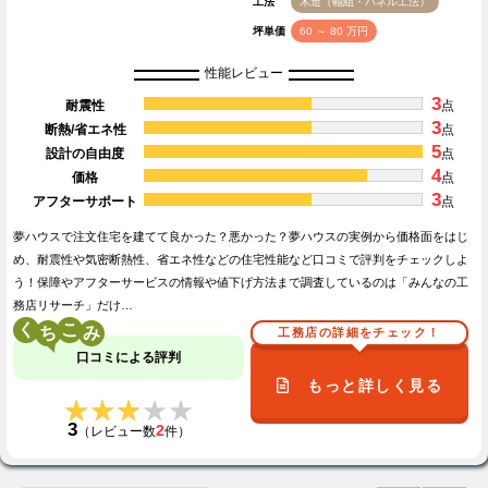
工法
木造（軸組・パネル工法）
坪単価
60 ～ 80 万円
性能レビュー
3
耐震性
点
3
断熱/省エネ性
点
5
設計の自由度
点
4
価格
点
3
アフターサポート
点
夢ハウスで注文住宅を建てて良かった？悪かった？夢ハウスの実例から価格面をはじ
め、耐震性や気密断熱性、省エネ性などの住宅性能など口コミで評判をチェックしよ
う！保障やアフターサービスの情報や値下げ方法まで調査しているのは「みんなの工
務店リサーチ」だけ…
く
こ
工務店の詳細をチェック！
口コミによる評判
もっと詳しく見る
★★★★★
★★★★★
3
2
（レビュー数
件）