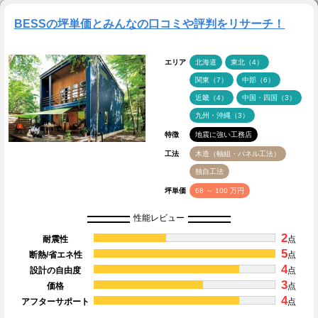
BESSの坪単価とみんなの口コミや評判をリサーチ！
エリア
北海道
東北（4）
関東（7）
中部（6）
近畿（4）
中国・四国（3）
九州・沖縄（3）
特徴
地震に強い工務店
工法
木造（軸組・パネル工法）
独自工法
坪単価
68 ～ 100 万円
性能レビュー
2
耐震性
点
5
断熱/省エネ性
点
4
設計の自由度
点
3
価格
点
4
アフターサポート
点