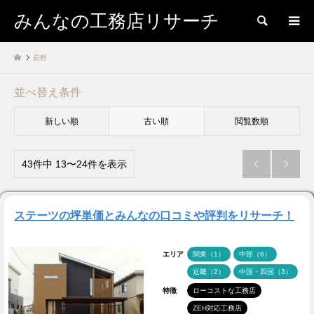
みんなの工務店リサーチ
検索
長野
並べ替え条件
新しい順
古い順
閲覧数順
43件中 13〜24件を表示


ステーツの坪単価とみんなの口コミや評判をリサーチ！
エリア
関東（1）
中部（6）
近畿（2）
中国・四国（3）
特徴
ローコストな工務店
ZEH対応工務店