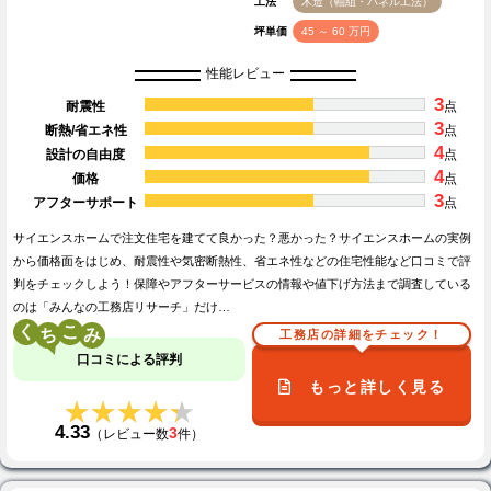
工法
木造（軸組・パネル工法）
坪単価
45 ～ 60 万円
性能レビュー
3
耐震性
点
3
断熱/省エネ性
点
4
設計の自由度
点
4
価格
点
3
アフターサポート
点
サイエンスホームで注文住宅を建てて良かった？悪かった？サイエンスホームの実例
から価格面をはじめ、耐震性や気密断熱性、省エネ性などの住宅性能など口コミで評
判をチェックしよう！保障やアフターサービスの情報や値下げ方法まで調査している
のは「みんなの工務店リサーチ」だけ…
く
こ
工務店の詳細をチェック！
口コミによる評判
もっと詳しく見る
★★★★★
★★★★★
4.33
3
（レビュー数
件）