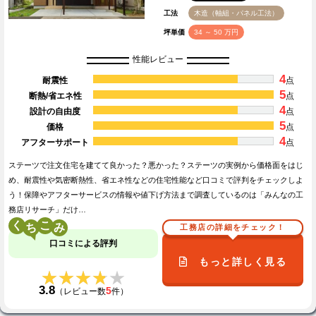
工法
木造（軸組・パネル工法）
坪単価
34 ～ 50 万円
性能レビュー
4
耐震性
点
5
断熱/省エネ性
点
4
設計の自由度
点
5
価格
点
4
アフターサポート
点
ステーツで注文住宅を建てて良かった？悪かった？ステーツの実例から価格面をはじ
め、耐震性や気密断熱性、省エネ性などの住宅性能など口コミで評判をチェックしよ
う！保障やアフターサービスの情報や値下げ方法まで調査しているのは「みんなの工
務店リサーチ」だけ…
く
こ
工務店の詳細をチェック！
口コミによる評判
もっと詳しく見る
★★★★★
★★★★★
3.8
5
（レビュー数
件）