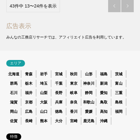
43件中 13〜24件を表示


広告表示
みんなの工務店リサーチでは、アフィリエイト広告を利用しています。
エリア
北海道
青森
岩手
宮城
秋田
山形
福島
茨城
群馬
栃木
埼玉
千葉
東京
神奈川
新潟
富山
石川
福井
山梨
長野
岐阜
静岡
愛知
三重
滋賀
京都
大阪
兵庫
奈良
和歌山
鳥取
島根
岡山
広島
山口
徳島
香川
愛媛
高知
福岡
佐賀
長崎
熊本
大分
宮崎
鹿児島
沖縄
特徴