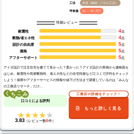
工法
木造（軸組・パネル工法）
坪単価
32 ～ 65 万円
性能レビュー
4
耐震性
点
4
断熱/省エネ性
点
5
設計の自由度
点
5
価格
点
5
アフターサポート
点
アイダ設計で注文住宅を建てて良かった？悪かった？アイダ設計の実例から価格面を
はじめ、耐震性や気密断熱性、省エネ性などの住宅性能など口コミで評判をチェック
しよう！保障やアフターサービスの情報や値下げ方法まで調査しているのは「みんな
の工務店リサーチ」だけ…
く
こ
工務店の詳細をチェック！
口コミによる評判
もっと詳しく見る
★★★★★
★★★★★
3.83
6
（レビュー数
件）