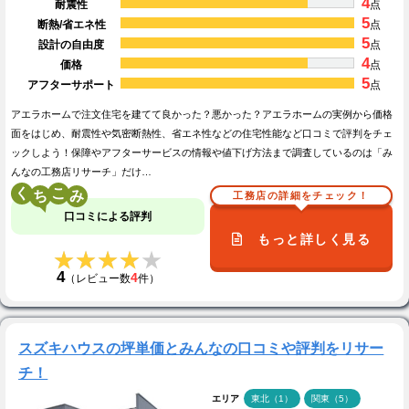
4
耐震性
点
5
断熱/省エネ性
点
5
設計の自由度
点
4
価格
点
5
アフターサポート
点
アエラホームで注文住宅を建てて良かった？悪かった？アエラホームの実例から価格
面をはじめ、耐震性や気密断熱性、省エネ性などの住宅性能など口コミで評判をチェ
ックしよう！保障やアフターサービスの情報や値下げ方法まで調査しているのは「み
んなの工務店リサーチ」だけ…
く
こ
工務店の詳細をチェック！
口コミによる評判
もっと詳しく見る
★★★★★
★★★★★
4
4
（レビュー数
件）
スズキハウスの坪単価とみんなの口コミや評判をリサー
チ！
エリア
東北（1）
関東（5）