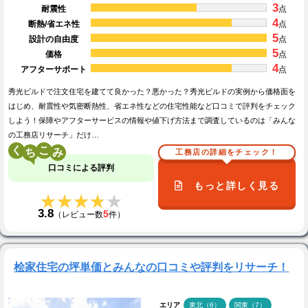
3
耐震性
点
4
断熱/省エネ性
点
5
設計の自由度
点
5
価格
点
4
アフターサポート
点
秀光ビルドで注文住宅を建てて良かった？悪かった？秀光ビルドの実例から価格面を
はじめ、耐震性や気密断熱性、省エネ性などの住宅性能など口コミで評判をチェック
しよう！保障やアフターサービスの情報や値下げ方法まで調査しているのは「みんな
の工務店リサーチ」だけ…
く
こ
工務店の詳細をチェック！
口コミによる評判
もっと詳しく見る
★★★★★
★★★★★
3.8
5
（レビュー数
件）
桧家住宅の坪単価とみんなの口コミや評判をリサーチ！
エリア
東北（6）
関東（7）