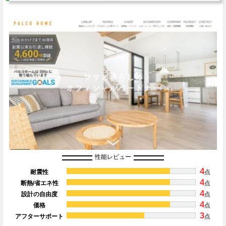
性能レビュー
4
耐震性
点
4
断熱/省エネ性
点
4
設計の自由度
点
4
価格
点
3
アフターサポート
点