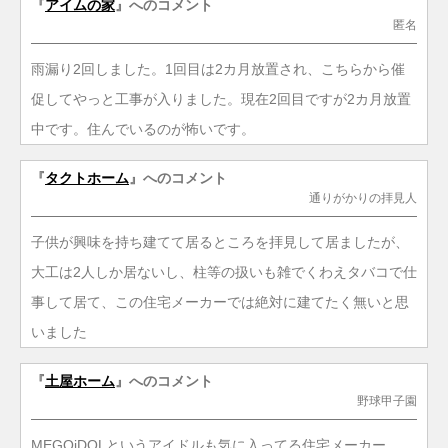
『
アイムの家
』へのコメント
匿名
雨漏り2回しました。1回目は2カ月放置され、こちらから催
促してやっと工事が入りました。現在2回目ですが2カ月放置
中です。住んでいるのが怖いです。
『
タクトホーム
』へのコメント
通りがかりの拝見人
子供が興味を持ち建てて居るところを拝見して居ましたが、
大工は2人しか居ないし、柱等の扱いも雑でくわえタバコで仕
事して居て、この住宅メーカーでは絶対に建てたく無いと思
いました
『
土屋ホーム
』へのコメント
野球甲子園
MEGOiDOLというアイドルも気に入ってる住宅メーカー。