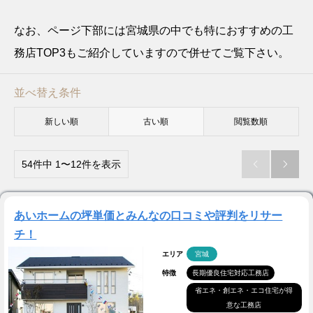
なお、ページ下部には宮城県の中でも特におすすめの工
務店TOP3もご紹介していますので併せてご覧下さい。
並べ替え条件
新しい順
古い順
閲覧数順
54件中 1〜12件を表示


あいホームの坪単価とみんなの口コミや評判をリサー
チ！
エリア
宮城
特徴
長期優良住宅対応工務店
省エネ・創エネ・エコ住宅が得
意な工務店