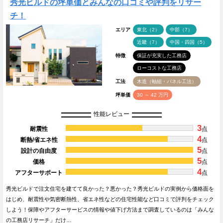
秀光ビルドの坪単価とみんなの口コミや評判をリサー
チ！
エリア
東北（2）
中部（7）
近畿（7）
中国・四国（5）
特徴
保証が充実した工務店
ローコストな工務店
工法
木造（軸組・パネル工法）
坪単価
30 ～ 42 万円
性能レビュー
3
耐震性
点
4
断熱/省エネ性
点
5
設計の自由度
点
5
価格
点
4
アフターサポート
点
秀光ビルドで注文住宅を建てて良かった？悪かった？秀光ビルドの実例から価格面を
はじめ、耐震性や気密断熱性、省エネ性などの住宅性能など口コミで評判をチェック
しよう！保障やアフターサービスの情報や値下げ方法まで調査しているのは「みんな
の工務店リサーチ」だけ…