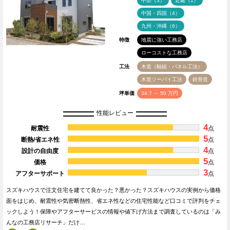
中部（3）
近畿（1）
中国・四国（4）
九州・沖縄（6）
特徴
地震に強い工務店
ローコストな工務店
工法
木造（軸組・パネル工法）
木造ツーバイ工法
鉄骨造
坪単価
34.7 ～ 50 万円
性能レビュー
4
耐震性
点
5
断熱/省エネ性
点
4
設計の自由度
点
5
価格
点
3
アフターサポート
点
スズキハウスで注文住宅を建てて良かった？悪かった？スズキハウスの実例から価格
面をはじめ、耐震性や気密断熱性、省エネ性などの住宅性能など口コミで評判をチェ
ックしよう！保障やアフターサービスの情報や値下げ方法まで調査しているのは「み
んなの工務店リサーチ」だけ…