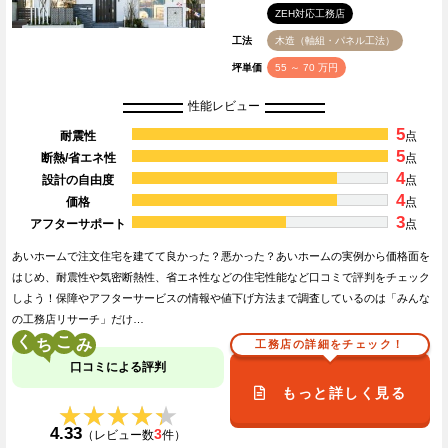
ZEH対応工務店
工法
木造（軸組・パネル工法）
坪単価
55 ～ 70 万円
性能レビュー
5
耐震性
点
5
断熱/省エネ性
点
4
設計の自由度
点
4
価格
点
3
アフターサポート
点
あいホームで注文住宅を建てて良かった？悪かった？あいホームの実例から価格面を
はじめ、耐震性や気密断熱性、省エネ性などの住宅性能など口コミで評判をチェック
しよう！保障やアフターサービスの情報や値下げ方法まで調査しているのは「みんな
の工務店リサーチ」だけ…
く
こ
工務店の詳細をチェック！
口コミによる評判
もっと詳しく見る
★★★★★
★★★★★
4.33
3
（レビュー数
件）