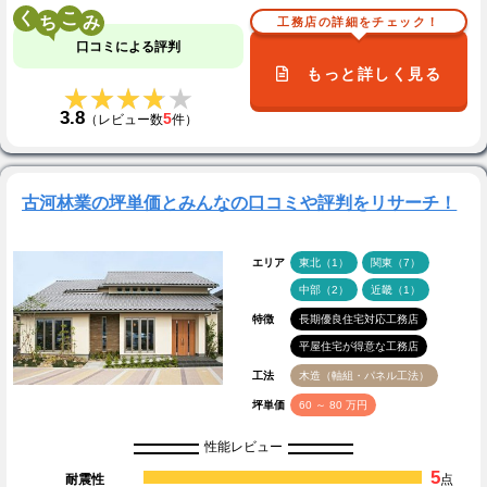
く
こ
工務店の詳細をチェック！
口コミによる評判
もっと詳しく見る
★★★★★
★★★★★
3.8
5
（レビュー数
件）
古河林業の坪単価とみんなの口コミや評判をリサーチ！
エリア
東北（1）
関東（7）
中部（2）
近畿（1）
特徴
長期優良住宅対応工務店
平屋住宅が得意な工務店
工法
木造（軸組・パネル工法）
坪単価
60 ～ 80 万円
性能レビュー
5
耐震性
点