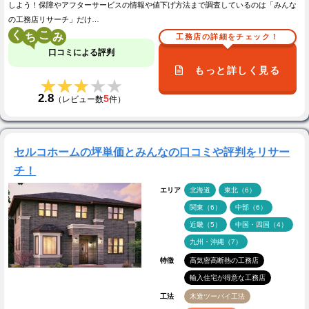
しよう！保障やアフターサービスの情報や値下げ方法まで調査しているのは「みんな
の工務店リサーチ」だけ…
く
こ
工務店の詳細をチェック！
口コミによる評判
もっと詳しく見る
★★★★★
★★★★★
2.8
5
（レビュー数
件）
セルコホームの坪単価とみんなの口コミや評判をリサー
チ！
エリア
北海道
東北（6）
関東（6）
中部（6）
近畿（5）
中国・四国（4）
九州・沖縄（7）
特徴
高気密高断熱の工務店
輸入住宅が得意な工務店
工法
木造ツーバイ工法