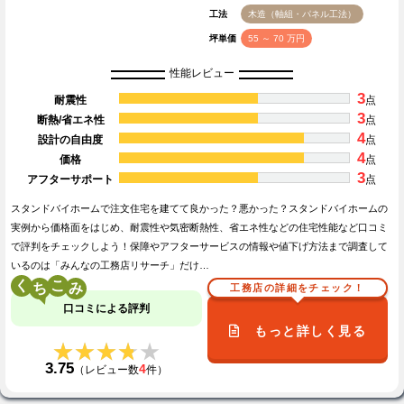
工法
木造（軸組・パネル工法）
坪単価
55 ～ 70 万円
性能レビュー
3
耐震性
点
3
断熱/省エネ性
点
4
設計の自由度
点
4
価格
点
3
アフターサポート
点
スタンドバイホームで注文住宅を建てて良かった？悪かった？スタンドバイホームの
実例から価格面をはじめ、耐震性や気密断熱性、省エネ性などの住宅性能など口コミ
で評判をチェックしよう！保障やアフターサービスの情報や値下げ方法まで調査して
いるのは「みんなの工務店リサーチ」だけ…
く
こ
工務店の詳細をチェック！
口コミによる評判
もっと詳しく見る
★★★★★
★★★★★
3.75
4
（レビュー数
件）