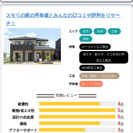
スモリの家の坪単価とみんなの口コミや評判をリサー
チ！
エリア
岩手
宮城
山形
福島
特徴
ローコストな工務店
省エネ・創エネ・エコ住宅が得
意な工務店
ZEH対応工務店
工法
木造（軸組・パネル工法）
坪単価
50 ～ 77 万円
性能レビュー
4
耐震性
点
5
断熱/省エネ性
点
5
設計の自由度
点
4
価格
点
3
アフターサポート
点