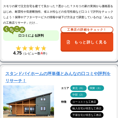
スモリの家で注文住宅を建てて良かった？悪かった？スモリの家の実例から価格面を
はじめ、耐震性や気密断熱性、省エネ性などの住宅性能など口コミで評判をチェック
しよう！保障やアフターサービスの情報や値下げ方法まで調査しているのは「みんな
の工務店リサーチ」だけ…
く
こ
工務店の詳細をチェック！
口コミによる評判
もっと詳しく見る
★★★★★
★★★★★
4.75
4
（レビュー数
件）
スタンドバイホームの坪単価とみんなの口コミや評判を
リサーチ！
エリア
東北（6）
関東（3）
中部（2）
特徴
ローコストな工務店
輸入住宅が得意な工務店
平屋住宅が得意な工務店