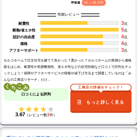
坪単価
45 ～ 85 万円
性能レビュー
3
耐震性
点
5
断熱/省エネ性
点
4
設計の自由度
点
4
価格
点
3
アフターサポート
点
セルコホームで注文住宅を建てて良かった？悪かった？セルコホームの実例から価格
面をはじめ、耐震性や気密断熱性、省エネ性などの住宅性能など口コミで評判をチェ
ックしよう！保障やアフターサービスの情報や値下げ方法まで調査しているのは「み
んなの工務店リサーチ」だけ…
く
こ
工務店の詳細をチェック！
口コミによる評判
もっと詳しく見る
★★★★★
★★★★★
3.67
3
（レビュー数
件）