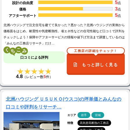
5
設計の自由度
点
3
価格
点
5
アフターサポート
点
北洲ハウジングで注文住宅を建てて良かった？悪かった？北洲ハウジングの実例から
価格面をはじめ、耐震性や気密断熱性、省エネ性などの住宅性能など口コミで評判を
チェックしよう！保障やアフターサービスの情報や値下げ方法まで調査しているのは
「みんなの工務店リサーチ」だけ…
く
こ
工務店の詳細をチェック！
口コミによる評判
もっと詳しく見る
★★★★★
★★★★★
4.8
5
（レビュー数
件）
北洲ハウジング ＵＳＵＫＯ(ウスコ)の坪単価とみんなの
口コミや評判をリサーチ…
エリア
岩手
宮城
特徴
高気密高断熱の工務店