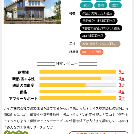
新潟
静岡
愛知
特徴
保証が充実した工務店
長期優良住宅対応工務店
3階建て住宅が得意な工務店
ZEH対応工務店
工法
木造（軸組・パネル工法）
坪単価
60 ～ 80 万円
性能レビュー
5
耐震性
点
4
断熱/省エネ性
点
3
設計の自由度
点
4
価格
点
5
アフターサポート
点
ナイス株式会社で注文住宅を建てて良かった？悪かった？ナイス株式会社の実例から
価格面をはじめ、耐震性や気密断熱性、省エネ性などの住宅性能など口コミで評判を
チェックしよう！保障やアフターサービスの情報や値下げ方法まで調査しているのは
「みんなの工務店リサーチ」だけ…
く
こ