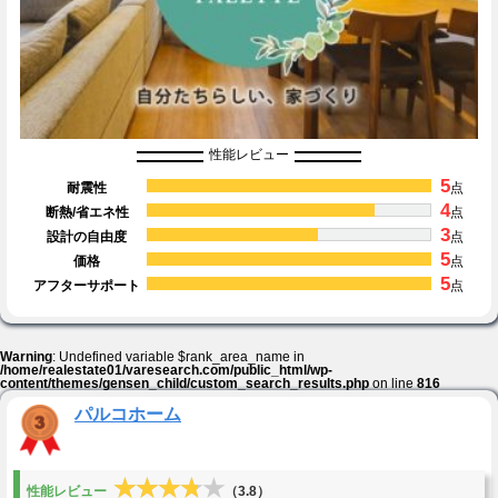
性能レビュー
5
耐震性
点
4
断熱/省エネ性
点
3
設計の自由度
点
5
価格
点
5
アフターサポート
点
Warning
: Undefined variable $rank_area_name in
/home/realestate01/varesearch.com/public_html/wp-
content/themes/gensen_child/custom_search_results.php
on line
816
パルコホーム
★★★★★
★★★★★
性能レビュー
（3.8）