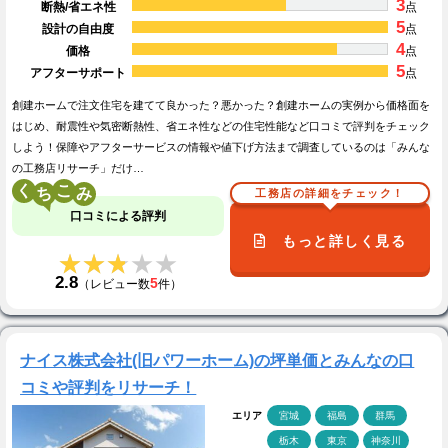
3
断熱/省エネ性
点
5
設計の自由度
点
4
価格
点
5
アフターサポート
点
創建ホームで注文住宅を建てて良かった？悪かった？創建ホームの実例から価格面を
はじめ、耐震性や気密断熱性、省エネ性などの住宅性能など口コミで評判をチェック
しよう！保障やアフターサービスの情報や値下げ方法まで調査しているのは「みんな
の工務店リサーチ」だけ…
く
こ
工務店の詳細をチェック！
口コミによる評判
もっと詳しく見る
★★★★★
★★★★★
2.8
5
（レビュー数
件）
ナイス株式会社(旧パワーホーム)の坪単価とみんなの口
コミや評判をリサーチ！
エリア
宮城
福島
群馬
栃木
東京
神奈川