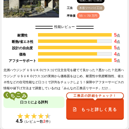
地震に強い工務店
工法
木造ツーバイ工法
坪単価
55 ～ 70 万円
性能レビュー
5
耐震性
点
4
断熱/省エネ性
点
5
設計の自由度
点
4
価格
点
5
アフターサポート
点
北洲ハウジング ＵＳＵＫＯ(ウスコ)で注文住宅を建てて良かった？悪かった？北洲ハ
ウジング ＵＳＵＫＯ(ウスコ)の実例から価格面をはじめ、耐震性や気密断熱性、省エ
ネ性などの住宅性能など口コミで評判をチェックしよう！保障やアフターサービスの
情報や値下げ方法まで調査しているのは「みんなの工務店リサーチ」だけ…
く
こ
工務店の詳細をチェック！
口コミによる評判
もっと詳しく見る
★★★★★
★★★★★
4.5
2
（レビュー数
件）