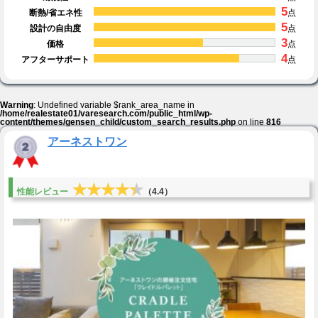
5
断熱/省エネ性
点
5
設計の自由度
点
3
価格
点
4
アフターサポート
点
Warning
: Undefined variable $rank_area_name in
/home/realestate01/varesearch.com/public_html/wp-
content/themes/gensen_child/custom_search_results.php
on line
816
アーネストワン
★★★★★
★★★★★
性能レビュー
（4.4）