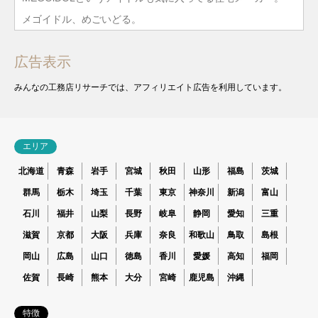
メゴイドル、めごいどる。
広告表示
みんなの工務店リサーチでは、アフィリエイト広告を利用しています。
エリア
北海道
青森
岩手
宮城
秋田
山形
福島
茨城
群馬
栃木
埼玉
千葉
東京
神奈川
新潟
富山
石川
福井
山梨
長野
岐阜
静岡
愛知
三重
滋賀
京都
大阪
兵庫
奈良
和歌山
鳥取
島根
岡山
広島
山口
徳島
香川
愛媛
高知
福岡
佐賀
長崎
熊本
大分
宮崎
鹿児島
沖縄
特徴