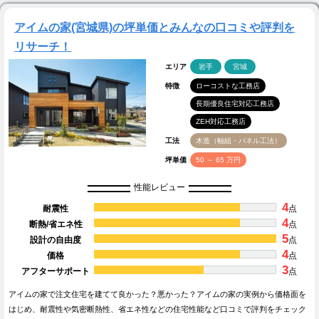
アイムの家(宮城県)の坪単価とみんなの口コミや評判を
リサーチ！
エリア
岩手
宮城
特徴
ローコストな工務店
長期優良住宅対応工務店
ZEH対応工務店
工法
木造（軸組・パネル工法）
坪単価
50 ～ 65 万円
性能レビュー
4
耐震性
点
4
断熱/省エネ性
点
5
設計の自由度
点
4
価格
点
3
アフターサポート
点
アイムの家で注文住宅を建てて良かった？悪かった？アイムの家の実例から価格面を
はじめ、耐震性や気密断熱性、省エネ性などの住宅性能など口コミで評判をチェック