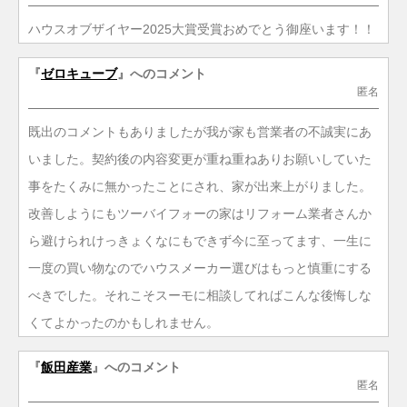
ハウスオブザイヤー2025大賞受賞おめでとう御座います！！
『
ゼロキューブ
』へのコメント
匿名
既出のコメントもありましたが我が家も営業者の不誠実にあ
いました。契約後の内容変更が重ね重ねありお願いしていた
事をたくみに無かったことにされ、家が出来上がりました。
改善しようにもツーバイフォーの家はリフォーム業者さんか
ら避けられけっきょくなにもできず今に至ってます、一生に
一度の買い物なのでハウスメーカー選びはもっと慎重にする
べきでした。それこそスーモに相談してればこんな後悔しな
くてよかったのかもしれません。
『
飯田産業
』へのコメント
匿名