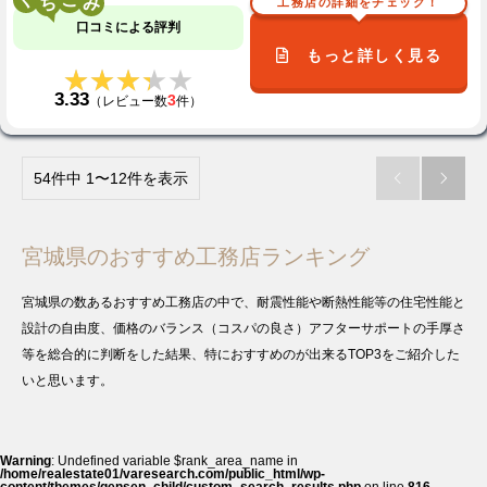
工務店の詳細をチェック！
口コミによる評判
もっと詳しく見る
★★★★★
★★★★★
3.33
3
（レビュー数
件）
54件中 1〜12件を表示


宮城県のおすすめ工務店ランキング
宮城県の数あるおすすめ工務店の中で、耐震性能や断熱性能等の住宅性能と
設計の自由度、価格のバランス（コスパの良さ）アフターサポートの手厚さ
等を総合的に判断をした結果、特におすすめのが出来るTOP3をご紹介した
いと思います。
Warning
: Undefined variable $rank_area_name in
/home/realestate01/varesearch.com/public_html/wp-
content/themes/gensen_child/custom_search_results.php
on line
816