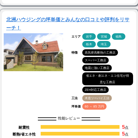
北洲ハウジングの坪単価とみんなの口コミや評判をリサ
ーチ！
エリア
岩手
宮城
福島
栃木
埼玉
特徴
高気密高断熱の工務店
スーパー工務店
地震に強い工務店
省エネ・創エネ・エコ住宅が得
意な工務店
ZEH対応工務店
工法
木造ツーバイ工法
坪単価
60 ～ 85 万円
性能レビュー
5
耐震性
点
5
断熱/省エネ性
点