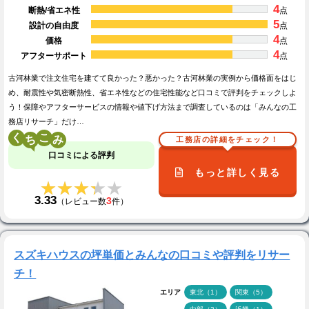
4
断熱/省エネ性
点
5
設計の自由度
点
4
価格
点
4
アフターサポート
点
古河林業で注文住宅を建てて良かった？悪かった？古河林業の実例から価格面をはじ
め、耐震性や気密断熱性、省エネ性などの住宅性能など口コミで評判をチェックしよ
う！保障やアフターサービスの情報や値下げ方法まで調査しているのは「みんなの工
務店リサーチ」だけ…
く
こ
工務店の詳細をチェック！
口コミによる評判
もっと詳しく見る
★★★★★
★★★★★
3.33
3
（レビュー数
件）
スズキハウスの坪単価とみんなの口コミや評判をリサー
チ！
エリア
東北（1）
関東（5）