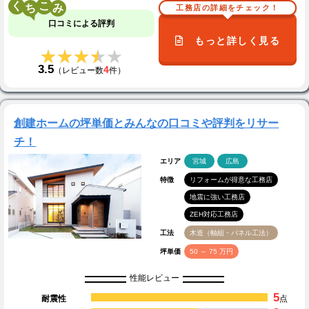
く
こ
工務店の詳細をチェック！
口コミによる評判
もっと詳しく見る
★★★★★
★★★★★
3.5
4
（レビュー数
件）
創建ホームの坪単価とみんなの口コミや評判をリサー
チ！
エリア
宮城
広島
特徴
リフォームが得意な工務店
地震に強い工務店
ZEH対応工務店
工法
木造（軸組・パネル工法）
坪単価
50 ～ 75 万円
性能レビュー
5
耐震性
点