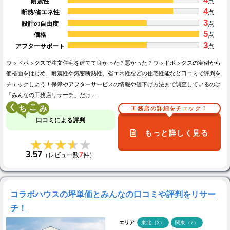
4
耐震性
点
4
断熱/省エネ性
点
3
設計の自由度
点
5
価格
点
3
アフターサポート
点
ウッドボックスで注文住宅を建てて良かった？悪かった？ウッドボックスの実例から
価格面をはじめ、耐震性や気密断熱性、省エネ性などの住宅性能など口コミで評判を
チェックしよう！保障やアフターサービスの情報や値下げ方法まで調査しているのは
「みんなの工務店リサーチ」だけ…
く
こ
工務店の詳細をチェック！
口コミによる評判
もっと詳しく見る
★★★★★
★★★★★
3.57
7
（レビュー数
件）
コラボハウスの坪単価とみんなの口コミや評判をリサー
チ！
エリア
東北（3）
関東（7）