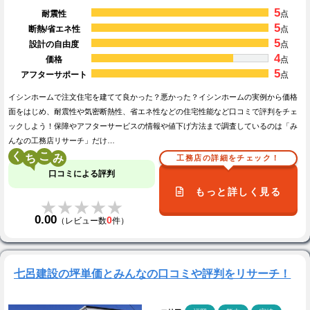
5
耐震性
点
5
断熱/省エネ性
点
5
設計の自由度
点
4
価格
点
5
アフターサポート
点
イシンホームで注文住宅を建てて良かった？悪かった？イシンホームの実例から価格
面をはじめ、耐震性や気密断熱性、省エネ性などの住宅性能など口コミで評判をチェ
ックしよう！保障やアフターサービスの情報や値下げ方法まで調査しているのは「み
んなの工務店リサーチ」だけ…
く
こ
工務店の詳細をチェック！
口コミによる評判
もっと詳しく見る
★★★★★
★★★★★
0.00
0
（レビュー数
件）
七呂建設の坪単価とみんなの口コミや評判をリサーチ！