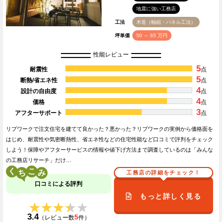
地震に強い工務店
工法
木造（軸組・パネル工法）
坪単価
50 ～ 65 万円
性能レビュー
5
耐震性
点
5
断熱/省エネ性
点
4
設計の自由度
点
4
価格
点
3
アフターサポート
点
リブワークで注文住宅を建てて良かった？悪かった？リブワークの実例から価格面を
はじめ、耐震性や気密断熱性、省エネ性などの住宅性能など口コミで評判をチェック
しよう！保障やアフターサービスの情報や値下げ方法まで調査しているのは「みんな
の工務店リサーチ」だけ…
く
こ
工務店の詳細をチェック！
口コミによる評判
もっと詳しく見る
★★★★★
★★★★★
3.4
5
（レビュー数
件）