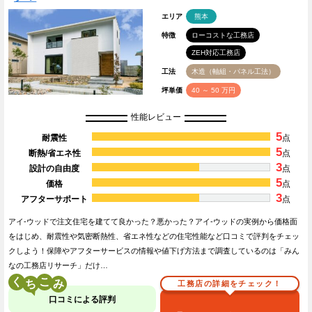
エリア
熊本
特徴
ローコストな工務店
ZEH対応工務店
工法
木造（軸組・パネル工法）
坪単価
40 ～ 50 万円
性能レビュー
5
耐震性
点
5
断熱/省エネ性
点
3
設計の自由度
点
5
価格
点
3
アフターサポート
点
アイ-ウッドで注文住宅を建てて良かった？悪かった？アイ-ウッドの実例から価格面
をはじめ、耐震性や気密断熱性、省エネ性などの住宅性能など口コミで評判をチェッ
クしよう！保障やアフターサービスの情報や値下げ方法まで調査しているのは「みん
なの工務店リサーチ」だけ…
く
こ
工務店の詳細をチェック！
口コミによる評判