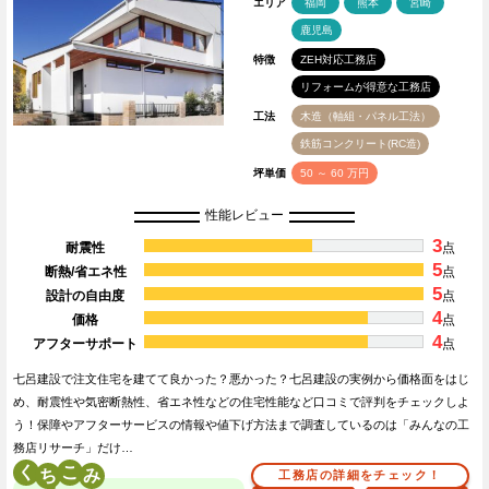
エリア
福岡
熊本
宮崎
鹿児島
特徴
ZEH対応工務店
リフォームが得意な工務店
工法
木造（軸組・パネル工法）
鉄筋コンクリート(RC造)
坪単価
50 ～ 60 万円
性能レビュー
3
耐震性
点
5
断熱/省エネ性
点
5
設計の自由度
点
4
価格
点
4
アフターサポート
点
七呂建設で注文住宅を建てて良かった？悪かった？七呂建設の実例から価格面をはじ
め、耐震性や気密断熱性、省エネ性などの住宅性能など口コミで評判をチェックしよ
う！保障やアフターサービスの情報や値下げ方法まで調査しているのは「みんなの工
務店リサーチ」だけ…
く
こ
工務店の詳細をチェック！