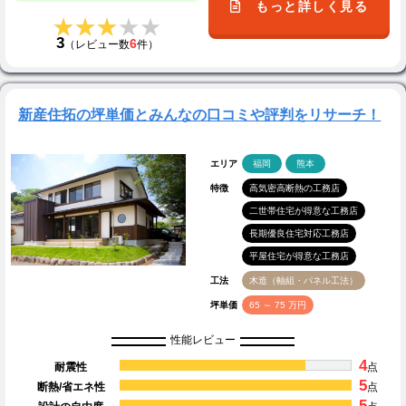
もっと詳しく見る
★★★★★
★★★★★
3
6
（レビュー数
件）
新産住拓の坪単価とみんなの口コミや評判をリサーチ！
エリア
福岡
熊本
特徴
高気密高断熱の工務店
二世帯住宅が得意な工務店
長期優良住宅対応工務店
平屋住宅が得意な工務店
工法
木造（軸組・パネル工法）
坪単価
65 ～ 75 万円
性能レビュー
4
耐震性
点
5
断熱/省エネ性
点
5