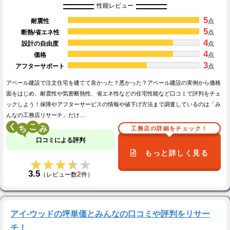
性能レビュー
5
耐震性
点
5
断熱/省エネ性
点
4
設計の自由度
点
4
価格
点
3
アフターサポート
点
アベール建設で注文住宅を建てて良かった？悪かった？アベール建設の実例から価格
面をはじめ、耐震性や気密断熱性、省エネ性などの住宅性能など口コミで評判をチェ
ックしよう！保障やアフターサービスの情報や値下げ方法まで調査しているのは「み
んなの工務店リサーチ」だけ…
く
こ
工務店の詳細をチェック！
口コミによる評判
もっと詳しく見る
★★★★★
★★★★★
3.5
2
（レビュー数
件）
アイ-ウッドの坪単価とみんなの口コミや評判をリサー
チ！