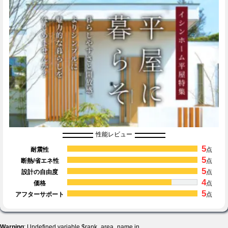
性能レビュー
5
耐震性
点
5
断熱/省エネ性
点
5
設計の自由度
点
4
価格
点
5
アフターサポート
点
Warning
: Undefined variable $rank_area_name in