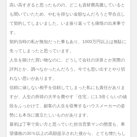
高い高すぎると思ったものの、どこも資材費高騰していると
も聞いていたため、やむを得ない金額なんだろうと早合点し
て契約してしまいました。いま振り返っても痛恨の出来事で
す。
契約当時の私が無知だった事もあり、1000万円以上は無駄に
失ってしまったと思っています。
人生を賭けた買い物なのに、どうして会社の決算とか実際の
評判とか、調べなかったんだろう。今でも思い出すとやり切
れない思いがあります。
信頼に値しない相手を信頼してしまった私にも責任がありま
すが、人生の所得の大半を費やす「住宅」に1.3倍くらいの値
段をふっかけて、顧客の人生を収奪するハウスメーカーの姿
勢にも本当に腹立たしいものがあります。
最初は丁寧で良い方と思っていた担当営業マンの態度も、希
望価格の30％以上の高額提示された後から、とても憎たらし