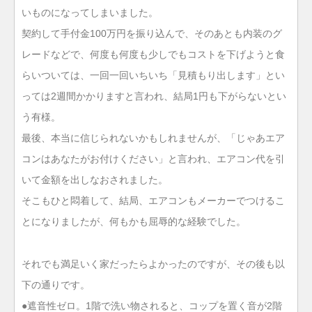
いものになってしまいました。
契約して手付金100万円を振り込んで、そのあとも内装のグ
レードなどで、何度も何度も少しでもコストを下げようと食
らいついては、一回一回いちいち「見積もり出します」とい
っては2週間かかりますと言われ、結局1円も下がらないとい
う有様。
最後、本当に信じられないかもしれませんが、「じゃあエア
コンはあなたがお付けください」と言われ、エアコン代を引
いて金額を出しなおされました。
そこもひと悶着して、結局、エアコンもメーカーでつけるこ
とになりましたが、何もかも屈辱的な経験でした。
それでも満足いく家だったらよかったのですが、その後も以
下の通りです。
●遮音性ゼロ。1階で洗い物されると、コップを置く音が2階