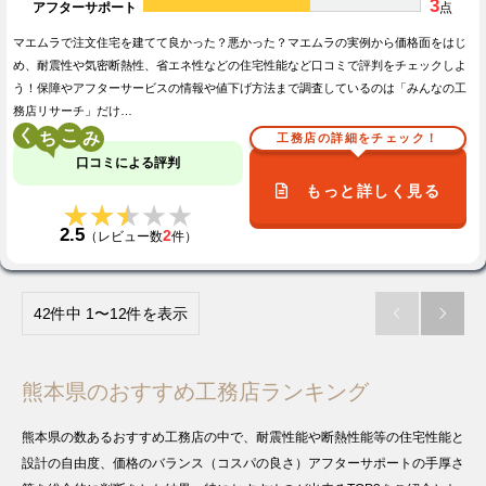
3
アフターサポート
点
マエムラで注文住宅を建てて良かった？悪かった？マエムラの実例から価格面をはじ
め、耐震性や気密断熱性、省エネ性などの住宅性能など口コミで評判をチェックしよ
う！保障やアフターサービスの情報や値下げ方法まで調査しているのは「みんなの工
務店リサーチ」だけ…
く
こ
工務店の詳細をチェック！
口コミによる評判
もっと詳しく見る
★★★★★
★★★★★
2.5
2
（レビュー数
件）
42件中 1〜12件を表示


熊本県のおすすめ工務店ランキング
熊本県の数あるおすすめ工務店の中で、耐震性能や断熱性能等の住宅性能と
設計の自由度、価格のバランス（コスパの良さ）アフターサポートの手厚さ