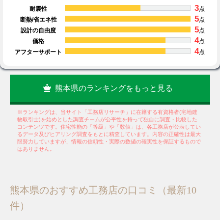
3
耐震性
点
5
断熱/省エネ性
点
5
設計の自由度
点
4
価格
点
4
アフターサポート
点
熊本県のランキングをもっと見る
※ランキングは、当サイト「工務店リサーチ」に在籍する有資格者(宅地建
物取引士)を始めとした調査チームが公平性を持って独自に調査・比較した
コンテンツです。住宅性能の「等級」や「数値」は、各工務店が公表してい
るデータ及びヒアリング調査をもとに精査しています。内容の正確性は最大
限努力していますが、情報の信頼性・実際の数値の確実性を保証するもので
はありません。
熊本県のおすすめ工務店の口コミ（最新10
件）