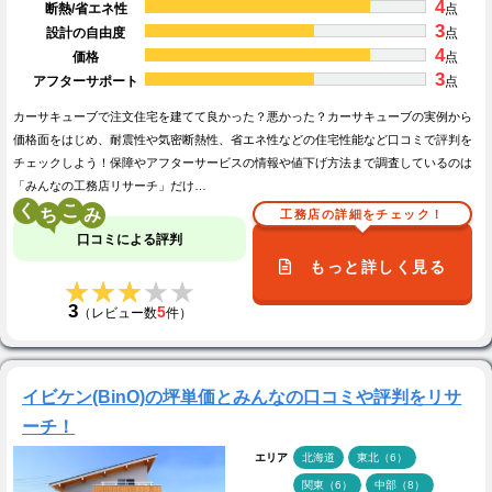
4
断熱/省エネ性
点
3
設計の自由度
点
4
価格
点
3
アフターサポート
点
カーサキューブで注文住宅を建てて良かった？悪かった？カーサキューブの実例から
価格面をはじめ、耐震性や気密断熱性、省エネ性などの住宅性能など口コミで評判を
チェックしよう！保障やアフターサービスの情報や値下げ方法まで調査しているのは
「みんなの工務店リサーチ」だけ…
く
こ
工務店の詳細をチェック！
口コミによる評判
もっと詳しく見る
★★★★★
★★★★★
3
5
（レビュー数
件）
イビケン(BinO)の坪単価とみんなの口コミや評判をリサ
ーチ！
エリア
北海道
東北（6）
関東（6）
中部（8）