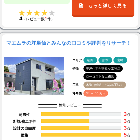
もっと詳しく見る
★★★★★
★★★★★
4
1
（レビュー数
件）
マエムラの坪単価とみんなの口コミや評判をリサーチ！
エリア
福岡
熊本
宮崎
特徴
平屋住宅が得意な工務店
ローコストな工務店
工法
木造（軸組・パネル工法）
坪単価
34 ～ 40 万円
性能レビュー
3
耐震性
点
3
断熱/省エネ性
点
3
設計の自由度
点
5
価格
点