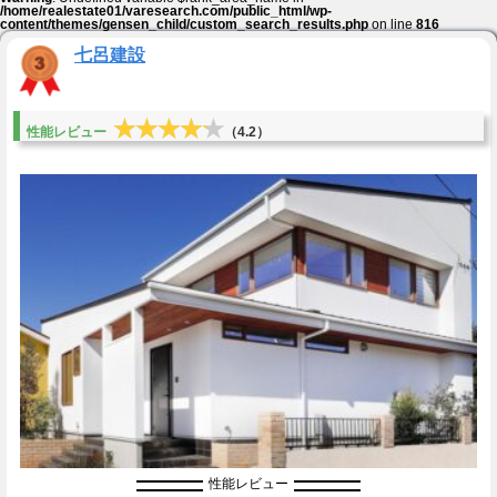
/home/realestate01/varesearch.com/public_html/wp-
content/themes/gensen_child/custom_search_results.php
on line
816
七呂建設
★★★★★
★★★★★
性能レビュー
（4.2）
性能レビュー