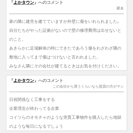
『
よかタウン
』へのコメント
匿名
家の隣に建売を建てていますが外壁に傷をいれられました｡
自分たちがやった証拠がないので壁の修理費用は出せないと
のこと。
あきらかに足場解体の時にできたであろう傷をわざわざ隣の
敷地に入ってまで傷はつけないと言われました。
みなさん隣にその会社が建てるときはお気を付けください。
『
よかタウン
』へのコメント
この会社から買うくらいなら賃貸の方がマシ
日祝関係なく工事をする
企業理念が終わってる企業
コイツらのオモチャのような突貫工事物件を購入したら地獄
のような毎日になるでしょう