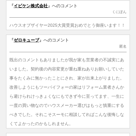
『
イビケン株式会社
』へのコメント
くにぽん
ハウスオブザイヤー2025大賞受賞おめでとう御座います！！
『
ゼロキューブ
』へのコメント
匿名
既出のコメントもありましたが我が家も営業者の不誠実にあ
いました。契約後の内容変更が重ね重ねありお願いしていた
事をたくみに無かったことにされ、家が出来上がりました。
改善しようにもツーバイフォーの家はリフォーム業者さんか
ら避けられけっきょくなにもできず今に至ってます、一生に
一度の買い物なのでハウスメーカー選びはもっと慎重にする
べきでした。それこそスーモに相談してればこんな後悔しな
くてよかったのかもしれません。