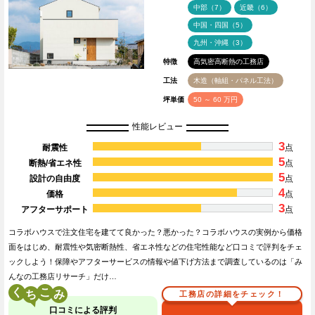
中部（7）
近畿（6）
中国・四国（5）
九州・沖縄（3）
特徴
高気密高断熱の工務店
工法
木造（軸組・パネル工法）
坪単価
50 ～ 60 万円
性能レビュー
3
耐震性
点
5
断熱/省エネ性
点
5
設計の自由度
点
4
価格
点
3
アフターサポート
点
コラボハウスで注文住宅を建てて良かった？悪かった？コラボハウスの実例から価格
面をはじめ、耐震性や気密断熱性、省エネ性などの住宅性能など口コミで評判をチェ
ックしよう！保障やアフターサービスの情報や値下げ方法まで調査しているのは「み
んなの工務店リサーチ」だけ…
く
こ
工務店の詳細をチェック！
口コミによる評判