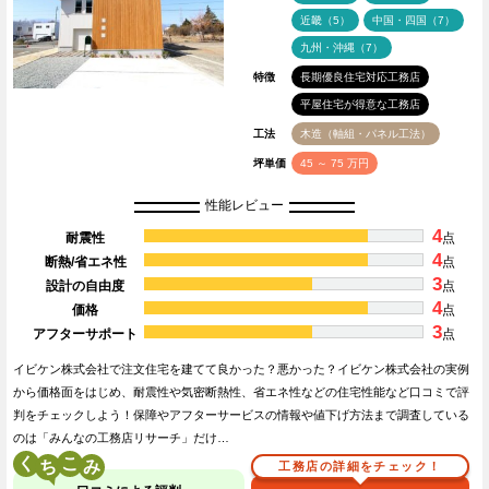
近畿（5）
中国・四国（7）
九州・沖縄（7）
特徴
長期優良住宅対応工務店
平屋住宅が得意な工務店
工法
木造（軸組・パネル工法）
坪単価
45 ～ 75 万円
性能レビュー
4
耐震性
点
4
断熱/省エネ性
点
3
設計の自由度
点
4
価格
点
3
アフターサポート
点
イビケン株式会社で注文住宅を建てて良かった？悪かった？イビケン株式会社の実例
から価格面をはじめ、耐震性や気密断熱性、省エネ性などの住宅性能など口コミで評
判をチェックしよう！保障やアフターサービスの情報や値下げ方法まで調査している
のは「みんなの工務店リサーチ」だけ…
く
こ
工務店の詳細をチェック！