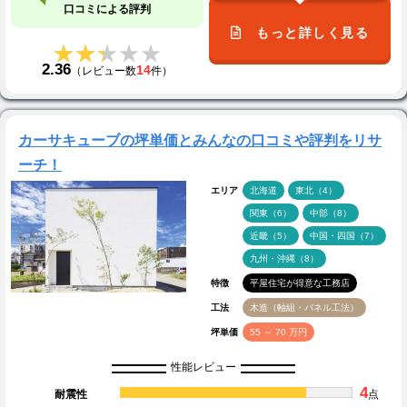
口コミによる評判
もっと詳しく見る
★★★★★
★★★★★
2.36
14
（レビュー数
件）
カーサキューブの坪単価とみんなの口コミや評判をリサ
ーチ！
エリア
北海道
東北（4）
関東（6）
中部（8）
近畿（5）
中国・四国（7）
九州・沖縄（8）
特徴
平屋住宅が得意な工務店
工法
木造（軸組・パネル工法）
坪単価
55 ～ 70 万円
性能レビュー
4
耐震性
点