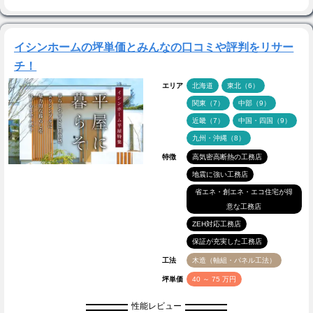
イシンホームの坪単価とみんなの口コミや評判をリサー
チ！
エリア
北海道
東北（6）
関東（7）
中部（9）
近畿（7）
中国・四国（9）
九州・沖縄（8）
特徴
高気密高断熱の工務店
地震に強い工務店
省エネ・創エネ・エコ住宅が得
意な工務店
ZEH対応工務店
保証が充実した工務店
工法
木造（軸組・パネル工法）
坪単価
40 ～ 75 万円
性能レビュー