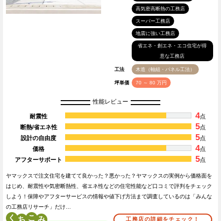
高気密高断熱の工務店
スーパー工務店
地震に強い工務店
省エネ・創エネ・エコ住宅が得
意な工務店
工法
木造（軸組・パネル工法）
坪単価
70 ～ 80 万円
性能レビュー
4
耐震性
点
5
断熱/省エネ性
点
5
設計の自由度
点
4
価格
点
5
アフターサポート
点
ヤマックスで注文住宅を建てて良かった？悪かった？ヤマックスの実例から価格面を
はじめ、耐震性や気密断熱性、省エネ性などの住宅性能など口コミで評判をチェック
しよう！保障やアフターサービスの情報や値下げ方法まで調査しているのは「みんな
の工務店リサーチ」だけ…
く
こ
工務店の詳細をチェック！