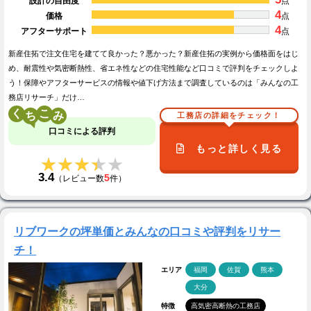
設計の自由度
点
4
価格
点
4
アフターサポート
点
新産住拓で注文住宅を建てて良かった？悪かった？新産住拓の実例から価格面をはじ
め、耐震性や気密断熱性、省エネ性などの住宅性能など口コミで評判をチェックしよ
う！保障やアフターサービスの情報や値下げ方法まで調査しているのは「みんなの工
務店リサーチ」だけ…
く
こ
工務店の詳細をチェック！
口コミによる評判
もっと詳しく見る
★★★★★
★★★★★
3.4
5
（レビュー数
件）
リブワークの坪単価とみんなの口コミや評判をリサー
チ！
エリア
福岡
佐賀
熊本
大分
特徴
高気密高断熱の工務店