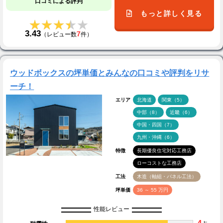
口コミによる評判
もっと詳しく見る
★★★★★
★★★★★
3.43
7
（レビュー数
件）
ウッドボックスの坪単価とみんなの口コミや評判をリサ
ーチ！
エリア
北海道
関東（5）
中部（8）
近畿（6）
中国・四国（7）
九州・沖縄（6）
特徴
長期優良住宅対応工務店
ローコストな工務店
工法
木造（軸組・パネル工法）
坪単価
36 ～ 55 万円
性能レビュー