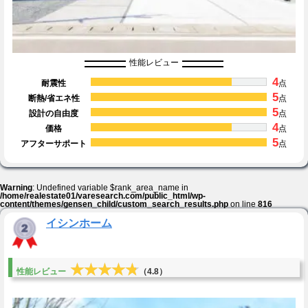
性能レビュー
4
耐震性
点
5
断熱/省エネ性
点
5
設計の自由度
点
4
価格
点
5
アフターサポート
点
Warning
: Undefined variable $rank_area_name in
/home/realestate01/varesearch.com/public_html/wp-
content/themes/gensen_child/custom_search_results.php
on line
816
イシンホーム
★★★★★
★★★★★
性能レビュー
（4.8）