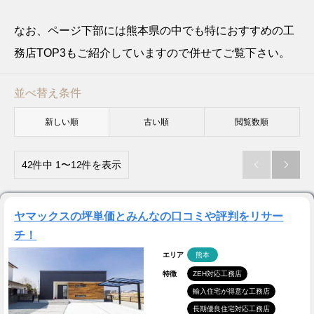
なお、ページ下部には熊本県の中でも特におすすめの工
務店TOP3もご紹介していますので併せてご覧下さい。
並べ替え条件
新しい順
古い順
閲覧数順
42件中 1〜12件を表示


ヤマックスの坪単価とみんなの口コミや評判をリサー
チ！
エリア
熊本
特徴
ZEH対応工務店
輸入住宅が得意な工務店
長期優良住宅対応工務店