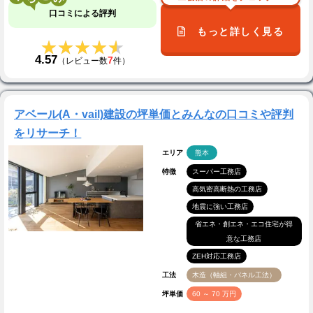
口コミによる評判
もっと詳しく見る
★★★★★
★★★★★
4.57
7
（レビュー数
件）
アベール(A・vail)建設の坪単価とみんなの口コミや評判
をリサーチ！
エリア
熊本
特徴
スーパー工務店
高気密高断熱の工務店
地震に強い工務店
省エネ・創エネ・エコ住宅が得
意な工務店
ZEH対応工務店
工法
木造（軸組・パネル工法）
坪単価
60 ～ 70 万円