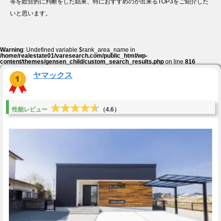
等を総合的に判断をした結果、特におすすめのが出来るTOP3をご紹介した
いと思います。
Warning
: Undefined variable $rank_area_name in
/home/realestate01/varesearch.com/public_html/wp-
content/themes/gensen_child/custom_search_results.php
on line
816
ヤマックス
★★★★★
★★★★★
性能レビュー
（4.6）