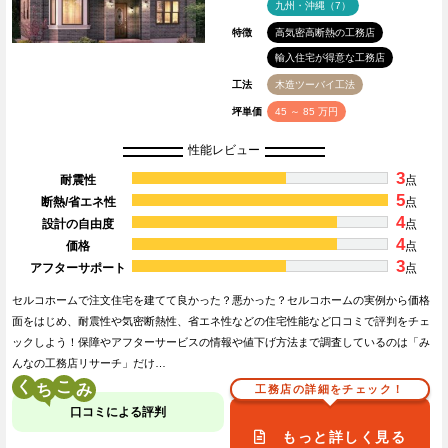
九州・沖縄（7）
特徴
高気密高断熱の工務店
輸入住宅が得意な工務店
工法
木造ツーバイ工法
坪単価
45 ～ 85 万円
性能レビュー
3
耐震性
点
5
断熱/省エネ性
点
4
設計の自由度
点
4
価格
点
3
アフターサポート
点
セルコホームで注文住宅を建てて良かった？悪かった？セルコホームの実例から価格
面をはじめ、耐震性や気密断熱性、省エネ性などの住宅性能など口コミで評判をチェ
ックしよう！保障やアフターサービスの情報や値下げ方法まで調査しているのは「み
んなの工務店リサーチ」だけ…
く
こ
工務店の詳細をチェック！
口コミによる評判
もっと詳しく見る