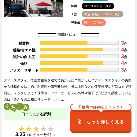
特徴
ローコストな工務店
工法
木造（軸組・パネル工法）
坪単価
50 ～ 55 万円
性能レビュー
3
耐震性
点
4
断熱/省エネ性
点
3
設計の自由度
点
4
価格
点
3
アフターサポート
点
ディーズスタイルで注文住宅を建てて良かった？悪かった？ディーズスタイルの実例
から価格面をはじめ、耐震性や気密断熱性、省エネ性などの住宅性能など口コミで評
判をチェックしよう！保障やアフターサービスの情報や値下げ方法まで調査している
のは「みんなの工務店リサーチ」だけ…
く
こ
工務店の詳細をチェック！
口コミによる評判
もっと詳しく見る
★★★★★
★★★★★
3.25
4
（レビュー数
件）