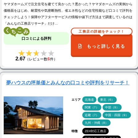
ヤマダホームズで注文住宅を建てて良かった？悪かった？ヤマダホームズの実例から
価格面をはじめ、耐震性や気密断熱性、省エネ性などの住宅性能など口コミで評判を
チェックしよう！保障やアフターサービスの情報や値下げ方法まで調査しているのは
「みんなの工務店リサーチ」だけ…
く
こ
工務店の詳細をチェック！
口コミによる評判
もっと詳しく見る
★★★★★
★★★★★
2.67
6
（レビュー数
件）
夢ハウスの坪単価とみんなの口コミや評判をリサーチ！
エリア
北海道
東北（6）
関東（7）
中部（9）
近畿（7）
中国・四国（9）
九州・沖縄（8）
特徴
ZEH対応工務店