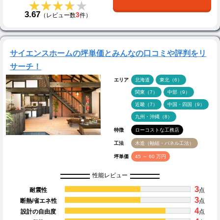
★★★★★
★★★★★
3.67
3
（レビュー数
件）
サイエンスホームの坪単価とみんなの口コミや評判をリ
サーチ！
エリア
北海道
東北（6）
関東（7）
中部（9）
近畿（7）
中国・四国（9）
九州・沖縄（8）
特徴
ローコストな工務店
工法
木造（軸組・パネル工法）
坪単価
45 ～ 60 万円
性能レビュー
3
耐震性
点
3
断熱/省エネ性
点
4
設計の自由度
点