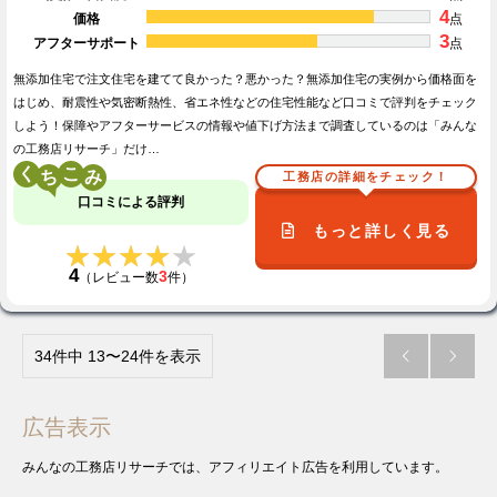
4
価格
点
3
アフターサポート
点
無添加住宅で注文住宅を建てて良かった？悪かった？無添加住宅の実例から価格面を
はじめ、耐震性や気密断熱性、省エネ性などの住宅性能など口コミで評判をチェック
しよう！保障やアフターサービスの情報や値下げ方法まで調査しているのは「みんな
の工務店リサーチ」だけ…
く
こ
工務店の詳細をチェック！
口コミによる評判
もっと詳しく見る
★★★★★
★★★★★
4
3
（レビュー数
件）
34件中 13〜24件を表示


広告表示
みんなの工務店リサーチでは、アフィリエイト広告を利用しています。