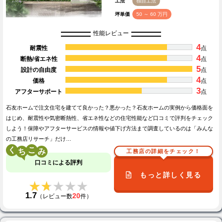
工法
独自工法
坪単価
50 ～ 60 万円
性能レビュー
4
耐震性
点
4
断熱/省エネ性
点
5
設計の自由度
点
4
価格
点
3
アフターサポート
点
石友ホームで注文住宅を建てて良かった？悪かった？石友ホームの実例から価格面を
はじめ、耐震性や気密断熱性、省エネ性などの住宅性能など口コミで評判をチェック
しよう！保障やアフターサービスの情報や値下げ方法まで調査しているのは「みんな
の工務店リサーチ」だけ…
く
こ
工務店の詳細をチェック！
口コミによる評判
もっと詳しく見る
★★★★★
★★★★★
1.7
20
（レビュー数
件）