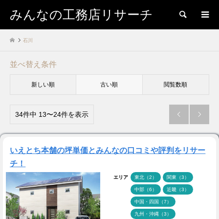
みんなの工務店リサーチ
検索
石川
並べ替え条件
新しい順
古い順
閲覧数順
34件中 13〜24件を表示


いえとち本舗の坪単価とみんなの口コミや評判をリサー
チ！
エリア
東北（2）
関東（3）
中部（6）
近畿（3）
中国・四国（7）
九州・沖縄（3）