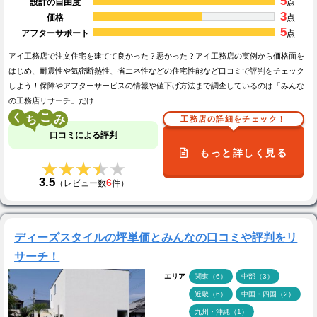
5
設計の自由度
点
3
価格
点
5
アフターサポート
点
アイ工務店で注文住宅を建てて良かった？悪かった？アイ工務店の実例から価格面を
はじめ、耐震性や気密断熱性、省エネ性などの住宅性能など口コミで評判をチェック
しよう！保障やアフターサービスの情報や値下げ方法まで調査しているのは「みんな
の工務店リサーチ」だけ…
く
こ
工務店の詳細をチェック！
口コミによる評判
もっと詳しく見る
★★★★★
★★★★★
3.5
6
（レビュー数
件）
ディーズスタイルの坪単価とみんなの口コミや評判をリ
サーチ！
エリア
関東（6）
中部（3）
近畿（6）
中国・四国（2）
九州・沖縄（1）