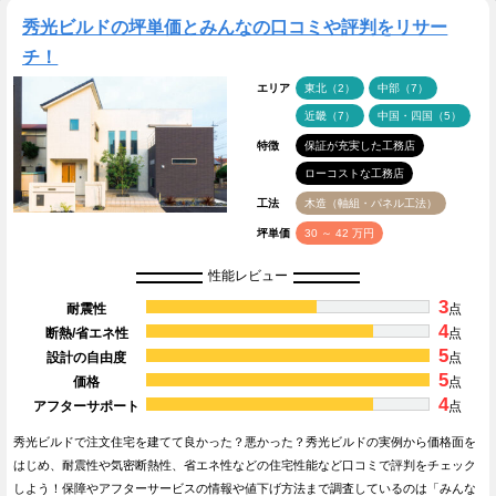
秀光ビルドの坪単価とみんなの口コミや評判をリサー
チ！
エリア
東北（2）
中部（7）
近畿（7）
中国・四国（5）
特徴
保証が充実した工務店
ローコストな工務店
工法
木造（軸組・パネル工法）
坪単価
30 ～ 42 万円
性能レビュー
3
耐震性
点
4
断熱/省エネ性
点
5
設計の自由度
点
5
価格
点
4
アフターサポート
点
秀光ビルドで注文住宅を建てて良かった？悪かった？秀光ビルドの実例から価格面を
はじめ、耐震性や気密断熱性、省エネ性などの住宅性能など口コミで評判をチェック
しよう！保障やアフターサービスの情報や値下げ方法まで調査しているのは「みんな