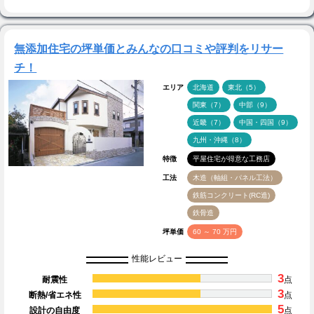
無添加住宅の坪単価とみんなの口コミや評判をリサー
チ！
エリア
北海道
東北（5）
関東（7）
中部（9）
近畿（7）
中国・四国（9）
九州・沖縄（8）
特徴
平屋住宅が得意な工務店
工法
木造（軸組・パネル工法）
鉄筋コンクリート(RC造)
鉄骨造
坪単価
60 ～ 70 万円
性能レビュー
3
耐震性
点
3
断熱/省エネ性
点
5
設計の自由度
点