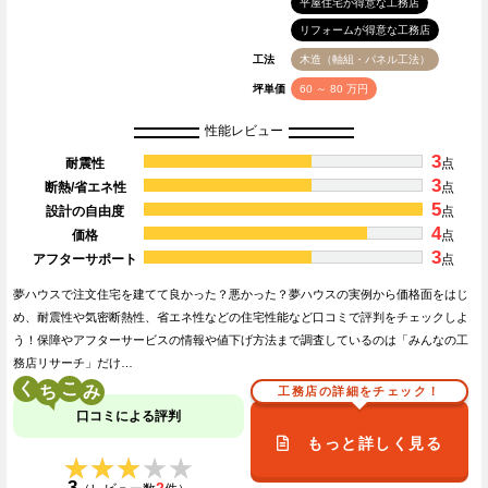
平屋住宅が得意な工務店
リフォームが得意な工務店
工法
木造（軸組・パネル工法）
坪単価
60 ～ 80 万円
性能レビュー
3
耐震性
点
3
断熱/省エネ性
点
5
設計の自由度
点
4
価格
点
3
アフターサポート
点
夢ハウスで注文住宅を建てて良かった？悪かった？夢ハウスの実例から価格面をはじ
め、耐震性や気密断熱性、省エネ性などの住宅性能など口コミで評判をチェックしよ
う！保障やアフターサービスの情報や値下げ方法まで調査しているのは「みんなの工
務店リサーチ」だけ…
く
こ
工務店の詳細をチェック！
口コミによる評判
もっと詳しく見る
★★★★★
★★★★★
3