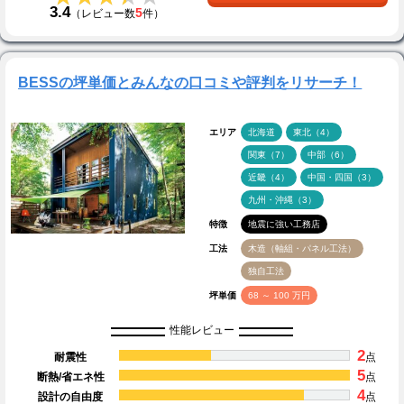
3.4
5
（レビュー数
件）
BESSの坪単価とみんなの口コミや評判をリサーチ！
エリア
北海道
東北（4）
関東（7）
中部（6）
近畿（4）
中国・四国（3）
九州・沖縄（3）
特徴
地震に強い工務店
工法
木造（軸組・パネル工法）
独自工法
坪単価
68 ～ 100 万円
性能レビュー
2
耐震性
点
5
断熱/省エネ性
点
4
設計の自由度
点