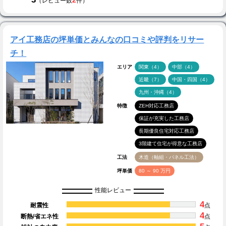
2
（レビュー数
件）
アイ工務店の坪単価とみんなの口コミや評判をリサー
チ！
エリア
関東（4）
中部（4）
近畿（7）
中国・四国（4）
九州・沖縄（4）
特徴
ZEH対応工務店
保証が充実した工務店
長期優良住宅対応工務店
3階建て住宅が得意な工務店
工法
木造（軸組・パネル工法）
坪単価
80 ～ 90 万円
性能レビュー
4
耐震性
点
4
断熱/省エネ性
点