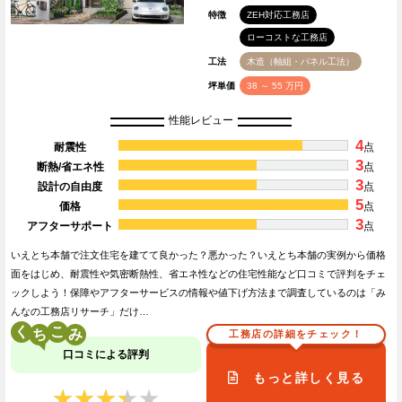
特徴
ZEH対応工務店
ローコストな工務店
工法
木造（軸組・パネル工法）
坪単価
38 ～ 55 万円
性能レビュー
4
耐震性
点
3
断熱/省エネ性
点
3
設計の自由度
点
5
価格
点
3
アフターサポート
点
いえとち本舗で注文住宅を建てて良かった？悪かった？いえとち本舗の実例から価格
面をはじめ、耐震性や気密断熱性、省エネ性などの住宅性能など口コミで評判をチェ
ックしよう！保障やアフターサービスの情報や値下げ方法まで調査しているのは「み
んなの工務店リサーチ」だけ…
く
こ
工務店の詳細をチェック！
口コミによる評判
もっと詳しく見る
★★★★★
★★★★★