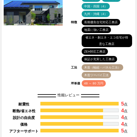
中国・四国（4）
九州・沖縄（4）
特徴
長期優良住宅対応工務店
地震に強い工務店
省エネ・創エネ・エコ住宅が得
意な工務店
ZEH対応工務店
保証が充実した工務店
工法
木造（軸組・パネル工法）
木造ツーバイ工法
坪単価
48 ～ 80 万円
性能レビュー
5
耐震性
点
4
断熱/省エネ性
点
4
設計の自由度
点
4
価格
点
5
アフターサポート
点