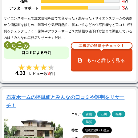
4
価格
点
3
アフターサポート
点
サイエンスホームで注文住宅を建てて良かった？悪かった？サイエンスホームの実例
から価格面をはじめ、耐震性や気密断熱性、省エネ性などの住宅性能など口コミで評
判をチェックしよう！保障やアフターサービスの情報や値下げ方法まで調査している
のは「みんなの工務店リサーチ」だけ…
く
こ
工務店の詳細をチェック！
口コミによる評判
もっと詳しく見る
★★★★★
★★★★★
4.33
3
（レビュー数
件）
石友ホームの坪単価とみんなの口コミや評判をリサー
チ！
エリア
富山
石川
福井
滋賀
特徴
地震に強い工務店