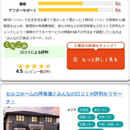
3
価格
点
4
アフターサポート
点
BESS（ベス）で注文住宅を建てて良かった？悪かった？BESS（ベス）の実例から価
格面をはじめ、耐震性や気密断熱性、省エネ性などの住宅性能など口コミで評判をチ
ェックしよう！保障やアフターサービスの情報や値下げ方法まで調査しているのは
「みんなの工務店リサーチ」だけ…
く
こ
工務店の詳細をチェック！
口コミによる評判
もっと詳しく見る
★★★★★
★★★★★
4.5
2
（レビュー数
件）
セルコホームの坪単価とみんなの口コミや評判をリサー
チ！
エリア
北海道
東北（6）
関東（6）
中部（6）
近畿（5）
中国・四国（4）