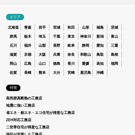
エリア
北海道
青森
岩手
宮城
秋田
山形
福島
茨城
群馬
栃木
埼玉
千葉
東京
神奈川
新潟
富山
石川
福井
山梨
長野
岐阜
静岡
愛知
三重
滋賀
京都
大阪
兵庫
奈良
和歌山
鳥取
島根
岡山
広島
山口
徳島
香川
愛媛
高知
福岡
佐賀
長崎
熊本
大分
宮崎
鹿児島
沖縄
特徴
高気密高断熱の工務店
地震に強い工務店
省エネ・創エネ・エコ住宅が得意な工務店
ZEH対応工務店
二世帯住宅が得意な工務店
保証が充実した工務店