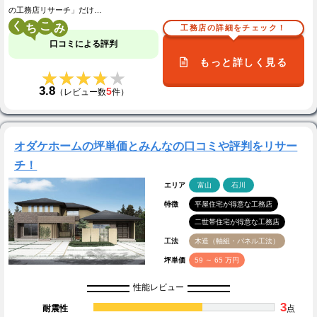
の工務店リサーチ」だけ…
く
こ
工務店の詳細をチェック！
口コミによる評判
もっと詳しく見る
★★★★★
★★★★★
3.8
5
（レビュー数
件）
オダケホームの坪単価とみんなの口コミや評判をリサー
チ！
エリア
富山
石川
特徴
平屋住宅が得意な工務店
二世帯住宅が得意な工務店
工法
木造（軸組・パネル工法）
坪単価
59 ～ 65 万円
性能レビュー
3
耐震性
点