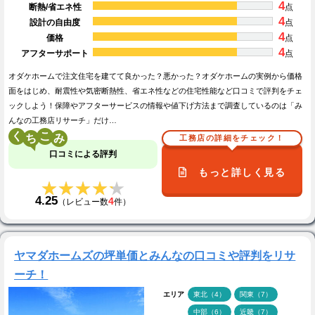
4
断熱/省エネ性
点
4
設計の自由度
点
4
価格
点
4
アフターサポート
点
オダケホームで注文住宅を建てて良かった？悪かった？オダケホームの実例から価格
面をはじめ、耐震性や気密断熱性、省エネ性などの住宅性能など口コミで評判をチェ
ックしよう！保障やアフターサービスの情報や値下げ方法まで調査しているのは「み
んなの工務店リサーチ」だけ…
く
こ
工務店の詳細をチェック！
口コミによる評判
もっと詳しく見る
★★★★★
★★★★★
4.25
4
（レビュー数
件）
ヤマダホームズの坪単価とみんなの口コミや評判をリサ
ーチ！
エリア
東北（4）
関東（7）
中部（6）
近畿（7）