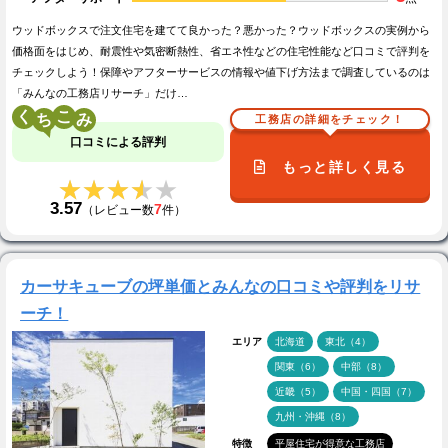
ウッドボックスで注文住宅を建てて良かった？悪かった？ウッドボックスの実例から
価格面をはじめ、耐震性や気密断熱性、省エネ性などの住宅性能など口コミで評判を
チェックしよう！保障やアフターサービスの情報や値下げ方法まで調査しているのは
「みんなの工務店リサーチ」だけ…
く
こ
工務店の詳細をチェック！
口コミによる評判
もっと詳しく見る
★★★★★
★★★★★
3.57
7
（レビュー数
件）
カーサキューブの坪単価とみんなの口コミや評判をリサ
ーチ！
エリア
北海道
東北（4）
関東（6）
中部（8）
近畿（5）
中国・四国（7）
九州・沖縄（8）
特徴
平屋住宅が得意な工務店