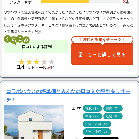
3
アフターサポート
点
ワウハウスで注文住宅を建てて良かった？悪かった？ワウハウスの実例から価格面を
はじめ、耐震性や気密断熱性、省エネ性などの住宅性能など口コミで評判をチェック
しよう！保障やアフターサービスの情報や値下げ方法まで調査しているのは「みんな
の工務店リサーチ」だけ…
く
こ
工務店の詳細をチェック！
口コミによる評判
もっと詳しく見る
★★★★★
★★★★★
3.4
5
（レビュー数
件）
コラボハウスの坪単価とみんなの口コミや評判をリサー
チ！
エリア
東北（3）
関東（7）
中部（7）
近畿（6）
中国・四国（5）
九州・沖縄（3）