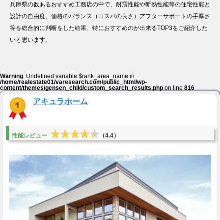
兵庫県の数あるおすすめ工務店の中で、耐震性能や断熱性能等の住宅性能と
設計の自由度、価格のバランス（コスパの良さ）アフターサポートの手厚さ
等を総合的に判断をした結果、特におすすめのが出来るTOP3をご紹介した
いと思います。
Warning
: Undefined variable $rank_area_name in
/home/realestate01/varesearch.com/public_html/wp-
content/themes/gensen_child/custom_search_results.php
on line
816
アキュラホーム
★★★★★
★★★★★
性能レビュー
（4.4）