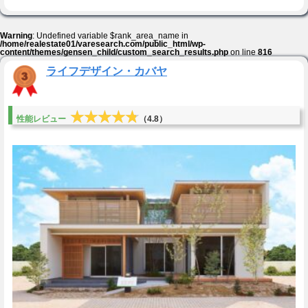
Warning
: Undefined variable $rank_area_name in
/home/realestate01/varesearch.com/public_html/wp-
content/themes/gensen_child/custom_search_results.php
on line
816
ライフデザイン・カバヤ
★★★★★
★★★★★
性能レビュー
（4.8）