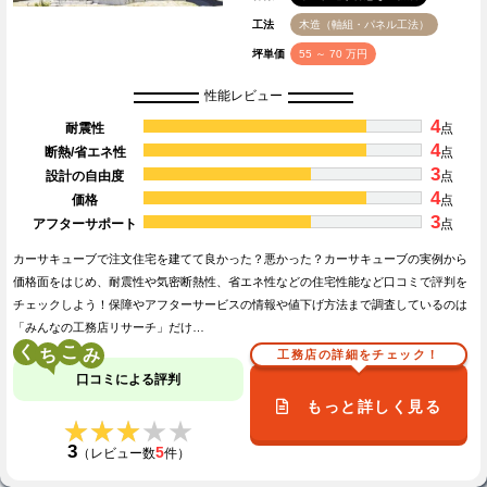
工法
木造（軸組・パネル工法）
坪単価
55 ～ 70 万円
性能レビュー
4
耐震性
点
4
断熱/省エネ性
点
3
設計の自由度
点
4
価格
点
3
アフターサポート
点
カーサキューブで注文住宅を建てて良かった？悪かった？カーサキューブの実例から
価格面をはじめ、耐震性や気密断熱性、省エネ性などの住宅性能など口コミで評判を
チェックしよう！保障やアフターサービスの情報や値下げ方法まで調査しているのは
「みんなの工務店リサーチ」だけ…
く
こ
工務店の詳細をチェック！
口コミによる評判
もっと詳しく見る
★★★★★
★★★★★
3
5
（レビュー数
件）