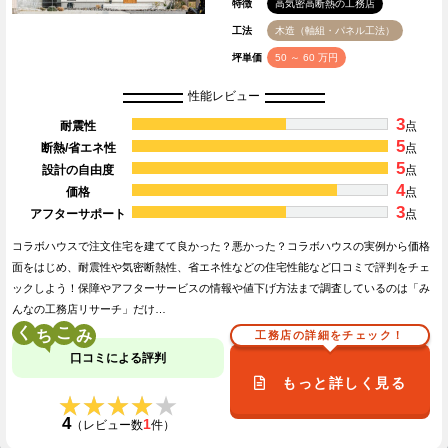
特徴
高気密高断熱の工務店
工法
木造（軸組・パネル工法）
坪単価
50 ～ 60 万円
性能レビュー
3
耐震性
点
5
断熱/省エネ性
点
5
設計の自由度
点
4
価格
点
3
アフターサポート
点
コラボハウスで注文住宅を建てて良かった？悪かった？コラボハウスの実例から価格
面をはじめ、耐震性や気密断熱性、省エネ性などの住宅性能など口コミで評判をチェ
ックしよう！保障やアフターサービスの情報や値下げ方法まで調査しているのは「み
んなの工務店リサーチ」だけ…
く
こ
工務店の詳細をチェック！
口コミによる評判
もっと詳しく見る
★★★★★
★★★★★
4
1
（レビュー数
件）