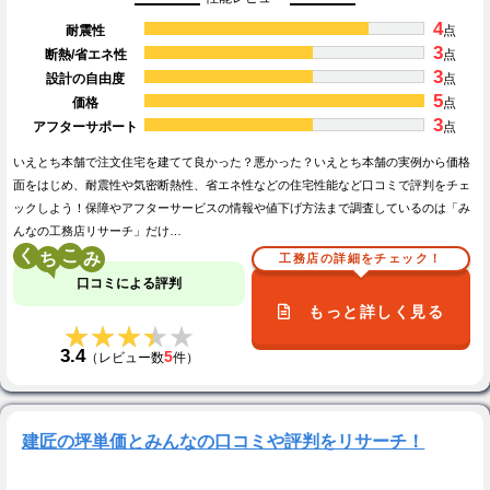
4
耐震性
点
3
断熱/省エネ性
点
3
設計の自由度
点
5
価格
点
3
アフターサポート
点
いえとち本舗で注文住宅を建てて良かった？悪かった？いえとち本舗の実例から価格
面をはじめ、耐震性や気密断熱性、省エネ性などの住宅性能など口コミで評判をチェ
ックしよう！保障やアフターサービスの情報や値下げ方法まで調査しているのは「み
んなの工務店リサーチ」だけ…
く
こ
工務店の詳細をチェック！
口コミによる評判
もっと詳しく見る
★★★★★
★★★★★
3.4
5
（レビュー数
件）
建匠の坪単価とみんなの口コミや評判をリサーチ！