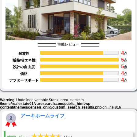
性能レビュー
4
耐震性
点
5
断熱/省エネ性
点
5
設計の自由度
点
4
価格
点
4
アフターサポート
点
Warning
: Undefined variable $rank_area_name in
/home/realestate01/varesearch.com/public_html/wp-
content/themes/gensen_child/custom_search_results.php
on line
816
アーキホームライフ
★★★★★
★★★★★