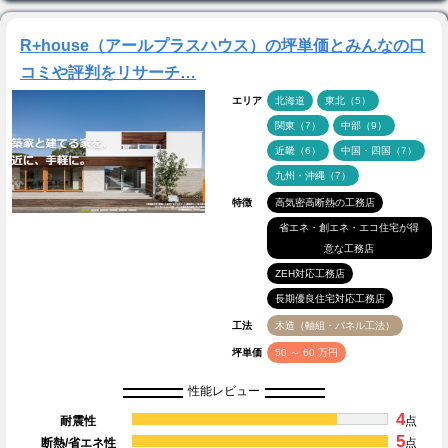
R+house（アールプラスハウス）の坪単価とみんなの口
コミや評判をリサーチ…
エリア
北海道
東北（5）
関東（7）
中部（9）
近畿（6）
中国・四国（7）
九州・沖縄（7）
特徴
高気密高断熱の工務店
省エネ・創エネ・エコ住宅が得
意な工務店
ZEH対応工務店
長期優良住宅対応工務店
工法
木造（軸組・パネル工法）
坪単価
50 ～ 60 万円
性能レビュー
4
耐震性
点
5
断熱/省エネ性
点