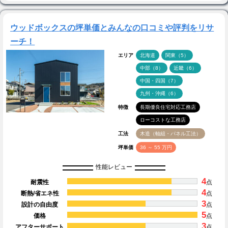
ウッドボックスの坪単価とみんなの口コミや評判をリサ
ーチ！
エリア
北海道
関東（5）
中部（8）
近畿（6）
中国・四国（7）
九州・沖縄（6）
特徴
長期優良住宅対応工務店
ローコストな工務店
工法
木造（軸組・パネル工法）
坪単価
36 ～ 55 万円
性能レビュー
4
耐震性
点
4
断熱/省エネ性
点
3
設計の自由度
点
5
価格
点
3
アフターサポート
点