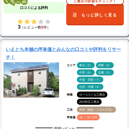
く
こ
工務店の詳細をチェック！
口コミによる評判
もっと詳しく見る
★★★★★
★★★★★
3
8
（レビュー数
件）
いえとち本舗の坪単価とみんなの口コミや評判をリサー
チ！
エリア
東北（2）
関東（3）
中部（6）
近畿（3）
中国・四国（7）
九州・沖縄（3）
特徴
ローコストな工務店
ZEH対応工務店
工法
木造（軸組・パネル工法）
坪単価
38 ～ 55 万円
性能レビュー