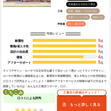
長期優良住宅対応工務店
工法
木造（軸組・パネル工法）
木造ツーバイ工法
独自工法
坪単価
40 ～ 80 万円
性能レビュー
5
耐震性
点
5
断熱/省エネ性
点
5
設計の自由度
点
4
価格
点
5
アフターサポート
点
ライフデザイン・カバヤで注文住宅を建てて良かった？悪かった？ライフデザイン・
カバヤの実例から価格面をはじめ、耐震性や気密断熱性、省エネ性などの住宅性能な
ど口コミで評判をチェックしよう！保障やアフターサービスの情報や値下げ方法まで
調査しているのは「みんなの工務店リサーチ」だけ…
く
こ
工務店の詳細をチェック！
口コミによる評判
もっと詳しく見る
★★★★★
★★★★★