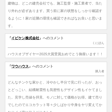
建物は、どこの建売会社でも、施工監督・施工業者で、当た
り外れが必ずあります。買う前に家の状態をしっかり確認す
るように！家の近隣の環境も確認できればなお良いと思いま
す。
『
イビケン株式会社
』へのコメント
くにぽん
ハウスオブザイヤー2025大賞受賞おめでとう御座います！！
『
ワウハウス
』へのコメント
購入者
どんなチンケな家かと、冷やかし半分で見に行ったが、おっ
とどっこい、結構耐震性も気密性もデザイン性もイケてまし
た。見学し売値を拝見、モノに対して価格がお得。建て売り
でしたのでエコカラット等々少しばかり中身をヤリ変えてか