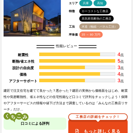
エリア
兵庫
高知
特徴
ローコストな工務店
高気密高断熱の工務店
工法
木造（軸組・パネル工法）
坪単価
35 ～ 80 万円
性能レビュー
4
耐震性
点
5
断熱/省エネ性
点
3
設計の自由度
点
4
価格
点
3
アフターサポート
点
建匠で注文住宅を建てて良かった？悪かった？建匠の実例から価格面をはじめ、耐震
性や気密断熱性、省エネ性などの住宅性能など口コミで評判をチェックしよう！保障
やアフターサービスの情報や値下げ方法まで調査しているのは「みんなの工務店リサ
ーチ」だけ…
く
こ
工務店の詳細をチェック！
口コミによる評判
もっと詳しく見る