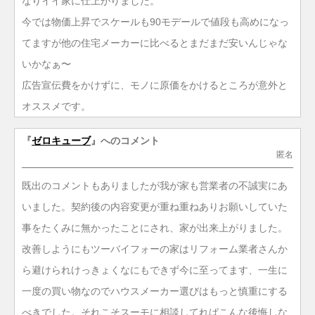
なりイイ家に仕上がりました。
今では物価上昇でスケールも90モデールで値段も高めになっ
てますが他の住宅メーカーに比べるとまだまだ安いんじゃな
いかなぁ〜
広告宣伝費をかけずに、モノに原価をかけるところが意外と
オススメです。
『
ゼロキューブ
』へのコメント
匿名
既出のコメントもありましたが我が家も営業者の不誠実にあ
いました。契約後の内容変更が重ね重ねありお願いしていた
事をたくみに無かったことにされ、家が出来上がりました。
改善しようにもツーバイフォーの家はリフォーム業者さんか
ら避けられけっきょくなにもできず今に至ってます、一生に
一度の買い物なのでハウスメーカー選びはもっと慎重にする
べきでした。それこそスーモに相談してればこんな後悔しな