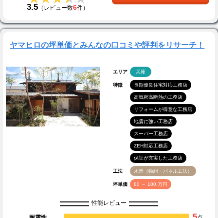
3.5
6
（レビュー数
件）
ヤマヒロの坪単価とみんなの口コミや評判をリサーチ！
エリア
兵庫
特徴
長期優良住宅対応工務店
高気密高断熱の工務店
リフォームが得意な工務店
地震に強い工務店
スーパー工務店
ZEH対応工務店
保証が充実した工務店
工法
木造（軸組・パネル工法）
坪単価
80 ～ 100 万円
性能レビュー
5
耐震性
点