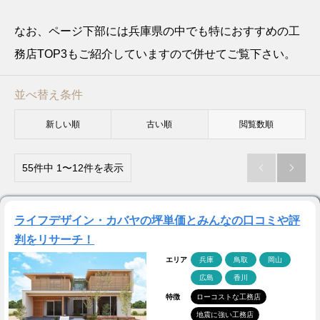
なお、ページ下部には兵庫県の中でも特におすすめの工
務店TOP3もご紹介していますので併せてご覧下さい。
並べ替え条件
新しい順
古い順
閲覧数順
55件中 1〜12件を表示


ライフデザイン・カバヤの坪単価とみんなの口コミや評
判をリサーチ！
エリア
兵庫
鳥取
岡山
広島
香川
特徴
ローコストな工務店
地震に強い工務店