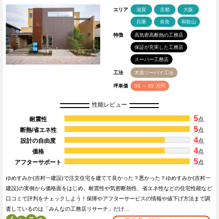
エリア
滋賀
京都
大阪
兵庫
奈良
和歌山
特徴
高気密高断熱の工務店
保証が充実した工務店
スーパー工務店
工法
木造ツーバイ工法
坪単価
50 ～ 65 万円
性能レビュー
5
耐震性
点
5
断熱/省エネ性
点
4
設計の自由度
点
4
価格
点
5
アフターサポート
点
ゆめすみか(吉村一建設)で注文住宅を建てて良かった？悪かった？ゆめすみか(吉村一
建設)の実例から価格面をはじめ、耐震性や気密断熱性、省エネ性などの住宅性能など
口コミで評判をチェックしよう！保障やアフターサービスの情報や値下げ方法まで調
査しているのは「みんなの工務店リサーチ」だけ…