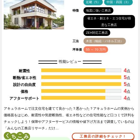
近畿（5）
中国・四国（3）
特徴
地震に強い工務店
省エネ・創エネ・エコ住宅が得
意な工務店
ZEH対応工務店
工法
木造（軸組・パネル工法）
坪単価
55 ～ 70 万円
性能レビュー
4
耐震性
点
5
断熱/省エネ性
点
5
設計の自由度
点
4
価格
点
4
アフターサポート
点
アキュラホームで注文住宅を建てて良かった？悪かった？アキュラホームの実例から
価格面をはじめ、耐震性や気密断熱性、省エネ性などの住宅性能など口コミで評判を
チェックしよう！保障やアフターサービスの情報や値下げ方法まで調査しているのは
「みんなの工務店リサーチ」だけ…
く
こ
工務店の詳細をチェック！