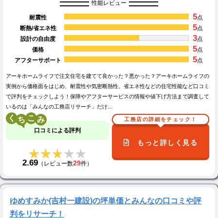
性能レビュー
5
耐震性
点
5
断熱/省エネ性
点
3
設計の自由度
点
5
価格
点
5
アフターサポート
点
アーキホームライフで注文住宅を建てて良かった？悪かった？アーキホームライフの
実例から価格面をはじめ、耐震性や気密断熱性、省エネ性などの住宅性能など口コミ
で評判をチェックしよう！保障やアフターサービスの情報や値下げ方法まで調査して
いるのは「みんなの工務店リサーチ」だけ…
く
こ
工務店の詳細をチェック！
口コミによる評判
もっと詳しく見る
★★★★★
★★★★★
2.69
29
（レビュー数
件）
ゆめすみか(吉村一建設)の坪単価とみんなの口コミや評
判をリサーチ！