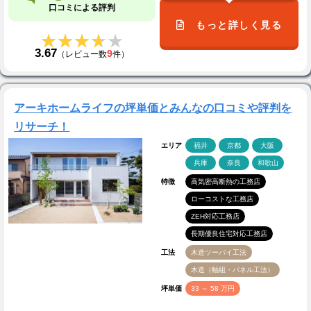
口コミによる評判
もっと詳しく見る
★★★★★
★★★★★
3.67
9
（レビュー数
件）
アーキホームライフの坪単価とみんなの口コミや評判を
リサーチ！
エリア
福井
京都
大阪
兵庫
奈良
和歌山
特徴
高気密高断熱の工務店
ローコストな工務店
ZEH対応工務店
長期優良住宅対応工務店
工法
木造ツーバイ工法
木造（軸組・パネル工法）
坪単価
33 ～ 58 万円