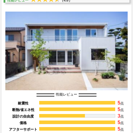
性能レビュー
（4.6）
性能レビュー
5
耐震性
点
5
断熱/省エネ性
点
3
設計の自由度
点
5
価格
点
5
アフターサポート
点