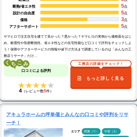
5
断熱/省エネ性
点
5
設計の自由度
点
3
価格
点
5
アフターサポート
点
ヤマヒロで注文住宅を建てて良かった？悪かった？ヤマヒロの実例から価格面をはじ
め、耐震性や気密断熱性、省エネ性などの住宅性能など口コミで評判をチェックしよ
う！保障やアフターサービスの情報や値下げ方法まで調査しているのは「みんなの工
務店リサーチ」だけ…
く
こ
工務店の詳細をチェック！
口コミによる評判
もっと詳しく見る
★★★★★
★★★★★
4
5
（レビュー数
件）
アキュラホームの坪単価とみんなの口コミや評判をリサ
ーチ！
エリア
関東（7）
中部（3）