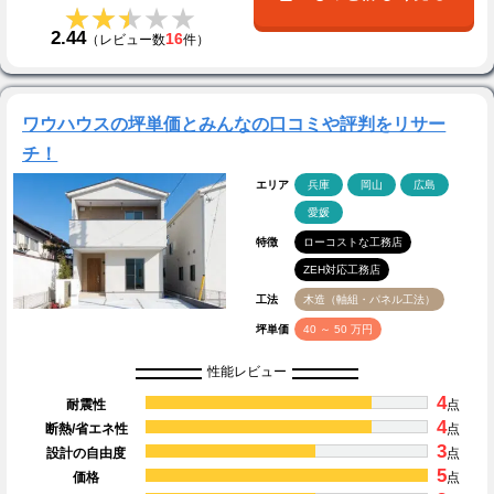
★★★★★
★★★★★
2.44
16
（レビュー数
件）
ワウハウスの坪単価とみんなの口コミや評判をリサー
チ！
エリア
兵庫
岡山
広島
愛媛
特徴
ローコストな工務店
ZEH対応工務店
工法
木造（軸組・パネル工法）
坪単価
40 ～ 50 万円
性能レビュー
4
耐震性
点
4
断熱/省エネ性
点
3
設計の自由度
点
5
価格
点