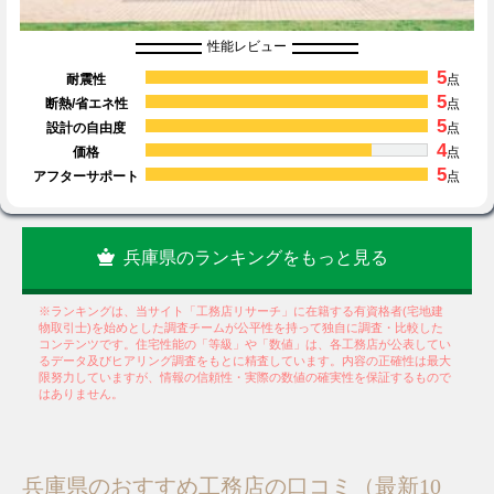
性能レビュー
5
耐震性
点
5
断熱/省エネ性
点
5
設計の自由度
点
4
価格
点
5
アフターサポート
点
兵庫県のランキングをもっと見る
※ランキングは、当サイト「工務店リサーチ」に在籍する有資格者(宅地建
物取引士)を始めとした調査チームが公平性を持って独自に調査・比較した
コンテンツです。住宅性能の「等級」や「数値」は、各工務店が公表してい
るデータ及びヒアリング調査をもとに精査しています。内容の正確性は最大
限努力していますが、情報の信頼性・実際の数値の確実性を保証するもので
はありません。
兵庫県のおすすめ工務店の口コミ（最新10