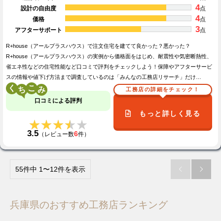
4
設計の自由度
点
4
価格
点
3
アフターサポート
点
R+house（アールプラスハウス）で注文住宅を建てて良かった？悪かった？
R+house（アールプラスハウス）の実例から価格面をはじめ、耐震性や気密断熱性、
省エネ性などの住宅性能など口コミで評判をチェックしよう！保障やアフターサービ
スの情報や値下げ方法まで調査しているのは「みんなの工務店リサーチ」だけ…
く
こ
工務店の詳細をチェック！
口コミによる評判
もっと詳しく見る
★★★★★
★★★★★
3.5
6
（レビュー数
件）
55件中 1〜12件を表示


兵庫県のおすすめ工務店ランキング