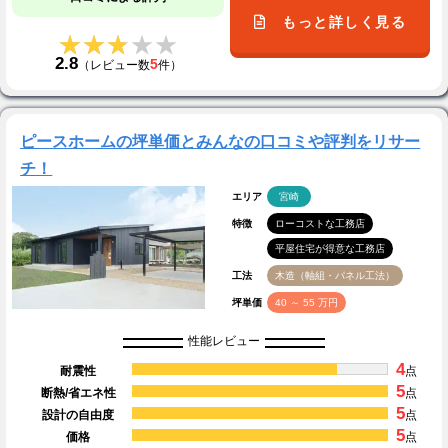
もっと詳しく見る
★★★★★
★★★★★
2.8
5
（レビュー数
件）
ピースホームの坪単価とみんなの口コミや評判をリサー
チ！
エリア
宮崎
特徴
ローコストな工務店
平屋住宅が得意な工務店
工法
木造（軸組・パネル工法）
坪単価
40 ～ 55 万円
性能レビュー
4
耐震性
点
5
断熱/省エネ性
点
5
設計の自由度
点
5
価格
点