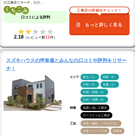
の工務店リサーチ」だけ…
く
こ
工務店の詳細をチェック！
口コミによる評判
もっと詳しく見る
★★★★★
★★★★★
2.18
11
（レビュー数
件）
スズキハウスの坪単価とみんなの口コミや評判をリサー
チ！
エリア
東北（1）
関東（5）
中部（3）
近畿（1）
中国・四国（4）
九州・沖縄（6）
特徴
地震に強い工務店
ローコストな工務店
工法
木造（軸組・パネル工法）
木造ツーバイ工法
鉄骨造