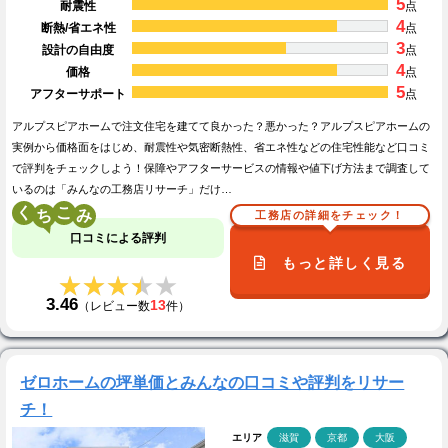
5
耐震性
点
4
断熱/省エネ性
点
3
設計の自由度
点
4
価格
点
5
アフターサポート
点
アルプスピアホームで注文住宅を建てて良かった？悪かった？アルプスピアホームの
実例から価格面をはじめ、耐震性や気密断熱性、省エネ性などの住宅性能など口コミ
で評判をチェックしよう！保障やアフターサービスの情報や値下げ方法まで調査して
いるのは「みんなの工務店リサーチ」だけ…
く
こ
工務店の詳細をチェック！
口コミによる評判
もっと詳しく見る
★★★★★
★★★★★
3.46
13
（レビュー数
件）
ゼロホームの坪単価とみんなの口コミや評判をリサー
チ！
エリア
滋賀
京都
大阪