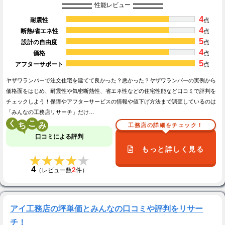
性能レビュー
4
耐震性
点
4
断熱/省エネ性
点
5
設計の自由度
点
4
価格
点
5
アフターサポート
点
ヤザワランバーで注文住宅を建てて良かった？悪かった？ヤザワランバーの実例から
価格面をはじめ、耐震性や気密断熱性、省エネ性などの住宅性能など口コミで評判を
チェックしよう！保障やアフターサービスの情報や値下げ方法まで調査しているのは
「みんなの工務店リサーチ」だけ…
く
こ
工務店の詳細をチェック！
口コミによる評判
もっと詳しく見る
★★★★★
★★★★★
4
2
（レビュー数
件）
アイ工務店の坪単価とみんなの口コミや評判をリサー
チ！