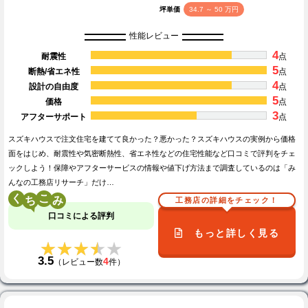
坪単価
34.7 ～ 50 万円
性能レビュー
4
耐震性
点
5
断熱/省エネ性
点
4
設計の自由度
点
5
価格
点
3
アフターサポート
点
スズキハウスで注文住宅を建てて良かった？悪かった？スズキハウスの実例から価格
面をはじめ、耐震性や気密断熱性、省エネ性などの住宅性能など口コミで評判をチェ
ックしよう！保障やアフターサービスの情報や値下げ方法まで調査しているのは「み
んなの工務店リサーチ」だけ…
く
こ
工務店の詳細をチェック！
口コミによる評判
もっと詳しく見る
★★★★★
★★★★★
3.5
4
（レビュー数
件）