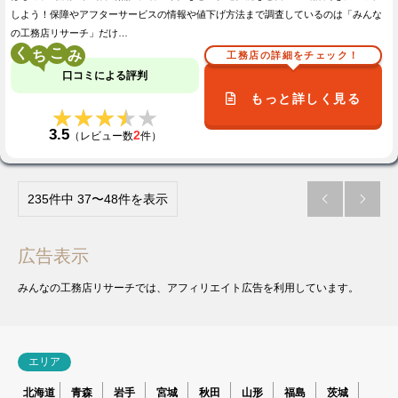
しよう！保障やアフターサービスの情報や値下げ方法まで調査しているのは「みんな
の工務店リサーチ」だけ…
く
こ
工務店の詳細をチェック！
口コミによる評判
もっと詳しく見る
★★★★★
★★★★★
3.5
2
（レビュー数
件）
235件中 37〜48件を表示


広告表示
みんなの工務店リサーチでは、アフィリエイト広告を利用しています。
エリア
北海道
青森
岩手
宮城
秋田
山形
福島
茨城