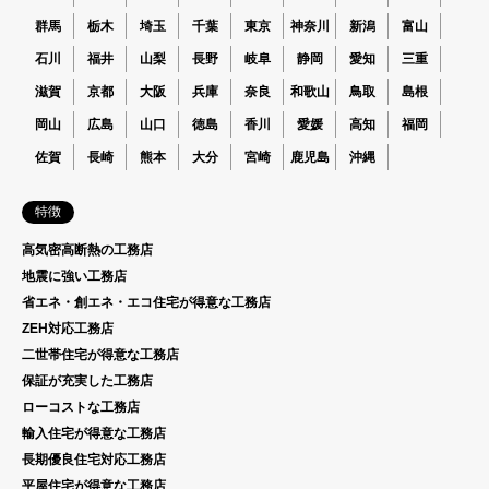
群馬
栃木
埼玉
千葉
東京
神奈川
新潟
富山
石川
福井
山梨
長野
岐阜
静岡
愛知
三重
滋賀
京都
大阪
兵庫
奈良
和歌山
鳥取
島根
岡山
広島
山口
徳島
香川
愛媛
高知
福岡
佐賀
長崎
熊本
大分
宮崎
鹿児島
沖縄
特徴
高気密高断熱の工務店
地震に強い工務店
省エネ・創エネ・エコ住宅が得意な工務店
ZEH対応工務店
二世帯住宅が得意な工務店
保証が充実した工務店
ローコストな工務店
輸入住宅が得意な工務店
長期優良住宅対応工務店
平屋住宅が得意な工務店