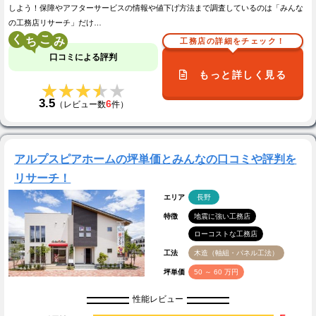
しよう！保障やアフターサービスの情報や値下げ方法まで調査しているのは「みんな
の工務店リサーチ」だけ…
く
こ
工務店の詳細をチェック！
口コミによる評判
もっと詳しく見る
★★★★★
★★★★★
3.5
6
（レビュー数
件）
アルプスピアホームの坪単価とみんなの口コミや評判を
リサーチ！
エリア
長野
特徴
地震に強い工務店
ローコストな工務店
工法
木造（軸組・パネル工法）
坪単価
50 ～ 60 万円
性能レビュー