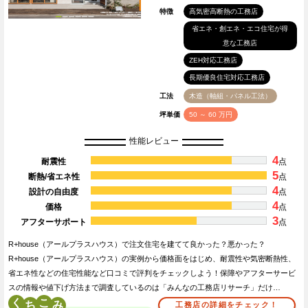
特徴
高気密高断熱の工務店
省エネ・創エネ・エコ住宅が得
意な工務店
ZEH対応工務店
長期優良住宅対応工務店
工法
木造（軸組・パネル工法）
坪単価
50 ～ 60 万円
性能レビュー
4
耐震性
点
5
断熱/省エネ性
点
4
設計の自由度
点
4
価格
点
3
アフターサポート
点
R+house（アールプラスハウス）で注文住宅を建てて良かった？悪かった？
R+house（アールプラスハウス）の実例から価格面をはじめ、耐震性や気密断熱性、
省エネ性などの住宅性能など口コミで評判をチェックしよう！保障やアフターサービ
スの情報や値下げ方法まで調査しているのは「みんなの工務店リサーチ」だけ…
く
こ
工務店の詳細をチェック！