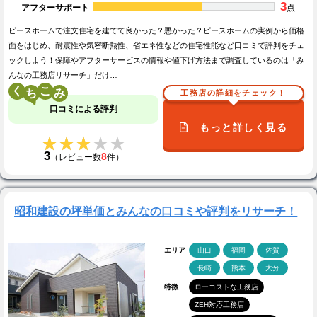
3
アフターサポート
点
ピースホームで注文住宅を建てて良かった？悪かった？ピースホームの実例から価格
面をはじめ、耐震性や気密断熱性、省エネ性などの住宅性能など口コミで評判をチェ
ックしよう！保障やアフターサービスの情報や値下げ方法まで調査しているのは「み
んなの工務店リサーチ」だけ…
く
こ
工務店の詳細をチェック！
口コミによる評判
もっと詳しく見る
★★★★★
★★★★★
3
8
（レビュー数
件）
昭和建設の坪単価とみんなの口コミや評判をリサーチ！
エリア
山口
福岡
佐賀
長崎
熊本
大分
特徴
ローコストな工務店
ZEH対応工務店