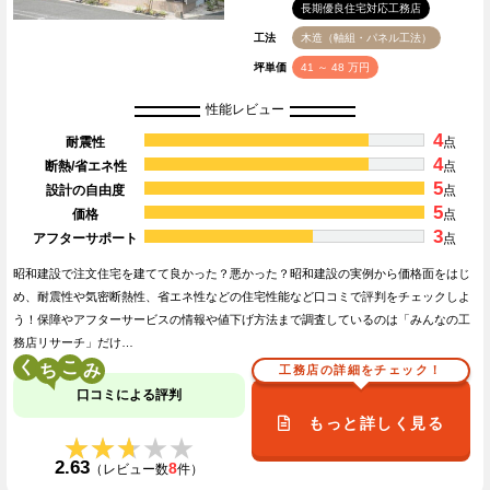
長期優良住宅対応工務店
工法
木造（軸組・パネル工法）
坪単価
41 ～ 48 万円
性能レビュー
4
耐震性
点
4
断熱/省エネ性
点
5
設計の自由度
点
5
価格
点
3
アフターサポート
点
昭和建設で注文住宅を建てて良かった？悪かった？昭和建設の実例から価格面をはじ
め、耐震性や気密断熱性、省エネ性などの住宅性能など口コミで評判をチェックしよ
う！保障やアフターサービスの情報や値下げ方法まで調査しているのは「みんなの工
務店リサーチ」だけ…
く
こ
工務店の詳細をチェック！
口コミによる評判
もっと詳しく見る
★★★★★
★★★★★
2.63
8
（レビュー数
件）