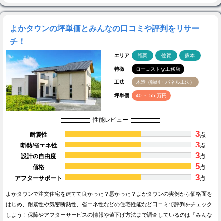
よかタウンの坪単価とみんなの口コミや評判をリサー
チ！
エリア
福岡
佐賀
熊本
特徴
ローコストな工務店
工法
木造（軸組・パネル工法）
坪単価
40 ～ 55 万円
性能レビュー
3
耐震性
点
3
断熱/省エネ性
点
3
設計の自由度
点
5
価格
点
3
アフターサポート
点
よかタウンで注文住宅を建てて良かった？悪かった？よかタウンの実例から価格面を
はじめ、耐震性や気密断熱性、省エネ性などの住宅性能など口コミで評判をチェック
しよう！保障やアフターサービスの情報や値下げ方法まで調査しているのは「みんな