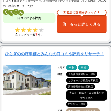
しよう！保障やアフターサービスの情報や値下げ方法まで調査しているのは「みんな
の工務店リサーチ」だけ…
く
こ
工務店の詳細をチェック！
口コミによる評判
もっと詳しく見る
★★★★★
★★★★★
4
7
（レビュー数
件）
ひらぎのの坪単価とみんなの口コミや評判をリサーチ！
エリア
鳥取
島根
特徴
長期優良住宅対応工務店
リフォームが得意な工務店
高気密高断熱の工務店
省エネ・創エネ・エコ住宅が得
意な工務店
ZEH対応工務店
工法
木造（軸組・パネル工法）