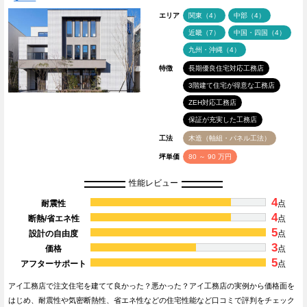
エリア
関東（4）
中部（4）
近畿（7）
中国・四国（4）
九州・沖縄（4）
特徴
長期優良住宅対応工務店
3階建て住宅が得意な工務店
ZEH対応工務店
保証が充実した工務店
工法
木造（軸組・パネル工法）
坪単価
80 ～ 90 万円
性能レビュー
4
耐震性
点
4
断熱/省エネ性
点
5
設計の自由度
点
3
価格
点
5
アフターサポート
点
アイ工務店で注文住宅を建てて良かった？悪かった？アイ工務店の実例から価格面を
はじめ、耐震性や気密断熱性、省エネ性などの住宅性能など口コミで評判をチェック