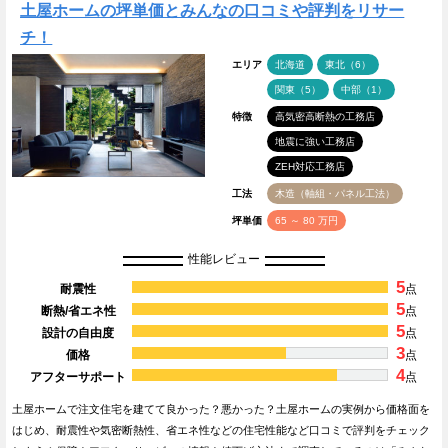
土屋ホームの坪単価とみんなの口コミや評判をリサー
チ！
エリア
北海道
東北（6）
関東（5）
中部（1）
特徴
高気密高断熱の工務店
地震に強い工務店
ZEH対応工務店
工法
木造（軸組・パネル工法）
坪単価
65 ～ 80 万円
性能レビュー
5
耐震性
点
5
断熱/省エネ性
点
5
設計の自由度
点
3
価格
点
4
アフターサポート
点
土屋ホームで注文住宅を建てて良かった？悪かった？土屋ホームの実例から価格面を
はじめ、耐震性や気密断熱性、省エネ性などの住宅性能など口コミで評判をチェック