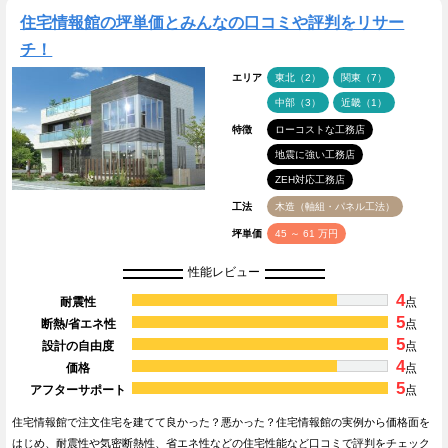
住宅情報館の坪単価とみんなの口コミや評判をリサー
チ！
エリア
東北（2）
関東（7）
中部（3）
近畿（1）
特徴
ローコストな工務店
地震に強い工務店
ZEH対応工務店
工法
木造（軸組・パネル工法）
坪単価
45 ～ 61 万円
性能レビュー
4
耐震性
点
5
断熱/省エネ性
点
5
設計の自由度
点
4
価格
点
5
アフターサポート
点
住宅情報館で注文住宅を建てて良かった？悪かった？住宅情報館の実例から価格面を
はじめ、耐震性や気密断熱性、省エネ性などの住宅性能など口コミで評判をチェック