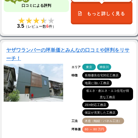
口コミによる評判
もっと詳しく見る
★★★★★
★★★★★
3.5
6
（レビュー数
件）
ヤザワランバーの坪単価とみんなの口コミや評判をリサ
ーチ！
エリア
東京
神奈川
特徴
長期優良住宅対応工務店
地震に強い工務店
省エネ・創エネ・エコ住宅が得
意な工務店
ZEH対応工務店
保証が充実した工務店
工法
木造（軸組・パネル工法）
坪単価
60 ～ 80 万円