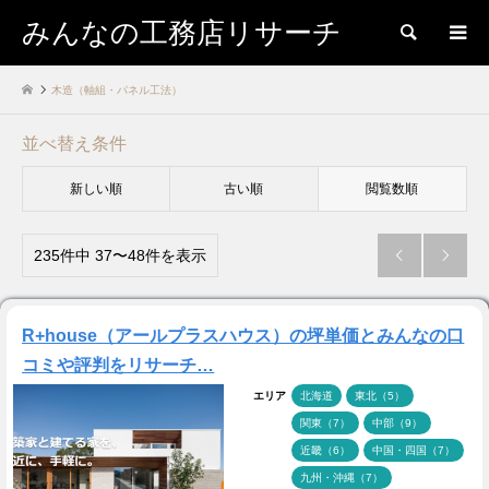
みんなの工務店リサーチ
検索
木造（軸組・パネル工法）
並べ替え条件
新しい順
古い順
閲覧数順
235件中 37〜48件を表示


R+house（アールプラスハウス）の坪単価とみんなの口
コミや評判をリサーチ…
エリア
北海道
東北（5）
関東（7）
中部（9）
近畿（6）
中国・四国（7）
九州・沖縄（7）