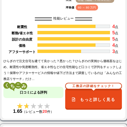
坪単価
60 ～ 80 万円
性能レビュー
4
耐震性
点
5
断熱/省エネ性
点
5
設計の自由度
点
4
価格
点
3
アフターサポート
点
ひらぎので注文住宅を建てて良かった？悪かった？ひらぎのの実例から価格面をはじ
め、耐震性や気密断熱性、省エネ性などの住宅性能など口コミで評判をチェックしよ
う！保障やアフターサービスの情報や値下げ方法まで調査しているのは「みんなの工
務店リサーチ」だけ…
く
こ
工務店の詳細をチェック！
口コミによる評判
もっと詳しく見る
★★★★★
★★★★★
1.65
20
（レビュー数
件）