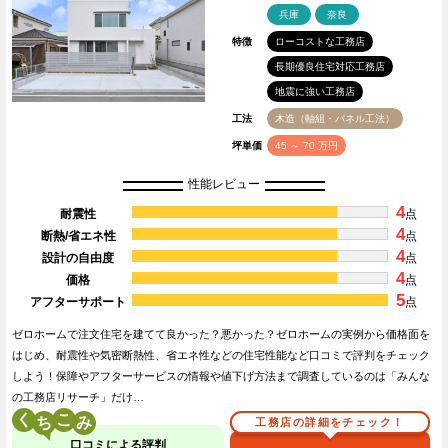
兵庫
奈良
特徴
ローコストな工務店
長期優良住宅対応工務店
地震に強い工務店
工法
木造（軸組・パネル工法）
坪単価
45 ～ 70 万円
性能レビュー
4
耐震性
点
4
断熱/省エネ性
点
4
設計の自由度
点
4
価格
点
5
アフターサポート
点
ゼロホームで注文住宅を建てて良かった？悪かった？ゼロホームの実例から価格面を
はじめ、耐震性や気密断熱性、省エネ性などの住宅性能など口コミで評判をチェック
しよう！保障やアフターサービスの情報や値下げ方法まで調査しているのは「みんな
の工務店リサーチ」だけ…
く
こ
工務店の詳細をチェック！
口コミによる評判